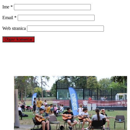
Ime
*
Email
*
Web stranica