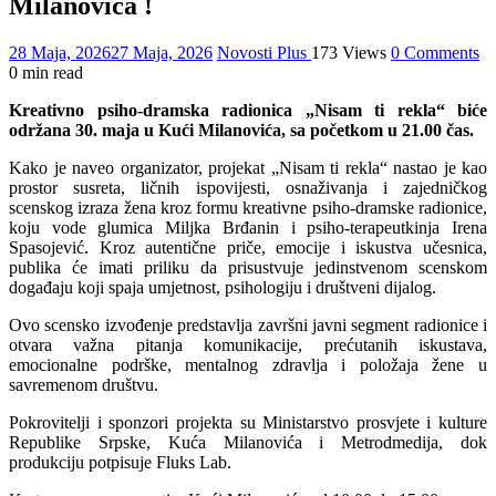
Milanovića !
28 Maja, 2026
27 Maja, 2026
Novosti Plus
173 Views
0 Comments
0 min read
Kreativno psiho-dramska radionica „Nisam ti rekla“ biće
održana 30. maja u Kući Milanovića, sa početkom u 21.00 čas.
Kako je naveo organizator, projekat „Nisam ti rekla“ nastao je kao
prostor susreta, ličnih ispovijesti, osnaživanja i zajedničkog
scenskog izraza žena kroz formu kreativne psiho-dramske radionice,
koju vode glumica Miljka Brđanin i psiho-terapeutkinja Irena
Spasojević. Kroz autentične priče, emocije i iskustva učesnica,
publika će imati priliku da prisustvuje jedinstvenom scenskom
događaju koji spaja umjetnost, psihologiju i društveni dijalog.
Ovo scensko izvođenje predstavlja završni javni segment radionice i
otvara važna pitanja komunikacije, prećutanih iskustava,
emocionalne podrške, mentalnog zdravlja i položaja žene u
savremenom društvu.
Pokrovitelji i sponzori projekta su Ministarstvo prosvjete i kulture
Republike Srpske, Kuća Milanovića i Metrodmedija, dok
produkciju potpisuje Fluks Lab.