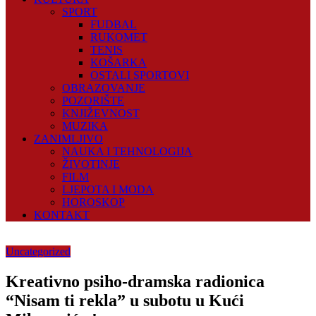
SPORT
FUDBAL
RUKOMET
TENIS
KOŠARKA
OSTALI SPORTOVI
OBRAZOVANJE
POZORIŠTE
KNJIŽEVNOST
MUZIKA
ZANIMLJIVO
NAUKA I TEHNOLOGIJA
ŽIVOTINJE
FILM
LJEPOTA I MODA
HOROSKOP
KONTAKT
Uncategorized
Kreativno psiho-dramska radionica
“Nisam ti rekla” u subotu u Kući