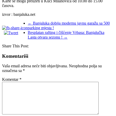
Karte se mogu preuzeti u Kući Milanovića od 10.00 do 15.00
časova.
izvor : banjaluka.net
←
Banjaluka dobija modernu javnu garažu sa 500
parking mjesta !
Besplatan rafting i čišćenje Vrbasa: Banjalučka
Lasta otvara sezonu !
→
Share This Post:
Komentariši
Vaša email adresa neće biti objavljivana.
Neophodna polja su
označena sa
*
Komentar
*