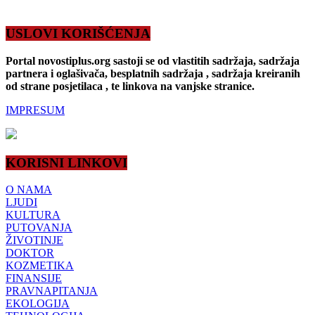
USLOVI KORIŠĆENJA
Portal novostiplus.org sastoji se od vlastitih sadržaja, sadržaja
partnera i oglašivača, besplatnih sadržaja , sadržaja kreiranih
od strane posjetilaca , te linkova na vanjske stranice.
IMPRESUM
KORISNI LINKOVI
O NAMA
LJUDI
KULTURA
PUTOVANJA
ŽIVOTINJE
DOKTOR
KOZMETIKA
FINANSIJE
PRAVNAPITANJA
EKOLOGIJA