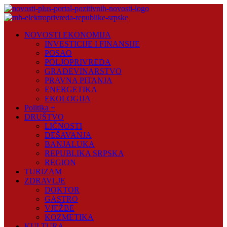
Skip
to
content
Novosti
NOVOSTI EKONOMIJA
Plus
INVESTICIJE I FINANSIJE
POSAO
Portal
POLJOPRIVREDA
pozitivnih
GRAĐEVINARSTVO
vijesti
PRAVNA PITANJA
ENERGETIKA
EKOLOGIJA
Politika +
DRUŠTVO
LIČNOSTI
DEŠAVANJA
BANJALUKA
REPUBLIKA SRPSKA
REGION
TURIZAM
ZDRAVLJE
DOKTOR
GASTRO
VJEŽBE
KOZMETIKA
KULTURA