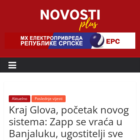
Skip
to
content
Novosti
Plus
P
o
r
t
a
Aktuelno
Poslednje vijesti
Kraj Glova, početak novog
l
p
sistema: Zapp se vraća u
o
Banjaluku, ugostitelji sve
z