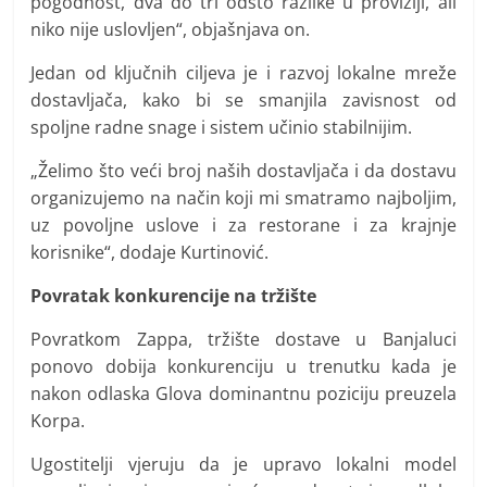
pogodnost, dva do tri odsto razlike u proviziji, ali
niko nije uslovljen“, objašnjava on.
Jedan od ključnih ciljeva je i razvoj lokalne mreže
dostavljača, kako bi se smanjila zavisnost od
spoljne radne snage i sistem učinio stabilnijim.
„Želimo što veći broj naših dostavljača i da dostavu
organizujemo na način koji mi smatramo najboljim,
uz povoljne uslove i za restorane i za krajnje
korisnike“, dodaje Kurtinović.
Povratak konkurencije na tržište
Povratkom Zappa, tržište dostave u Banjaluci
ponovo dobija konkurenciju u trenutku kada je
nakon odlaska Glova dominantnu poziciju preuzela
Korpa.
Ugostitelji vjeruju da je upravo lokalni model