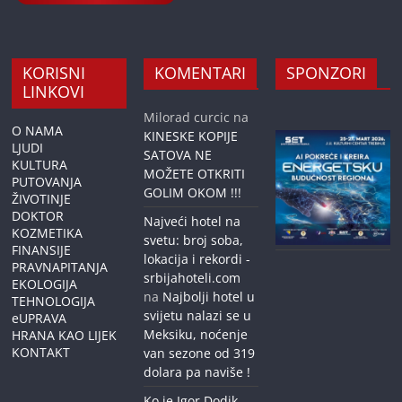
KORISNI
KOMENTARI
SPONZORI
LINKOVI
Milorad curcic
na
O NAMA
KINESKE KOPIJE
LJUDI
SATOVA NE
KULTURA
MOŽETE OTKRITI
PUTOVANJA
GOLIM OKOM !!!
ŽIVOTINJE
DOKTOR
Najveći hotel na
KOZMETIKA
svetu: broj soba,
FINANSIJE
lokacija i rekordi -
PRAVNAPITANJA
srbijahoteli.com
EKOLOGIJA
na
Najbolji hotel u
TEHNOLOGIJA
svijetu nalazi se u
eUPRAVA
Meksiku, noćenje
HRANA KAO LIJEK
KONTAKT
van sezone od 319
dolara pa naviše !
Ko je Igor Dodik,