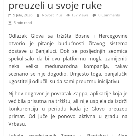
i
preuzeli u svoje ruke
t
5 Jula, 2026
Novosti Plus
137 Views
0 Comments
i
3 min read
v
n
Odlazak Glova sa tržišta Bosne i Hercegovine
otvorio je pitanje budućnosti čitavog sistema
i
dostave u Banjaluci. Dok se posljednjih sedmica
h
spekulisalo da bi ovu platformu mogla zamijeniti
v
neka velika međunarodna kompanija, takav
i
scenario se nije dogodio. Umjesto toga, banjalučki
j
ugostitelji odlučili su da sami preuzmu inicijativu.
e
Njihov odgovor je povratak Zappa, aplikacije koja je
s
već bila prisutna na tržištu, ali nije uspjela da izdrži
t
konkurenciju u periodu kada je Glovo preuzeo
i
primat. Od juče je ponovo aktivna u gradu na
Vrbasu.
Lokalni predstavnik Zappa u Banjaluci i član