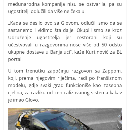
međunarodna kompanija nisu se ostvarila, pa su
ugostitelji odlučili da više ne čekaju.
„Kada se desilo ovo sa Glovom, odlučili smo da se
sastanemo i vidimo šta dalje. Okupili smo se kroz
Udruženje ugostitelja jer restorani koji su
učestvovali u razgovorima nose više od 50 odsto
ukupne dostave u Banjaluci“, kaže Kurtinović za BL
portal.
U tom trenutku započinju razgovori sa Zappom,
koji, prema njegovim riječima, radi po franšiznom
modelu, gdje svaki grad funkcioniše kao zasebna
cjelina, za razliku od centralizovanog sistema kakav
je imao Glovo.