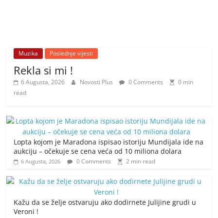
Muzika
Poslednje vijesti
Rekla si mi !
6 Augusta, 2026
Novosti Plus
0 Comments
0 min
read
Lopta kojom je Maradona ispisao istoriju Mundijala ide na
aukciju – očekuje se cena veća od 10 miliona dolara
0 Comments
2 min read
6 Augusta, 2026
Kažu da se želje ostvaruju ako dodirnete Julijine grudi u
Veroni !