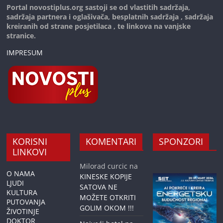
Portal novostiplus.org sastoji se od vlastitih sadržaja,
sadržaja partnera i oglašivača, besplatnih sadržaja , sadržaja
kreiranih od strane posjetilaca , te linkova na vanjske
stranice.
IMPRESUM
KORISNI
KOMENTARI
SPONZORI
LINKOVI
Milorad curcic
na
O NAMA
KINESKE KOPIJE
LJUDI
SATOVA NE
KULTURA
MOŽETE OTKRITI
PUTOVANJA
GOLIM OKOM !!!
ŽIVOTINJE
DOKTOR