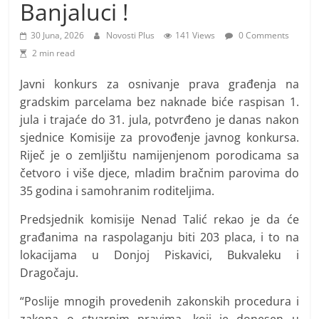
i
Banjaluci !
t
30 Juna, 2026
Novosti Plus
141 Views
0 Comments
i
2 min read
v
n
Javni konkurs za osnivanje prava građenja na
gradskim parcelama bez naknade biće raspisan 1.
i
jula i trajaće do 31. jula, potvrđeno je danas nakon
h
sjednice Komisije za provođenje javnog konkursa.
v
Riječ je o zemljištu namijenjenom porodicama sa
i
četvoro i više djece, mladim bračnim parovima do
j
35 godina i samohranim roditeljima.
e
Predsjednik komisije Nenad Talić rekao je da će
s
građanima na raspolaganju biti 203 placa, i to na
t
lokacijama u Donjoj Piskavici, Bukvaleku i
i
Dragočaju.
“Poslije mnogih provedenih zakonskih procedura i
zakona o stvarnim pravima, koji je donesen u