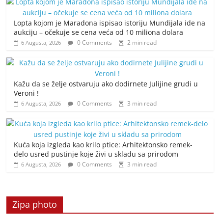
Lopta kojom je Maradona ispisao istoriju Mundijala ide na
aukciju – očekuje se cena veća od 10 miliona dolara
0 Comments
2 min read
6 Augusta, 2026
Kažu da se želje ostvaruju ako dodirnete Julijine grudi u
Veroni !
0 Comments
3 min read
6 Augusta, 2026
Kuća koja izgleda kao krilo ptice: Arhitektonsko remek-
delo usred pustinje koje živi u skladu sa prirodom
0 Comments
3 min read
6 Augusta, 2026
Zipa photo