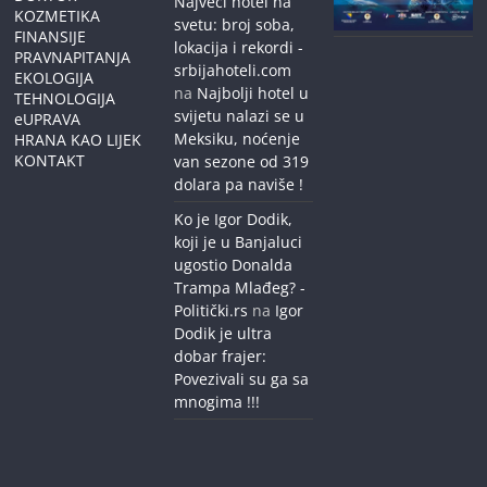
Najveći hotel na
KOZMETIKA
svetu: broj soba,
FINANSIJE
lokacija i rekordi -
PRAVNAPITANJA
srbijahoteli.com
EKOLOGIJA
na
Najbolji hotel u
TEHNOLOGIJA
svijetu nalazi se u
eUPRAVA
Meksiku, noćenje
HRANA KAO LIJEK
KONTAKT
van sezone od 319
dolara pa naviše !
Ko je Igor Dodik,
koji je u Banjaluci
ugostio Donalda
Trampa Mlađeg? -
Politički.rs
na
Igor
Dodik je ultra
dobar frajer:
Povezivali su ga sa
mnogima !!!