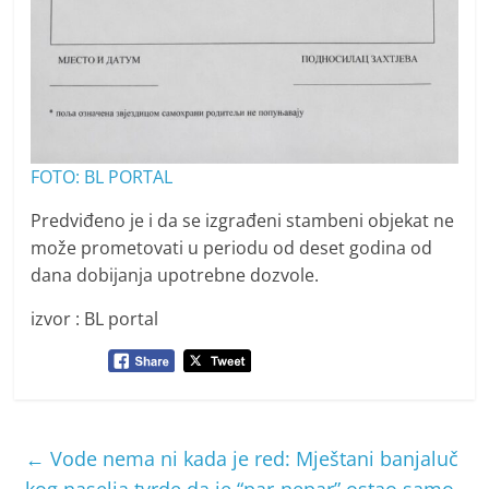
FOTO: BL PORTAL
Predviđeno je i da se izgrađeni stambeni objekat ne
može prometovati u periodu od deset godina od
dana dobijanja upotrebne dozvole.
izvor : BL portal
←
Vode nema ni kada je red: Mještani banjaluč
kog naselja tvrde da je “par-nepar” ostao samo