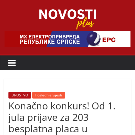
Skip
to
content
Novosti
Plus
P
o
r
t
a
DRUŠTVO
Poslednje vijesti
Konačno konkurs! Od 1.
l
p
jula prijave za 203
o
besplatna placa u
z