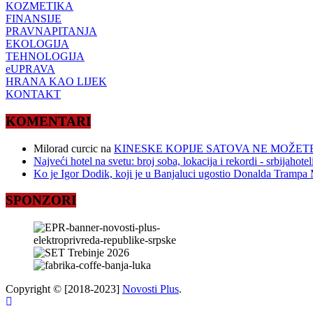
KOZMETIKA
FINANSIJE
PRAVNAPITANJA
EKOLOGIJA
TEHNOLOGIJA
eUPRAVA
HRANA KAO LIJEK
KONTAKT
KOMENTARI
Milorad curcic
na
KINESKE KOPIJE SATOVA NE MOŽETE
Najveći hotel na svetu: broj soba, lokacija i rekordi - srbijahote
Ko je Igor Dodik, koji je u Banjaluci ugostio Donalda Trampa M
SPONZORI
Copyright © [2018-2023]
Novosti Plus
.