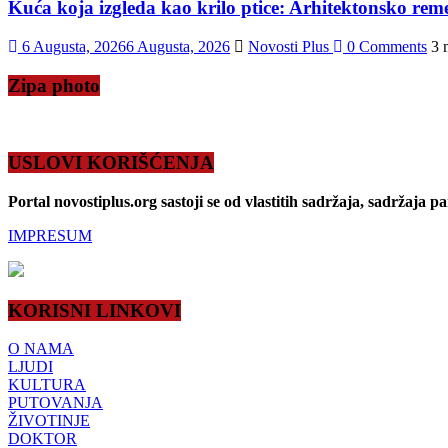
Kuća koja izgleda kao krilo ptice: Arhitektonsko reme
6 Augusta, 2026
6 Augusta, 2026
Novosti Plus
0 Comments
3 
Zipa photo
USLOVI KORIŠĆENJA
Portal novostiplus.org sastoji se od vlastitih sadržaja, sadržaja p
IMPRESUM
KORISNI LINKOVI
O NAMA
LJUDI
KULTURA
PUTOVANJA
ŽIVOTINJE
DOKTOR