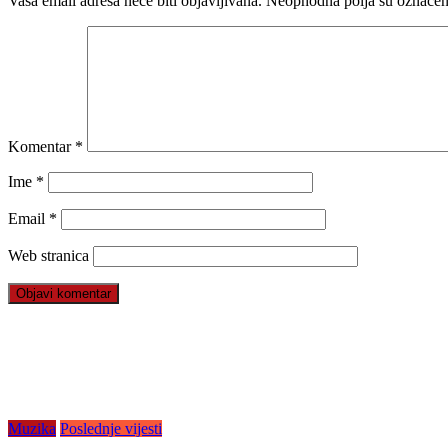
Vaša email adresa neće biti objavljivana.
Neophodna polja su označe
Komentar
*
Ime
*
Email
*
Web stranica
Muzika
Poslednje vijesti