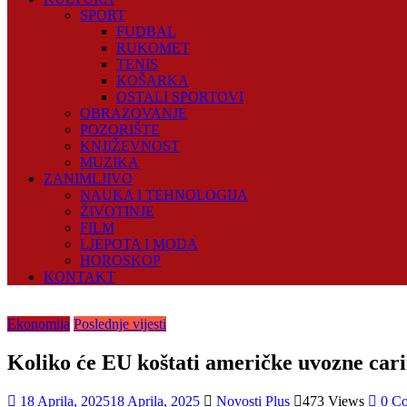
SPORT
FUDBAL
RUKOMET
TENIS
KOŠARKA
OSTALI SPORTOVI
OBRAZOVANJE
POZORIŠTE
KNJIŽEVNOST
MUZIKA
ZANIMLJIVO
NAUKA I TEHNOLOGIJA
ŽIVOTINJE
FILM
LJEPOTA I MODA
HOROSKOP
KONTAKT
Ekonomija
Poslednje vijesti
Koliko će EU koštati američke uvozne car
18 Aprila, 2025
18 Aprila, 2025
Novosti Plus
473 Views
0 C