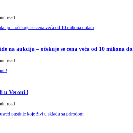
min read
de na aukciju – očekuje se cena veća od 10 miliona do
min read
i u Veroni !
min read