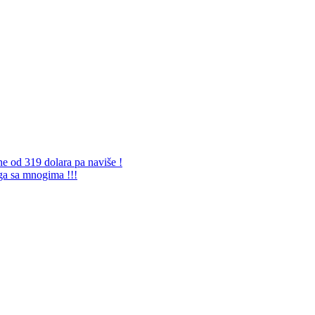
ne od 319 dolara pa naviše !
 ga sa mnogima !!!