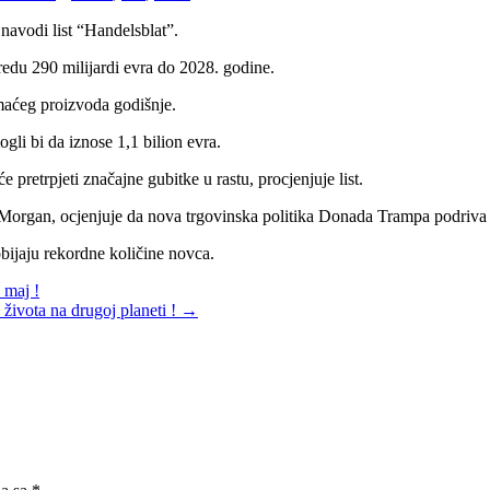
navodi list “Handelsblat”.
redu 290 milijardi evra do 2028. godine.
maćeg proizvoda godišnje.
li bi da iznose 1,1 bilion evra.
pretrpjeti značajne gubitke u rastu, procjenjuje list.
Morgan, ocjenjuje da nova trgovinska politika Donada Trampa podriva
bijaju rekordne količine novca.
 maj !
 života na drugoj planeti !
→