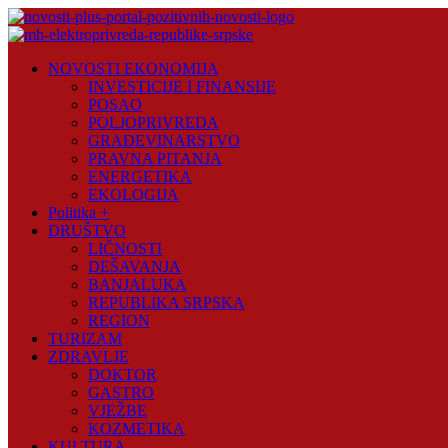
Skip
to
content
Novosti
NOVOSTI EKONOMIJA
Plus
INVESTICIJE I FINANSIJE
POSAO
Portal
POLJOPRIVREDA
pozitivnih
GRAĐEVINARSTVO
vijesti
PRAVNA PITANJA
ENERGETIKA
EKOLOGIJA
Politika +
DRUŠTVO
LIČNOSTI
DEŠAVANJA
BANJALUKA
REPUBLIKA SRPSKA
REGION
TURIZAM
ZDRAVLJE
DOKTOR
GASTRO
VJEŽBE
KOZMETIKA
KULTURA