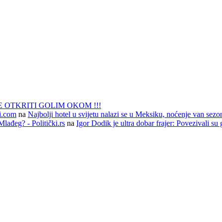
 OTKRITI GOLIM OKOM !!!
li.com
na
Najbolji hotel u svijetu nalazi se u Meksiku, noćenje van sezo
lađeg? - Politički.rs
na
Igor Dodik je ultra dobar frajer: Povezivali su