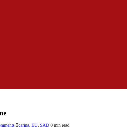
ine
omments
carina
,
EU
,
SAD
0 min read