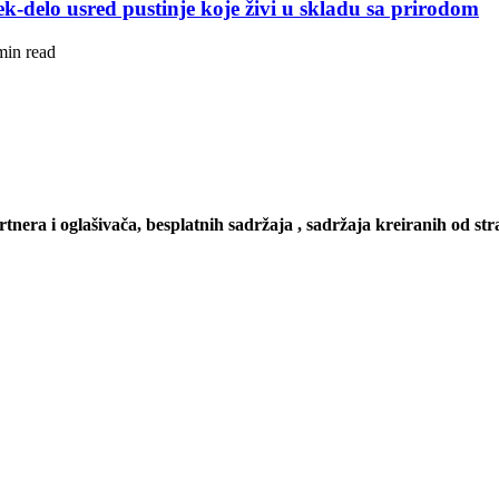
k-delo usred pustinje koje živi u skladu sa prirodom
min read
artnera i oglašivača, besplatnih sadržaja , sadržaja kreiranih od stra