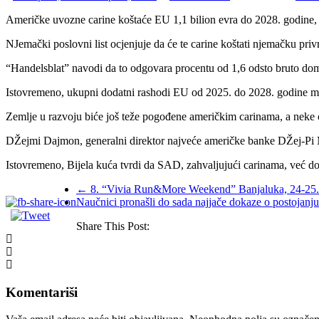
Američke uvozne carine koštaće EU 1,1 bilion evra do 2028. godine, 
NJemački poslovni list ocjenjuje da će te carine koštati njemačku priv
“Handelsblat” navodi da to odgovara procentu od 1,6 odsto bruto do
Istovremeno, ukupni dodatni rashodi EU od 2025. do 2028. godine mog
Zemlje u razvoju biće još teže pogođene američkim carinama, a neke će 
DŽejmi Dajmon, generalni direktor najveće američke banke DŽej-Pi 
Istovremeno, Bijela kuća tvrdi da SAD, zahvaljujući carinama, već do
←
8. “Vivia Run&More Weekend” Banjaluka, 24-25.
Naučnici pronašli do sada najjače dokaze o postojanju
Share This Post:
Komentariši