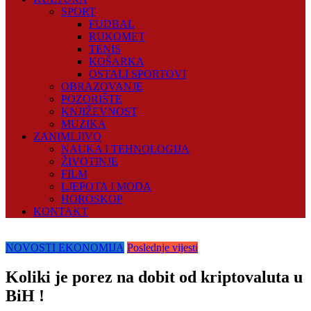
SPORT
FUDBAL
RUKOMET
TENIS
KOŠARKA
OSTALI SPORTOVI
OBRAZOVANJE
POZORIŠTE
KNJIŽEVNOST
MUZIKA
ZANIMLJIVO
NAUKA I TEHNOLOGIJA
ŽIVOTINJE
FILM
LJEPOTA I MODA
HOROSKOP
KONTAKT
NOVOSTI EKONOMIJA
Poslednje vijesti
Koliki je porez na dobit od kriptovaluta u
BiH !