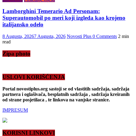
Lamborghini Temerario Ad Personam:
Superautomobil po meri koji izgleda kao krojeno
italijansko odelo
8 Augusta, 2026
7 Augusta, 2026
Novosti Plus
0 Comments
2 min
read
Zipa photo
USLOVI KORIŠĆENJA
Portal novostiplus.org sastoji se od vlastitih sadržaja, sadržaja
partnera i oglašivača, besplatnih sadržaja , sadržaja kreiranih
od strane posjetilaca , te linkova na vanjske stranice.
IMPRESUM
KORISNI LINKOVI