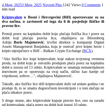
4 Maja, 2025
3 Maja, 2025
Novosti Plus
1242 Views
0 Comments
1
min read
Kriptovalute
u Bosni i Hercegovini (BiH) oporezovane su na
dva načina, u zavisnosti od toga da li ih posjeduje fizičko ili
pravno lice.
Postoji porez na kapitalnu dobit koju plaćaju fizička lica i porez na
dobit koji plaćaju pravna lica, objašnjava za Bloomberg
Adriju
Boris Majstorović
, izvršni direktor u kompaniji Digital
Assets Management Banjaluka, koja je osnivač prve kripto berze i
kripto mjenjačnice u BiH – Balkan Crypto Exchange (
BCX
).
“Ako fizičko lice kupi kriptovalute, koje nakon izvjesnog vremena
proda, na dobit koju je ostvarilo prodajom plaća porez na kapitalnu
dobit u iznosu od 13 odsto. Kriptovalute se smatraju nematerijalnom
imovinom pa se oporezuju na ovaj način, slično kao hartije od
vrijednosti, softver…”, objašnjava Majstorović.
Takođe, ako fizičko lice drži kriptovalute duže od sedam godina i ne
prodaje ih, to se smatra dugoročnom investicijom i u tom slučaju ne
plaća nikakav porez.
S druge strane, ako kriptovalute kupuje pravno lice, ono na zaradu
od kriptovaluta, plaća porez na dobit koji iznosi 10 odsto.