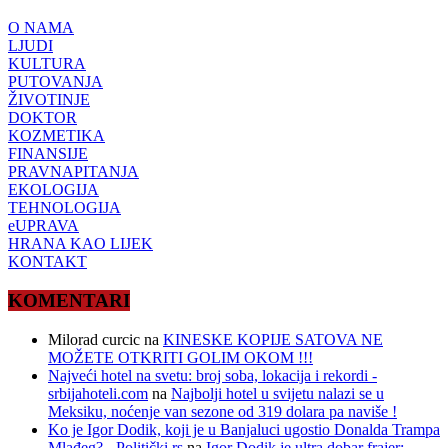
O NAMA
LJUDI
KULTURA
PUTOVANJA
ŽIVOTINJE
DOKTOR
KOZMETIKA
FINANSIJE
PRAVNAPITANJA
EKOLOGIJA
TEHNOLOGIJA
eUPRAVA
HRANA KAO LIJEK
KONTAKT
KOMENTARI
Milorad curcic
na
KINESKE KOPIJE SATOVA NE
MOŽETE OTKRITI GOLIM OKOM !!!
Najveći hotel na svetu: broj soba, lokacija i rekordi -
srbijahoteli.com
na
Najbolji hotel u svijetu nalazi se u
Meksiku, noćenje van sezone od 319 dolara pa naviše !
Ko je Igor Dodik, koji je u Banjaluci ugostio Donalda Trampa
Mlađeg? - Politički.rs
na
Igor Dodik je ultra dobar frajer: