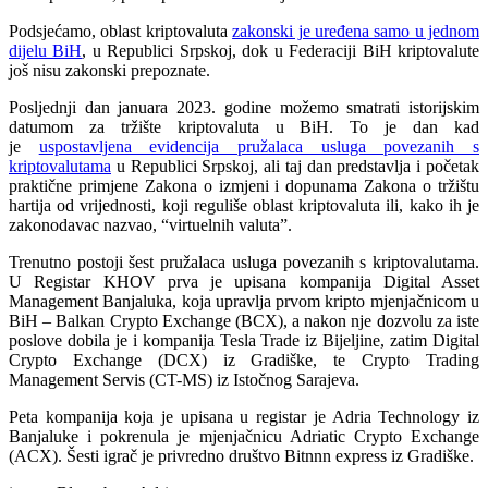
Podsjećamo, oblast kriptovaluta
zakonski je uređena samo u jednom
dijelu BiH
, u Republici Srpskoj, dok u Federaciji BiH kriptovalute
još nisu zakonski prepoznate.
Posljednji dan januara 2023. godine možemo smatrati istorijskim
datumom za tržište kriptovaluta u BiH. To je dan kad
je
uspostavljena evidencija pružalaca usluga povezanih s
kriptovalutama
u Republici Srpskoj, ali taj dan predstavlja i početak
praktične primjene Zakona o izmjeni i dopunama Zakona o tržištu
hartija od vrijednosti, koji reguliše oblast kriptovaluta ili, kako ih je
zakonodavac nazvao, “virtuelnih valuta”.
Trenutno postoji šest pružalaca usluga povezanih s kriptovalutama.
U Registar KHOV prva je upisana kompanija Digital Asset
Management Banjaluka, koja upravlja prvom kripto mjenjačnicom u
BiH – Balkan Crypto Exchange (BCX), a nakon nje dozvolu za iste
poslove dobila je i kompanija Tesla Trade iz Bijeljine, zatim Digital
Crypto Exchange (DCX) iz Gradiške, te Crypto Trading
Management Servis (CT-MS) iz Istočnog Sarajeva.
Peta kompanija koja je upisana u registar je Adria Technology iz
Banjaluke i pokrenula je mjenjačnicu Adriatic Crypto Exchange
(ACX). Šesti igrač je privredno društvo Bitnnn express iz Gradiške.