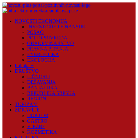
Skip
to
content
Novosti
NOVOSTI EKONOMIJA
Plus
INVESTICIJE I FINANSIJE
POSAO
Portal
POLJOPRIVREDA
pozitivnih
GRAĐEVINARSTVO
vijesti
PRAVNA PITANJA
ENERGETIKA
EKOLOGIJA
Politika +
DRUŠTVO
LIČNOSTI
DEŠAVANJA
BANJALUKA
REPUBLIKA SRPSKA
REGION
TURIZAM
ZDRAVLJE
DOKTOR
GASTRO
VJEŽBE
KOZMETIKA
KULTURA