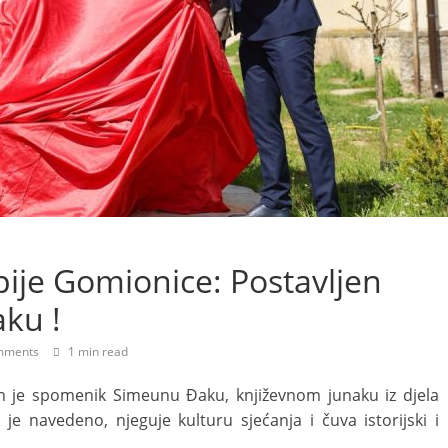
pije Gomionice: Postavljen
ku !
mments
1 min read
n je spomenik Simeunu Đaku, književnom junaku iz djela
o je navedeno, njeguje kulturu sjećanja i čuva istorijski i