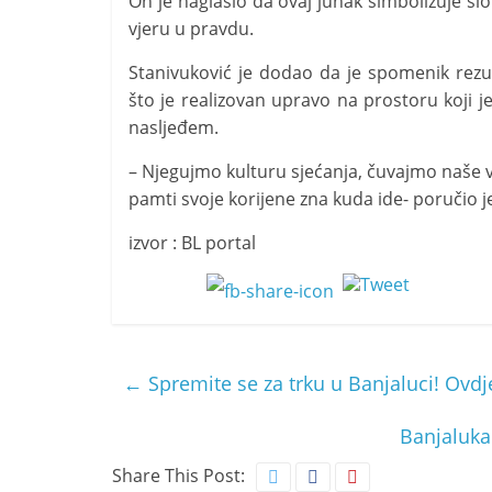
On je naglasio da ovaj junak simbolizuje sl
vjeru u pravdu.
Stanivuković je dodao da je spomenik rezul
što je realizovan upravo na prostoru koji 
nasljeđem.
– Njegujmo kulturu sjećanja, čuvajmo naše ve
pamti svoje korijene zna kuda ide- poručio j
izvor : BL portal
←
Spremite se za trku u Banjaluci! Ovdj
Banjaluka
Share This Post: