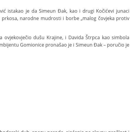
ić istakao je da Simeun Đak, kao i drugi Kočićevi junaci
e prkosa, narodne mudrosti i borbe „malog čovjeka protiv
ma ovjekovječio dušu Krajine, i Davida Štrpca kao simbola
ambijentu Gomionice pronašao je i Simeun Đak – poručio je