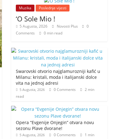
Muzika
Poslednje vijesti
‘O Sole Mio !
5 Augusta, 2026
Novosti Plus
0
Comments
0 min read
Swarovski otvorio najglamurozniji kafić u
Milanu: kristali, moda i italijanski dolce
vita na jednoj adresi
0 Comments
2 min
5 Augusta, 2026
read
Opera “Evgenije Onjegin” otvara novu
sezonu Plave dvorane!
0 Comments
1 min
5 Augusta, 2026