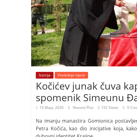
i
t
i
v
n
i
h
v
i
Istorija
Poslednje vijesti
j
Kočićev junak čuva ka
e
spomenik Simeunu Đa
s
t
10 Maja, 2026
Novosti Plus
192 Views
0 Co
i
Na imanju manastira Gomionica postavlje
Petra Kočića, kao dio inicijative koja, kak
duhovni identitet Krajine.