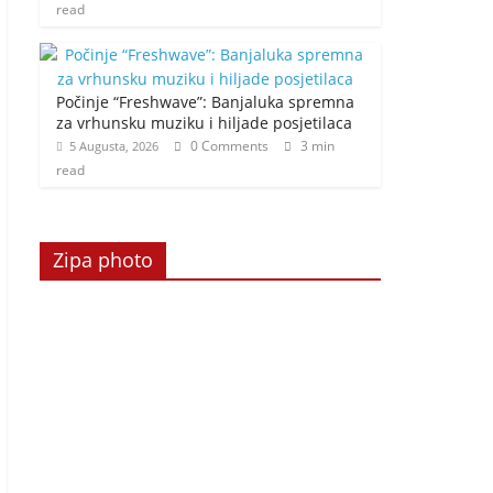
read
Počinje “Freshwave”: Banjaluka spremna
za vrhunsku muziku i hiljade posjetilaca
0 Comments
3 min
5 Augusta, 2026
read
Zipa photo