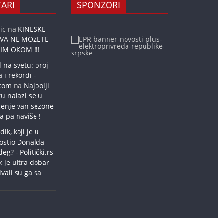
ARI
SPONZORI
ic
na
KINESKE
OVA NE MOŽETE
IM OKOM !!!
l na svetu: broj
a i rekordi -
.com
na
Najbolji
tu nalazi se u
ćenje van sezone
a pa naviše !
dik, koji je u
ostio Donalda
g? - Politički.rs
k je ultra dobar
ivali su ga sa