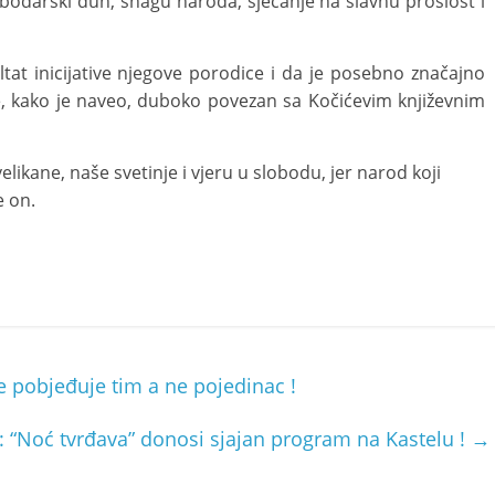
obodarski duh, snagu naroda, sjećanje na slavnu prošlost i
tat inicijative njegove porodice i da je posebno značajno
je, kako je naveo, duboko povezan sa Kočićevim književnim
likane, naše svetinje i vjeru u slobodu, jer narod koji
e on.
e pobjeđuje tim a ne pojedinac !
: “Noć tvrđava” donosi sjajan program na Kastelu !
→