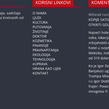
KORISNI LINKOVI
KOMENT
aja, sadržaja
O NAMA
Milorad curc
ja kreiranih od
LJUDI
KOPIJE SAT
KULTURA
OTKRITI GOL
PUTOVANJA
ŽIVOTINJE
Najveći hote
DOKTOR
soba, lokacij
KOZMETIKA
srbijahoteli
FINANSIJE
hotel u svije
PRAVNAPITANJA
Meksiku, no
EKOLOGIJA
od 319 dolar
TEHNOLOGIJA
eUPRAVA
Ko je Igor Do
HRANA KAO LIJEK
Banjaluci ug
KONTAKT
Trampa Mlađe
na
Igor Dodi
frajer: Povez
mnogima !!!