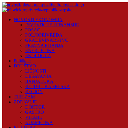
Skip
to
content
Novosti
NOVOSTI EKONOMIJA
Plus
INVESTICIJE I FINANSIJE
POSAO
Portal
POLJOPRIVREDA
pozitivnih
GRAĐEVINARSTVO
vijesti
PRAVNA PITANJA
ENERGETIKA
EKOLOGIJA
Politika +
DRUŠTVO
LIČNOSTI
DEŠAVANJA
BANJALUKA
REPUBLIKA SRPSKA
REGION
TURIZAM
ZDRAVLJE
DOKTOR
GASTRO
VJEŽBE
KOZMETIKA
KULTURA