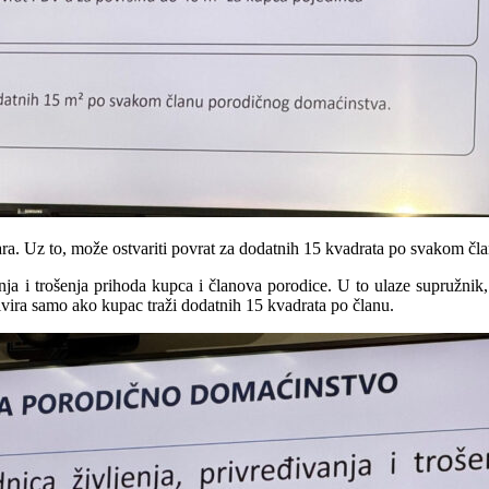
a. Uz to, može ostvariti povrat za dodatnih 15 kvadrata po svakom čla
 i trošenja prihoda kupca i članova porodice. U to ulaze supružnik, dje
ktivira samo ako kupac traži dodatnih 15 kvadrata po članu.