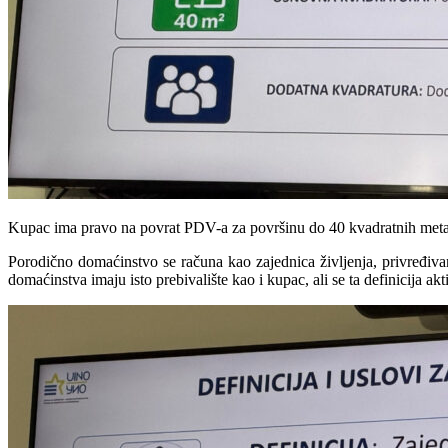
Kupac ima pravo na povrat PDV-a za površinu do 40 kvadratnih metar
Porodično domaćinstvo se računa kao zajednica življenja, privređivanja
domaćinstva imaju isto prebivalište kao i kupac, ali se ta definicija a