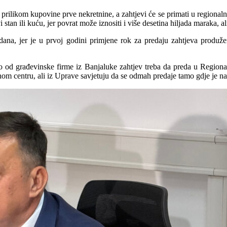
prilikom kupovine prve nekretnine, a zahtjevi će se primati u regional
stan ili kuću, jer povrat može iznositi i više desetina hiljada maraka, a
dana, jer je u prvoj godini primjene rok za predaju zahtjeva produže
pio od građevinske firme iz Banjaluke zahtjev treba da preda u Regio
om centru, ali iz Uprave savjetuju da se odmah predaje tamo gdje je nad