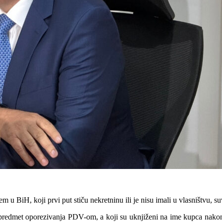
m u BiH, koji prvi put stiču nekretninu ili je nisu imali u vlasništvu, 
i predmet oporezivanja PDV-om, a koji su uknjiženi na ime kupca nakon 