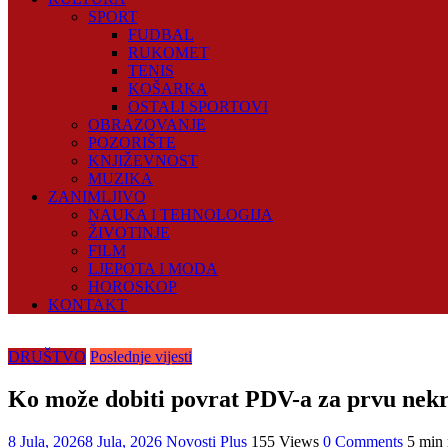
SPORT
FUDBAL
RUKOMET
TENIS
KOŠARKA
OSTALI SPORTOVI
OBRAZOVANJE
POZORIŠTE
KNJIŽEVNOST
MUZIKA
ZANIMLJIVO
NAUKA I TEHNOLOGIJA
ŽIVOTINJE
FILM
LJEPOTA I MODA
HOROSKOP
KONTAKT
DRUŠTVO
Poslednje vijesti
Ko može dobiti povrat PDV-a za prvu nekret
8 Jula, 2026
8 Jula, 2026
Novosti Plus
155 Views
0 Comments
5 min 