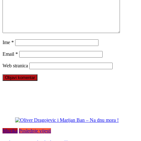
Ime
*
Email
*
Web stranica
Muzika
Poslednje vijesti