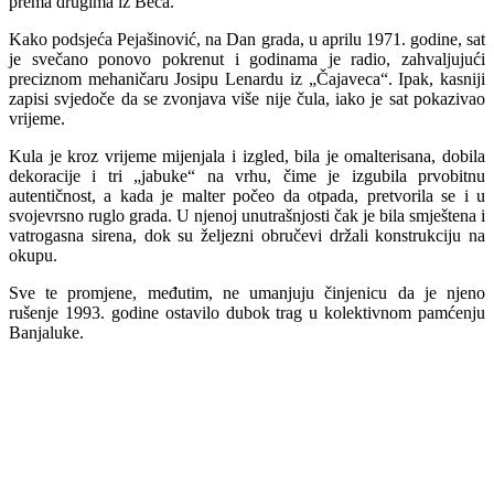
prema drugima iz Beča.
Kako podsjeća Pejašinović, na Dan grada, u aprilu 1971. godine, sat
je svečano ponovo pokrenut i godinama je radio, zahvaljujući
preciznom mehaničaru Josipu Lenardu iz „Čajaveca“. Ipak, kasniji
zapisi svjedoče da se zvonjava više nije čula, iako je sat pokazivao
vrijeme.
Kula je kroz vrijeme mijenjala i izgled, bila je omalterisana, dobila
dekoracije i tri „jabuke“ na vrhu, čime je izgubila prvobitnu
autentičnost, a kada je malter počeo da otpada, pretvorila se i u
svojevrsno ruglo grada. U njenoj unutrašnjosti čak je bila smještena i
vatrogasna sirena, dok su željezni obručevi držali konstrukciju na
okupu.
Sve te promjene, međutim, ne umanjuju činjenicu da je njeno
rušenje 1993. godine ostavilo dubok trag u kolektivnom pamćenju
Banjaluke.