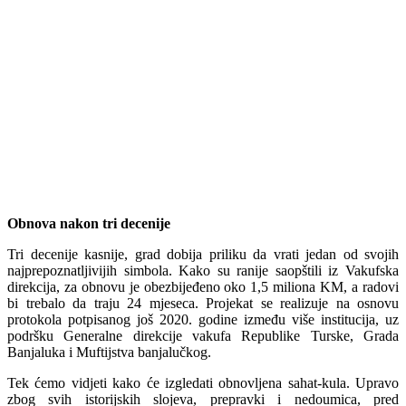
Obnova nakon tri decenije
Tri decenije kasnije, grad dobija priliku da vrati jedan od svojih
najprepoznatljivijih simbola. Kako su ranije saopštili iz Vakufska
direkcija, za obnovu je obezbijeđeno oko 1,5 miliona KM, a radovi
bi trebalo da traju 24 mjeseca. Projekat se realizuje na osnovu
protokola potpisanog još 2020. godine između više institucija, uz
podršku Generalne direkcije vakufa Republike Turske, Grada
Banjaluka i Muftijstva banjalučkog.
Tek ćemo vidjeti kako će izgledati obnovljena sahat-kula. Upravo
zbog svih istorijskih slojeva, prepravki i nedoumica, pred