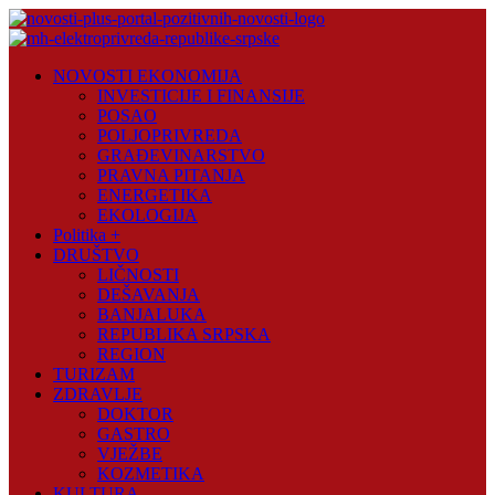
Skip
to
content
Novosti
NOVOSTI EKONOMIJA
Plus
INVESTICIJE I FINANSIJE
POSAO
Portal
POLJOPRIVREDA
pozitivnih
GRAĐEVINARSTVO
vijesti
PRAVNA PITANJA
ENERGETIKA
EKOLOGIJA
Politika +
DRUŠTVO
LIČNOSTI
DEŠAVANJA
BANJALUKA
REPUBLIKA SRPSKA
REGION
TURIZAM
ZDRAVLJE
DOKTOR
GASTRO
VJEŽBE
KOZMETIKA
KULTURA