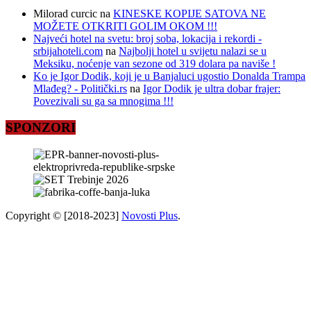
Milorad curcic
na
KINESKE KOPIJE SATOVA NE
MOŽETE OTKRITI GOLIM OKOM !!!
Najveći hotel na svetu: broj soba, lokacija i rekordi -
srbijahoteli.com
na
Najbolji hotel u svijetu nalazi se u
Meksiku, noćenje van sezone od 319 dolara pa naviše !
Ko je Igor Dodik, koji je u Banjaluci ugostio Donalda Trampa
Mlađeg? - Politički.rs
na
Igor Dodik je ultra dobar frajer:
Povezivali su ga sa mnogima !!!
SPONZORI
Copyright © [2018-2023]
Novosti Plus
.