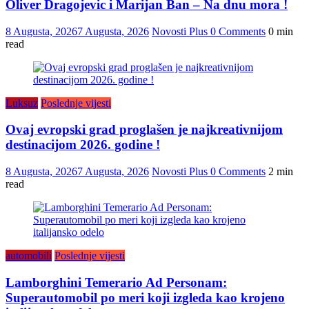
Oliver Dragojevic i Marijan Ban – Na dnu mora !
8 Augusta, 2026
7 Augusta, 2026
Novosti Plus
0 Comments
0 min
read
Luksuz
Poslednje vijesti
Ovaj evropski grad proglašen je najkreativnijom
destinacijom 2026. godine !
8 Augusta, 2026
7 Augusta, 2026
Novosti Plus
0 Comments
2 min
read
automobili
Poslednje vijesti
Lamborghini Temerario Ad Personam:
Superautomobil po meri koji izgleda kao krojeno