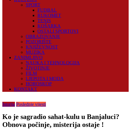
SPORT
FUDBAL
RUKOMET
TENIS
KOŠARKA
OSTALI SPORTOVI
OBRAZOVANJE
POZORIŠTE
KNJIŽEVNOST
MUZIKA
ZANIMLJIVO
NAUKA I TEHNOLOGIJA
ŽIVOTINJE
FILM
LJEPOTA I MODA
HOROSKOP
KONTAKT
Istorija
Poslednje vijesti
Ko je sagradio sahat-kulu u Banjaluci?
Obnova počinje, misterija ostaje !