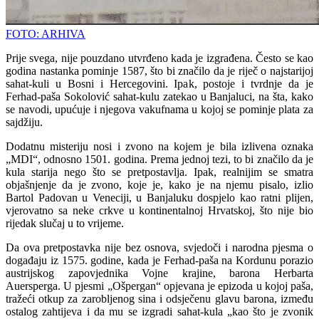
FOTO: ARHIVA
Prije svega, nije pouzdano utvrđeno kada je izgrađena. Često se kao
godina nastanka pominje 1587, što bi značilo da je riječ o najstarijoj
sahat-kuli u Bosni i Hercegovini. Ipak, postoje i tvrdnje da je
Ferhad-paša Sokolović sahat-kulu zatekao u Banjaluci, na šta, kako
se navodi, upućuje i njegova vakufnama u kojoj se pominje plata za
sajdžiju.
Dodatnu misteriju nosi i zvono na kojem je bila izlivena oznaka
„MDI“, odnosno 1501. godina. Prema jednoj tezi, to bi značilo da je
kula starija nego što se pretpostavlja. Ipak, realnijim se smatra
objašnjenje da je zvono, koje je, kako je na njemu pisalo, izlio
Bartol Padovan u Veneciji, u Banjaluku dospjelo kao ratni plijen,
vjerovatno sa neke crkve u kontinentalnoj Hrvatskoj, što nije bio
rijedak slučaj u to vrijeme.
Da ova pretpostavka nije bez osnova, svjedoči i narodna pjesma o
događaju iz 1575. godine, kada je Ferhad-paša na Kordunu porazio
austrijskog zapovjednika Vojne krajine, barona Herbarta
Auersperga. U pjesmi „Ošpergan“ opjevana je epizoda u kojoj paša,
tražeći otkup za zarobljenog sina i odsječenu glavu barona, između
ostalog zahtijeva i da mu se izgradi sahat-kula „kao što je zvonik