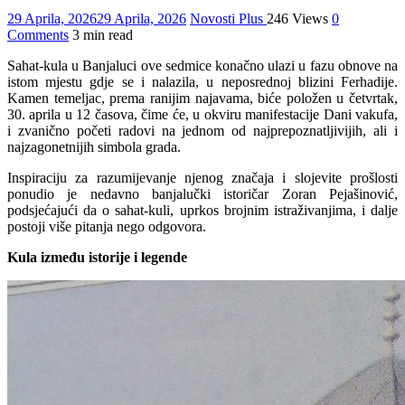
29 Aprila, 2026
29 Aprila, 2026
Novosti Plus
246 Views
0
Comments
3 min read
Sahat-kula u Banjaluci ove sedmice konačno ulazi u fazu obnove na
istom mjestu gdje se i nalazila, u neposrednoj blizini Ferhadije.
Kamen temeljac, prema ranijim najavama, biće položen u četvrtak,
30. aprila u 12 časova, čime će, u okviru manifestacije Dani vakufa,
i zvanično početi radovi na jednom od najprepoznatljivijih, ali i
najzagonetnijih simbola grada.
Inspiraciju za razumijevanje njenog značaja i slojevite prošlosti
ponudio je nedavno banjalučki istoričar Zoran Pejašinović,
podsjećajući da o sahat-kuli, uprkos brojnim istraživanjima, i dalje
postoji više pitanja nego odgovora.
Kula između istorije i legende