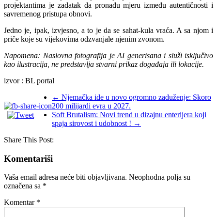
projektantima je zadatak da pronađu mjeru između autentičnosti i
savremenog pristupa obnovi.
Jedno je, ipak, izvjesno, a to je da se sahat-kula vraća. A sa njom i
priče koje su vijekovima odzvanjale njenim zvonom.
Napomena: Naslovna fotografija je AI generisana i služi isključivo
kao ilustracija, ne predstavlja stvarni prikaz događaja ili lokacije.
izvor : BL portal
←
Njemačka ide u novo ogromno zaduženje: Skoro
200 milijardi evra u 2027.
Soft Brutalism: Novi trend u dizajnu enterijera koji
spaja sirovost i udobnost !
→
Share This Post:
Komentariši
Vaša email adresa neće biti objavljivana.
Neophodna polja su
označena sa
*
Komentar
*