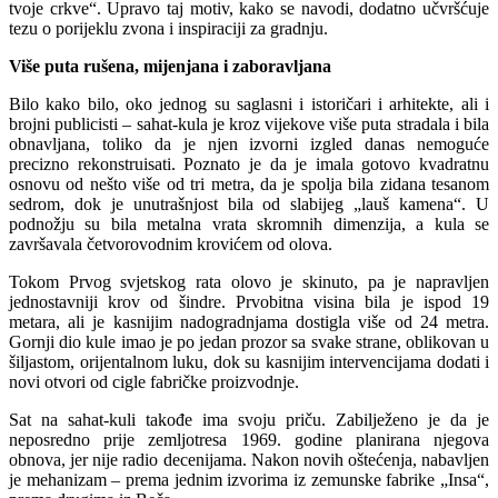
tvoje crkve“. Upravo taj motiv, kako se navodi, dodatno učvršćuje
tezu o porijeklu zvona i inspiraciji za gradnju.
Više puta rušena, mijenjana i zaboravljana
Bilo kako bilo, oko jednog su saglasni i istoričari i arhitekte, ali i
brojni publicisti – sahat-kula je kroz vijekove više puta stradala i bila
obnavljana, toliko da je njen izvorni izgled danas nemoguće
precizno rekonstruisati. Poznato je da je imala gotovo kvadratnu
osnovu od nešto više od tri metra, da je spolja bila zidana tesanom
sedrom, dok je unutrašnjost bila od slabijeg „lauš kamena“. U
podnožju su bila metalna vrata skromnih dimenzija, a kula se
završavala četvorovodnim krovićem od olova.
Tokom Prvog svjetskog rata olovo je skinuto, pa je napravljen
jednostavniji krov od šindre. Prvobitna visina bila je ispod 19
metara, ali je kasnijim nadogradnjama dostigla više od 24 metra.
Gornji dio kule imao je po jedan prozor sa svake strane, oblikovan u
šiljastom, orijentalnom luku, dok su kasnijim intervencijama dodati i
novi otvori od cigle fabričke proizvodnje.
Sat na sahat-kuli takođe ima svoju priču. Zabilježeno je da je
neposredno prije zemljotresa 1969. godine planirana njegova
obnova, jer nije radio decenijama. Nakon novih oštećenja, nabavljen
je mehanizam – prema jednim izvorima iz zemunske fabrike „Insa“,