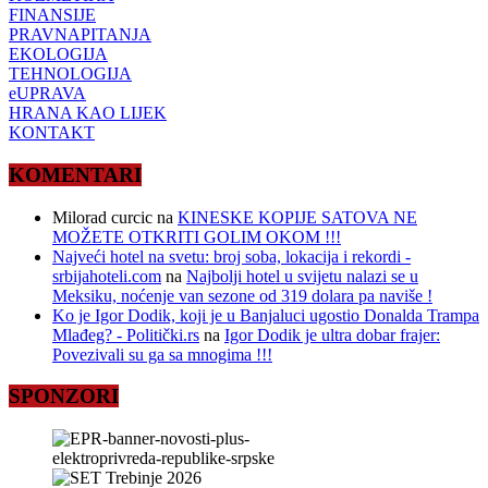
FINANSIJE
PRAVNAPITANJA
EKOLOGIJA
TEHNOLOGIJA
eUPRAVA
HRANA KAO LIJEK
KONTAKT
KOMENTARI
Milorad curcic
na
KINESKE KOPIJE SATOVA NE
MOŽETE OTKRITI GOLIM OKOM !!!
Najveći hotel na svetu: broj soba, lokacija i rekordi -
srbijahoteli.com
na
Najbolji hotel u svijetu nalazi se u
Meksiku, noćenje van sezone od 319 dolara pa naviše !
Ko je Igor Dodik, koji je u Banjaluci ugostio Donalda Trampa
Mlađeg? - Politički.rs
na
Igor Dodik je ultra dobar frajer:
Povezivali su ga sa mnogima !!!
SPONZORI