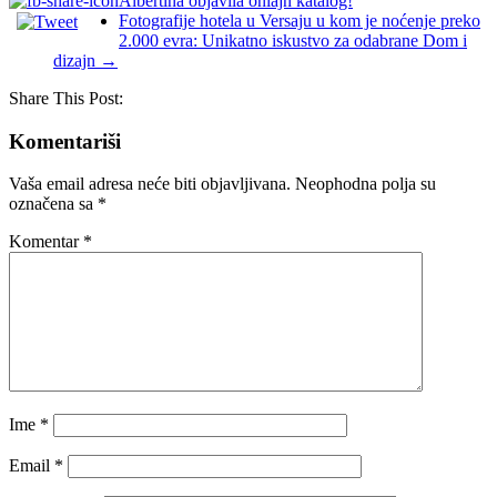
Albertina objavila onlajn katalog!
Fotografije hotela u Versaju u kom je noćenje preko
2.000 evra: Unikatno iskustvo za odabrane Dom i
dizajn
→
Share This Post:
Komentariši
Vaša email adresa neće biti objavljivana.
Neophodna polja su
označena sa
*
Komentar
*
Ime
*
Email
*