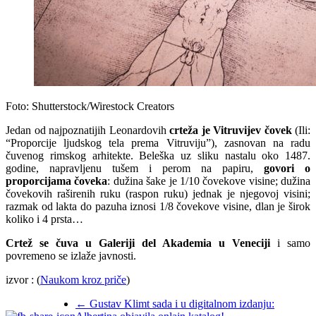
Foto: Shutterstock/Wirestock Creators
Jedan od najpoznatijih Leonardovih
crteža je Vitruvijev čovek
(Ili:
“Proporcije ljudskog tela prema Vitruviju”), zasnovan na radu
čuvenog rimskog arhitekte. Beleška uz sliku nastalu oko 1487.
godine, napravljenu tušem i perom na papiru,
govori o
proporcijama čoveka
: dužina šake je 1/10 čovekove visine; dužina
čovekovih raširenih ruku (raspon ruku) jednak je njegovoj visini;
razmak od lakta do pazuha iznosi 1/8 čovekove visine, dlan je širok
koliko i 4 prsta…
Crtež se čuva u Galeriji del Akademia u Veneciji
i samo
povremeno se izlaže javnosti.
izvor : (
Naukom kroz priče
)
←
Gustav Klimt sada i u digitalnom izdanju: