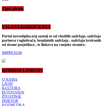
Zipa photo
USLOVI KORIŠĆENJA
Portal novostiplus.org sastoji se od vlastitih sadržaja, sadržaja
partnera i oglašivača, besplatnih sadržaja , sadržaja kreiranih
od strane posjetilaca , te linkova na vanjske stranice.
IMPRESUM
KORISNI LINKOVI
O NAMA
LJUDI
KULTURA
PUTOVANJA
ŽIVOTINJE
DOKTOR
KOZMETIKA