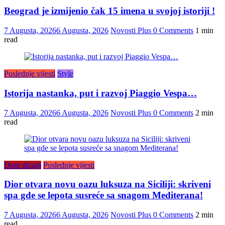
Beograd je izmijenio čak 15 imena u svojoj istoriji !
7 Augusta, 2026
6 Augusta, 2026
Novosti Plus
0 Comments
1 min
read
Poslednje vijesti
Style
Istorija nastanka, put i razvoj Piaggio Vespa…
7 Augusta, 2026
6 Augusta, 2026
Novosti Plus
0 Comments
2 min
read
Dom dizajn
Poslednje vijesti
Dior otvara novu oazu luksuza na Siciliji: skriveni
spa gde se lepota susreće sa snagom Mediterana!
7 Augusta, 2026
6 Augusta, 2026
Novosti Plus
0 Comments
2 min
read