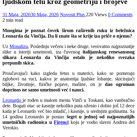
ljudskom telu kroz geometriju i brojeve
31 Maja, 2026
30 Maja, 2026
Novosti Plus
220 Views
0 Comments
2 min read
Mnogima je poznat čovek širom raširenih ruku iz beležnica
Leonarda da Vinčija. Da li znate šta se krije iza priče o njemu?
Uz
Monalizu
, Poslednju večeru i neke druge, verovatno najpoznatije
slike u istoriji umetnosti, iza čuvenog
italijanskog renesansnog
slikara Leonarda da Vinčija ostalo je nekoliko svezaka
prepunih skica.
Proučavajući kako izgleda fetus u materici, kako se pomeraju
zglobovi na ruci, kakva je anatomija ljudske lobanje, skicirajući
biljke, životinje, fizičke pojave, mašine, on je
dao ogroman
doprinos ne samo umetnosti već i nauci.
Leonardo
je rođen u malom mestu Vinči u Toskani, kao vanbračno
dete. Bogati otac se kasnije nekoliko puta oženio i dobio još 12 dece
kada je Leonardo već bio mladić, i kasnije, u srednjim godinama. Sa
14 godina Leonardo je postao
šegrt u jednoj od najpoznatijih
umetničkih radionica u
Firenci
koju je vodio slavni Andrea del
Verokio.