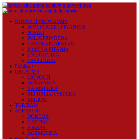
Skip
to
content
Novosti
NOVOSTI EKONOMIJA
Plus
INVESTICIJE I FINANSIJE
POSAO
Portal
POLJOPRIVREDA
pozitivnih
GRAĐEVINARSTVO
vijesti
PRAVNA PITANJA
ENERGETIKA
EKOLOGIJA
Politika +
DRUŠTVO
LIČNOSTI
DEŠAVANJA
BANJALUKA
REPUBLIKA SRPSKA
REGION
TURIZAM
ZDRAVLJE
DOKTOR
GASTRO
VJEŽBE
KOZMETIKA
KULTURA