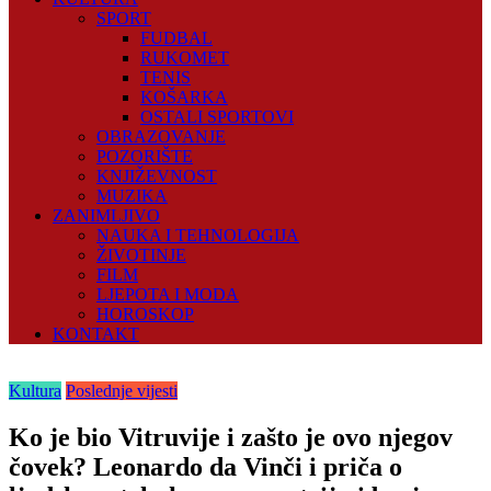
SPORT
FUDBAL
RUKOMET
TENIS
KOŠARKA
OSTALI SPORTOVI
OBRAZOVANJE
POZORIŠTE
KNJIŽEVNOST
MUZIKA
ZANIMLJIVO
NAUKA I TEHNOLOGIJA
ŽIVOTINJE
FILM
LJEPOTA I MODA
HOROSKOP
KONTAKT
Kultura
Poslednje vijesti
Ko je bio Vitruvije i zašto je ovo njegov
čovek? Leonardo da Vinči i priča o