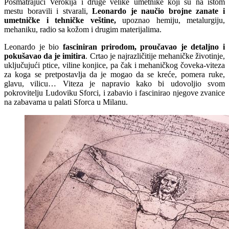
Posmatrajući Verokija i druge velike umetnike koji su na istom
mestu boravili i stvarali,
Leonardo je naučio brojne zanate i
umetničke i tehničke veštine,
upoznao hemiju, metalurgiju,
mehaniku, radio sa kožom i drugim materijalima.
Leonardo je bio
fasciniran prirodom, proučavao je detaljno i
pokušavao da je imitira
. Crtao je najrazličitije mehaničke životinje,
uključujući ptice, viline konjice, pa čak i mehaničkog čoveka-viteza
za koga se pretpostavlja da je mogao da se kreće, pomera ruke,
glavu, vilicu… Viteza je napravio kako bi udovoljio svom
pokrovitelju Ludoviku Sforci, i zabavio i fascinirao njegove zvanice
na zabavama u palati Sforca u Milanu.