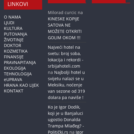
LINKOVI
Milorad curcic
na
O NAMA
KINESKE KOPIJE
LJUDI
SATOVA NE
KULTURA
MOŽETE OTKRITI
PUTOVANJA
GOLIM OKOM !!!
ŽIVOTINJE
DOKTOR
Najveći hotel na
KOZMETIKA
svetu: broj soba,
FINANSIJE
lokacija i rekordi -
PRAVNAPITANJA
srbijahoteli.com
EKOLOGIJA
na
Najbolji hotel u
TEHNOLOGIJA
svijetu nalazi se u
eUPRAVA
Meksiku, noćenje
HRANA KAO LIJEK
KONTAKT
van sezone od 319
dolara pa naviše !
Ko je Igor Dodik,
koji je u Banjaluci
ugostio Donalda
Trampa Mlađeg? -
Politički.rs
na
Igor