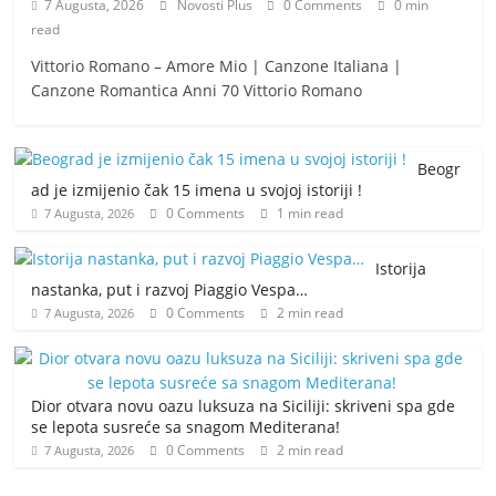
7 Augusta, 2026
Novosti Plus
0 Comments
0 min
read
Vittorio Romano – Amore Mio | Canzone Italiana |
Canzone Romantica Anni 70 Vittorio Romano
Beogr
ad je izmijenio čak 15 imena u svojoj istoriji !
0 Comments
1 min read
7 Augusta, 2026
Istorija
nastanka, put i razvoj Piaggio Vespa…
0 Comments
2 min read
7 Augusta, 2026
Dior otvara novu oazu luksuza na Siciliji: skriveni spa gde
se lepota susreće sa snagom Mediterana!
0 Comments
2 min read
7 Augusta, 2026