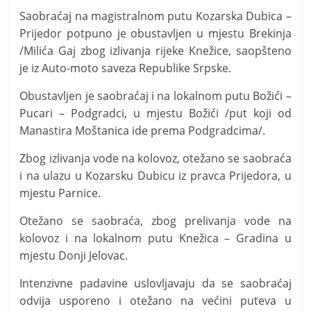
t
Saobraćaj na magistralnom putu Kozarska Dubica –
i
Prijedor potpuno je obustavljen u mjestu Brekinja
v
/Milića Gaj zbog izlivanja rijeke Knežice, saopšteno
n
je iz Auto-moto saveza Republike Srpske.
i
Obustavljen je saobraćaj i na lokalnom putu Božići –
h
Pucari – Podgradci, u mjestu Božići /put koji od
v
Manastira Moštanica ide prema Podgradcima/.
i
Zbog izlivanja vode na kolovoz, otežano se saobraća
j
i na ulazu u Kozarsku Dubicu iz pravca Prijedora, u
e
mjestu Parnice.
s
t
Otežano se saobraća, zbog prelivanja vode na
i
kolovoz i na lokalnom putu Knežica – Gradina u
mjestu Donji Јelovac.
Intenzivne padavine uslovljavaju da se saobraćaj
odvija usporeno i otežano na većini puteva u