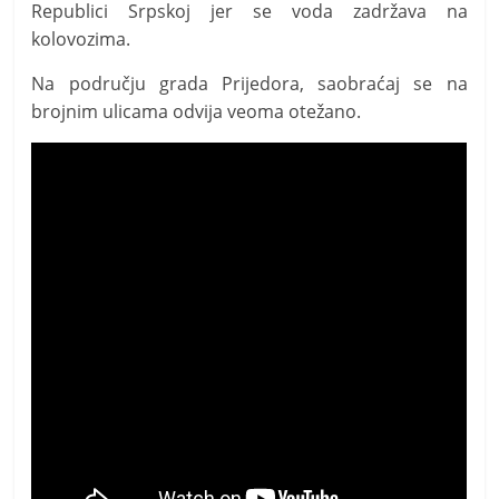
Republici Srpskoj jer se voda zadržava na
kolovozima.
Na području grada Prijedora, saobraćaj se na
brojnim ulicama odvija veoma otežano.