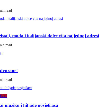
min read
tali, moda i italijanski dolce vita na jednoj adresi
min read
 dvorane!
min read
IVO
 muziku i hiljade posjetilaca