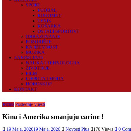
SPORT
FUDBAL
RUKOMET
TENIS
KOŠARKA
OSTALI SPORTOVI
OBRAZOVANJE
POZORIŠTE
KNJIŽEVNOST
MUZIKA
ZANIMLJIVO
NAUKA I TEHNOLOGIJA
ŽIVOTINJE
FILM
LJEPOTA I MODA
HOROSKOP
KONTAKT
Biznis
Poslednje vijesti
Kina i Amerika smanjuju carine !
19 Maja, 2026
19 Maja, 2026
Novosti Plus
170 Views
0 Com