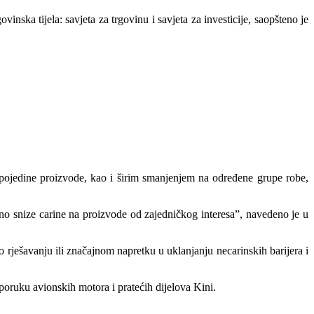
ska tijela: savjeta za trgovinu i savjeta za investicije, saopšteno je
 pojedine proizvode, kao i širim smanjenjem na određene grupe robe,
eno snize carine na proizvode od zajedničkog interesa”, navedeno je u
 rješavanju ili značajnom napretku u uklanjanju necarinskih barijera i
poruku avionskih motora i pratećih dijelova Kini.