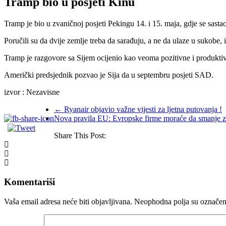
Tramp bio u posjeti Kinu
Tramp je bio u zvaničnoj posjeti Pekingu 14. i 15. maja, gdje se sasta
Poručili su da dvije zemlje treba da sarađuju, a ne da ulaze u sukobe,
Tramp je razgovore sa Sijem ocijenio kao veoma pozitivne i produktiv
Američki predsjednik pozvao je Sija da u septembru posjeti SAD.
izvor : Nezavisne
←
Ryanair objavio važne vijesti za ljetna putovanja !
Nova pravila EU: Evropske firme moraće da smanje z
Share This Post:
Komentariši
Vaša email adresa neće biti objavljivana.
Neophodna polja su označe