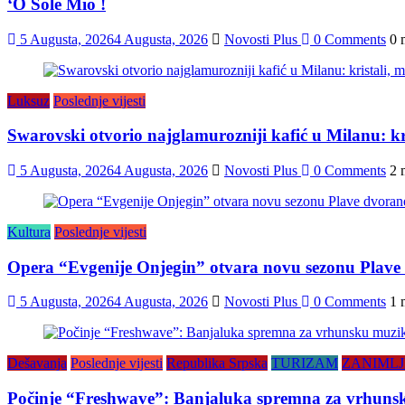
‘O Sole Mio !
5 Augusta, 2026
4 Augusta, 2026
Novosti Plus
0 Comments
0 
Luksuz
Poslednje vijesti
Swarovski otvorio najglamurozniji kafić u Milanu: kris
5 Augusta, 2026
4 Augusta, 2026
Novosti Plus
0 Comments
2 
Kultura
Poslednje vijesti
Opera “Evgenije Onjegin” otvara novu sezonu Plave
5 Augusta, 2026
4 Augusta, 2026
Novosti Plus
0 Comments
1 
Dešavanja
Poslednje vijesti
Republika Srpska
TURIZAM
ZANIMLJ
Počinje “Freshwave”: Banjaluka spremna za vrhunsku