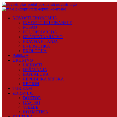
Skip
to
content
Novosti
NOVOSTI EKONOMIJA
Plus
INVESTICIJE I FINANSIJE
POSAO
Portal
POLJOPRIVREDA
pozitivnih
GRAĐEVINARSTVO
vijesti
PRAVNA PITANJA
ENERGETIKA
EKOLOGIJA
Politika +
DRUŠTVO
LIČNOSTI
DEŠAVANJA
BANJALUKA
REPUBLIKA SRPSKA
REGION
TURIZAM
ZDRAVLJE
DOKTOR
GASTRO
VJEŽBE
KOZMETIKA
KULTURA