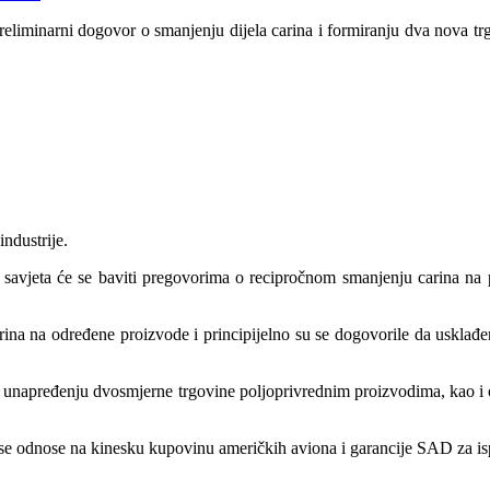
minarni dogovor o smanjenju dijela carina i formiranju dva nova trgovin
industrije.
 savjeta će se baviti pregovorima o recipročnom smanjenju carina na
arina na određene proizvode i principijelno su se dogovorile da usklađ
 o unapređenju dvosmjerne trgovine poljoprivrednim proizvodima, kao i o
i se odnose na kinesku kupovinu američkih aviona i garancije SAD za is