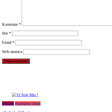
Komentar
*
Ime
*
Email
*
Web stranica
Muzika
Poslednje vijesti