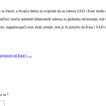
o sa Sijem, a dvojica lidera su ocijenila da su odnosi SAD i Kine među 
 ističući značaj stabilnih bilateralnih odnosa za globalnu ekonomiju, m
ne, naglašavajući veze dvije zemlje, dok je Si poručio da Kina i SAD d
avisnost od Kine !
→
na sa
*