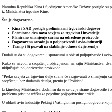
Narodna Republika Kina i Sjedinjene Američke Države postigle su preli
iz Ministarstva trgovine Kine.
Šta je dogovoreno
Kina i SAD postigle preliminarni trgovinski dogovor
Formirana dva nova savjeta za trgovinu i investicije
Planirano smanjenje carina na određene proizvode
Dogovorena saradnja u poljoprivredi i avio-industriji
Tramp i Si pozvali na stabilnije odnose dvije zemlje
Dodali su da su dogovoreni i sporazumi u oblasti poljoprivrede i avio-
Kako se navodi u saopštenju objavljenom na sajtu Ministarstva, dva
uključujući poljoprivredne proizvode.
“Preko savjeta za trgovinu dvije strane će razgovarati o smanjenju c
saopštenju bez dodatnih detalja, prenio je “Politico”.
Iz kineskog Ministarstva dodali su da su se dvije strane dogovorile i
problema pristupa tržištu za pojedine poljoprivredne artikle.
U oblasti avio-industrije Peking i Vašington su postigli dogovore koj