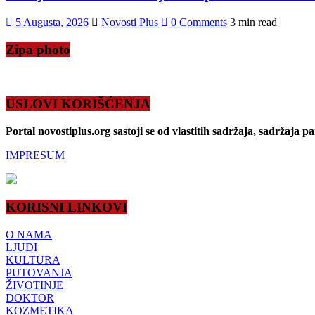
5 Augusta, 2026
Novosti Plus
0 Comments
3 min read
Zipa photo
USLOVI KORIŠĆENJA
Portal novostiplus.org sastoji se od vlastitih sadržaja, sadržaja p
IMPRESUM
KORISNI LINKOVI
O NAMA
LJUDI
KULTURA
PUTOVANJA
ŽIVOTINJE
DOKTOR
KOZMETIKA