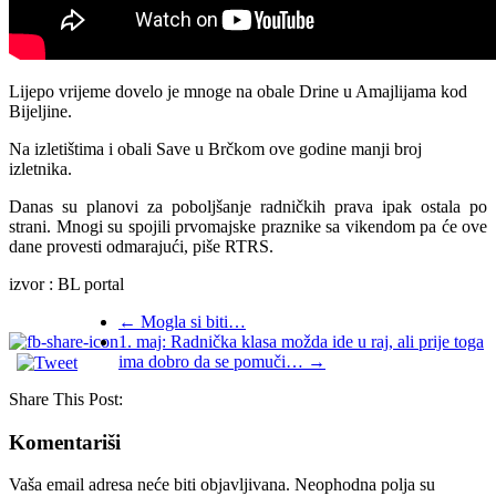
Lijepo vrijeme dovelo je mnoge na obale Drine u Amajlijama kod
Bijeljine.
Na izletištima i obali Save u Brčkom ove godine manji broj
izletnika.
Danas su planovi za poboljšanje radničkih prava ipak ostala po
strani. Mnogi su spojili prvomajske praznike sa vikendom pa će ove
dane provesti odmarajući, piše RTRS.
izvor : BL portal
←
Mogla si biti…
1. maj: Radnička klasa možda ide u raj, ali prije toga
ima dobro da se pomuči…
→
Share This Post:
Komentariši
Vaša email adresa neće biti objavljivana.
Neophodna polja su