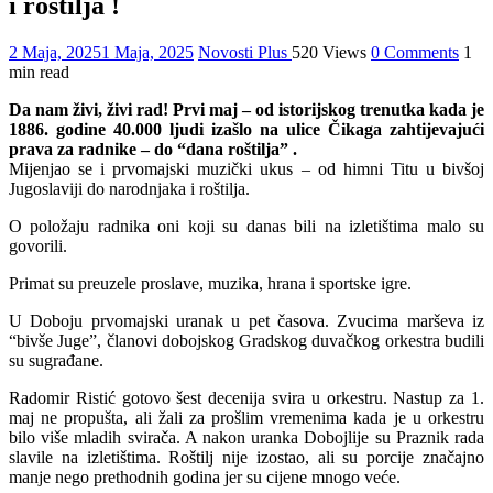
i roštilja !
2 Maja, 2025
1 Maja, 2025
Novosti Plus
520 Views
0 Comments
1
min read
Da nam živi, živi rad! Prvi maj – od istorijskog trenutka kada je
1886. godine 40.000 ljudi izašlo na ulice Čikaga zahtijevajući
prava za radnike – do “dana roštilja” .
Mijenjao se i prvomajski muzički ukus – od himni Titu u bivšoj
Јugoslaviji do narodnjaka i roštilja.
O položaju radnika oni koji su danas bili na izletištima malo su
govorili.
Primat su preuzele proslave, muzika, hrana i sportske igre.
U Doboju prvomajski uranak u pet časova. Zvucima marševa iz
“bivše Јuge”, članovi dobojskog Gradskog duvačkog orkestra budili
su sugrađane.
Radomir Ristić gotovo šest decenija svira u orkestru. Nastup za 1.
maj ne propušta, ali žali za prošlim vremenima kada je u orkestru
bilo više mladih svirača. A nakon uranka Dobojlije su Praznik rada
slavile na izletištima. Roštilj nije izostao, ali su porcije značajno
manje nego prethodnih godina jer su cijene mnogo veće.