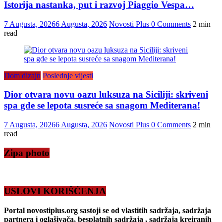
Istorija nastanka, put i razvoj Piaggio Vespa…
7 Augusta, 2026
6 Augusta, 2026
Novosti Plus
0 Comments
2 min
read
Dom dizajn
Poslednje vijesti
Dior otvara novu oazu luksuza na Siciliji: skriveni
spa gde se lepota susreće sa snagom Mediterana!
7 Augusta, 2026
6 Augusta, 2026
Novosti Plus
0 Comments
2 min
read
Zipa photo
USLOVI KORIŠĆENJA
Portal novostiplus.org sastoji se od vlastitih sadržaja, sadržaja
partnera i oglašivača, besplatnih sadržaja , sadržaja kreiranih