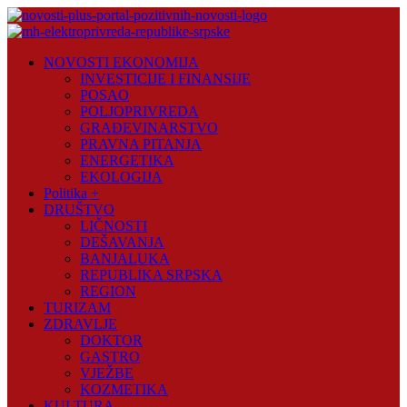
Skip
to
content
Novosti
NOVOSTI EKONOMIJA
Plus
INVESTICIJE I FINANSIJE
POSAO
Portal
POLJOPRIVREDA
pozitivnih
GRAĐEVINARSTVO
vijesti
PRAVNA PITANJA
ENERGETIKA
EKOLOGIJA
Politika +
DRUŠTVO
LIČNOSTI
DEŠAVANJA
BANJALUKA
REPUBLIKA SRPSKA
REGION
TURIZAM
ZDRAVLJE
DOKTOR
GASTRO
VJEŽBE
KOZMETIKA
KULTURA