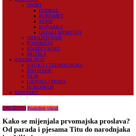
SPORT
FUDBAL
RUKOMET
TENIS
KOŠARKA
OSTALI SPORTOVI
OBRAZOVANJE
POZORIŠTE
KNJIŽEVNOST
MUZIKA
ZANIMLJIVO
NAUKA I TEHNOLOGIJA
ŽIVOTINJE
FILM
LJEPOTA I MODA
HOROSKOP
KONTAKT
DRUŠTVO
Poslednje vijesti
Kako se mijenjala prvomajska proslava?
Od parada i pjesama Titu do narodnjaka