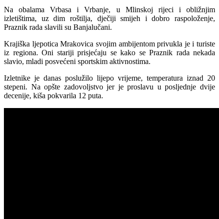
Na obalama Vrbasa i Vrbanje, u Mlinskoj rijeci i obližnjim
izletištima, uz dim roštilja, dječiji smijeh i dobro raspoloženje,
Praznik rada slavili su Banjalučani.
Krajiška ljepotica Mrakovica svojim ambijentom privukla je i turiste
iz regiona. Oni stariji prisjećaju se kako se Praznik rada nekada
slavio, mladi posvećeni sportskim aktivnostima.
Izletnike je danas poslužilo lijepo vrijeme, temperatura iznad 20
stepeni. Na opšte zadovoljstvo jer je proslavu u posljednje dvije
decenije, kiša pokvarila 12 puta.