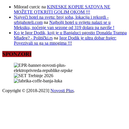
Milorad curcic
na
KINESKE KOPIJE SATOVA NE
MOŽETE OTKRITI GOLIM OKOM !!!
Najveći hotel na svetu: broj soba, lokacija i rekordi -
srbijahoteli.com
na
Najbolji hotel u svijetu nalazi se u
Meksiku, noćenje van sezone od 319 dolara pa naviše !
Ko je Igor Dodik, koji je u Banjaluci ugostio Donalda Trampa
Mlađeg? - Politički.rs
na
Igor Dodik je ultra dobar frajer:
Povezivali su ga sa mnogima !!!
SPONZORI
Copyright © [2018-2023]
Novosti Plus
.