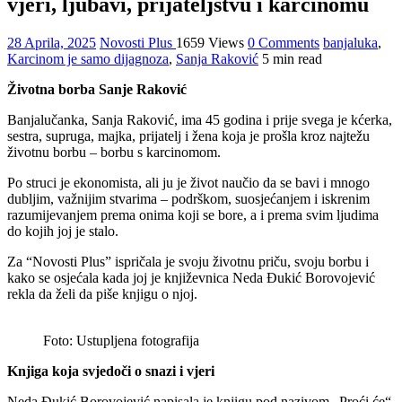
vjeri, ljubavi, prijateljstvu i karcinomu
28 Aprila, 2025
Novosti Plus
1659 Views
0 Comments
banjaluka
,
Karcinom je samo dijagnoza
,
Sanja Raković
5 min read
Životna borba Sanje Raković
Banjalučanka, Sanja Raković, ima 45 godina i prije svega je kćerka,
sestra, supruga, majka, prijatelj i žena koja je prošla kroz najtežu
životnu borbu – borbu s karcinomom.
Po struci je ekonomista, ali ju je život naučio da se bavi i mnogo
dubljim, važnijim stvarima – podrškom, suosjećanjem i iskrenim
razumijevanjem prema onima koji se bore, a i prema svim ljudima
do kojih joj je stalo.
Za “Novosti Plus” ispričala je svoju životnu priču, svoju borbu i
kako se osjećala kada joj je književnica Neda Đukić Borovojević
rekla da želi da piše knjigu o njoj.
Foto: Ustupljena fotografija
Knjiga koja svjedoči o snazi i vjeri
Neda Đukić Borovojević napisala je knjigu pod nazivom „Proći će“