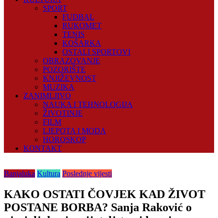
SPORT
FUDBAL
RUKOMET
TENIS
KOŠARKA
OSTALI SPORTOVI
OBRAZOVANJE
POZORIŠTE
KNJIŽEVNOST
MUZIKA
ZANIMLJIVO
NAUKA I TEHNOLOGIJA
ŽIVOTINJE
FILM
LJEPOTA I MODA
HOROSKOP
KONTAKT
Banjaluka
Kultura
Poslednje vijesti
KAKO OSTATI ČOVJEK KAD ŽIVOT
POSTANE BORBA? Sanja Raković o