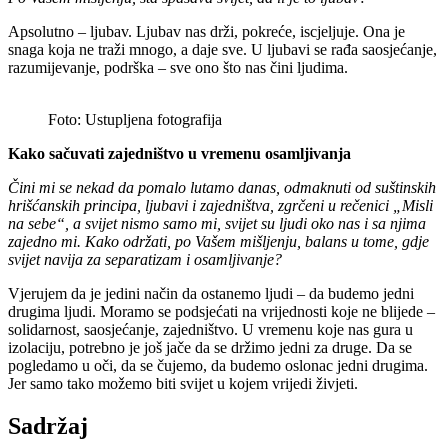
Apsolutno – ljubav. Ljubav nas drži, pokreće, iscjeljuje. Ona je
snaga koja ne traži mnogo, a daje sve. U ljubavi se rađa saosjećanje,
razumijevanje, podrška – sve ono što nas čini ljudima.
Foto: Ustupljena fotografija
Kako sačuvati zajedništvo u vremenu osamljivanja
Čini mi se nekad da pomalo lutamo danas, odmaknuti od suštinskih
hrišćanskih principa, ljubavi i zajedništva, zgrčeni u rečenici „Misli
na sebe“, a svijet nismo samo mi, svijet su ljudi oko nas i sa njima
zajedno mi. Kako održati, po Vašem mišljenju, balans u tome, gdje
svijet navija za separatizam i osamljivanje?
Vjerujem da je jedini način da ostanemo ljudi – da budemo jedni
drugima ljudi. Moramo se podsjećati na vrijednosti koje ne blijede –
solidarnost, saosjećanje, zajedništvo. U vremenu koje nas gura u
izolaciju, potrebno je još jače da se držimo jedni za druge. Da se
pogledamo u oči, da se čujemo, da budemo oslonac jedni drugima.
Jer samo tako možemo biti svijet u kojem vrijedi živjeti.
Sadržaj