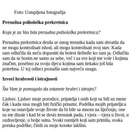
Foto: Ustupljena fotografija
Presudna psihološka prekretnica
Koja je za Vas bila presudna psihološka prekretnica?
Presudna prekretnica desila se onog trenutka kada sam shvatila da
ne mogu kontrolisati ishod, ali mogu kontrolisati svoj stav. Kada
sam odlučila da neću dopustiti da bolest definiše ko sam ja. Odlučila
sam da se borim ne samo za sebe, već i za sve koji me vole i kojima
značim, posebno za svoju djecu kojima sam itekako još bila
potrebna. U toj odluci pronašla sam najveću snagu.
Izvori hrabrosti i istrajnosti
Šta Vam je pomagalo da ostanete hrabri i istrajni?
Ljubav. Ljubav moje porodice, prijatelja i onih koji su bili uz mene
čak i kada nisu mogli biti fizički prisutni. Podrška mojih prijateljica
koje su ostavljale svoje živote da bi bile sa mnom na liječenju, one
su me dizale i kad bi se desio trenutak pada, i vjera – vjera u život, u
ozdravljenje, u bolje sutra. Svaki osmijeh koji sam primila, svaka
poruka podrške, činili su moje korake lakšim.