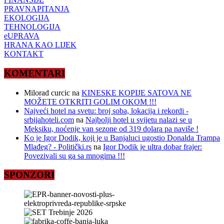
PRAVNAPITANJA
EKOLOGIJA
TEHNOLOGIJA
eUPRAVA
HRANA KAO LIJEK
KONTAKT
KOMENTARI
Milorad curcic
na
KINESKE KOPIJE SATOVA NE
MOŽETE OTKRITI GOLIM OKOM !!!
Najveći hotel na svetu: broj soba, lokacija i rekordi -
srbijahoteli.com
na
Najbolji hotel u svijetu nalazi se u
Meksiku, noćenje van sezone od 319 dolara pa naviše !
Ko je Igor Dodik, koji je u Banjaluci ugostio Donalda Trampa
Mlađeg? - Politički.rs
na
Igor Dodik je ultra dobar frajer:
Povezivali su ga sa mnogima !!!
SPONZORI