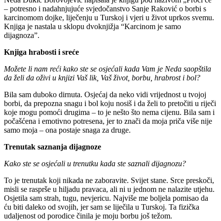
– potresno i nadahnjujuće svjedočanstvo Sanje Raković o borbi s
karcinomom dojke, liječenju u Turskoj i vjeri u život uprkos svemu.
Knjiga je nastala u sklopu dvoknjižja “Karcinom je samo
dijagnoza”.
Knjiga hrabosti i sreće
Možete li nam reći kako ste se osjećali kada Vam je Neda saopštila
da želi da oživi u knjizi Vaš lik, Vaš život, borbu, hrabrost i bol?
Bila sam duboko dirnuta. Osjećaj da neko vidi vrijednost u tvojoj
borbi, da prepozna snagu i bol koju nosiš i da želi to pretočiti u riječi
koje mogu pomoći drugima – to je nešto što nema cijenu. Bila sam i
počašćena i emotivno potresena, jer to znači da moja priča više nije
samo moja – ona postaje snaga za druge.
Trenutak saznanja dijagnoze
Kako ste se osjećali u trenutku kada ste saznali dijagnozu?
To je trenutak koji nikada ne zaboravite. Svijet stane. Srce preskoči,
misli se rasprše u hiljadu pravaca, ali ni u jednom ne nalazite utjehu.
Osjetila sam strah, tugu, nevjericu. Najviše me boljela pomisao da
ću biti daleko od svojih, jer sam se liječila u Turskoj. Ta fizička
udaljenost od porodice činila je moju borbu još težom.