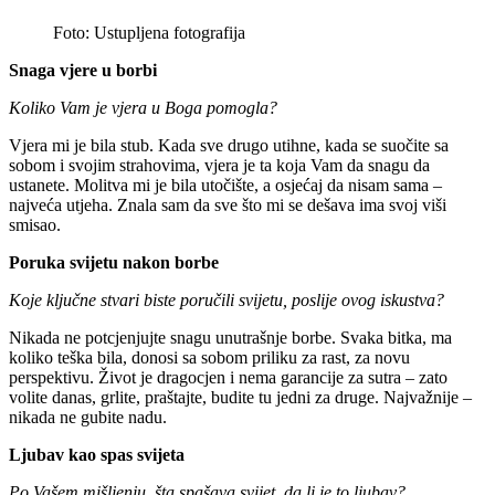
Foto: Ustupljena fotografija
Snaga vjere u borbi
Koliko Vam je vjera u Boga pomogla?
Vjera mi je bila stub. Kada sve drugo utihne, kada se suočite sa
sobom i svojim strahovima, vjera je ta koja Vam da snagu da
ustanete. Molitva mi je bila utočište, a osjećaj da nisam sama –
najveća utjeha. Znala sam da sve što mi se dešava ima svoj viši
smisao.
Poruka svijetu nakon borbe
Koje ključne stvari biste poručili svijetu, poslije ovog iskustva?
Nikada ne potcjenjujte snagu unutrašnje borbe. Svaka bitka, ma
koliko teška bila, donosi sa sobom priliku za rast, za novu
perspektivu. Život je dragocjen i nema garancije za sutra – zato
volite danas, grlite, praštajte, budite tu jedni za druge. Najvažnije –
nikada ne gubite nadu.
Ljubav kao spas svijeta
Po Vašem mišljenju, šta spašava svijet, da li je to ljubav?