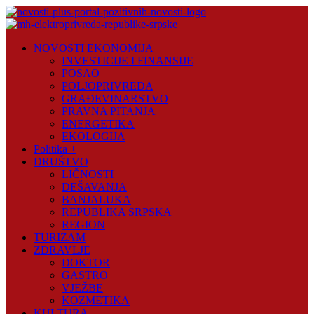
Skip
to
content
Novosti
NOVOSTI EKONOMIJA
Plus
INVESTICIJE I FINANSIJE
POSAO
Portal
POLJOPRIVREDA
pozitivnih
GRAĐEVINARSTVO
vijesti
PRAVNA PITANJA
ENERGETIKA
EKOLOGIJA
Politika +
DRUŠTVO
LIČNOSTI
DEŠAVANJA
BANJALUKA
REPUBLIKA SRPSKA
REGION
TURIZAM
ZDRAVLJE
DOKTOR
GASTRO
VJEŽBE
KOZMETIKA
KULTURA