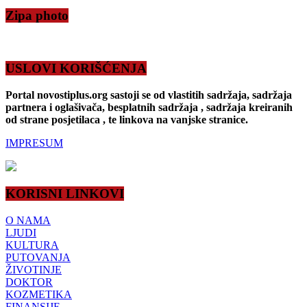
Zipa photo
USLOVI KORIŠĆENJA
Portal novostiplus.org sastoji se od vlastitih sadržaja, sadržaja
partnera i oglašivača, besplatnih sadržaja , sadržaja kreiranih
od strane posjetilaca , te linkova na vanjske stranice.
IMPRESUM
KORISNI LINKOVI
O NAMA
LJUDI
KULTURA
PUTOVANJA
ŽIVOTINJE
DOKTOR
KOZMETIKA
FINANSIJE