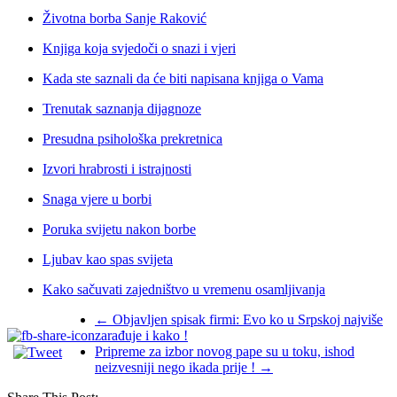
Životna borba Sanje Raković
Knjiga koja svjedoči o snazi i vjeri
Kada ste saznali da će biti napisana knjiga o Vama
Trenutak saznanja dijagnoze
Presudna psihološka prekretnica
Izvori hrabrosti i istrajnosti
Snaga vjere u borbi
Poruka svijetu nakon borbe
Ljubav kao spas svijeta
Kako sačuvati zajedništvo u vremenu osamljivanja
←
Objavljen spisak firmi: Evo ko u Srpskoj najviše
zarađuje i kako !
Pripreme za izbor novog pape su u toku, ishod
neizvesniji nego ikada prije !
→