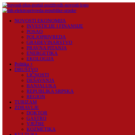
Skip
to
content
Novosti
NOVOSTI EKONOMIJA
Plus
INVESTICIJE I FINANSIJE
POSAO
Portal
POLJOPRIVREDA
pozitivnih
GRAĐEVINARSTVO
vijesti
PRAVNA PITANJA
ENERGETIKA
EKOLOGIJA
Politika +
DRUŠTVO
LIČNOSTI
DEŠAVANJA
BANJALUKA
REPUBLIKA SRPSKA
REGION
TURIZAM
ZDRAVLJE
DOKTOR
GASTRO
VJEŽBE
KOZMETIKA
KULTURA