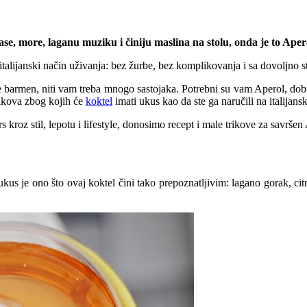
ase, more, laganu muziku i činiju maslina na stolu, onda je to Aper
alijanski način uživanja: bez žurbe, bez komplikovanja i sa dovoljno s
te barmen, niti vam treba mnogo sastojaka. Potrebni su vam Aperol, do
trikova zbog kojih će
koktel
imati ukus kao da ste ga naručili na italijansk
 kroz stil, lepotu i lifestyle, donosimo recept i male trikove za savršen
 ukus je ono što ovaj koktel čini tako prepoznatljivim: lagano gorak, c