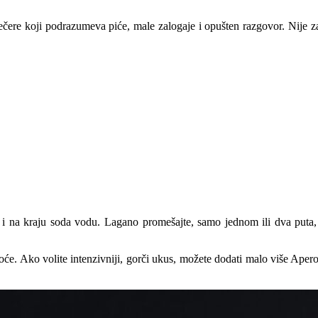
ečere koji podrazumeva piće, male zalogaje i opušten razgovor. Nije z
l i na kraju soda vodu. Lagano promešajte, samo jednom ili dva puta
oće. Ako volite intenzivniji, gorči ukus, možete dodati malo više Apero