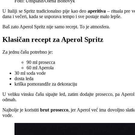
Foto: Unsplash/Olena Bohovyk
U Italiji se Spritz tradicionalno pije kao deo
aperitiva
– rituala pre v
dana i večeri, kada se usporava tempo i sve postaje malo lepše.
Baš zato Aperol Spritz nije samo recept. To je atmosfera.
Klasičan recept za Aperol Spritz
Za jednu čašu potrebno je:
90 ml prosecca
60 ml Aperola
30 ml soda vode
dosta leda
kriška pomorandže za dekoraciju
U veliku vinsku čašu sipajte led, zatim dodajte prosecco, pa Apero
odmah.
Najbolje je koristiti
brut prosecco
, jer Aperol već ima dovoljno slatk
vode.