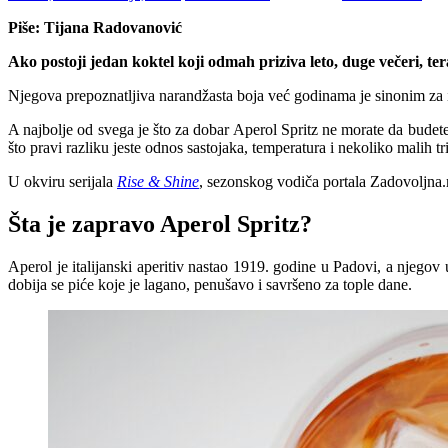
Piše: Tijana Radovanović
Ako postoji jedan koktel koji odmah priziva leto, duge večeri, ter
Njegova prepoznatljiva narandžasta boja već godinama je sinonim za it
A najbolje od svega je što za dobar Aperol Spritz ne morate da bude
što pravi razliku jeste odnos sastojaka, temperatura i nekoliko malih 
U okviru serijala
Rise & Shine
, sezonskog vodiča portala Zadovoljna.rs
Šta je zapravo Aperol Spritz?
Aperol je italijanski aperitiv nastao 1919. godine u Padovi, a njegov
dobija se piće koje je lagano, penušavo i savršeno za tople dane.