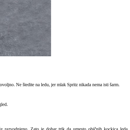
oljno. Ne štedite na ledu, jer mlak Spritz nikada nema isti šarm.
gled.
iće razvodnjeno. Zato je dobar trik da umesto običnih kockica leda