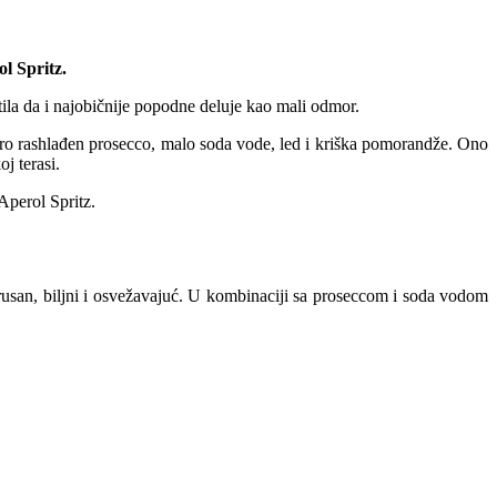
ol Spritz.
tila da i najobičnije popodne deluje kao mali odmor.
bro rashlađen prosecco, malo soda vode, led i kriška pomorandže. Ono
oj terasi.
 Aperol Spritz.
itrusan, biljni i osvežavajuć. U kombinaciji sa proseccom i soda vodom