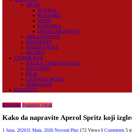
SPORT
FUDBAL
RUKOMET
TENIS
KOŠARKA
OSTALI SPORTOVI
OBRAZOVANJE
POZORIŠTE
KNJIŽEVNOST
MUZIKA
ZANIMLJIVO
NAUKA I TEHNOLOGIJA
ŽIVOTINJE
FILM
LJEPOTA I MODA
HOROSKOP
KONTAKT
Kreativno
Poslednje vijesti
Kako da napravite Aperol Spritz koji izgle
1 Juna, 2026
31 Maja, 2026
Novosti Plus
172 Views
0 Comments
5 m