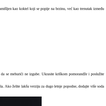
amišljen kao koktel koji se popije na brzinu, već kao trenutak između
, da se mehurići ne izgube. Ukrasite kriškom pomorandže i poslužite
la. Ako želite lakšu verziju za dugo letnje popodne, dodajte više soda