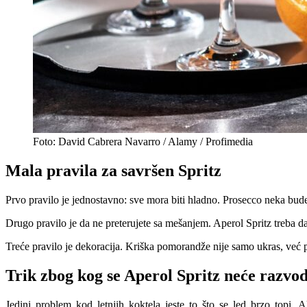
Foto: David Cabrera Navarro / Alamy / Profimedia
Mala pravila za savršen Spritz
Prvo pravilo je jednostavno: sve mora biti hladno. Prosecco neka bude
Drugo pravilo je da ne preterujete sa mešanjem. Aperol Spritz treba d
Treće pravilo je dekoracija. Kriška pomorandže nije samo ukras, već po
Trik zbog kog se Aperol Spritz neće razvod
Jedini problem kod letnjih koktela jeste to što se led brzo topi.