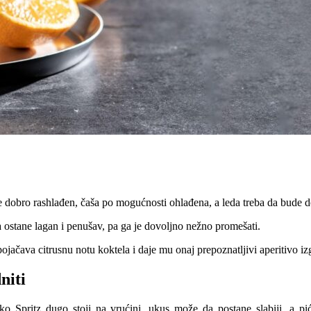
 dobro rashlađen, čaša po mogućnosti ohlađena, a leda treba da bude dov
a ostane lagan i penušav, pa ga je dovoljno nežno promešati.
jačava citrusnu notu koktela i daje mu onaj prepoznatljivi aperitivo iz
niti
 Ako Spritz dugo stoji na vrućini, ukus može da postane slabiji, a p