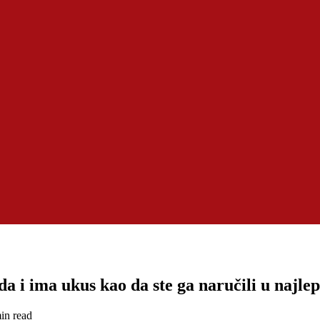
da i ima ukus kao da ste ga naručili u najl
in read