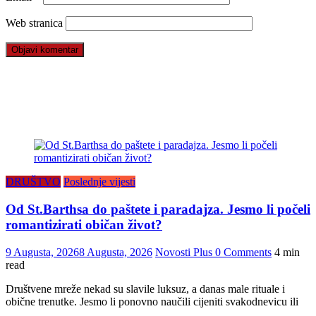
Web stranica
DRUŠTVO
Poslednje vijesti
Od St.Barthsa do paštete i paradajza. Jesmo li počeli
romantizirati običan život?
9 Augusta, 2026
8 Augusta, 2026
Novosti Plus
0 Comments
4 min
read
Društvene mreže nekad su slavile luksuz, a danas male rituale i
obične trenutke. Jesmo li ponovno naučili cijeniti svakodnevicu ili