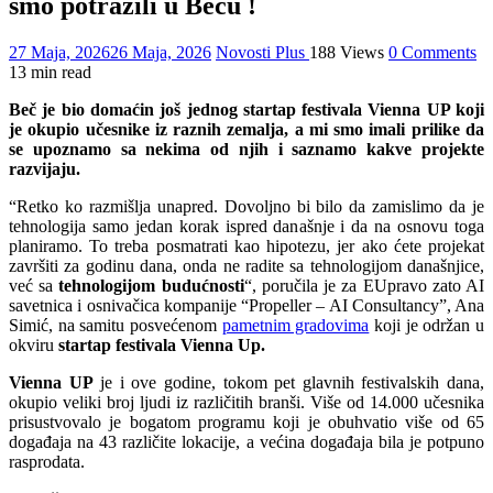
smo potražili u Beču !
27 Maja, 2026
26 Maja, 2026
Novosti Plus
188 Views
0 Comments
13 min read
Beč je bio domaćin još jednog startap festivala Vienna UP koji
je okupio učesnike iz raznih zemalja, a mi smo imali prilike da
se upoznamo sa nekima od njih i saznamo kakve projekte
razvijaju.
“Retko ko razmišlja unapred. Dovoljno bi bilo da zamislimo da je
tehnologija samo jedan korak ispred današnje i da na osnovu toga
planiramo. To treba posmatrati kao hipotezu, jer ako ćete projekat
završiti za godinu dana, onda ne radite sa tehnologijom današnjice,
već sa
tehnologijom budućnosti
“, poručila je za EUpravo zato AI
savetnica i osnivačica kompanije “Propeller – AI Consultancy”, Ana
Simić, na samitu posvećenom
pametnim gradovima
koji je održan u
okviru
startap festivala Vienna Up.
Vienna UP
je i ove godine, tokom pet glavnih festivalskih dana,
okupio veliki broj ljudi iz različitih branši. Više od 14.000 učesnika
prisustvovalo je bogatom programu koji je obuhvatio više od 65
događaja na 43 različite lokacije, a većina događaja bila je potpuno
rasprodata.