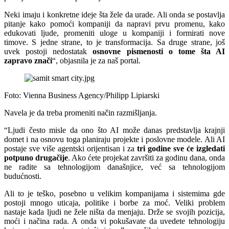
Neki imaju i konkretne ideje šta žele da urade. Ali onda se postavlja
pitanje kako pomoći kompaniji da napravi prvu promenu, kako
edukovati ljude, promeniti uloge u kompaniji i formirati nove
timove. S jedne strane, to je transformacija. Sa druge strane, još
uvek postoji nedostatak
osnovne pismenosti o tome šta AI
zapravo znači
“, objasnila je za naš portal.
Foto: Vienna Business Agency/Philipp Lipiarski
Navela je da treba promeniti način razmišljanja.
“Ljudi često misle da ono što AI može danas predstavlja krajnji
domet i na osnovu toga planiraju projekte i poslovne modele. Ali AI
postaje sve više agentski orijentisan i za
tri godine sve će izgledati
potpuno drugačije
. Ako ćete projekat završiti za godinu dana, onda
ne radite sa tehnologijom današnjice, već sa tehnologijom
budućnosti.
Ali to je teško, posebno u velikim kompanijama i sistemima gde
postoji mnogo uticaja, politike i borbe za moć. Veliki problem
nastaje kada ljudi ne žele ništa da menjaju. Drže se svojih pozicija,
moći i načina rada. A onda vi pokušavate da uvedete tehnologiju