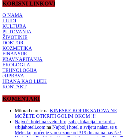
KORISNI LINKOVI
O NAMA
LJUDI
KULTURA
PUTOVANJA
ŽIVOTINJE
DOKTOR
KOZMETIKA
FINANSIJE
PRAVNAPITANJA
EKOLOGIJA
TEHNOLOGIJA
eUPRAVA
HRANA KAO LIJEK
KONTAKT
KOMENTARI
Milorad curcic
na
KINESKE KOPIJE SATOVA NE
MOŽETE OTKRITI GOLIM OKOM !!!
Najveći hotel na svetu: broj soba, lokacija i rekordi -
srbijahoteli.com
na
Najbolji hotel u svijetu nalazi se u
Meksiku, noćenje van sezone od 319 dolara pa naviše !