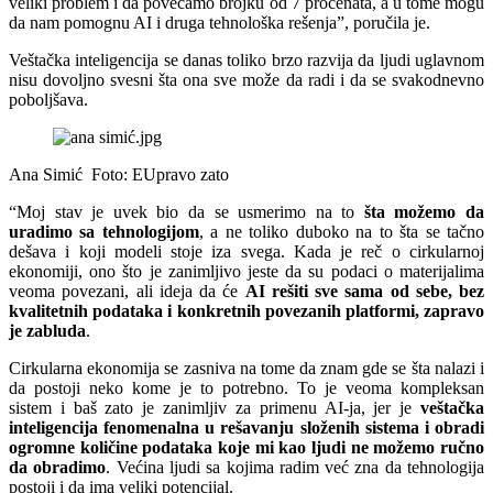
veliki problem i da povećamo brojku od 7 procenata, a u tome mogu
da nam pomognu AI i druga tehnološka rešenja”, poručila je.
Veštačka inteligencija se danas toliko brzo razvija da ljudi uglavnom
nisu dovoljno svesni šta ona sve može da radi i da se svakodnevno
poboljšava.
Ana Simić
Foto: EUpravo zato
“Moj stav je uvek bio da se usmerimo na to
šta možemo da
uradimo sa tehnologijom
, a ne toliko duboko na to šta se tačno
dešava i koji modeli stoje iza svega. Kada je reč o cirkularnoj
ekonomiji, ono što je zanimljivo jeste da su podaci o materijalima
veoma povezani, ali ideja da će
AI rešiti sve sama od sebe, bez
kvalitetnih podataka i konkretnih povezanih platformi, zapravo
je zabluda
.
Cirkularna ekonomija se zasniva na tome da znam gde se šta nalazi i
da postoji neko kome je to potrebno. To je veoma kompleksan
sistem i baš zato je zanimljiv za primenu AI-ja, jer je
veštačka
inteligencija fenomenalna u rešavanju složenih sistema i obradi
ogromne količine podataka koje mi kao ljudi ne možemo ručno
da obradimo
. Većina ljudi sa kojima radim već zna da tehnologija
postoji i da ima veliki potencijal.