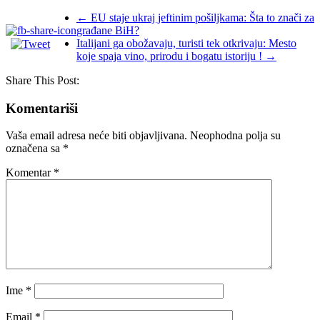
←
EU staje ukraj jeftinim pošiljkama: Šta to znači za
građane BiH?
Italijani ga obožavaju, turisti tek otkrivaju: Mesto
koje spaja vino, prirodu i bogatu istoriju !
→
Share This Post:
Komentariši
Vaša email adresa neće biti objavljivana.
Neophodna polja su
označena sa
*
Komentar
*
Ime
*
Email
*