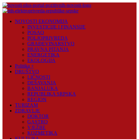
Skip
to
content
Novosti
NOVOSTI EKONOMIJA
Plus
INVESTICIJE I FINANSIJE
POSAO
Portal
POLJOPRIVREDA
pozitivnih
GRAĐEVINARSTVO
vijesti
PRAVNA PITANJA
ENERGETIKA
EKOLOGIJA
Politika +
DRUŠTVO
LIČNOSTI
DEŠAVANJA
BANJALUKA
REPUBLIKA SRPSKA
REGION
TURIZAM
ZDRAVLJE
DOKTOR
GASTRO
VJEŽBE
KOZMETIKA
KULTURA