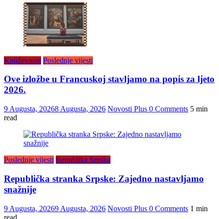
Književnost
Poslednje vijesti
Ove izložbe u Francuskoj stavljamo na popis za ljeto
2026.
9 Augusta, 2026
8 Augusta, 2026
Novosti Plus
0 Comments
5 min
read
Poslednje vijesti
Republika Srpska
Republička stranka Srpske: Zajedno nastavljamo
snažnije
9 Augusta, 2026
9 Augusta, 2026
Novosti Plus
0 Comments
1 min
read