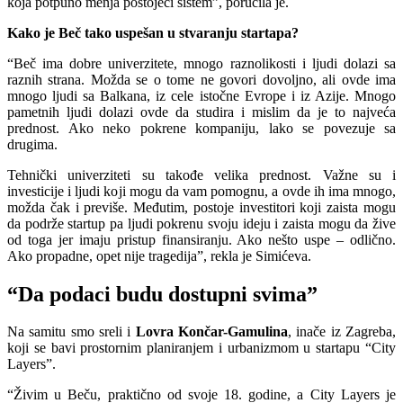
koja potpuno menja postojeći sistem”, poručila je.
Kako je Beč tako uspešan u stvaranju startapa?
“Beč ima dobre univerzitete, mnogo raznolikosti i ljudi dolazi sa
raznih strana. Možda se o tome ne govori dovoljno, ali ovde ima
mnogo ljudi sa Balkana, iz cele istočne Evrope i iz Azije. Mnogo
pametnih ljudi dolazi ovde da studira i mislim da je to najveća
prednost. Ako neko pokrene kompaniju, lako se povezuje sa
drugima.
Tehnički univerziteti su takođe velika prednost. Važne su i
investicije i ljudi koji mogu da vam pomognu, a ovde ih ima mnogo,
možda čak i previše. Međutim, postoje investitori koji zaista mogu
da podrže startup pa ljudi pokrenu svoju ideju i zaista mogu da žive
od toga jer imaju pristup finansiranju. Ako nešto uspe – odlično.
Ako propadne, opet nije tragedija”, rekla je Simićeva.
“Da podaci budu dostupni svima”
Na samitu smo sreli i
Lovra Končar-Gamulina
, inače iz Zagreba,
koji se bavi prostornim planiranjem i urbanizmom u startapu “City
Layers”.
“Živim u Beču, praktično od svoje 18. godine, a City Layers je