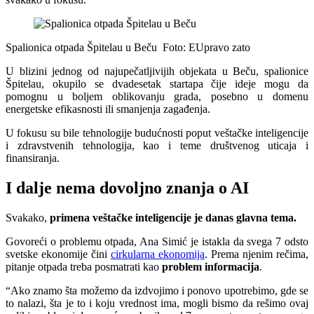
Spalionica otpada Špitelau u Beču
Foto: EUpravo zato
U blizini jednog od najupečatljivijih objekata u Beču, spalionice
Špitelau, okupilo se dvadesetak startapa čije ideje mogu da
pomognu u boljem oblikovanju grada, posebno u domenu
energetske efikasnosti ili smanjenja zagađenja.
U fokusu su bile tehnologije budućnosti poput veštačke inteligencije
i zdravstvenih tehnologija, kao i teme društvenog uticaja i
finansiranja.
I dalje nema dovoljno znanja o AI
Svakako,
primena veštačke inteligencije je danas glavna tema.
Govoreći o problemu otpada, Ana Simić je istakla da svega 7 odsto
svetske ekonomije čini
cirkularna ekonomija
. Prema njenim rečima,
pitanje otpada treba posmatrati kao
problem informacija
.
“Ako znamo šta možemo da izdvojimo i ponovo upotrebimo, gde se
to nalazi, šta je to i koju vrednost ima, mogli bismo da rešimo ovaj