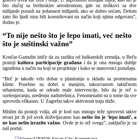
bio slučaj sa berlinskim aerodromom, gde su troškovi sa dve
milijarde porasli na jedanaest milijardi, ako se dobro sećam. Delom
zato što ljudi nisu bili konsultovani na način koji njima odgovara”,
dodao je.
“To nije nešto što je lepo imati, već nešto
što je suštinski važno”
Končar-Gamulin ističe da za razliku od balkanskih zemalja, u Beču
postoji
kultura participacije građana
i da je ona mnogo dublje
ugrađena u način na koji se projektuje i kako se stanovnici ponašaju.
“Beč je takođe vrlo dobar u planiranju u skladu sa promenama
klime. Posebno su dobri u manjem, takozvanom taktičnom
urbanizmu, kada se odrade male intervencije, bilo da je reč o
ozelenjavanju, uređenju nadstrešnica. Fenomenalni su u tome da sve
sprovedu efikasno. U Zagrebu takve aktivnosti traju duže.
Mislim da postoji volja, ali je kod nas mnogo teže sprovesti takve
stvari jer ih još uvek doživljavamo kao
nešto što je ‘lepo imati’, a
ne kao nešto izrazito važno
. Ovde je to srž svega”, zaključio je za
naš portal.