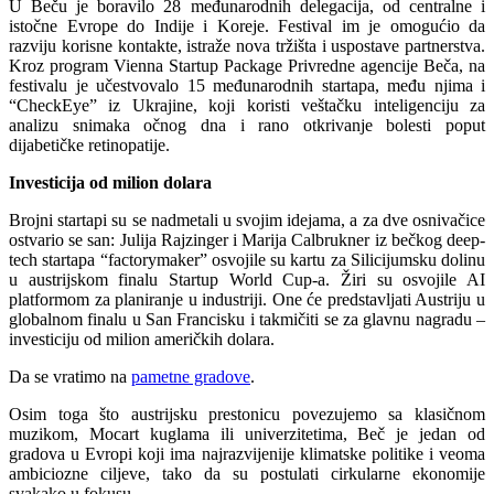
U Beču je boravilo 28 međunarodnih delegacija, od centralne i
istočne Evrope do Indije i Koreje. Festival im je omogućio da
razviju korisne kontakte, istraže nova tržišta i uspostave partnerstva.
Kroz program Vienna Startup Package Privredne agencije Beča, na
festivalu je učestvovalo 15 međunarodnih startapa, među njima i
“CheckEye” iz Ukrajine, koji koristi veštačku inteligenciju za
analizu snimaka očnog dna i rano otkrivanje bolesti poput
dijabetičke retinopatije.
Investicija od milion dolara
Brojni startapi su se nadmetali u svojim idejama, a za dve osnivačice
ostvario se san: Julija Rajzinger i Marija Calbrukner iz bečkog deep-
tech startapa “factorymaker” osvojile su kartu za Silicijumsku dolinu
u austrijskom finalu Startup World Cup-a. Žiri su osvojile AI
platformom za planiranje u industriji. One će predstavljati Austriju u
globalnom finalu u San Francisku i takmičiti se za glavnu nagradu –
investiciju od milion američkih dolara.
Da se vratimo na
pametne gradove
.
Osim toga što austrijsku prestonicu povezujemo sa klasičnom
muzikom, Mocart kuglama ili univerzitetima, Beč je jedan od
gradova u Evropi koji ima najrazvijenije klimatske politike i veoma
ambiciozne ciljeve, tako da su postulati cirkularne ekonomije
svakako u fokusu.