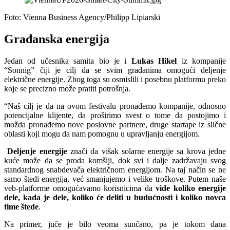
Foto: Vienna Business Agency/Philipp Lipiarski
Građanska energija
Jedan od učesnika samita bio je i
Lukas Hikel
iz kompanije
“Sonnig” čiji je cilj da se svim građanima omogući deljenje
električne energije. Zbog toga su osmislili i posebnu platformu preko
koje se precizno može pratiti potrošnja.
“Naš cilj je da na ovom festivalu pronađemo kompanije, odnosno
potencijalne klijente, da proširimo svest o tome da postojimo i
možda pronađemo nove poslovne partnere, druge startape iz slične
oblasti koji mogu da nam pomognu u upravljanju energijom.
Deljenje energije
znači da višak solarne energije sa krova jedne
kuće može da se proda komšiji, dok svi i dalje zadržavaju svog
standardnog snabdevača električnom energijom. Na taj način se ne
samo štedi energija, već smanjujemo i velike troškove. Putem naše
veb-platforme omogućavamo korisnicima da
vide koliko energije
dele, kada je dele, koliko će deliti u budućnosti i koliko novca
time štede
.
Na primer, juče je bilo veoma sunčano, pa je tokom dana