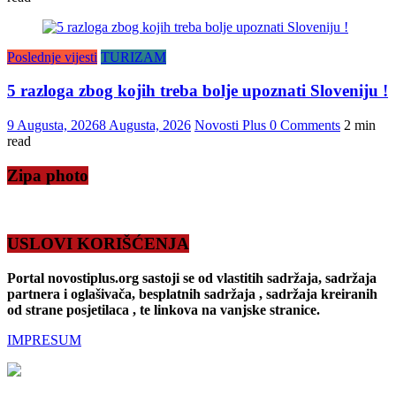
Poslednje vijesti
TURIZAM
5 razloga zbog kojih treba bolje upoznati Sloveniju !
9 Augusta, 2026
8 Augusta, 2026
Novosti Plus
0 Comments
2 min
read
Zipa photo
USLOVI KORIŠĆENJA
Portal novostiplus.org sastoji se od vlastitih sadržaja, sadržaja
partnera i oglašivača, besplatnih sadržaja , sadržaja kreiranih
od strane posjetilaca , te linkova na vanjske stranice.
IMPRESUM