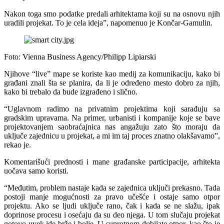
Nakon toga smo podatke predali arhitektama koji su na osnovu njih
uradili projekat. To je cela ideja”, napomenuo je Končar-Gamulin.
Foto: Vienna Business Agency/Philipp Lipiarski
Njihove “live” mape se koriste kao medij za komunikaciju, kako bi
građani znali šta se planira, da li je određeno mesto dobro za njih,
kako bi trebalo da bude izgrađeno i slično.
“Uglavnom radimo na privatnim projektima koji sarađuju sa
gradskim upravama. Na primer, urbanisti i kompanije koje se bave
projektovanjem saobraćajnica nas angažuju zato što moraju da
uključe zajednicu u projekat, a mi im taj proces znatno olakšavamo”,
rekao je.
Komentarišući prednosti i mane građanske participacije, arhitekta
uočava samo koristi.
“Međutim, problem nastaje kada se zajednica uključi prekasno. Tada
postoji manje mogućnosti za pravo učešće i ostaje samo otpor
projektu. Ako se ljudi uključe rano, čak i kada se ne slažu, ipak
doprinose procesu i osećaju da su deo njega. U tom slučaju projekat
gotovo uvek ide brže i bolje. U suprotnom dobijate otpor, kao što je