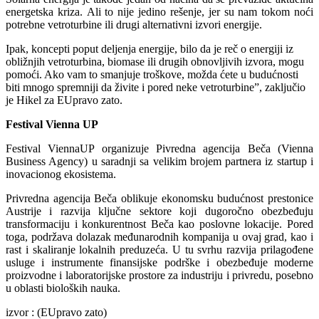
energetska kriza. Ali to nije jedino rešenje, jer su nam tokom noći
potrebne vetroturbine ili drugi alternativni izvori energije.
Ipak, koncepti poput deljenja energije, bilo da je reč o energiji iz
obližnjih vetroturbina, biomase ili drugih obnovljivih izvora, mogu
pomoći. Ako vam to smanjuje troškove, možda ćete u budućnosti
biti mnogo spremniji da živite i pored neke vetroturbine”, zaključio
je Hikel za EUpravo zato.
Festival Vienna UP
Festival ViennaUP organizuje Pivredna agencija Beča (Vienna
Business Agency) u saradnji sa velikim brojem partnera iz startup i
inovacionog ekosistema.
Privredna agencija Beča oblikuje ekonomsku budućnost prestonice
Austrije i razvija ključne sektore koji dugoročno obezbeđuju
transformaciju i konkurentnost Beča kao poslovne lokacije. Pored
toga, podržava dolazak međunarodnih kompanija u ovaj grad, kao i
rast i skaliranje lokalnih preduzeća. U tu svrhu razvija prilagođene
usluge i instrumente finansijske podrške i obezbeđuje moderne
proizvodne i laboratorijske prostore za industriju i privredu, posebno
u oblasti bioloških nauka.
izvor : (EUpravo zato)