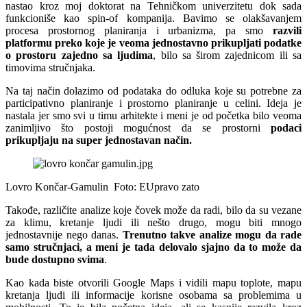
nastao kroz moj doktorat na Tehničkom univerzitetu dok sada
funkcioniše kao spin-of kompanija. Bavimo se olakšavanjem
procesa prostornog planiranja i urbanizma, pa smo
razvili
platformu preko koje je veoma jednostavno prikupljati podatke
o prostoru zajedno sa ljudima
, bilo sa širom zajednicom ili sa
timovima stručnjaka.
Na taj način dolazimo od podataka do odluka koje su potrebne za
participativno planiranje i prostorno planiranje u celini. Ideja je
nastala jer smo svi u timu arhitekte i meni je od početka bilo veoma
zanimljivo što postoji mogućnost da se prostorni
podaci
prikupljaju na super jednostavan način.
Lovro Končar-Gamulin
Foto: EUpravo zato
Takođe, različite analize koje čovek može da radi, bilo da su vezane
za klimu, kretanje ljudi ili nešto drugo, mogu biti mnogo
jednostavnije nego danas.
Trenutno takve analize mogu da rade
samo stručnjaci, a meni je tada delovalo sjajno da to može da
bude dostupno svima
.
Kao kada biste otvorili Google Maps i vidili mapu toplote, mapu
kretanja ljudi ili informacije korisne osobama sa problemima u