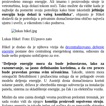
proizvedeno mnogo energije. Ali imamo i proizvodnju struje iz
vetroturbina, koja dolazi tokom noći. Tako možete da vidite kada je
najbolje da pomerite svoju potrošnju kako biste iskoristili
jeftiniju
energiju koja dolazi iz vašeg komšiluka
“, objasnio je Hikel
dodavši da je potrošnja u privatnim domaćinstavima obično najveća
ujutru i uveče, a vikendom i oko podneva.
Lukas Hikel
Foto: EUpravo zato
Hikel je dodao da je njihova vizija da
decentralizovano deljenje
energije
postane deo centralnog energetskog sistema, odnosno da
bude nešto potpuno uobičajeno za sve.
“
Deljenje energije mora da bude jednostavno, lako za
razumevanje, sa jasno definisanim koristima, a da ceo proces
bude pravedan prema svim učesnicima
. Takođe, sistem mora
omogućiti fleksibilnost i pružaocima usluga da se prilagode ovom
modelu deljenja energije. U Austriji dosta domaćinstava koristi
solarne panele, država je obezbedila mnogo subvencija za instalaciju
panela, sistema za skladištenje energije, pa čak i za električna vozila.
Mislim da smo zaista dostigli veoma pozitivan prelomni trenutak, jer
sada svako vidi da njegov
komšija proizvodi sopstvenu struju
.
Solarna energija je takođe jedan od načina da se prevaziđe aktuelna