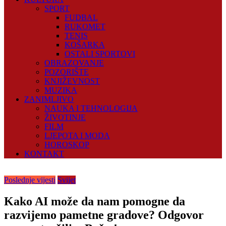
SPORT
FUDBAL
RUKOMET
TENIS
KOŠARKA
OSTALI SPORTOVI
OBRAZOVANJE
POZORIŠTE
KNJIŽEVNOST
MUZIKA
ZANIMLJIVO
NAUKA I TEHNOLOGIJA
ŽIVOTINJE
FILM
LJEPOTA I MODA
HOROSKOP
KONTAKT
Poslednje vijesti
Svijet
Kako AI može da nam pomogne da
razvijemo pametne gradove? Odgovor