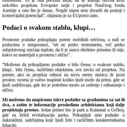
mobilnosti. To je bila početna ideja, ali se kasnije razvila kroz
nekoliko projekata Evropske unije i projekat Naučnog fonda
Austrije u ono što je danas. Negde usput smo shvatili da postoji i
komercijalni potencijal”, objasnio je za EUpravo zato.
Podaci o svakom stablu, klupi…
Prostorne podatke prikupljaju putem mobilnih telefona, a radi se
podacima o temperaturi, “ali ne preko termometra, već preko
subjektivnog osećaja toplote, da li je sunce direktno prisutno ili nije,
kakvi su materijali u prostoru i slično”.
“Možemo da prikupljamo podatke o bilo čemu: o svakom stablu,
klupi.. bilo čemu, različitim objektima, sve zavisi od projekta. Na
primer, ako se projekat odnosi na novu metro stanicu ili javni
prostor, veoma je važno mapirati koliko ljudi može da primi, gde se
ljudi zadržavaju, gde im je potrebno mesto za sedenje i odmaranje i
slično.
Mi možemo da mapiramo takve podatke sa građanima za sat ili
dva, a zatim te informacije prosledimo arhitektama koji dalje
projektuju prostor.
Jedan primer bio je park u Kalamati u Grčkoj,
gde su želeli revitalizaciju parka. Prikupljali smo podatke o
mikroklimi, sadržajima koje ljudi žele i različitim karakteristikama
lokacije.