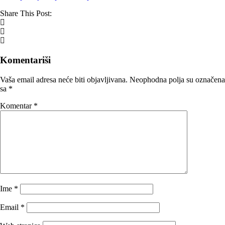
Share This Post:
Komentariši
Vaša email adresa neće biti objavljivana.
Neophodna polja su označena
sa
*
Komentar
*
Ime
*
Email
*