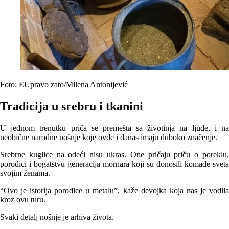
Foto: EUpravo zato/Milena Antonijević
Tradicija u srebru i tkanini
U jednom trenutku priča se premešta sa životinja na ljude, i na
neobične narodne nošnje koje ovde i danas imaju duboko značenje.
Srebrne kuglice na odeći nisu ukras. One pričaju priču o poreklu,
porodici i bogatstvu generacija mornara koji su donosili komade sveta
svojim ženama.
“Ovo je istorija porodice u metalu”, kaže devojka koja nas je vodila
kroz ovu turu.
Svaki detalj nošnje je arhiva života.