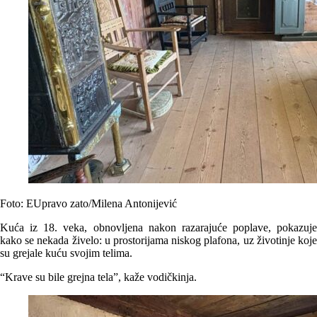
Foto: EUpravo zato/Milena Antonijević
Kuća iz 18. veka, obnovljena nakon razarajuće poplave, pokazuje
kako se nekada živelo: u prostorijama niskog plafona, uz životinje koje
su grejale kuću svojim telima.
“Krave su bile grejna tela”, kaže vodičkinja.