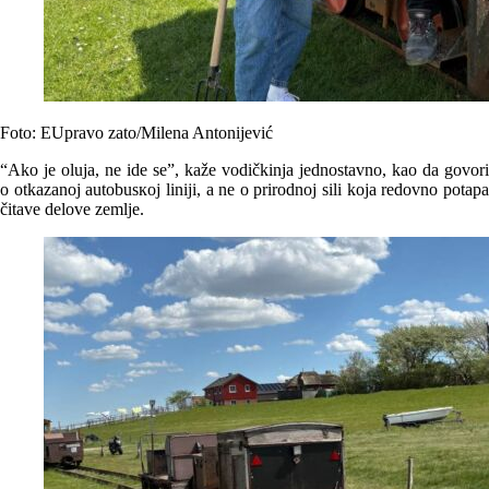
Foto: EUpravo zato/Milena Antonijević
“Ako je oluja, ne ide se”, kaže vodičkinja jednostavno, kao da govori
o otkazanoj autobusкoj liniji, a ne o prirodnoj sili koja redovno potapa
čitave delove zemlje.