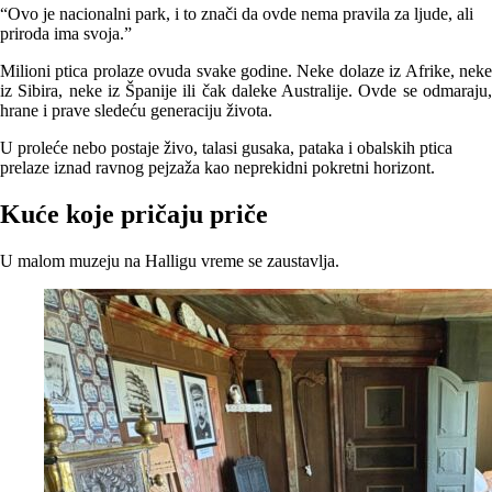
“Ovo je nacionalni park, i to znači da ovde nema pravila za ljude, ali
priroda ima svoja.”
Milioni ptica prolaze ovuda svake godine. Neke dolaze iz Afrike, neke
iz Sibira, neke iz Španije ili čak daleke Australije. Ovde se odmaraju,
hrane i prave sledeću generaciju života.
U proleće nebo postaje živo, talasi gusaka, pataka i obalskih ptica
prelaze iznad ravnog pejzaža kao neprekidni pokretni horizont.
Kuće koje pričaju priče
U malom muzeju na Halligu vreme se zaustavlja.