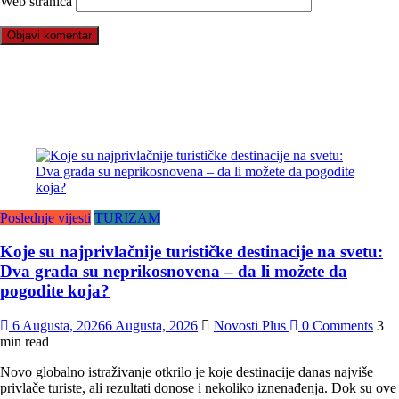
Web stranica
Poslednje vijesti
TURIZAM
Koje su najprivlačnije turističke destinacije na svetu:
Dva grada su neprikosnovena – da li možete da
pogodite koja?
6 Augusta, 2026
6 Augusta, 2026
Novosti Plus
0 Comments
3
min read
Novo globalno istraživanje otkrilo je koje destinacije danas najviše
privlače turiste, ali rezultati donose i nekoliko iznenađenja. Dok su ove