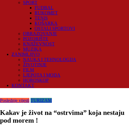
SPORT
FUDBAL
RUKOMET
TENIS
KOŠARKA
OSTALI SPORTOVI
OBRAZOVANJE
POZORIŠTE
KNJIŽEVNOST
MUZIKA
ZANIMLJIVO
NAUKA I TEHNOLOGIJA
ŽIVOTINJE
FILM
LJEPOTA I MODA
HOROSKOP
KONTAKT
Poslednje vijesti
TURIZAM
Kakav je život na “ostrvima” koja nestaju
pod morem !