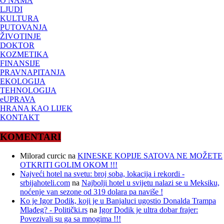
O NAMA
LJUDI
KULTURA
PUTOVANJA
ŽIVOTINJE
DOKTOR
KOZMETIKA
FINANSIJE
PRAVNAPITANJA
EKOLOGIJA
TEHNOLOGIJA
eUPRAVA
HRANA KAO LIJEK
KONTAKT
KOMENTARI
Milorad curcic
na
KINESKE KOPIJE SATOVA NE MOŽETE
OTKRITI GOLIM OKOM !!!
Najveći hotel na svetu: broj soba, lokacija i rekordi -
srbijahoteli.com
na
Najbolji hotel u svijetu nalazi se u Meksiku,
noćenje van sezone od 319 dolara pa naviše !
Ko je Igor Dodik, koji je u Banjaluci ugostio Donalda Trampa
Mlađeg? - Politički.rs
na
Igor Dodik je ultra dobar frajer:
Povezivali su ga sa mnogima !!!