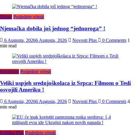
Biznis
Poslednje vijesti
Njemačka dobila još jednog “jednoroga” !
6 Augusta, 2026
6 Augusta, 2026
Novosti Plus
0 Comments
1
min read
Kreativno
Poslednje vijesti
Veliki uspjeh srednjoškolaca iz Srpca: Filmom o Tesli
osvojili Ameriku !
6 Augusta, 2026
6 Augusta, 2026
Novosti Plus
0 Comments
4
min read
Politika Plus
Poslednje vijesti