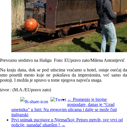
Prevozno sredstvo na Haligu
Foto: EUpravo zato/Milena Antonijević
Na kraju dana, dok se pod utiscima vraćamo u hotel, ostaje osećaj da
smo posetili mesto koje ne pokušava da impresionira, već samo da
postoji. I možda je upravo u tome njegova najveća snaga.
izvor : (M.A./EUpravo zato)
←
Promenio je brojne
gospodare, danas je “Grad
umetnika” u Istri: Na njegovim ulicama i dalje se može čuti
italijanski
Prvi snimak pucnjave u Njemačkoj: Petoro mrtvih, sve vrvi od
policije, napadač uhapšen !
→