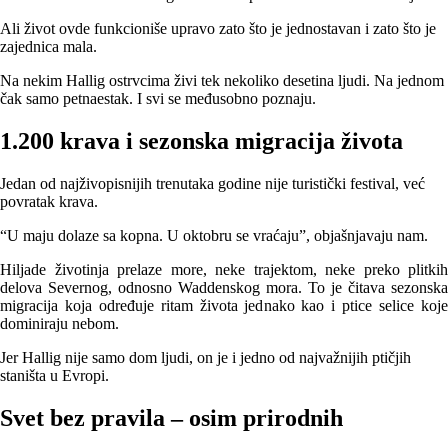
Ali život ovde funkcioniše upravo zato što je jednostavan i zato što je
zajednica mala.
Na nekim Hallig ostrvcima živi tek nekoliko desetina ljudi. Na jednom
čak samo petnaestak. I svi se međusobno poznaju.
1.200 krava i sezonska migracija života
Jedan od najživopisnijih trenutaka godine nije turistički festival, već
povratak krava.
“U maju dolaze sa kopna. U oktobru se vraćaju”, objašnjavaju nam.
Hiljade životinja prelaze more, neke trajektom, neke preko plitkih
delova Severnog, odnosno Waddenskog mora. To je čitava sezonska
migracija koja određuje ritam života jednako kao i ptice selice koje
dominiraju nebom.
Jer Hallig nije samo dom ljudi, on je i jedno od najvažnijih ptičjih
staništa u Evropi.
Svet bez pravila – osim prirodnih