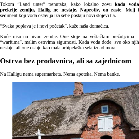
Tokom “Land unter” trenutaka, kako lokalno zovu
kada voda
prekrije zemlju, Hallig ne nestaje. Naprotiv, on raste
. Mulj 
sediment koji voda ostavlja iza sebe postaju novi slojevi tla.
“Svaka poplava je i novi početak”, kaže naša domaćica.
Kuće nisu na nivou zemlje. One stoje na veštačkim brežuljcima –
“warftima”, malim ostrvima sigurnosti. Kada voda dođe, sve oko njih
nestaje, ali one ostaju kao mala arhipelaška sela iznad mora.
Ostrva bez prodavnica, ali sa zajednicom
Na Halligu nema supermarketa. Nema apoteka. Nema banke.