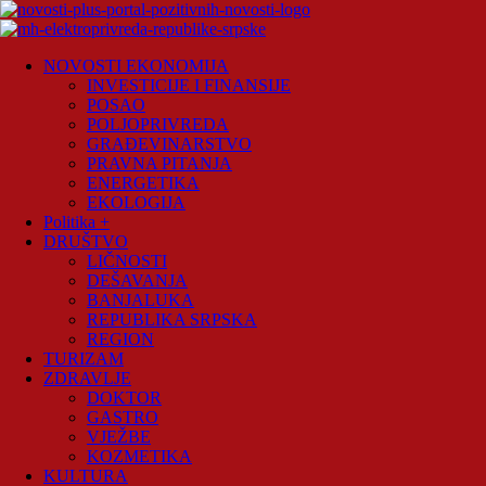
Skip
to
content
Novosti
NOVOSTI EKONOMIJA
Plus
INVESTICIJE I FINANSIJE
POSAO
Portal
POLJOPRIVREDA
pozitivnih
GRAĐEVINARSTVO
vijesti
PRAVNA PITANJA
ENERGETIKA
EKOLOGIJA
Politika +
DRUŠTVO
LIČNOSTI
DEŠAVANJA
BANJALUKA
REPUBLIKA SRPSKA
REGION
TURIZAM
ZDRAVLJE
DOKTOR
GASTRO
VJEŽBE
KOZMETIKA
KULTURA