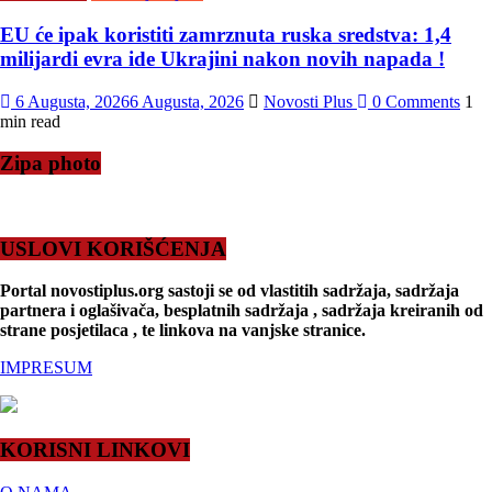
EU će ipak koristiti zamrznuta ruska sredstva: 1,4
milijardi evra ide Ukrajini nakon novih napada !
6 Augusta, 2026
6 Augusta, 2026
Novosti Plus
0 Comments
1
min read
Zipa photo
USLOVI KORIŠĆENJA
Portal novostiplus.org sastoji se od vlastitih sadržaja, sadržaja
partnera i oglašivača, besplatnih sadržaja , sadržaja kreiranih od
strane posjetilaca , te linkova na vanjske stranice.
IMPRESUM
KORISNI LINKOVI