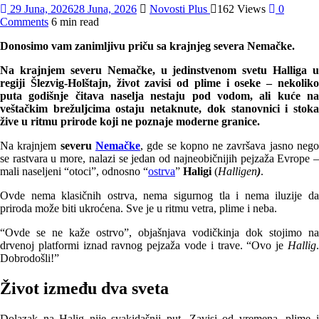
29 Juna, 2026
28 Juna, 2026
Novosti Plus
162 Views
0
Comments
6 min read
Donosimo vam zanimljivu priču sa krajnjeg severa Nemačke.
Na krajnjem severu Nemačke, u jedinstvenom svetu Halliga u
regiji Šlezvig-Holštajn, život zavisi od plime i oseke – nekoliko
puta godišnje čitava naselja nestaju pod vodom, ali kuće na
veštačkim brežuljcima ostaju netaknute, dok stanovnici i stoka
žive u ritmu prirode koji ne poznaje moderne granice.
Na krajnjem
severu
Nemačke
, gde se kopno ne završava jasno neg
se rastvara u more, nalazi se jedan od najneobičnijih pejzaža Evrope –
mali naseljeni “otoci”, odnosno “
ostrva
”
Haligi
(
Halligen
)
.
Ovde nema klasičnih ostrva, nema sigurnog tla i nema iluzije da
priroda može biti ukroćena. Sve je u ritmu vetra, plime i neba.
“Ovde se ne kaže ostrvo”, objašnjava vodičkinja dok stojimo na
drvenoj platformi iznad ravnog pejzaža vode i trave. “Ovo je
Hallig
.
Dobrodošli!”
Život između dva sveta
Dolazak na Halig nije svakidašnji put. Zavisi od vremena, plime i