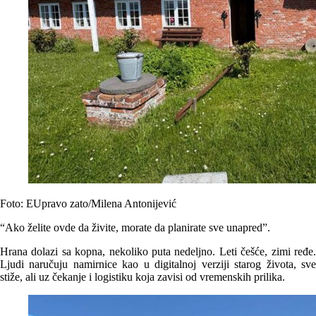
Foto: EUpravo zato/Milena Antonijević
“Ako želite ovde da živite, morate da planirate sve unapred”.
Hrana dolazi sa kopna, nekoliko puta nedeljno. Leti češće, zimi ređe.
Ljudi naručuju namirnice kao u digitalnoj verziji starog života, sve
stiže, ali uz čekanje i logistiku koja zavisi od vremenskih prilika.