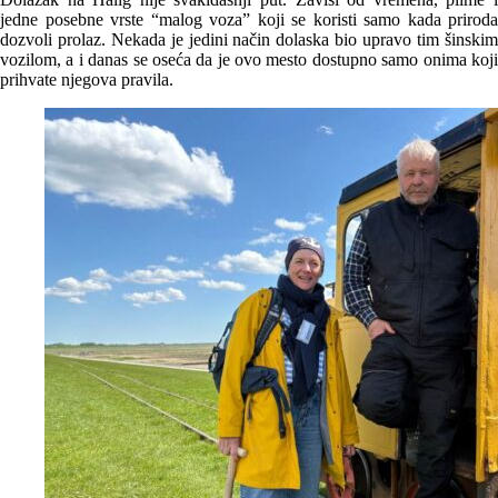
jedne posebne vrste “malog voza” koji se koristi samo kada priroda
dozvoli prolaz. Nekada je jedini način dolaska bio upravo tim šinskim
vozilom, a i danas se oseća da je ovo mesto dostupno samo onima koji
prihvate njegova pravila.