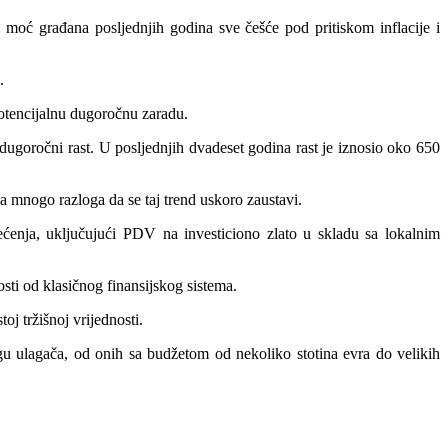
na moć građana posljednjih godina sve češće pod pritiskom inflacije i
.
 potencijalnu dugoročnu zaradu.
n dugoročni rast. U posljednjih dvadeset godina rast je iznosio oko 650
a mnogo razloga da se taj trend uskoro zaustavi.
ećenja, uključujući PDV na investiciono zlato u skladu sa lokalnim
nosti od klasičnog finansijskog sistema.
oj tržišnoj vrijednosti.
gu ulagača, od onih sa budžetom od nekoliko stotina evra do velikih