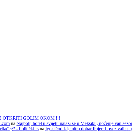
 OTKRITI GOLIM OKOM !!!
li.com
na
Najbolji hotel u svijetu nalazi se u Meksiku, noćenje van sezo
lađeg? - Politički.rs
na
Igor Dodik je ultra dobar frajer: Povezivali su