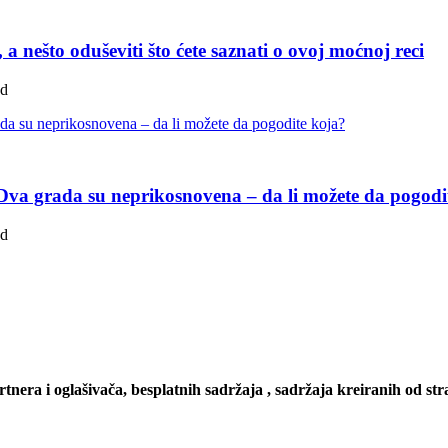
a nešto oduševiti što ćete saznati o ovoj moćnoj reci
ad
u: Dva grada su neprikosnovena – da li možete da pogodi
ad
artnera i oglašivača, besplatnih sadržaja , sadržaja kreiranih od stra