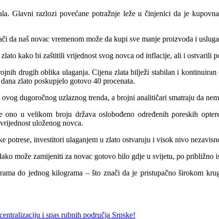
itala. Glavni razlozi povećane potražnje leže u činjenici da je kupov
 znači da naš novac vremenom može da kupi sve manje proizvoda i usluga
ato kako bi zaštitili vrijednost svog novca od inflacije, ali i ostvarili
rojnih drugih oblika ulaganja. Cijena zlata bilježi stabilan i kontinuira
u dana zlato poskupjelo gotovo 40 procenata.
zi ovog dugoročnog uzlaznog trenda, a brojni analitičari smatraju da nem
a je ono u velikom broju država oslobođeno određenih poreskih opter
 vrijednost uloženog novca.
ičke potrese, investitori ulaganjem u zlato ostvaruju i visok nivo nezavis
ako može zamijeniti za novac gotovo bilo gdje u svijetu, po približno ist
 grama do jednog kilograma – što znači da je pristupačno širokom kru
ntralizaciju i spas rubnih područja Srpske!