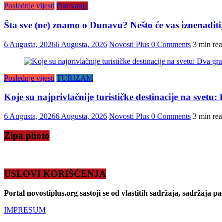
Poslednje vijesti
Putovanja
Šta sve (ne) znamo o Dunavu? Nešto će vas iznenaditi, 
6 Augusta, 2026
6 Augusta, 2026
Novosti Plus
0 Comments
3 min re
Poslednje vijesti
TURIZAM
Koje su najprivlačnije turističke destinacije na svet
6 Augusta, 2026
6 Augusta, 2026
Novosti Plus
0 Comments
3 min re
Zipa photo
USLOVI KORIŠĆENJA
Portal novostiplus.org sastoji se od vlastitih sadržaja, sadržaja p
IMPRESUM