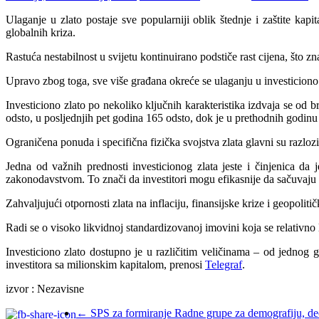
Ulaganje u zlato postaje sve popularniji oblik štednje i zaštite kap
globalnih kriza.
Rastuća nestabilnost u svijetu kontinuirano podstiče rast cijena, što
Upravo zbog toga, sve više građana okreće se ulaganju u investiciono zl
Investiciono zlato po nekoliko ključnih karakteristika izdvaja se od b
odsto, u posljednjih pet godina 165 odsto, dok je u prethodnih godin
Ograničena ponuda i specifična fizička svojstva zlata glavni su razlo
Jedna od važnih prednosti investicionog zlata jeste i činjenica d
zakonodavstvom. To znači da investitori mogu efikasnije da sačuvaju
Zahvaljujući otpornosti zlata na inflaciju, finansijske krize i geopolit
Radi se o visoko likvidnoj standardizovanoj imovini koja se relativno l
Investiciono zlato dostupno je u različitim veličinama – od jednog
investitora sa milionskim kapitalom, prenosi
Telegraf
.
izvor : Nezavisne
←
SPS za formiranje Radne grupe za demografiju, dece