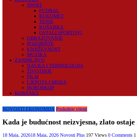
SPORT
FUDBAL
RUKOMET
TENIS
KOŠARKA
OSTALI SPORTOVI
OBRAZOVANJE
POZORIŠTE
KNJIŽEVNOST
MUZIKA
ZANIMLJIVO
NAUKA I TEHNOLOGIJA
ŽIVOTINJE
FILM
LJEPOTA I MODA
HOROSKOP
KONTAKT
NOVOSTI EKONOMIJA
Poslednje vijesti
Kada je budućnost neizvjesna, zlato ostaje 
18 Maja, 2026
18 Maja, 2026
Novosti Plus
197 Views
0 Comments
1