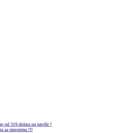
ne od 319 dolara pa naviše !
 ga sa mnogima !!!