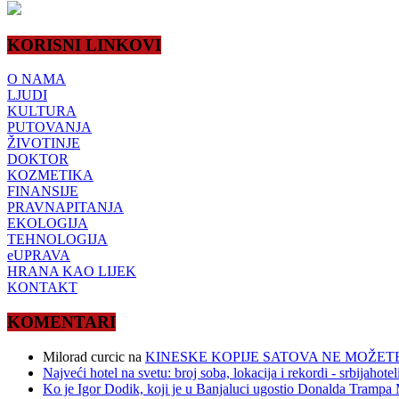
KORISNI LINKOVI
O NAMA
LJUDI
KULTURA
PUTOVANJA
ŽIVOTINJE
DOKTOR
KOZMETIKA
FINANSIJE
PRAVNAPITANJA
EKOLOGIJA
TEHNOLOGIJA
eUPRAVA
HRANA KAO LIJEK
KONTAKT
KOMENTARI
Milorad curcic
na
KINESKE KOPIJE SATOVA NE MOŽETE
Najveći hotel na svetu: broj soba, lokacija i rekordi - srbijahote
Ko je Igor Dodik, koji je u Banjaluci ugostio Donalda Trampa M