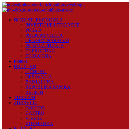
Skip
to
content
Novosti
NOVOSTI EKONOMIJA
Plus
INVESTICIJE I FINANSIJE
POSAO
Portal
POLJOPRIVREDA
pozitivnih
GRAĐEVINARSTVO
vijesti
PRAVNA PITANJA
ENERGETIKA
EKOLOGIJA
Politika +
DRUŠTVO
LIČNOSTI
DEŠAVANJA
BANJALUKA
REPUBLIKA SRPSKA
REGION
TURIZAM
ZDRAVLJE
DOKTOR
GASTRO
VJEŽBE
KOZMETIKA
KULTURA