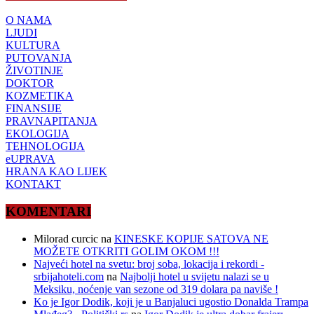
O NAMA
LJUDI
KULTURA
PUTOVANJA
ŽIVOTINJE
DOKTOR
KOZMETIKA
FINANSIJE
PRAVNAPITANJA
EKOLOGIJA
TEHNOLOGIJA
eUPRAVA
HRANA KAO LIJEK
KONTAKT
KOMENTARI
Milorad curcic
na
KINESKE KOPIJE SATOVA NE
MOŽETE OTKRITI GOLIM OKOM !!!
Najveći hotel na svetu: broj soba, lokacija i rekordi -
srbijahoteli.com
na
Najbolji hotel u svijetu nalazi se u
Meksiku, noćenje van sezone od 319 dolara pa naviše !
Ko je Igor Dodik, koji je u Banjaluci ugostio Donalda Trampa