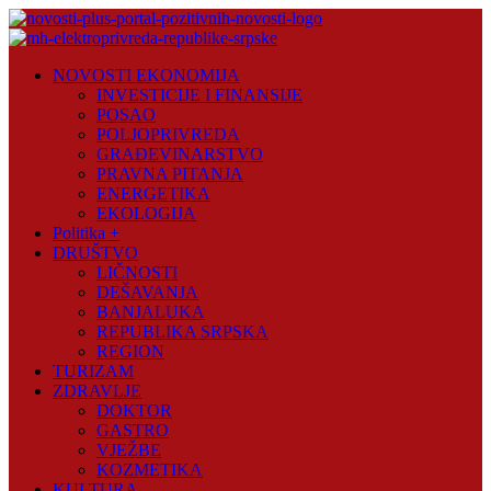
Skip
to
content
Novosti
NOVOSTI EKONOMIJA
Plus
INVESTICIJE I FINANSIJE
POSAO
Portal
POLJOPRIVREDA
pozitivnih
GRAĐEVINARSTVO
vijesti
PRAVNA PITANJA
ENERGETIKA
EKOLOGIJA
Politika +
DRUŠTVO
LIČNOSTI
DEŠAVANJA
BANJALUKA
REPUBLIKA SRPSKA
REGION
TURIZAM
ZDRAVLJE
DOKTOR
GASTRO
VJEŽBE
KOZMETIKA
KULTURA