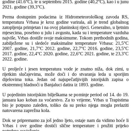
godine (41.6°C), te u septembru 2015. godine (40,2°C), kao i u junu
2021. godine (39,3°C).
Prema dostupnim podacima iz Hidrometeorološkog zavoda RS,
temperatura Vrbasa je kroz godine varirala, ali je trend globalnog
zatopljenja primjetan i na ovoj planinskoj rijeci. Generalno, u ljetnim
mjesecima, posebno u julu i avgustu, kada su i temperature vazduha
najviše, Vrbas dostiže svoje maksimume. Tokom prethodnih godina,
zabilježene su i sledeće maksimalne temperature Vrbasa: 21,5°C
2007. godine, 21,7°C 2012. godine, 22,7°C 2016. godine, 23,5°C
2017. godine, 22,4°C 2020. godine, 22,6°C 2021. godine, te 23,3°C
2022. godine.
U proljeće i jesen temperatura vode je znatno niža, dok zimi, u
rijetkim slučajevima, može doći i do stvaranja leda u sporijim
dijelovima toka. Jedan od najupečatljivijih istorijskih zapisa o
ekstremnoj hladnoći u Banjaluci datira iz 1893. godine.
U pojedinim istorijskim bilješkama se pominje period od 14. do 19.
januara kao koban za voćarstvo. Za to vrijeme, Vrbas u Trapistima
bio je potpuno zaleđen, toliko da su preko njega mogla prelaziti
natovarena zaprežna kola.
Dok se pripremamo za još jedno ljeto, ostaje nam da vidimo hoće li
Vrbas i ove godine dostići slične temperature i pružiti prijeko
potrebno osvježenje.