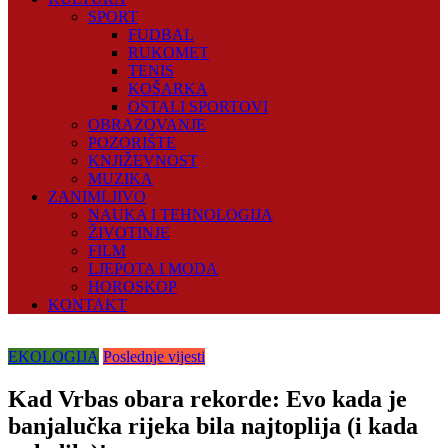
SPORT
FUDBAL
RUKOMET
TENIS
KOŠARKA
OSTALI SPORTOVI
OBRAZOVANJE
POZORIŠTE
KNJIŽEVNOST
MUZIKA
ZANIMLJIVO
NAUKA I TEHNOLOGIJA
ŽIVOTINJE
FILM
LJEPOTA I MODA
HOROSKOP
KONTAKT
EKOLOGIJA
Poslednje vijesti
Kad Vrbas obara rekorde: Evo kada je
banjalučka rijeka bila najtoplija (i kada