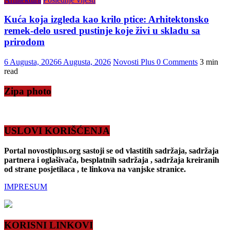
Kuća koja izgleda kao krilo ptice: Arhitektonsko
remek-delo usred pustinje koje živi u skladu sa
prirodom
6 Augusta, 2026
6 Augusta, 2026
Novosti Plus
0 Comments
3 min
read
Zipa photo
USLOVI KORIŠĆENJA
Portal novostiplus.org sastoji se od vlastitih sadržaja, sadržaja
partnera i oglašivača, besplatnih sadržaja , sadržaja kreiranih
od strane posjetilaca , te linkova na vanjske stranice.
IMPRESUM
KORISNI LINKOVI