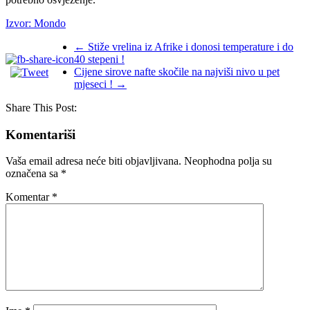
Izvor: Mondo
←
Stiže vrelina iz Afrike i donosi temperature i do
40 stepeni !
Cijene sirove nafte skočile na najviši nivo u pet
mjeseci !
→
Share This Post:
Komentariši
Vaša email adresa neće biti objavljivana.
Neophodna polja su
označena sa
*
Komentar
*