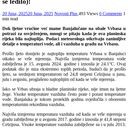
se ledilo)!
20 Juna, 2025
20 Juna, 2025
Novosti Plus
493 Views
0 Comments
1
min read
Dok ljetne vrućine već mame Banjalučane na obale Vrbasa u
potrazi za osvježenjem, mnogi se pitaju kada je ova planinska
rijeka bila najtoplija. Podaci meteorologa otkrivaju zanimljive
detalje o temperaturi vode, ali i vazduha u gradu na Vrbasu.
Prošlo ljeto donijelo je najtopliju temperaturu Vrbasa u Banjaluci
otkako se vrše mjerenja. Najviša izmjerena temperatura vode
zabilježena je 15. avgusta 2024. godine i iznosila je 24.1°C. Ovaj
podatak dio je niza ekstremno toplih perioda, budući da je prošlo
ljeto, sa srednjom temperaturom od 24,8 stepeni Celzijusa u junu,
julu i avgustu, proglašeno najtoplijim od kada se vrše mjerenja.
Iako se Vrbas ubraja u hladne planinske rijeke, nije imun na ljetne
žege. Visoke temperature vazduha često prate i porast temperature
vode. Banjaluka je tokom proteklih godina svjedočila i oborenim
temperaturnim rekordima vazduha.
Najviša izmjerena temperatura vazduha od kada se vrše mjerenja u
gradu zabilježena je u avgustu 2017. godine i iznosila je 41,8 stepeni
Celzijusa. Visoke temperature vazduha zabilježene su i u julu 2013.