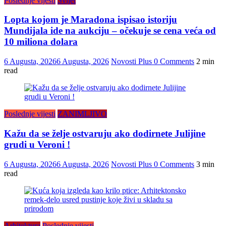
Poslednje vijesti
Svijet
Lopta kojom je Maradona ispisao istoriju
Mundijala ide na aukciju – očekuje se cena veća od
10 miliona dolara
6 Augusta, 2026
6 Augusta, 2026
Novosti Plus
0 Comments
2 min
read
Poslednje vijesti
ZANIMLJIVO
Kažu da se želje ostvaruju ako dodirnete Julijine
grudi u Veroni !
6 Augusta, 2026
6 Augusta, 2026
Novosti Plus
0 Comments
3 min
read
Arhitektura
Poslednje vijesti