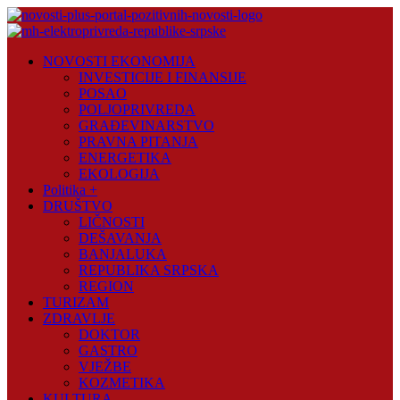
Skip
to
content
Novosti
NOVOSTI EKONOMIJA
Plus
INVESTICIJE I FINANSIJE
POSAO
Portal
POLJOPRIVREDA
pozitivnih
GRAĐEVINARSTVO
vijesti
PRAVNA PITANJA
ENERGETIKA
EKOLOGIJA
Politika +
DRUŠTVO
LIČNOSTI
DEŠAVANJA
BANJALUKA
REPUBLIKA SRPSKA
REGION
TURIZAM
ZDRAVLJE
DOKTOR
GASTRO
VJEŽBE
KOZMETIKA
KULTURA