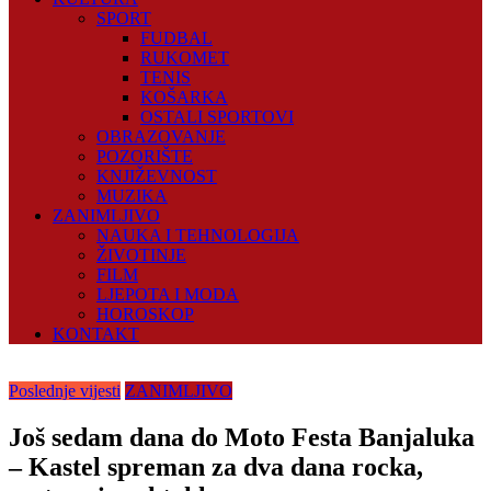
SPORT
FUDBAL
RUKOMET
TENIS
KOŠARKA
OSTALI SPORTOVI
OBRAZOVANJE
POZORIŠTE
KNJIŽEVNOST
MUZIKA
ZANIMLJIVO
NAUKA I TEHNOLOGIJA
ŽIVOTINJE
FILM
LJEPOTA I MODA
HOROSKOP
KONTAKT
Poslednje vijesti
ZANIMLJIVO
Još sedam dana do Moto Festa Banjaluka
– Kastel spreman za dva dana rocka,