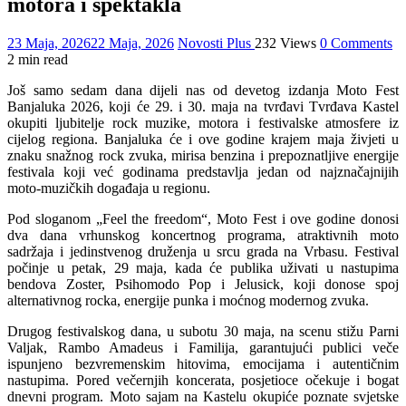
motora i spektakla
23 Maja, 2026
22 Maja, 2026
Novosti Plus
232 Views
0 Comments
2 min read
Još samo sedam dana dijeli nas od devetog izdanja Moto Fest
Banjaluka 2026, koji će 29. i 30. maja na tvrđavi Tvrđava Kastel
okupiti ljubitelje rock muzike, motora i festivalske atmosfere iz
cijelog regiona. Banjaluka će i ove godine krajem maja živjeti u
znaku snažnog rock zvuka, mirisa benzina i prepoznatljive energije
festivala koji već godinama predstavlja jedan od najznačajnijih
moto-muzičkih događaja u regionu.
Pod sloganom „Feel the freedom“, Moto Fest i ove godine donosi
dva dana vrhunskog koncertnog programa, atraktivnih moto
sadržaja i jedinstvenog druženja u srcu grada na Vrbasu. Festival
počinje u petak, 29 maja, kada će publika uživati u nastupima
bendova Zoster, Psihomodo Pop i Jelusick, koji donose spoj
alternativnog rocka, energije punka i moćnog modernog zvuka.
Drugog festivalskog dana, u subotu 30 maja, na scenu stižu Parni
Valjak, Rambo Amadeus i Familija, garantujući publici veče
ispunjeno bezvremenskim hitovima, emocijama i autentičnim
nastupima. Pored večernjih koncerata, posjetioce očekuje i bogat
dnevni program. Moto sajam na Kastelu okupiće poznate svjetske