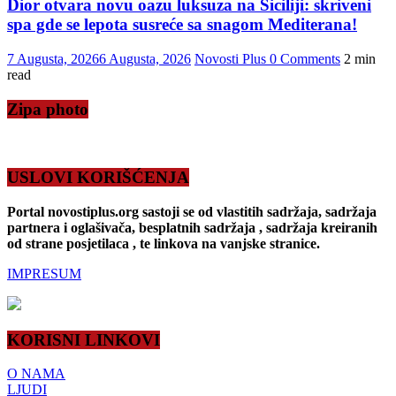
Dior otvara novu oazu luksuza na Siciliji: skriveni
spa gde se lepota susreće sa snagom Mediterana!
7 Augusta, 2026
6 Augusta, 2026
Novosti Plus
0 Comments
2 min
read
Zipa photo
USLOVI KORIŠĆENJA
Portal novostiplus.org sastoji se od vlastitih sadržaja, sadržaja
partnera i oglašivača, besplatnih sadržaja , sadržaja kreiranih
od strane posjetilaca , te linkova na vanjske stranice.
IMPRESUM
KORISNI LINKOVI
O NAMA
LJUDI