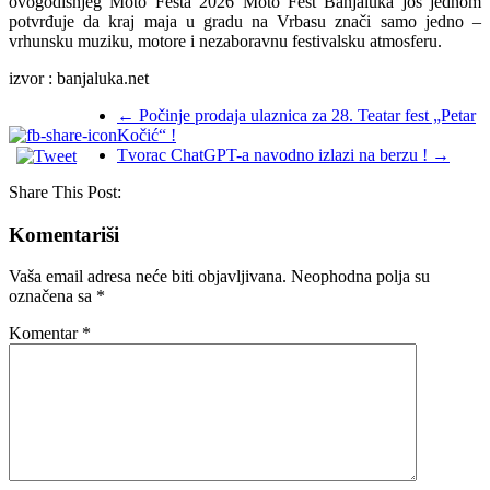
ovogodišnjeg Moto Festa 2026 Moto Fest Banjaluka još jednom
potvrđuje da kraj maja u gradu na Vrbasu znači samo jedno –
vrhunsku muziku, motore i nezaboravnu festivalsku atmosferu.
izvor : banjaluka.net
←
Počinje prodaja ulaznica za 28. Teatar fest „Petar
Kočić“ !
Tvorac ChatGPT-a navodno izlazi na berzu !
→
Share This Post:
Komentariši
Vaša email adresa neće biti objavljivana.
Neophodna polja su
označena sa
*
Komentar
*