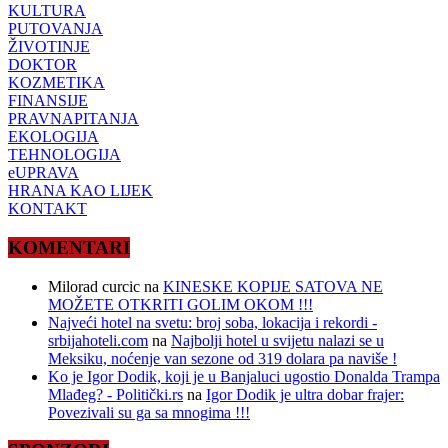
KULTURA
PUTOVANJA
ŽIVOTINJE
DOKTOR
KOZMETIKA
FINANSIJE
PRAVNAPITANJA
EKOLOGIJA
TEHNOLOGIJA
eUPRAVA
HRANA KAO LIJEK
KONTAKT
KOMENTARI
Milorad curcic
na
KINESKE KOPIJE SATOVA NE
MOŽETE OTKRITI GOLIM OKOM !!!
Najveći hotel na svetu: broj soba, lokacija i rekordi -
srbijahoteli.com
na
Najbolji hotel u svijetu nalazi se u
Meksiku, noćenje van sezone od 319 dolara pa naviše !
Ko je Igor Dodik, koji je u Banjaluci ugostio Donalda Trampa
Mlađeg? - Politički.rs
na
Igor Dodik je ultra dobar frajer:
Povezivali su ga sa mnogima !!!