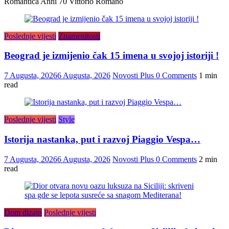
Romantica Anni 70 Vittorio Romano
Poslednje vijesti
Znamenitosti
Beograd je izmijenio čak 15 imena u svojoj istoriji !
7 Augusta, 2026
6 Augusta, 2026
Novosti Plus
0 Comments
1 min
read
Poslednje vijesti
Style
Istorija nastanka, put i razvoj Piaggio Vespa…
7 Augusta, 2026
6 Augusta, 2026
Novosti Plus
0 Comments
2 min
read
Dom dizajn
Poslednje vijesti