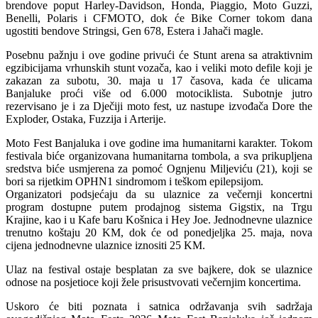
brendove poput Harley-Davidson, Honda, Piaggio, Moto Guzzi,
Benelli, Polaris i CFMOTO, dok će Bike Corner tokom dana
ugostiti bendove Stringsi, Gen 678, Estera i Jahači magle.
Posebnu pažnju i ove godine privući će Stunt arena sa atraktivnim
egzibicijama vrhunskih stunt vozača, kao i veliki moto defile koji je
zakazan za subotu, 30. maja u 17 časova, kada će ulicama
Banjaluke proći više od 6.000 motociklista. Subotnje jutro
rezervisano je i za Dječiji moto fest, uz nastupe izvođača Dore the
Exploder, Ostaka, Fuzzija i Arterije.
Moto Fest Banjaluka i ove godine ima humanitarni karakter. Tokom
festivala biće organizovana humanitarna tombola, a sva prikupljena
sredstva biće usmjerena za pomoć Ognjenu Miljeviću (21), koji se
bori sa rijetkim OPHN1 sindromom i teškom epilepsijom.
Organizatori podsjećaju da su ulaznice za večernji koncertni
program dostupne putem prodajnog sistema Gigstix, na Trgu
Krajine, kao i u Kafe baru Košnica i Hey Joe. Jednodnevne ulaznice
trenutno koštaju 20 KM, dok će od ponedjeljka 25. maja, nova
cijena jednodnevne ulaznice iznositi 25 KM.
Ulaz na festival ostaje besplatan za sve bajkere, dok se ulaznice
odnose na posjetioce koji žele prisustvovati večernjim koncertima.
Uskoro će biti poznata i satnica održavanja svih sadržaja