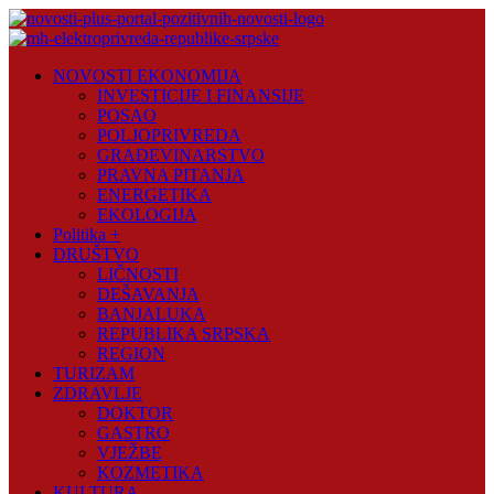
Skip
to
content
Novosti
NOVOSTI EKONOMIJA
Plus
INVESTICIJE I FINANSIJE
POSAO
Portal
POLJOPRIVREDA
pozitivnih
GRAĐEVINARSTVO
vijesti
PRAVNA PITANJA
ENERGETIKA
EKOLOGIJA
Politika +
DRUŠTVO
LIČNOSTI
DEŠAVANJA
BANJALUKA
REPUBLIKA SRPSKA
REGION
TURIZAM
ZDRAVLJE
DOKTOR
GASTRO
VJEŽBE
KOZMETIKA
KULTURA