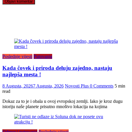
Poslednje vijesti
Putovanja
Kada čovek i priroda deluju zajedno, nastaju
najlepša mesta !
8 Augusta, 2026
7 Augusta, 2026
Novosti Plus
0 Comments
5 min
read
Dokaz za to je i obala u ovoj evropskoj zemlji. Iako je kroz dugu
istoriju naše planete prisutno mnoštvo lokacija na kojima
Odmor i putovanje
Poslednje vijesti