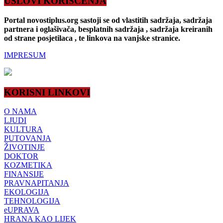
USLOVI KORIŠĆENJA
Portal novostiplus.org sastoji se od vlastitih sadržaja, sadržaja
partnera i oglašivača, besplatnih sadržaja , sadržaja kreiranih
od strane posjetilaca , te linkova na vanjske stranice.
IMPRESUM
KORISNI LINKOVI
O NAMA
LJUDI
KULTURA
PUTOVANJA
ŽIVOTINJE
DOKTOR
KOZMETIKA
FINANSIJE
PRAVNAPITANJA
EKOLOGIJA
TEHNOLOGIJA
eUPRAVA
HRANA KAO LIJEK