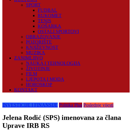
SPORT
FUDBAL
RUKOMET
TENIS
KOŠARKA
OSTALI SPORTOVI
OBRAZOVANJE
POZORIŠTE
KNJIŽEVNOST
MUZIKA
ZANIMLJIVO
NAUKA I TEHNOLOGIJA
ŽIVOTINJE
FILM
LJEPOTA I MODA
HOROSKOP
KONTAKT
INVESTICIJE I FINANSIJE
Politika Plus
Poslednje vijesti
Jelena Rodić (SPS) imenovana za člana
Uprave IRB RS