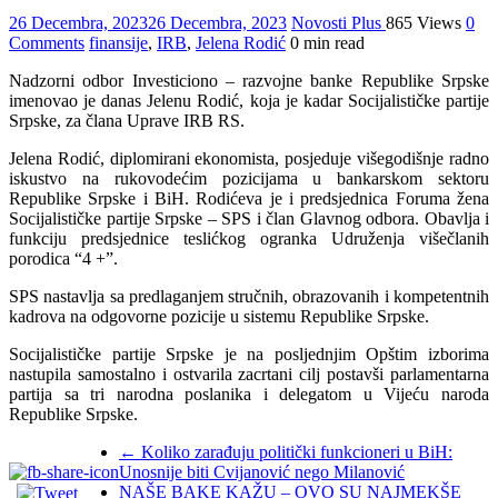
26 Decembra, 2023
26 Decembra, 2023
Novosti Plus
865 Views
0
Comments
finansije
,
IRB
,
Jelena Rodić
0 min read
Nadzorni odbor Investiciono – razvojne banke Republike Srpske
imenovao je danas Jelenu Rodić, koja je kadar Socijalističke partije
Srpske, za člana Uprave IRB RS.
Jelena Rodić, diplomirani ekonomista, posjeduje višegodišnje radno
iskustvo na rukovodećim pozicijama u bankarskom sektoru
Republike Srpske i BiH. Rodićeva je i predsjednica Foruma žena
Socijalističke partije Srpske – SPS i član Glavnog odbora. Obavlja i
funkciju predsjednice teslićkog ogranka Udruženja višečlanih
porodica “4 +”.
SPS nastavlja sa predlaganjem stručnih, obrazovanih i kompetentnih
kadrova na odgovorne pozicije u sistemu Republike Srpske.
Socijalističke partije Srpske je na posljednjim Opštim izborima
nastupila samostalno i ostvarila zacrtani cilj postavši parlamentarna
partija sa tri narodna poslanika i delegatom u Vijeću naroda
Republike Srpske.
←
Koliko zarađuju politički funkcioneri u BiH:
Unosnije biti Cvijanović nego Milanović
NAŠE BAKE KAŽU – OVO SU NAJMEKŠE