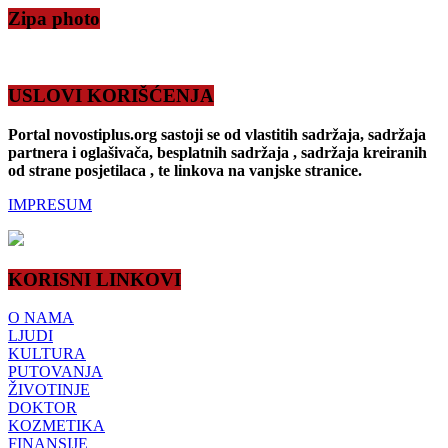
Zipa photo
USLOVI KORIŠĆENJA
Portal novostiplus.org sastoji se od vlastitih sadržaja, sadržaja
partnera i oglašivača, besplatnih sadržaja , sadržaja kreiranih
od strane posjetilaca , te linkova na vanjske stranice.
IMPRESUM
KORISNI LINKOVI
O NAMA
LJUDI
KULTURA
PUTOVANJA
ŽIVOTINJE
DOKTOR
KOZMETIKA
FINANSIJE