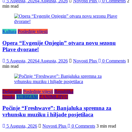
5 Augusta, 2026
4 Augusta, 2026
Novosti Plus
0 Comments
2
min read
Kultura
Poslednje vijesti
Opera “Evgenije Onjegin” otvara novu sezonu
Plave dvorane!
5 Augusta, 2026
4 Augusta, 2026
Novosti Plus
0 Comments
1
min read
Dešavanja
Poslednje vijesti
Republika
Srpska
TURIZAM
ZANIMLJIVO
Počinje “Freshwave”: Banjaluka spremna za
vrhunsku muziku i hiljade posjetilaca
5 Augusta, 2026
Novosti Plus
0 Comments
3 min read