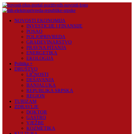
Skip
to
content
Novosti
NOVOSTI EKONOMIJA
Plus
INVESTICIJE I FINANSIJE
POSAO
Portal
POLJOPRIVREDA
pozitivnih
GRAĐEVINARSTVO
vijesti
PRAVNA PITANJA
ENERGETIKA
EKOLOGIJA
Politika +
DRUŠTVO
LIČNOSTI
DEŠAVANJA
BANJALUKA
REPUBLIKA SRPSKA
REGION
TURIZAM
ZDRAVLJE
DOKTOR
GASTRO
VJEŽBE
KOZMETIKA
KULTURA