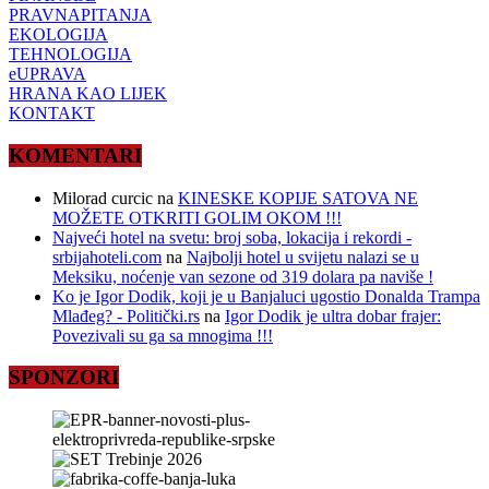
PRAVNAPITANJA
EKOLOGIJA
TEHNOLOGIJA
eUPRAVA
HRANA KAO LIJEK
KONTAKT
KOMENTARI
Milorad curcic
na
KINESKE KOPIJE SATOVA NE
MOŽETE OTKRITI GOLIM OKOM !!!
Najveći hotel na svetu: broj soba, lokacija i rekordi -
srbijahoteli.com
na
Najbolji hotel u svijetu nalazi se u
Meksiku, noćenje van sezone od 319 dolara pa naviše !
Ko je Igor Dodik, koji je u Banjaluci ugostio Donalda Trampa
Mlađeg? - Politički.rs
na
Igor Dodik je ultra dobar frajer:
Povezivali su ga sa mnogima !!!
SPONZORI