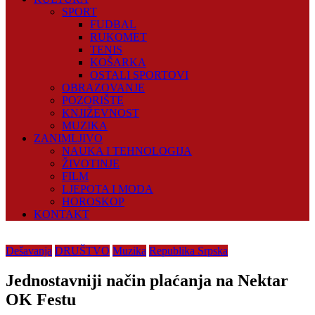
SPORT
FUDBAL
RUKOMET
TENIS
KOŠARKA
OSTALI SPORTOVI
OBRAZOVANJE
POZORIŠTE
KNJIŽEVNOST
MUZIKA
ZANIMLJIVO
NAUKA I TEHNOLOGIJA
ŽIVOTINJE
FILM
LJEPOTA I MODA
HOROSKOP
KONTAKT
Dešavanja
DRUŠTVO
Muzika
Republika Srpska
Jednostavniji način plaćanja na Nektar
OK Festu