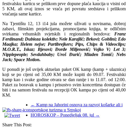
festivalsku karticu se prilikom prve dopune plaća kaucija u visini od
5 KM, ali ovaj iznos se vraća pri povratu sredstava i prilikom
vraćanja same kartice.
Na Tjentištu 12, 13 i14 jula možete uživati u novinama, dobroj
zabavi, filmskim projekcijama, promocijama knjiga, te odličnim
svirkama vrhunskih svjetskih i regionalnih bendova:
Franz
Ferdinand; Dubioza kolektiv; Nele Karajlić; Brkovi; Goblini; Edo
Maajka; Helem nejse; Partibrejkers; Pips, Chips & Videoclips;
M.O.R.T., Iskaz; Bjesovi; Đorđe Miljenović; Vojko V; Let 3;
Nipplepeople; Sevdahbaby; Uroš Đurić; Mladen Tomić; Nebs
Jack; Space Motion.
U ponudi je još uvijek aktuelan paket OK kamp (kamp + ulaznica)
koji se po cijeni od 35,00 KM može kupiti do 09.07. Festivalski
kamp kao i svake godine otvara se dan ranije i to 11.07. od 12:00.
Paket za boravak u kampu i prisustvo svim koncertima dostupan će
biti i na samom festivalu na recepciji OK kampa po cijeni od 40,00
KM.
←
Kamp na Jahorini osnova za razvoj košarke ali i
sportskog turizma u Srpskoj
HOROSKOP – Ponedjeljak 08. jul
→
Share This Post: