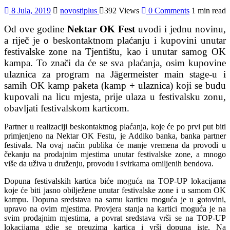
8 Jula, 2019
novostiplus
392 Views
0 Comments
1 min read
Od ove godine
Nektar OK Fest
uvodi i jednu novinu,
a riječ je o beskontaktnom plaćanju i kupovini unutar
festivalske zone na Tjentištu, kao i unutar samog OK
kampa. To znači da će se sva plaćanja, osim kupovine
ulaznica za program na Jägermeister main stage-u i
samih OK kamp paketa (kamp + ulaznica) koji se budu
kupovali na licu mjesta, prije ulaza u festivalsku zonu,
obavljati festivalskom karticom.
Partner u realizaciji beskontaktnog plaćanja, koje će po prvi put biti
primjenjeno na Nektar OK Festu, je Addiko banka, banka partner
festivala. Na ovaj način publika će manje vremena da provodi u
čekanju na prodajnim mjestima unutar festivalske zone, a mnogo
više da uživa u druženju, provodu i svirkama omiljenih bendova.
Dopuna festivalskih kartica biće moguća na TOP-UP lokacijama
koje će biti jasno obilježene unutar festivalske zone i u samom OK
kampu. Dopuna sredstava na samu karticu moguća je u gotovini,
upravo na ovim mjestima. Provjera stanja na kartici moguća je na
svim prodajnim mjestima, a povrat sredstava vrši se na TOP-UP
lokacijama gdje se preuzima kartica i vrši dopuna iste. Na