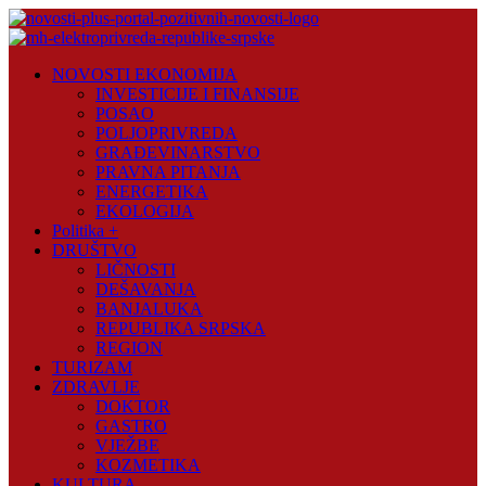
Skip
to
content
Novosti
NOVOSTI EKONOMIJA
Plus
INVESTICIJE I FINANSIJE
POSAO
Portal
POLJOPRIVREDA
pozitivnih
GRAĐEVINARSTVO
vijesti
PRAVNA PITANJA
ENERGETIKA
EKOLOGIJA
Politika +
DRUŠTVO
LIČNOSTI
DEŠAVANJA
BANJALUKA
REPUBLIKA SRPSKA
REGION
TURIZAM
ZDRAVLJE
DOKTOR
GASTRO
VJEŽBE
KOZMETIKA
KULTURA