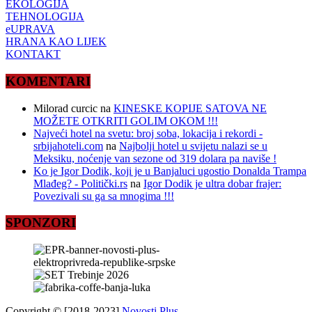
EKOLOGIJA
TEHNOLOGIJA
eUPRAVA
HRANA KAO LIJEK
KONTAKT
KOMENTARI
Milorad curcic
na
KINESKE KOPIJE SATOVA NE
MOŽETE OTKRITI GOLIM OKOM !!!
Najveći hotel na svetu: broj soba, lokacija i rekordi -
srbijahoteli.com
na
Najbolji hotel u svijetu nalazi se u
Meksiku, noćenje van sezone od 319 dolara pa naviše !
Ko je Igor Dodik, koji je u Banjaluci ugostio Donalda Trampa
Mlađeg? - Politički.rs
na
Igor Dodik je ultra dobar frajer:
Povezivali su ga sa mnogima !!!
SPONZORI
Copyright © [2018-2023]
Novosti Plus
.