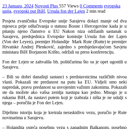
23 Januara, 2024
Novosti Plus
557 Views
0 Comments
evropska
unija
,
evropski put BiH
,
Ursula fon der Lajen
2 min read
Posjeta zvaničnika Evropske unije Sarajevu dolazi manje od dva
mjeseca prije odlučivanja o statusu Bosne i Hercegovine kada je u
pitanju njeno članstvo u EU Nakon niza održanih sastanak u
Sarajevu, predsjednica Evropske komisije Ursula fon der Lajen
(Von der Leyen), premijer Holandije Mark Rute (Rutte) te premijer
Hrvatske Andrej Plenković, zajedno s predsjedavajućom Savjeta
ministara BiH Borjanom Krišto, održali su press konferenciju.
Fon der Lejen se zahvalila bh. političarima što su je opet ugostili u
Sarajevu.
– Bili su dobri današnji sastanci s predstavnicima različitih nivoa
vlasti. Pokazali ste predanost na putu ka EU. Vidjeli smo neki
napredak, pravu predanost sa usvojenim važnim zakonima. Pokazali
ste da možete ako vašsa zemlja nastupa kao jedno. Mnogo je u
rukama BiH, da nastavi putem koji je izabrala i ništa je ne udalji s
njega – poručila je Fon der Lejen.
Dijelimo istoriju koja je kreirala neraskidivu vezu, poručio je Rute
novinarima u Sarajevu.
– Holandija osjeća posebnu vezu s zapadnim Balkanom, posebno