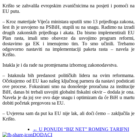
Krišto se zahvalila evropskim zvaničnicima na posjeti i pomoći na
EU putu.
– Kroz materijale Vijeća ministara uputili smo 13 prijedloga zakona,
šest ih je usvojeno na PSBiH, stupili su na snagu. Radimo na izradi
drugih zakonskih prijedloga i akata. Da bismo implementirali EU
Plan rasta, imali smo obaveze da usvojimo program reformi,
dostavimo ga EK i imenujemo tim. To smo učinili. Trebamo
odgovorno nastaviti na implementaciji paketa rasta – navela je
Krišto.
Istakla je i da rade na promjenama izbornog zakonodavstva.
– Istaknula bih predanost političkih lidera na ovim reformama.
Očekujemo od EU kao našeg ključnog parnera da nastavi podsticati
ove procese. Fokusirani smo na donošenje proračuna za institucije
BiH, danas bi trebali usvojiti globalni fiskalni okvir – dodala je ona.
Navela je da joj sve ovo daje snagu i optimizam da će BiH u martu
dobiti početak pregovora sa EU.
– Uvjerena sam da put ka EU nije lak, ali doći ćemo – zaključila je
Krišto.
←
U PONUDI “BIZ NET” ROMING TARIFNI
DODACI