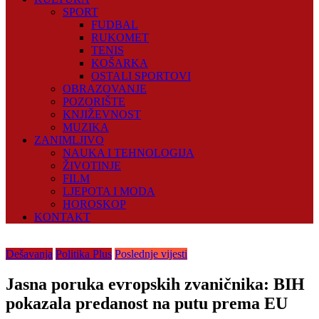
SPORT
FUDBAL
RUKOMET
TENIS
KOŠARKA
OSTALI SPORTOVI
OBRAZOVANJE
POZORIŠTE
KNJIŽEVNOST
MUZIKA
ZANIMLJIVO
NAUKA I TEHNOLOGIJA
ŽIVOTINJE
FILM
LJEPOTA I MODA
HOROSKOP
KONTAKT
Dešavanja
Politika Plus
Poslednje vijesti
Jasna poruka evropskih zvaničnika: BIH
pokazala predanost na putu prema EU