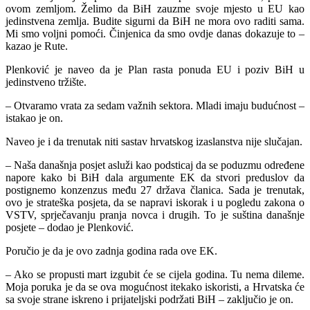
ovom zemljom. Želimo da BiH zauzme svoje mjesto u EU kao
jedinstvena zemlja. Budite sigurni da BiH ne mora ovo raditi sama.
Mi smo voljni pomoći. Činjenica da smo ovdje danas dokazuje to –
kazao je Rute.
Plenković je naveo da je Plan rasta ponuda EU i poziv BiH u
jedinstveno tržište.
– Otvaramo vrata za sedam važnih sektora. Mladi imaju budućnost –
istakao je on.
Naveo je i da trenutak niti sastav hrvatskog izaslanstva nije slučajan.
– Naša današnja posjet asluži kao podsticaj da se poduzmu određene
napore kako bi BiH dala argumente EK da stvori preduslov da
postignemo konzenzus među 27 država članica. Sada je trenutak,
ovo je strateška posjeta, da se napravi iskorak i u pogledu zakona o
VSTV, sprječavanju pranja novca i drugih. To je suština današnje
posjete – dodao je Plenković.
Poručio je da je ovo zadnja godina rada ove EK.
– Ako se propusti mart izgubit će se cijela godina. Tu nema dileme.
Moja poruka je da se ova mogućnost itekako iskoristi, a Hrvatska će
sa svoje strane iskreno i prijateljski podržati BiH – zaključio je on.