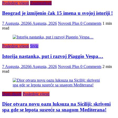
Poslednje vijesti
Znamenitosti
Beograd je izmijenio čak 15 imena u svojoj istoriji !
7 Augusta, 2026
6 Augusta, 2026
Novosti Plus
0 Comments
1 min
read
Poslednje vijesti
Style
Istorija nastanka, put i razvoj Piaggio Vespa…
7 Augusta, 2026
6 Augusta, 2026
Novosti Plus
0 Comments
2 min
read
Dom dizajn
Poslednje vijesti
Dior otvara novu oazu luksuza na Siciliji: skriveni
spa gde se lepota susreće sa snagom Mediterana!