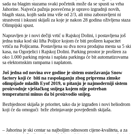
sada na blagim stazama svaki početnik može da se spusti sa vrha
Jahorine. Najveća pažnja posvećena je upravo izgradnji novih,
blagih staza, kojih sada ima više od 2/3, ali nisu zaboravljeni ni
strastveni i iskusni skijaši za koje je nakon 28 godina oživljena staza
Olimpijski spust.
Napravljen je i novi dečiji vrtić u Rajskoj Dolini, i postavljena još
jedna traka kod ski lifta Poljice kojom će biti proširen kapacitet
vrtića na Poljicama. Postavljena su dva nova prodajna mesta sa 5 ski
kasa, na Ogorjelici i Rajskoj Dolini. Parking prostor je proširen za
oko 1.000 parking mjesta i naplata parkinga će bit automatizovama
sa elektornskim rampama i naplatom.
Još jedna od novina ove godine je sistem osnežavanja Snow
factory koji će biti na raspolaganju zbog priprema zimske
olimpijade mladih Eyof 2019, u pitanju je najmoderniji sistem
proizvodnje vještačkog snijega kojem nije potreban
temperaturni minus da bi proizvodio snijeg.
Bezbjednost skijaša je prioritet, tako da je izgrađen i novi heliodrom
koji će da omogući brže zbrinjavanje povrjeđenih skijaša.
– Jahorina je ski centar sa najboljim odnosom cijene-kvaliteta, a za