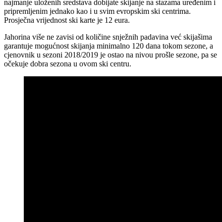
najmanje uloženih sredstava dobijate skijanje na stazama uređenim i
pripremljenim jednako kao i u svim evropskim ski centrima.
Prosječna vrijednost ski karte je 12 eura.
Jahorina više ne zavisi od količine snježnih padavina već skijašima
garantuje mogućnost skijanja minimalno 120 dana tokom sezone, a
cjenovnik u sezoni 2018/2019 je ostao na nivou prošle sezone, pa se
očekuje dobra sezona u ovom ski centru.