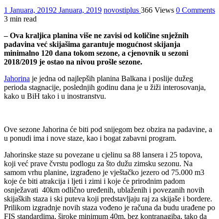
1 Januara, 2019
2 Januara, 2019
novostiplus
366 Views
0 Comments
3 min read
– Ova kraljica planina više ne zavisi od količine snježnih
padavina već skijašima garantuje mogućnost skijanja
minimalno 120 dana tokom sezone, a cjenovnik u sezoni
2018/2019 je ostao na nivou prošle sezone.
Jahorina
je jedna od najlepših planina Balkana i poslije dužeg
perioda stagnacije, poslednjih godinu dana je u žiži interosovanja,
kako u BiH tako i u inostranstvu.
Ove sezone Jahorina će biti pod snijegom bez obzira na padavine, a
u ponudi ima i nove staze, kao i bogat zabavni program.
Jahorinske staze su povezane u cjelinu sa 88 lansera i 25 topova,
koji već prave čvrstu podlogu za što dužu zimsku sezonu. Na
samom vrhu planine, izgrađeno je vještačko jezero od 75.000 m3
koje će biti atrakcija i ljeti i zimi i koje će prirodnim padom
osnježavati 40km odlično uređenih, ublaženih i povezanih novih
skijaških staza i ski puteva koji predstavljaju raj za skijaše i bordere.
Prilikom izgradnje novih staza vođeno je računa da budu urađene po
FIS standardima, široke minimum 40m, bez kontranagiba, tako da