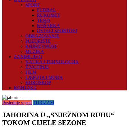
SPORT
FUDBAL
RUKOMET
TENIS
KOŠARKA
OSTALI SPORTOVI
OBRAZOVANJE
POZORIŠTE
KNJIŽEVNOST
MUZIKA
ZANIMLJIVO
NAUKA I TEHNOLOGIJA
ŽIVOTINJE
FILM
LJEPOTA I MODA
HOROSKOP
KONTAKT
Poslednje vijesti
TURIZAM
JAHORINA U „SNJEŽNOM RUHU“
TOKOM CIJELE SEZONE