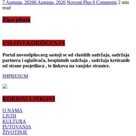
7 Augusta, 2026
6 Augusta, 2026
Novosti Plus
0 Comments
2 min
read
Zipa photo
USLOVI KORIŠĆENJA
Portal novostiplus.org sastoji se od vlastitih sadržaja, sadržaja
partnera i oglašivača, besplatnih sadržaja , sadržaja kreiranih
od strane posjetilaca , te linkova na vanjske stranice.
IMPRESUM
KORISNI LINKOVI
O NAMA
LJUDI
KULTURA
PUTOVANJA
ŽIVOTINJE