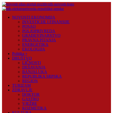
Skip
to
content
Novosti
NOVOSTI EKONOMIJA
Plus
INVESTICIJE I FINANSIJE
POSAO
Portal
POLJOPRIVREDA
pozitivnih
GRAĐEVINARSTVO
vijesti
PRAVNA PITANJA
ENERGETIKA
EKOLOGIJA
Politika +
DRUŠTVO
LIČNOSTI
DEŠAVANJA
BANJALUKA
REPUBLIKA SRPSKA
REGION
TURIZAM
ZDRAVLJE
DOKTOR
GASTRO
VJEŽBE
KOZMETIKA
KULTURA