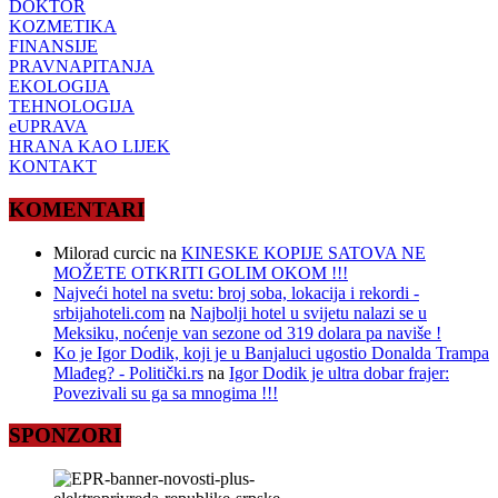
DOKTOR
KOZMETIKA
FINANSIJE
PRAVNAPITANJA
EKOLOGIJA
TEHNOLOGIJA
eUPRAVA
HRANA KAO LIJEK
KONTAKT
KOMENTARI
Milorad curcic
na
KINESKE KOPIJE SATOVA NE
MOŽETE OTKRITI GOLIM OKOM !!!
Najveći hotel na svetu: broj soba, lokacija i rekordi -
srbijahoteli.com
na
Najbolji hotel u svijetu nalazi se u
Meksiku, noćenje van sezone od 319 dolara pa naviše !
Ko je Igor Dodik, koji je u Banjaluci ugostio Donalda Trampa
Mlađeg? - Politički.rs
na
Igor Dodik je ultra dobar frajer:
Povezivali su ga sa mnogima !!!
SPONZORI