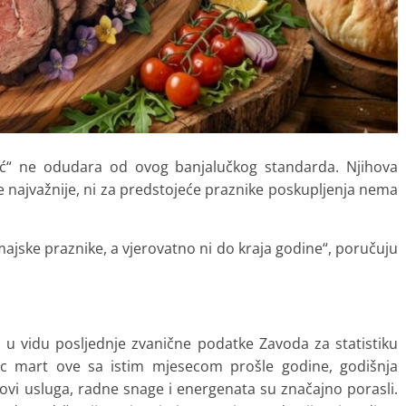
šić“ ne odudara od ovog banjalučkog standarda. Njihova
je najvažnije, ni za predstojeće praznike poskupljenja nema
ajske praznike, a vjerovatno ni do kraja godine“, poručuju
 u vidu posljednje zvanične podatke Zavoda za statistiku
c mart ove sa istim mjesecom prošle godine, godišnja
oškovi usluga, radne snage i energenata su značajno porasli.