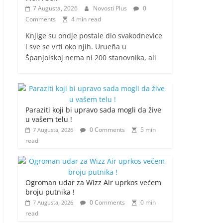
7 Augusta, 2026
Novosti Plus
0
Comments
4 min read
Knjige su ondje postale dio svakodnevice
i sve se vrti oko njih. Urueña u
Španjolskoj nema ni 200 stanovnika, ali
Paraziti koji bi upravo sada mogli da žive
u vašem telu !
0 Comments
5 min
7 Augusta, 2026
read
Ogroman udar za Wizz Air uprkos većem
broju putnika !
0 Comments
0 min
7 Augusta, 2026
read