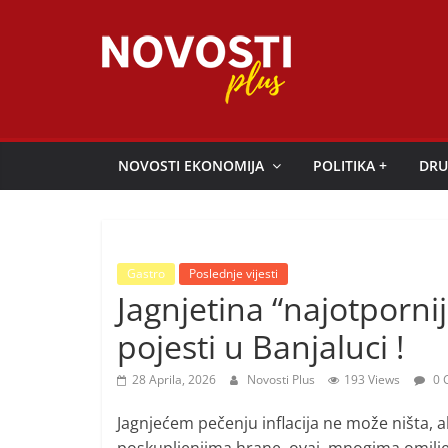
Skip
to
content
Novosti
Plus
NOVOSTI EKONOMIJA
POLITIKA +
DRU
P
o
r
Gastro
Poslednje vijesti
t
Jagnjetina “najotpornij
a
pojesti u Banjaluci !
l
p
28 Aprila, 2026
Novosti Plus
193 Views
0 
o
Jagnjećem pečenju inflacija ne može ništa, 
z