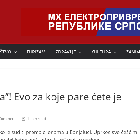
ŠTVO
TURIZAM
ZDRAVLJE
KULTURA
ZANIM
a”! Evo za koje pare ćete je
Comments
1 min read
ako je suditi prema cijenama u Banjaluci. Uprkos sve češćim