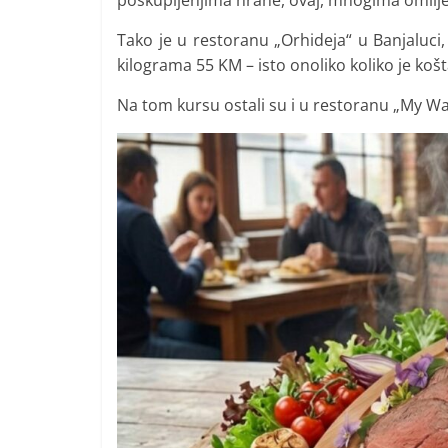
poskupljenjima hrane, ovaj, mnogima omiljeni 
i
t
Tako je u restoranu „Orhideja“ u Banjaluci,
kilograma 55 KM – isto onoliko koliko je košt
i
v
Na tom kursu ostali su i u restoranu „My W
n
i
h
v
i
j
e
s
t
i