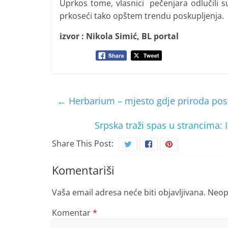
Uprkos tome, vlasnici pečenjara odlučili su
prkoseći tako opštem trendu poskupljenja.
izvor : Nikola Simić, BL portal
←
Herbarium – mjesto gdje priroda post
Srpska traži spas u strancima: 
Share This Post:
Komentariši
Vaša email adresa neće biti objavljivana.
Neop
Komentar
*