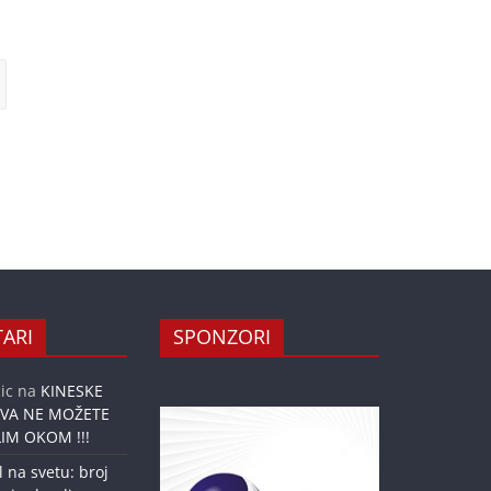
ARI
SPONZORI
ic
na
KINESKE
OVA NE MOŽETE
IM OKOM !!!
l na svetu: broj