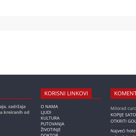
KORISNI LINKOVI
KOMENT
aja, sadržaja
O NAMA
Milorad curc
ja kreiranih od
LJUDI
KOPIJE SAT
KULTURA
OTKRITI GOL
PUTOVANJA
ŽIVOTINJE
Najveći hote
DOKTOR