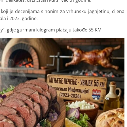
delikates, drži „stari kurs“ već tri godine.
 koji je decenijama sinonim za vrhunsku jagnjetinu, cijena
ala i 2023. godine.
ay“, gdje gurmani kilogram plaćaju takođe 55 KM.