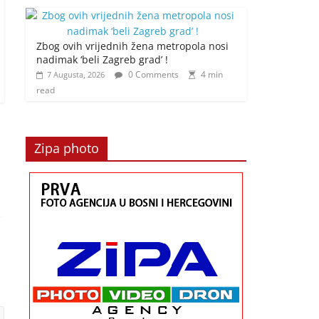
Zbog ovih vrijednih žena metropola nosi
nadimak ‘beli Zagreb grad’ !
0 Comments
4 min
7 Augusta, 2026
read
Zipa photo