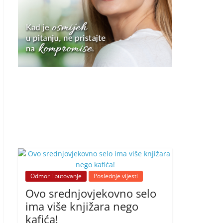
Odmor i putovanje
Poslednje vijesti
Ovo srednjovjekovno selo
ima više knjižara nego
kafića!