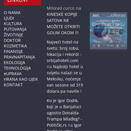
Milorad curcic
na
O NAMA
KINESKE KOPIJE
LJUDI
SATOVA NE
KULTURA
MOŽETE OTKRITI
PUTOVANJA
GOLIM OKOM !!!
ŽIVOTINJE
DOKTOR
Najveći hotel na
KOZMETIKA
svetu: broj soba,
FINANSIJE
lokacija i rekordi -
PRAVNAPITANJA
srbijahoteli.com
EKOLOGIJA
na
Najbolji hotel u
TEHNOLOGIJA
svijetu nalazi se u
eUPRAVA
Meksiku, noćenje
HRANA KAO LIJEK
KONTAKT
van sezone od 319
dolara pa naviše !
Ko je Igor Dodik,
koji je u Banjaluci
ugostio Donalda
Trampa Mlađeg? -
Politički.rs
na
Igor