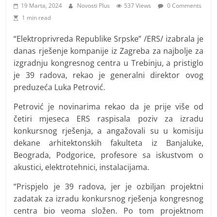
i
19 Marta, 2024
Novosti Plus
537 Views
0 Comments
t
1 min read
i
“Elektroprivreda Republike Srpske” /ERS/ izabrala je
v
danas rješenje kompanije iz Zagreba za najbolje za
n
izgradnju kongresnog centra u Trebinju, a pristiglo
i
je 39 radova, rekao je generalni direktor ovog
h
preduzeća Luka Petrović.
v
Petrović je novinarima rekao da je prije više od
i
četiri mjeseca ERS raspisala poziv za izradu
j
konkursnog rješenja, a angažovali su u komisiju
e
dekane arhitektonskih fakulteta iz Banjaluke,
s
Beograda, Podgorice, profesore sa iskustvom o
t
akustici, elektrotehnici, instalacijama.
i
“Prispjelo je 39 radova, jer je ozbiljan projektni
zadatak za izradu konkursnog rješenja kongresnog
centra bio veoma složen. Po tom projektnom