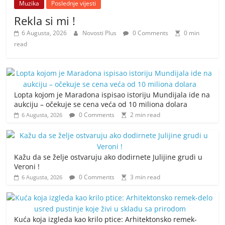
Muzika
Poslednje vijesti
Rekla si mi !
6 Augusta, 2026
Novosti Plus
0 Comments
0 min
read
Lopta kojom je Maradona ispisao istoriju Mundijala ide na
aukciju – očekuje se cena veća od 10 miliona dolara
0 Comments
2 min read
6 Augusta, 2026
Kažu da se želje ostvaruju ako dodirnete Julijine grudi u
Veroni !
0 Comments
3 min read
6 Augusta, 2026
Kuća koja izgleda kao krilo ptice: Arhitektonsko remek-