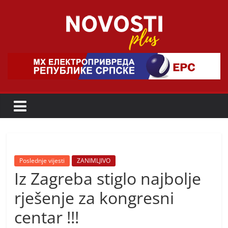
Skip
to
content
Novosti
Plus
P
o
r
t
a
Poslednje vijesti
ZANIMLJIVO
Iz Zagreba stiglo najbolje
l
p
rješenje za kongresni
o
centar !!!
z