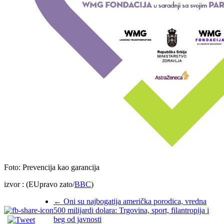
Foto: Prevencija kao garancija
izvor : (EUpravo zato/
BBC
)
←
Oni su najbogatija američka porodica, vredna
500 milijardi dolara: Trgovina, sport, filantropija i
beg od javnosti