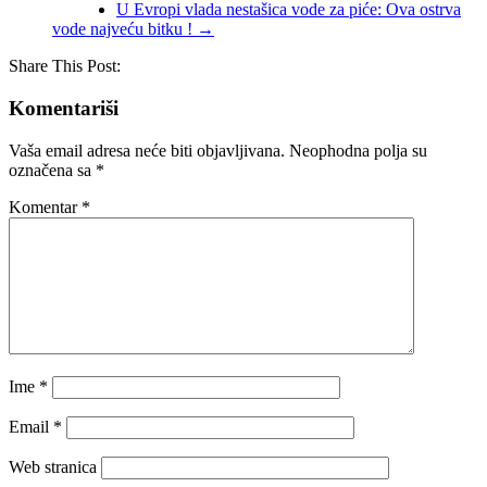
U Evropi vlada nestašica vode za piće: Ova ostrva
vode najveću bitku !
→
Share This Post:
Komentariši
Vaša email adresa neće biti objavljivana.
Neophodna polja su
označena sa
*
Komentar
*
Ime
*
Email
*
Web stranica