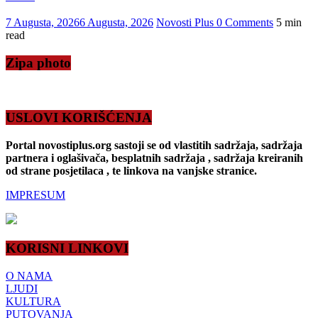
7 Augusta, 2026
6 Augusta, 2026
Novosti Plus
0 Comments
5 min
read
Zipa photo
USLOVI KORIŠĆENJA
Portal novostiplus.org sastoji se od vlastitih sadržaja, sadržaja
partnera i oglašivača, besplatnih sadržaja , sadržaja kreiranih
od strane posjetilaca , te linkova na vanjske stranice.
IMPRESUM
KORISNI LINKOVI
O NAMA
LJUDI
KULTURA
PUTOVANJA