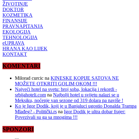
ŽIVOTINJE
DOKTOR
KOZMETIKA
FINANSIJE
PRAVNAPITANJA
EKOLOGIJA
TEHNOLOGIJA
eUPRAVA
HRANA KAO LIJEK
KONTAKT
KOMENTARI
Milorad curcic
na
KINESKE KOPIJE SATOVA NE
MOŽETE OTKRITI GOLIM OKOM !!!
Najveći hotel na svetu: broj soba, lokacija i rekordi -
srbijahoteli.com
na
Najbolji hotel u svijetu nalazi se u
Meksiku, noćenje van sezone od 319 dolara pa naviše !
Ko je Igor Dodik, koji je u Banjaluci ugostio Donalda Trampa
Mlađeg? - Politički.rs
na
Igor Dodik je ultra dobar frajer:
Povezivali su ga sa mnogima !!!
SPONZORI