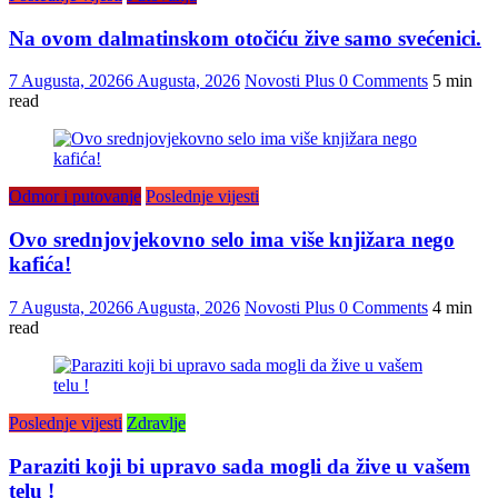
Na ovom dalmatinskom otočiću žive samo svećenici.
7 Augusta, 2026
6 Augusta, 2026
Novosti Plus
0 Comments
5 min
read
Odmor i putovanje
Poslednje vijesti
Ovo srednjovjekovno selo ima više knjižara nego
kafića!
7 Augusta, 2026
6 Augusta, 2026
Novosti Plus
0 Comments
4 min
read
Poslednje vijesti
Zdravlje
Paraziti koji bi upravo sada mogli da žive u vašem
telu !