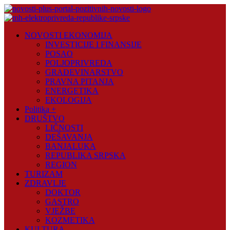
Skip
to
content
Novosti
NOVOSTI EKONOMIJA
Plus
INVESTICIJE I FINANSIJE
POSAO
Portal
POLJOPRIVREDA
pozitivnih
GRAĐEVINARSTVO
vijesti
PRAVNA PITANJA
ENERGETIKA
EKOLOGIJA
Politika +
DRUŠTVO
LIČNOSTI
DEŠAVANJA
BANJALUKA
REPUBLIKA SRPSKA
REGION
TURIZAM
ZDRAVLJE
DOKTOR
GASTRO
VJEŽBE
KOZMETIKA
KULTURA