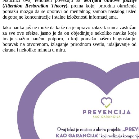
Naučnici ovaj fenomen povezuju sa
teorijom obnove pažnje
(
Attention Restoration Theory
),
prema kojoj prirodna okruženja
pomažu mozgu da se oporavi od mentalnog zamora nastalog usled
dugotrajne koncentracije i stalne izloženosti informacijama.
Iako nauka još ne može da kaže da je upravo zalazak sunca zaslužan
za sve ove efekte, jasno je da on objedinjuje nekoliko navika koje
imaju snažnu naučnu potporu, a koji pomažu našem blagostanju:
boravak na otvorenom, izlaganje prirodnom svetlu, udaljavanje od
ekrana i nekoliko minuta u miru.