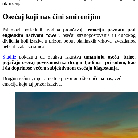
okruženja.
Osećaj koji nas čini smirenijim
Psiholozi poslednjih godina proučavaju
emociju poznatu pod
engleskim nazivom
“awe”
,
osećaj strahopoštovanja ili dubokog
divljenja koji izazivaju prizori poput planinskih vrhova, zvezdanog
neba ili zalaska sunca.
Studije
pokazuju da ovakva iskustva
umanjuju osećaj brige,
pojačaju osećaj povezanosti sa drugim ljudima i prirodom, kao
i da doprinose većem subjektivnom osećaju blagostanja.
Drugim rečima, nije samo lep prizor ono što utiče na nas, već
emocija koju taj prizor izaziva.