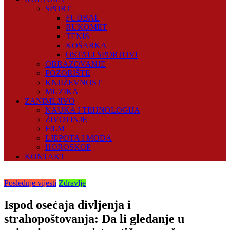
SPORT
FUDBAL
RUKOMET
TENIS
KOŠARKA
OSTALI SPORTOVI
OBRAZOVANJE
POZORIŠTE
KNJIŽEVNOST
MUZIKA
ZANIMLJIVO
NAUKA I TEHNOLOGIJA
ŽIVOTINJE
FILM
LJEPOTA I MODA
HOROSKOP
KONTAKT
Poslednje vijesti
Zdravlje
Ispod osećaja divljenja i
strahopoštovanja: Da li gledanje u