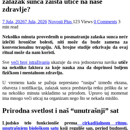
zalazak sunca zaista utiče na naše
zdravlje?
7 Jula, 2026
7 Jula, 2026
Novosti Plus
123 Views
0 Comments
3
min read
Nekoliko minuta provedenih u posmatranju zalaska sunca neće
izlečiti hronične bolesti, niti može da bude zamena za
konvencionalnu terapiju. Ali, brojne studije otkrivaju da ovaj
ritual može da nam koristi.
Sve
veći broj istraživanja
ukazuje da ova jednostavna navika
utiče
na nekoliko faktora za koje nauka zna da doprinosi boljem
fizičkom i mentalnom zdravlju.
U vremenu kada se pažnja neprestano “rasipa” između ekrana,
obaveza i notifikacija, zalazak sunca predstavlja retku priliku da se
na nekoliko minuta uskladimo sa prirodom. Upravo taj momenat
ima mnogo veći uticaj na organizam nego što se nekada mislilo.
Prirodna svetlost i naš “unutrašnji” sat
Ljudsko telo funkcioniše prema
cirkadijalnom ritmu,
unutrašnjem biološkom satu
koji reguliše san, period budnosti,