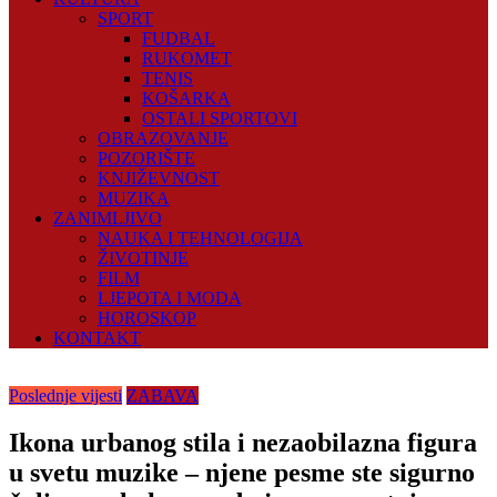
SPORT
FUDBAL
RUKOMET
TENIS
KOŠARKA
OSTALI SPORTOVI
OBRAZOVANJE
POZORIŠTE
KNJIŽEVNOST
MUZIKA
ZANIMLJIVO
NAUKA I TEHNOLOGIJA
ŽIVOTINJE
FILM
LJEPOTA I MODA
HOROSKOP
KONTAKT
Poslednje vijesti
ZABAVA
Ikona urbanog stila i nezaobilazna figura
u svetu muzike – njene pesme ste sigurno