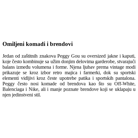
Omiljeni komadi i brendovi
Jedan od zaštitnih znakova Peggy Gou su oversized jakne i kaputi,
koje često kombinuje sa užim donjim delovima garderobe, stvarajući
balans između volumena i forme. Njena ljubav prema vintage modi
prikazuje se kroz izbor retro majica i farmerki, dok su sportski
elementi vidljivi kroz česte upotrebe patika i sportskih pantalona.
Peggy često nosi komade od brendova kao što su Off-White,
Balenciaga i Nike, ali i manje poznate brendove koji se uklapaju u
njen jedinstveni stil.