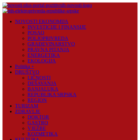
Skip
to
content
Novosti
NOVOSTI EKONOMIJA
Plus
INVESTICIJE I FINANSIJE
POSAO
Portal
POLJOPRIVREDA
pozitivnih
GRAĐEVINARSTVO
vijesti
PRAVNA PITANJA
ENERGETIKA
EKOLOGIJA
Politika +
DRUŠTVO
LIČNOSTI
DEŠAVANJA
BANJALUKA
REPUBLIKA SRPSKA
REGION
TURIZAM
ZDRAVLJE
DOKTOR
GASTRO
VJEŽBE
KOZMETIKA
KULTURA