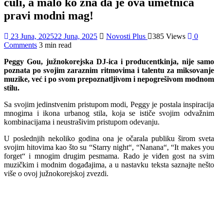
čuli, a malo ko zna da je ova umetnica
pravi modni mag!
23 Juna, 2025
22 Juna, 2025
Novosti Plus
385 Views
0
Comments
3 min read
Peggy Gou, južnokorejska DJ-ica i producentkinja, nije samo
poznata po svojim zaraznim ritmovima i talentu za miksovanje
muzike, već i po svom prepoznatljivom i nepogrešivom modnom
stilu.
Sa svojim jedinstvenim pristupom modi, Peggy je postala inspiracija
mnogima i ikona urbanog stila, koja se ističe svojim odvažnim
kombinacijama i neustrašivim pristupom odevanju.
U poslednjih nekoliko godina ona je očarala publiku širom sveta
svojim hitovima kao što su “Starry night“, “Nanana“, “It makes you
forget“ i mnogim drugim pesmama. Rado je viđen gost na svim
muzičkim i modnim događajima, a u nastavku teksta saznajte nešto
više o ovoj južnokorejskoj zvezdi.