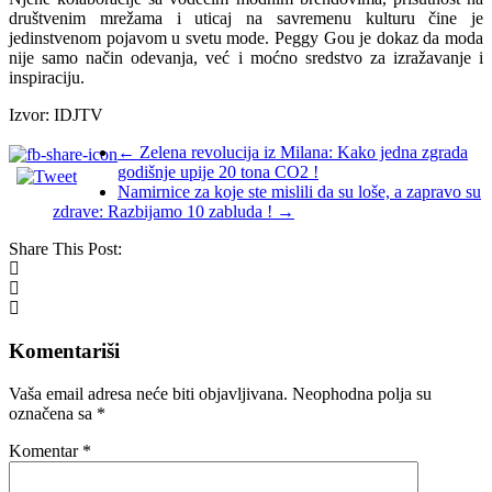
društvenim mrežama i uticaj na savremenu kulturu čine je
jedinstvenom pojavom u svetu mode. Peggy Gou je dokaz da moda
nije samo način odevanja, već i moćno sredstvo za izražavanje i
inspiraciju.
Izvor: IDJTV
←
Zelena revolucija iz Milana: Kako jedna zgrada
godišnje upije 20 tona CO2 !
Namirnice za koje ste mislili da su loše, a zapravo su
zdrave: Razbijamo 10 zabluda !
→
Share This Post:
Komentariši
Vaša email adresa neće biti objavljivana.
Neophodna polja su
označena sa
*
Komentar
*