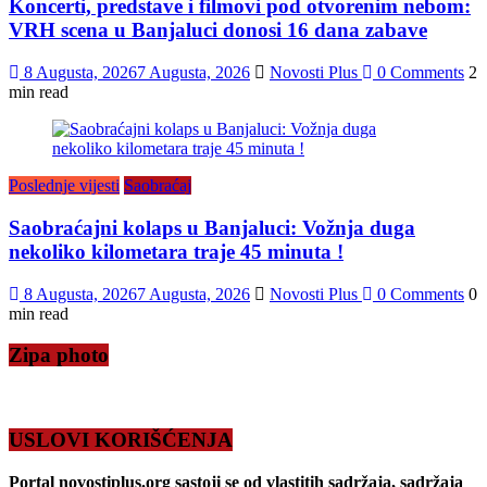
Koncerti, predstave i filmovi pod otvorenim nebom:
VRH scena u Banjaluci donosi 16 dana zabave
8 Augusta, 2026
7 Augusta, 2026
Novosti Plus
0 Comments
2
min read
Poslednje vijesti
Saobraćaj
Saobraćajni kolaps u Banjaluci: Vožnja duga
nekoliko kilometara traje 45 minuta !
8 Augusta, 2026
7 Augusta, 2026
Novosti Plus
0 Comments
0
min read
Zipa photo
USLOVI KORIŠĆENJA
Portal novostiplus.org sastoji se od vlastitih sadržaja, sadržaja