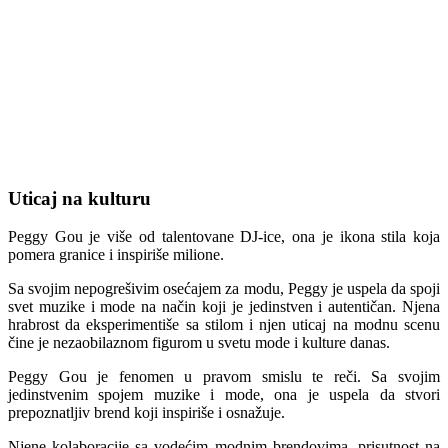
Uticaj na kulturu
Peggy Gou je više od talentovane DJ-ice, ona je ikona stila koja
pomera granice i inspiriše milione.
Sa svojim nepogrešivim osećajem za modu, Peggy je uspela da spoji
svet muzike i mode na način koji je jedinstven i autentičan. Njena
hrabrost da eksperimentiše sa stilom i njen uticaj na modnu scenu
čine je nezaobilaznom figurom u svetu mode i kulture danas.
Peggy Gou je fenomen u pravom smislu te reči. Sa svojim
jedinstvenim spojem muzike i mode, ona je uspela da stvori
prepoznatljiv brend koji inspiriše i osnažuje.
Njene kolaboracije sa vodećim modnim brendovima, prisutnost na