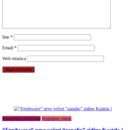
Ime
*
Email
*
Web stranica
Koncertna dešavanja
Poslednje vijesti
“Freshwave” prve večeri “zapalio” zidine Kastela !