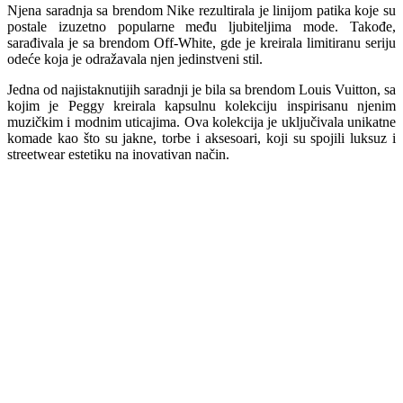
Njena saradnja sa brendom Nike rezultirala je linijom patika koje su
postale izuzetno popularne među ljubiteljima mode. Takođe,
sarađivala je sa brendom Off-White, gde je kreirala limitiranu seriju
odeće koja je odražavala njen jedinstveni stil.
Jedna od najistaknutijih saradnji je bila sa brendom Louis Vuitton, sa
kojim je Peggy kreirala kapsulnu kolekciju inspirisanu njenim
muzičkim i modnim uticajima. Ova kolekcija je uključivala unikatne
komade kao što su jakne, torbe i aksesoari, koji su spojili luksuz i
streetwear estetiku na inovativan način.