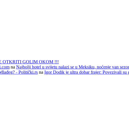
 OTKRITI GOLIM OKOM !!!
li.com
na
Najbolji hotel u svijetu nalazi se u Meksiku, noćenje van sezo
lađeg? - Politički.rs
na
Igor Dodik je ultra dobar frajer: Povezivali su