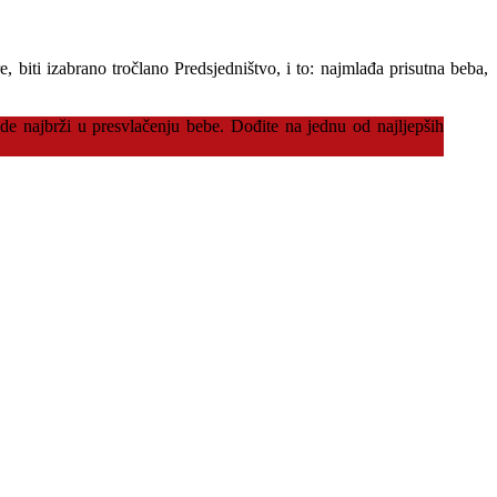
 biti izabrano tročlano Predsjedništvo, i to: najmlađa prisutna beba,
de najbrži u presvlačenju bebe. Dođite na jednu od najljepših