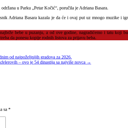
ti održana u Parku „Petar Kočić“, poručila je Adriana Basara.
snik Adriana Basara kazala je da će i ovaj put uz mnogo muzike i igre,
i najbrže bebe u puzanju, a od ove godine, nagradićemo i tatu koji bu
a treba da ponesu kopije rodnih listova za prijavu beba.
jednim od najpoželjnijih gradova za 2026.
elerovih – ovo je 54 dinastija sa najviše novca
→
na sa
*