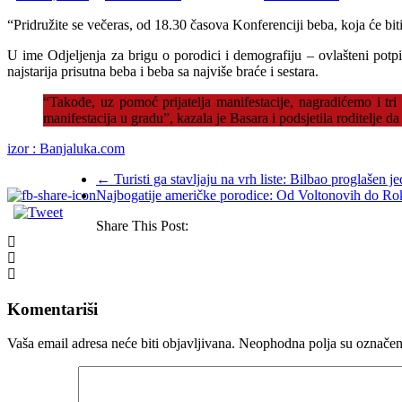
“Pridružite se večeras, od 18.30 časova Konferenciji beba, koja će bi
U ime Odjeljenja za brigu o porodici i demografiju – ovlašteni potpi
najstarija prisutna beba i beba sa najviše braće i sestara.
“Takođe, uz pomoć prijatelja manifestacije, nagradićemo i tr
manifestacija u gradu”, kazala je Basara i podsjetila roditelje d
izor : Banjaluka.com
←
Turisti ga stavljaju na vrh liste: Bilbao proglašen 
Najbogatije američke porodice: Od Voltonovih do Rokf
Share This Post:
Komentariši
Vaša email adresa neće biti objavljivana.
Neophodna polja su označe