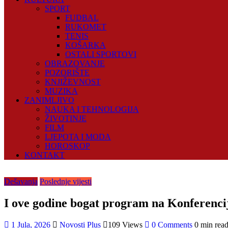
SPORT
FUDBAL
RUKOMET
TENIS
KOŠARKA
OSTALI SPORTOVI
OBRAZOVANJE
POZORIŠTE
KNJIŽEVNOST
MUZIKA
ZANIMLJIVO
NAUKA I TEHNOLOGIJA
ŽIVOTINJE
FILM
LJEPOTA I MODA
HOROSKOP
KONTAKT
Dešavanja
Poslednje vijesti
I ove godine bogat program na Konferencij
1 Jula, 2026
Novosti Plus
109 Views
0 Comments
0 min rea