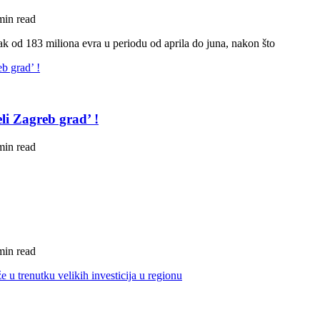
min read
ak od 183 miliona evra u periodu od aprila do juna, nakon što
li Zagreb grad’ !
min read
min read