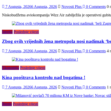
7 Augusta, 2026
6 Augusta, 2026
Novosti Plus
0 Comments
0 
Niskobudžetna aviokompanija Wizz Air zabilježila je operativni gubit
Istorija
Poslednje vijesti
Zbog ovih vrijednih žena metropola nosi nadimak ‘be
7 Augusta, 2026
6 Augusta, 2026
Novosti Plus
0 Comments
4 
Ekonomija
Poslednje vijesti
Kina pooštrava kontrolu nad bogatima !
7 Augusta, 2026
6 Augusta, 2026
Novosti Plus
0 Comments
1 
Biznis
Poslednje vijesti