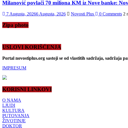
Milanović povlači 70 miliona KM iz Nove banke: Novac
7 Augusta, 2026
6 Augusta, 2026
Novosti Plus
0 Comments
2 
Zipa photo
USLOVI KORIŠĆENJA
Portal novostiplus.org sastoji se od vlastitih sadržaja, sadržaja p
IMPRESUM
KORISNI LINKOVI
O NAMA
LJUDI
KULTURA
PUTOVANJA
ŽIVOTINJE
DOKTOR