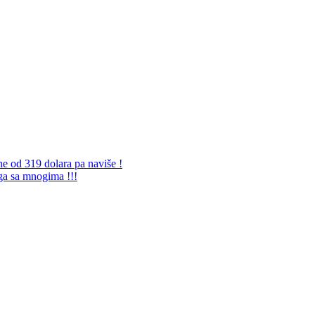
ne od 319 dolara pa naviše !
 ga sa mnogima !!!