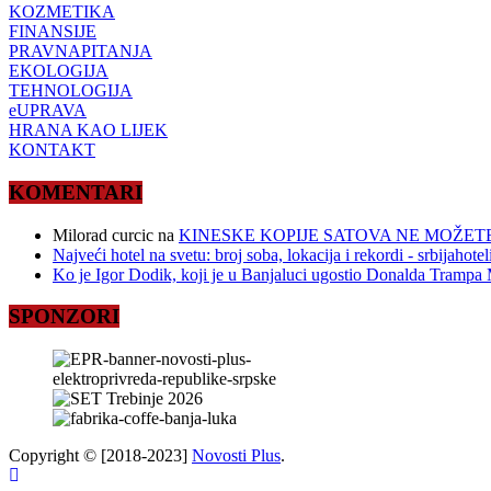
KOZMETIKA
FINANSIJE
PRAVNAPITANJA
EKOLOGIJA
TEHNOLOGIJA
eUPRAVA
HRANA KAO LIJEK
KONTAKT
KOMENTARI
Milorad curcic
na
KINESKE KOPIJE SATOVA NE MOŽETE
Najveći hotel na svetu: broj soba, lokacija i rekordi - srbijahote
Ko je Igor Dodik, koji je u Banjaluci ugostio Donalda Trampa M
SPONZORI
Copyright © [2018-2023]
Novosti Plus
.