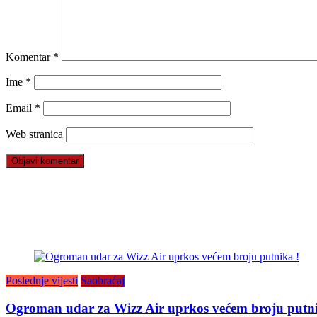
Komentar
*
Ime
*
Email
*
Web stranica
Poslednje vijesti
Saobraćaj
Ogroman udar za Wizz Air uprkos većem broju putni