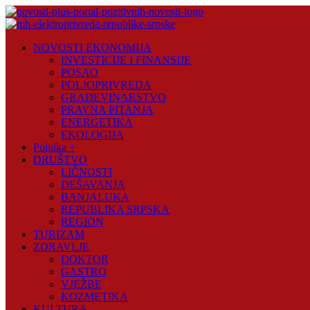
Skip
to
content
Novosti
NOVOSTI EKONOMIJA
Plus
INVESTICIJE I FINANSIJE
POSAO
Portal
POLJOPRIVREDA
pozitivnih
GRAĐEVINARSTVO
vijesti
PRAVNA PITANJA
ENERGETIKA
EKOLOGIJA
Politika +
DRUŠTVO
LIČNOSTI
DEŠAVANJA
BANJALUKA
REPUBLIKA SRPSKA
REGION
TURIZAM
ZDRAVLJE
DOKTOR
GASTRO
VJEŽBE
KOZMETIKA
KULTURA