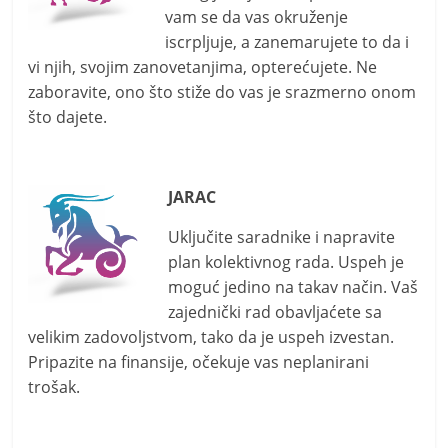
vam se da vas okruženje
iscrpljuje, a zanemarujete to da i
vi njih, svojim zanovetanjima, opterećujete. Ne
zaboravite, ono što stiže do vas je srazmerno onom
što dajete.
JARAC
Uključite saradnike i napravite
plan kolektivnog rada. Uspeh je
moguć jedino na takav način. Vaš
zajednički rad obavljaćete sa
velikim zadovoljstvom, tako da je uspeh izvestan.
Pripazite na finansije, očekuje vas neplanirani
trošak.