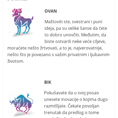
i
t
OVAN
i
Maštoviti ste, svestrani i puni
v
ideja, pa su velike šanse da ćete
n
to dobro unovčiti. Međutim, da
i
biste ostvarili neke veće ciljeve,
h
moraćete nešto žrtvovati, a to je, najverovatnije,
v
nešto što je povezano s vašim privatnim i ljubavnim
i
životom.
j
e
BIК
s
t
Pokušavate da u svoj posao
i
unesete inovacije o kojima dugo
razmišljate. Čekate povoljan
trenutak da predlog o tome