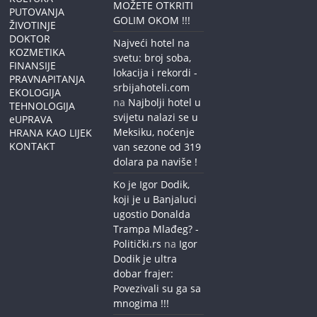
MOŽETE OTKRITI
PUTOVANJA
GOLIM OKOM !!!
ŽIVOTINJE
DOKTOR
Najveći hotel na
KOZMETIKA
svetu: broj soba,
FINANSIJE
lokacija i rekordi -
PRAVNAPITANJA
srbijahoteli.com
EKOLOGIJA
na
Najbolji hotel u
TEHNOLOGIJA
svijetu nalazi se u
eUPRAVA
Meksiku, noćenje
HRANA KAO LIJEK
KONTAKT
van sezone od 319
dolara pa naviše !
Ko je Igor Dodik,
koji je u Banjaluci
ugostio Donalda
Trampa Mlađeg? -
Politički.rs
na
Igor
Dodik je ultra
dobar frajer:
Povezivali su ga sa
mnogima !!!