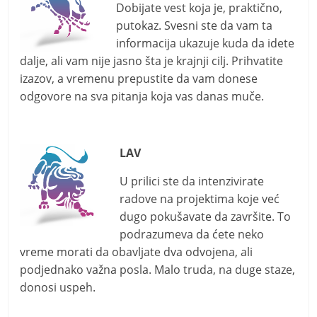
Dobijate vest koja je, praktično,
putokaz. Svesni ste da vam ta
informacija ukazuje kuda da idete
dalje, ali vam nije jasno šta je krajnji cilj. Prihvatite
izazov, a vremenu prepustite da vam donese
odgovore na sva pitanja koja vas danas muče.
LAV
U prilici ste da intenzivirate
radove na projektima koje već
dugo pokušavate da završite. To
podrazumeva da ćete neko
vreme morati da obavljate dva odvojena, ali
podjednako važna posla. Malo truda, na duge staze,
donosi uspeh.