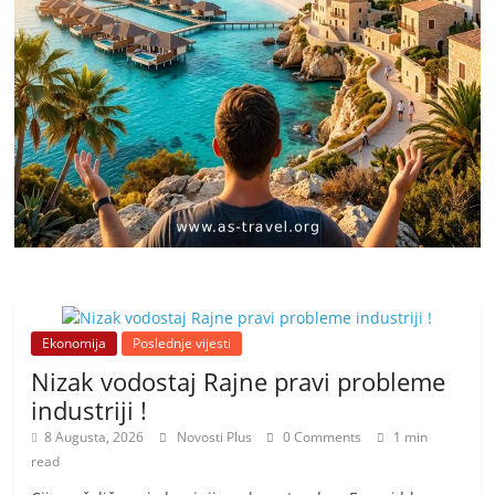
Ekonomija
Poslednje vijesti
Nizak vodostaj Rajne pravi probleme
industriji !
8 Augusta, 2026
Novosti Plus
0 Comments
1 min
read