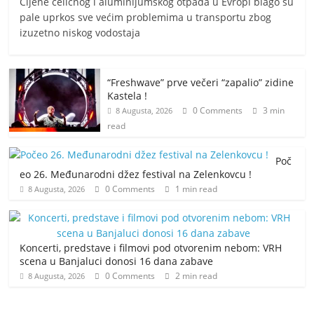
Cijene čeličnog i aluminijumskog otpada u Evropi blago su
pale uprkos sve većim problemima u transportu zbog
izuzetno niskog vodostaja
“Freshwave” prve večeri “zapalio” zidine
Kastela !
0 Comments
3 min
8 Augusta, 2026
read
Poč
eo 26. Međunarodni džez festival na Zelenkovcu !
0 Comments
1 min read
8 Augusta, 2026
Koncerti, predstave i filmovi pod otvorenim nebom: VRH
scena u Banjaluci donosi 16 dana zabave
0 Comments
2 min read
8 Augusta, 2026