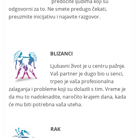
predočite ljudima koji su
odgovorni za to. Ne smete predugo čekati,
preuzmite inicijativu i najavite razgovor.
BLIZANCI
Ljubavni život je u centru pažnje.
Vaš partner je dugo bio u senci,
trpeo je vaša profesionalna
zalaganja i probleme koji su dolazili s tim. Vreme je
da mu to nadoknadite, naročito krajem dana, kada
će mu biti potrebna vaša uteha.
RAК