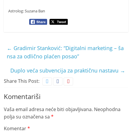
Astrolog: Suzana Ban
←
Gradimir Stanković: “Digitalni marketing – ša
nsa za odlično plaćen posao”
Duplo veća subvencija za praktičnu nastavu
→
Share This Post:
Komentariši
Vaša email adresa neće biti objavljivana.
Neophodna
polja su označena sa
*
Komentar
*