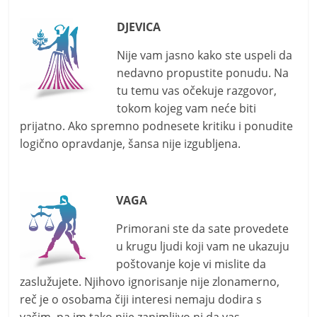
DJEVICA
Nije vam jasno kako ste uspeli da
nedavno propustite ponudu. Na
tu temu vas očekuje razgovor,
tokom kojeg vam neće biti
prijatno. Ako spremno podnesete kritiku i ponudite
logično opravdanje, šansa nije izgubljena.
VAGA
Primorani ste da sate provedete
u krugu ljudi koji vam ne ukazuju
poštovanje koje vi mislite da
zaslužujete. Njihovo ignorisanje nije zlonamerno,
reč je o osobama čiji interesi nemaju dodira s
vašim, pa im tako nije zanimljivo ni da vas