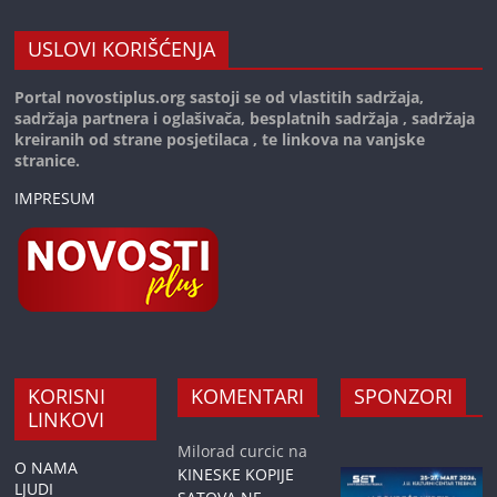
USLOVI KORIŠĆENJA
Portal novostiplus.org sastoji se od vlastitih sadržaja,
sadržaja partnera i oglašivača, besplatnih sadržaja , sadržaja
kreiranih od strane posjetilaca , te linkova na vanjske
stranice.
IMPRESUM
KORISNI
KOMENTARI
SPONZORI
LINKOVI
Milorad curcic
na
O NAMA
KINESKE KOPIJE
LJUDI