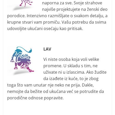
naporna za sve. Svoje strahove
najviše projektujete na ženski deo
porodice. Intenzivno razmišljate o svakom detalju, a
krupne stvari vam promiču. Vašu potrebu da svima
udovoljite ukućani osećaju kao pritisak.
LAV
Vi niste osoba koja voli velike
promene. U skladu s tim, ne
uživate ni u izlascima. Ako žudite
da izađete iz kuće, to je zbog
toga što vam unutar nje neko ne prija. Dakle,
nemojte da bežite od ukućana već se potrudite da
porodične odnose popravite.