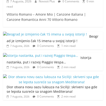
7 Augusta, 2026
Novosti Plus
0 Comments
0 min
read
Vittorio Romano – Amore Mio | Canzone Italiana |
Canzone Romantica Anni 70 Vittorio Romano
Beogr
ad je izmijenio čak 15 imena u svojoj istoriji !
0 Comments
1 min read
7 Augusta, 2026
Istorija
nastanka, put i razvoj Piaggio Vespa…
0 Comments
2 min read
7 Augusta, 2026
Dior otvara novu oazu luksuza na Siciliji: skriveni spa gde
se lepota susreće sa snagom Mediterana!
0 Comments
2 min read
7 Augusta, 2026