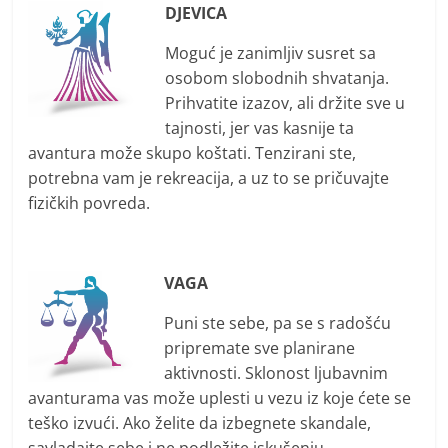
DJEVICA
Moguć je zanimljiv susret sa
osobom slobodnih shvatanja.
Prihvatite izazov, ali držite sve u
tajnosti, jer vas kasnije ta
avantura može skupo koštati. Tenzirani ste,
potrebna vam je rekreacija, a uz to se pričuvajte
fizičkih povreda.
VAGA
Puni ste sebe, pa se s radošću
pripremate sve planirane
aktivnosti. Sklonost ljubavnim
avanturama vas može uplesti u vezu iz koje ćete se
teško izvući. Ako želite da izbegnete skandale,
savladajte sebe i ne podležite iskušenju.