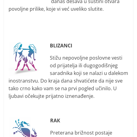
danas dešava u suštini otvara
povoljne prilike, koje vi već uveliko slutite.
BLIZANCI
Stižu nepovoljne poslovne vesti
od prijatelja ili dugogodišnjeg
saradnika koji se nalazi u dalekom
inostranstvu. Do kraja dana shvatićete da nije sve
tako crno kako vam se na prvi pogled učinilo. U
ljubavi očekujte prijatno iznenađenje.
RAК
Preterana brižnost postaje