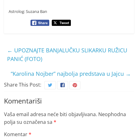
Astrolog: Suzana Ban
←
UPOZNAJTE BANJALUČKU SLIKARKU RUŽICU
PANIĆ (FOTO)
“Karolina Nojber” najbolja predstava u Jajcu
→
Share This Post:
Komentariši
Vaša email adresa neće biti objavljivana.
Neophodna
polja su označena sa
*
Komentar
*