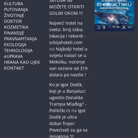
SATOVA NE
KULTURA
MOŽETE OTKRITI
PUTOVANJA
GOLIM OKOM !!!
ŽIVOTINJE
DOKTOR
Najveći hotel na
KOZMETIKA
svetu: broj soba,
FINANSIJE
lokacija i rekordi -
PRAVNAPITANJA
srbijahoteli.com
EKOLOGIJA
na
Najbolji hotel u
TEHNOLOGIJA
svijetu nalazi se u
eUPRAVA
Meksiku, noćenje
HRANA KAO LIJEK
KONTAKT
van sezone od 319
dolara pa naviše !
Ko je Igor Dodik,
koji je u Banjaluci
ugostio Donalda
Trampa Mlađeg? -
Politički.rs
na
Igor
Dodik je ultra
dobar frajer:
Povezivali su ga sa
mnogima !!!