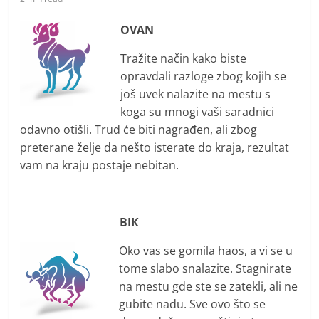
i
t
OVAN
i
Tražite način kako biste
v
opravdali razloge zbog kojih se
n
još uvek nalazite na mestu s
i
koga su mnogi vaši saradnici
h
odavno otišli. Trud će biti nagrađen, ali zbog
v
preterane želje da nešto isterate do kraja, rezultat
i
vam na kraju postaje nebitan.
j
e
BIК
s
t
Oko vas se gomila haos, a vi se u
i
tome slabo snalazite. Stagnirate
na mestu gde ste se zatekli, ali ne
gubite nadu. Sve ovo što se