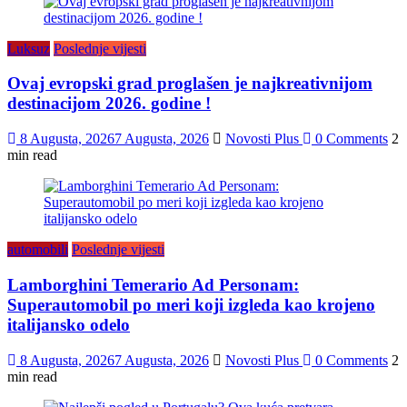
Luksuz
Poslednje vijesti
Ovaj evropski grad proglašen je najkreativnijom
destinacijom 2026. godine !
8 Augusta, 2026
7 Augusta, 2026
Novosti Plus
0 Comments
2
min read
automobili
Poslednje vijesti
Lamborghini Temerario Ad Personam:
Superautomobil po meri koji izgleda kao krojeno
italijansko odelo
8 Augusta, 2026
7 Augusta, 2026
Novosti Plus
0 Comments
2
min read