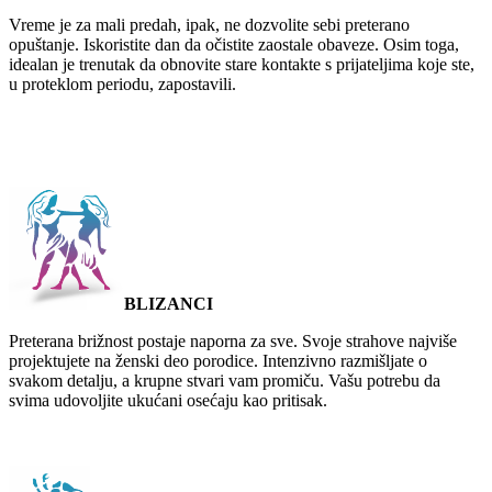
Vreme je za mali predah, ipak, ne dozvolite sebi preterano
opuštanje. Iskoristite dan da očistite zaostale obaveze. Osim toga,
idealan je trenutak da obnovite stare kontakte s prijateljima koje ste,
u proteklom periodu, zapostavili.
BLIZANCI
Preterana brižnost postaje naporna za sve. Svoje strahove najviše
projektujete na ženski deo porodice. Intenzivno razmišljate o
svakom detalju, a krupne stvari vam promiču. Vašu potrebu da
svima udovoljite ukućani osećaju kao pritisak.