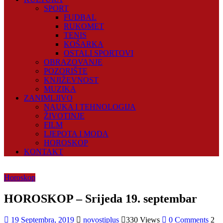
SPORT
FUDBAL
RUKOMET
TENIS
KOŠARKA
OSTALI SPORTOVI
OBRAZOVANJE
POZORIŠTE
KNJIŽEVNOST
MUZIKA
ZANIMLJIVO
NAUKA I TEHNOLOGIJA
ŽIVOTINJE
FILM
LJEPOTA I MODA
HOROSKOP
KONTAKT
Horoskop
HOROSKOP – Srijeda 19. septembar
19 Septembra, 2019
novostiplus
330 Views
0 Comments
2