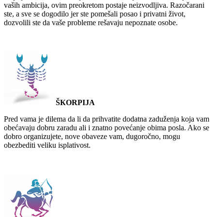
vaših ambicija, ovim preokretom postaje neizvodljiva. Razočarani
ste, a sve se dogodilo jer ste pomešali posao i privatni život,
dozvolili ste da vaše probleme rešavaju nepoznate osobe.
ŠКORPIJA
Pred vama je dilema da li da prihvatite dodatna zaduženja koja vam
obećavaju dobru zaradu ali i znatno povećanje obima posla. Ako se
dobro organizujete, nove obaveze vam, dugoročno, mogu
obezbediti veliku isplativost.