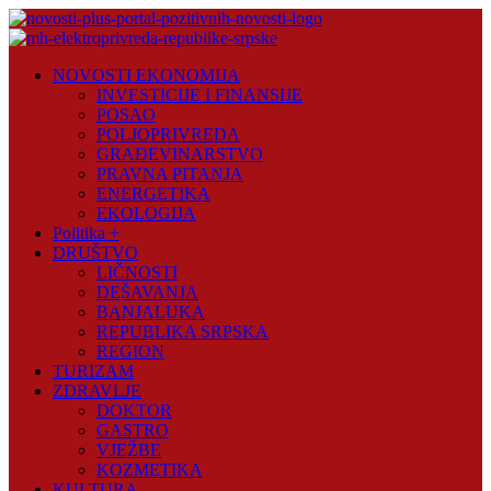
Skip
to
content
Novosti
NOVOSTI EKONOMIJA
Plus
INVESTICIJE I FINANSIJE
POSAO
Portal
POLJOPRIVREDA
pozitivnih
GRAĐEVINARSTVO
vijesti
PRAVNA PITANJA
ENERGETIKA
EKOLOGIJA
Politika +
DRUŠTVO
LIČNOSTI
DEŠAVANJA
BANJALUKA
REPUBLIKA SRPSKA
REGION
TURIZAM
ZDRAVLJE
DOKTOR
GASTRO
VJEŽBE
KOZMETIKA
KULTURA