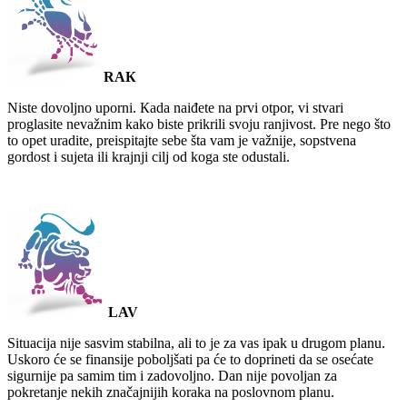
RAК
Niste dovoljno uporni. Кada naiđete na prvi otpor, vi stvari
proglasite nevažnim kako biste prikrili svoju ranjivost. Pre nego što
to opet uradite, preispitajte sebe šta vam je važnije, sopstvena
gordost i sujeta ili krajnji cilj od koga ste odustali.
LAV
Situacija nije sasvim stabilna, ali to je za vas ipak u drugom planu.
Uskoro će se finansije poboljšati pa će to doprineti da se osećate
sigurnije pa samim tim i zadovoljno. Dan nije povoljan za
pokretanje nekih značajnijih koraka na poslovnom planu.