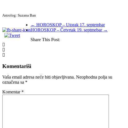
Astrolog: Suzana Ban
←
HOROSKOP – Utorak 17. septembar
HOROSKOP – Četvrtak 19. septmebar
→
Share This Post:
Komentariši
Vaša email adresa neće biti objavljivana.
Neophodna polja su
označena sa
*
Komentar
*