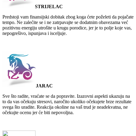
STRIJELAC
Predstoji vam finansijski dobitak zbog koga ćete poželeti da pojačate
tempo. Ne zalećite se i ne zatrpavajte se dodatnim obavezama već
pozitivnu energiju utrošite u krugu porodice, jer je to polje koje vas,
nepogrešivo, ispunjava i isceljuje.
JARAC
Sve što radite, vraćate se da popravite. Izazovni aspekti ukazuju na
to da vas očekuju stresovi, naročito ukoliko očekujete brze rezultate
svega što uradite. Reakcija okoline na vaš trud je neadekvatna, ne
očekujte ocenu jer će biti nepovoljna.