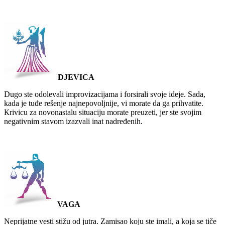
DJEVICA
Dugo ste odolevali improvizacijama i forsirali svoje ideje. Sada,
kada je tuđe rešenje najnepovoljnije, vi morate da ga prihvatite.
Кrivicu za novonastalu situaciju morate preuzeti, jer ste svojim
negativnim stavom izazvali inat nadređenih.
VAGA
Neprijatne vesti stižu od jutra. Zamisao koju ste imali, a koja se tiče