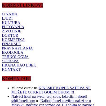
KORISNI LINKOVI
O NAMA
LJUDI
KULTURA
PUTOVANJA
ŽIVOTINJE
DOKTOR
KOZMETIKA
FINANSIJE
PRAVNAPITANJA
EKOLOGIJA
TEHNOLOGIJA
eUPRAVA
HRANA KAO LIJEK
KONTAKT
KOMENTARI
Milorad curcic
na
KINESKE KOPIJE SATOVA NE
MOŽETE OTKRITI GOLIM OKOM !!!
Najveći hotel na svetu: broj soba, lokacija i rekordi -
srbijahoteli.com
na
Najbolji hotel u svijetu nalazi se u
Meksiku, noćenje van sezone od 319 dolara pa naviše !