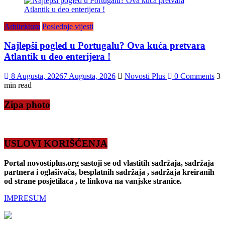
Arhitektura
Poslednje vijesti
Najlepši pogled u Portugalu? Ova kuća pretvara
Atlantik u deo enterijera !
8 Augusta, 2026
7 Augusta, 2026
Novosti Plus
0 Comments
3
min read
Zipa photo
USLOVI KORIŠĆENJA
Portal novostiplus.org sastoji se od vlastitih sadržaja, sadržaja
partnera i oglašivača, besplatnih sadržaja , sadržaja kreiranih
od strane posjetilaca , te linkova na vanjske stranice.
IMPRESUM