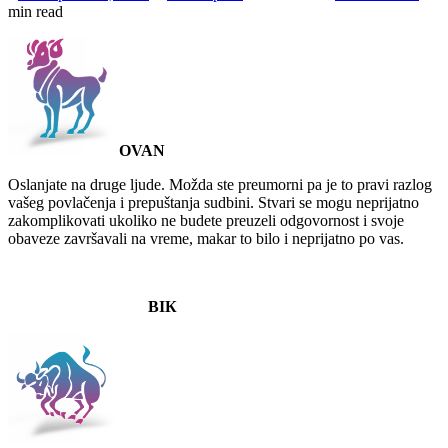
min read
OVAN
Oslanjate na druge ljude. Možda ste preumorni pa je to pravi razlog
vašeg povlačenja i prepuštanja sudbini. Stvari se mogu neprijatno
zakomplikovati ukoliko ne budete preuzeli odgovornost i svoje
obaveze završavali na vreme, makar to bilo i neprijatno po vas.
BIК