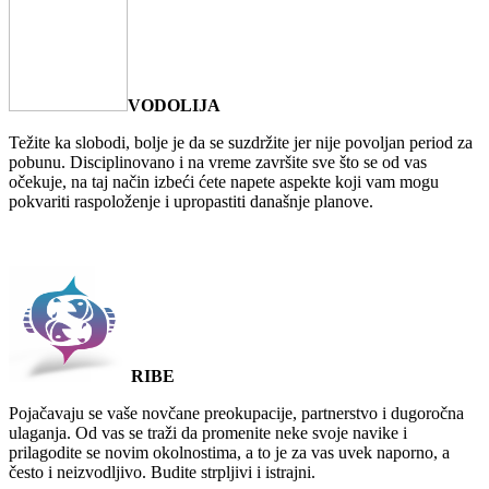
VODOLIJA
Težite ka slobodi, bolje je da se suzdržite jer nije povoljan period za
pobunu. Disciplinovano i na vreme završite sve što se od vas
očekuje, na taj način izbeći ćete napete aspekte koji vam mogu
pokvariti raspoloženje i upropastiti današnje planove.
RIBE
Pojačavaju se vaše novčane preokupacije, partnerstvo i dugoročna
ulaganja. Od vas se traži da promenite neke svoje navike i
prilagodite se novim okolnostima, a to je za vas uvek naporno, a
često i neizvodljivo. Budite strpljivi i istrajni.