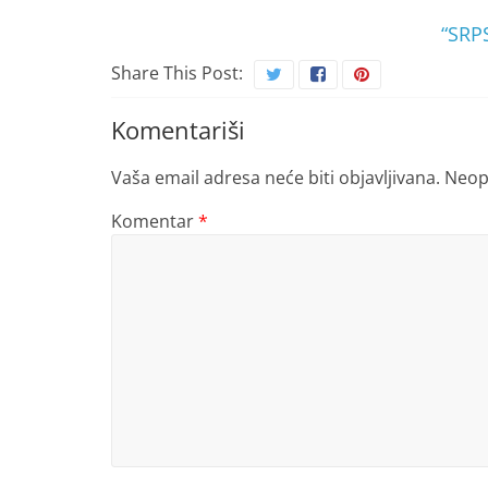
“SRP
Share This Post:
Komentariši
Vaša email adresa neće biti objavljivana.
Neop
Komentar
*