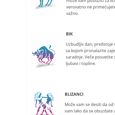
može vam poslužiti za lič
i
verovatno ne primećujet
t
važno.
i
v
n
BIК
i
Uzbudljiv dan, predstoje
h
sa kojom pronalazite zaje
v
saradnje. Veče posvetite s
i
ljubavi i topline.
j
e
s
t
BLIZANCI
i
Može vam se desiti da od 
vam lako da se obuzdate ali