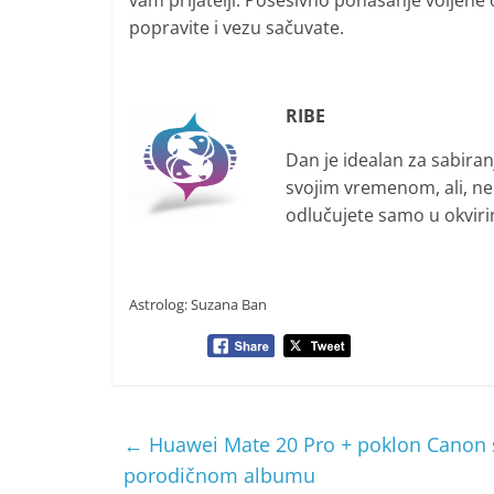
vam prijatelji. Posesivno ponašanje voljene
popravite i vezu sačuvate.
RIBE
Dan je idealan za sabiran
svojim vremenom, ali, ne 
odlučujete samo u okvirim
Astrolog: Suzana Ban
←
Huawei Mate 20 Pro + poklon Canon se
porodičnom albumu