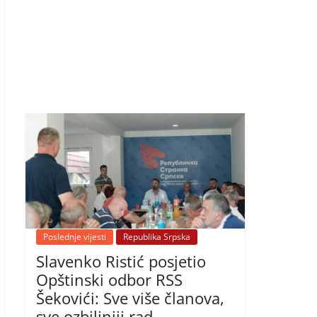
Poslednje vijesti
Republika Srpska
Slavenko Ristić posjetio
Opštinski odbor RSS
Šekovići: Sve više članova,
sve ozbiljniji rad