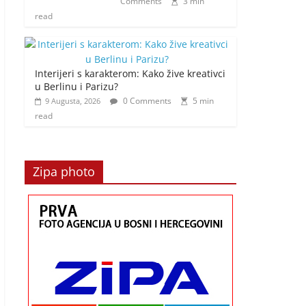
Comments
3 min
read
Interijeri s karakterom: Kako žive kreativci
u Berlinu i Parizu?
0 Comments
5 min
9 Augusta, 2026
read
Zipa photo