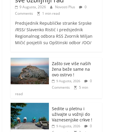
9 Augusta, 2026
Novosti Plus
0
Comments
1 min read
Predsjednik Republičke stranke Srpske
/RSS/ Slavenko Ristić i predsjednik
Regionalnog odbora RSS Zvornik Miljan
Mičić posjetili su Opštinski odbor /OO/
Zašto sve više naših
žena beže same na
ovo ostrvo !
0
9 Augusta, 2026
Comments
5 min
read
Sedite u pletnu i
uživajte u vožnji do
Vaznesenjske crkve !
0
9 Augusta, 2026