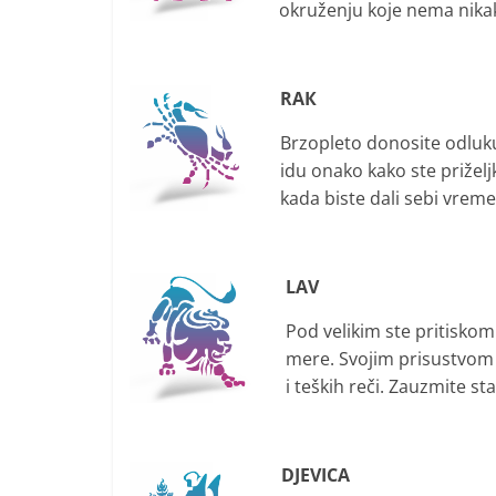
okruženju koje nema nika
RAК
Brzopleto donosite odluku
idu onako kako ste priželj
kada biste dali sebi vrem
LAV
Pod velikim ste pritisko
mere. Svojim prisustvom n
i teških reči. Zauzmite st
DJEVICA