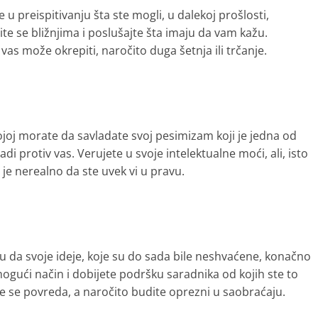
 preispitivanju šta ste mogli, u dalekoj prošlosti,
ite se bližnjima i poslušajte šta imaju da vam kažu.
 vas može okrepiti, naročito duga šetnja ili trčanje.
ojoj morate da savladate svoj pesimizam koji je jedna od
di protiv vas. Verujete u svoje intelektualne moći, ali, isto
 je nerealno da ste uvek vi u pravu.
 da svoje ideje, koje su do sada bile neshvaćene, konačno
mogući način i dobijete podršku saradnika od kojih ste to
te se povreda, a naročito budite oprezni u saobraćaju.