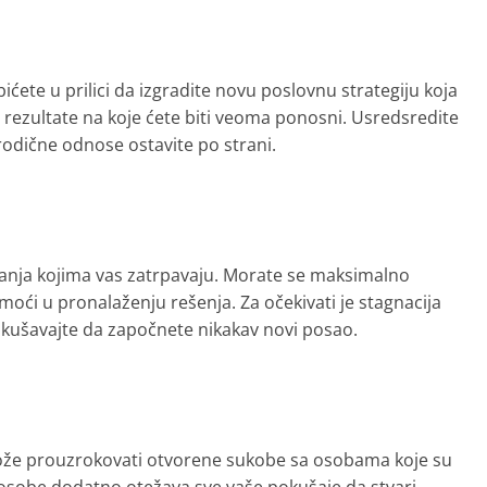
 bićete u prilici da izgradite novu poslovnu strategiju koja
rezultate na koje ćete biti veoma ponosni. Usredsredite
orodične odnose ostavite po strani.
anja kojima vas zatrpavaju. Morate se maksimalno
moći u pronalaženju rešenja. Za očekivati je stagnacija
kušavajte da započnete nikakav novi posao.
može prouzrokovati otvorene sukobe sa osobama koje su