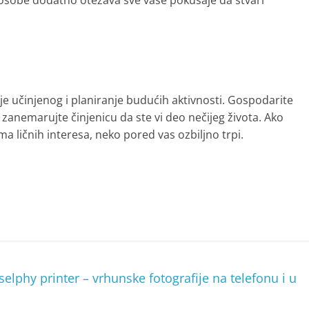
 osobe dodatno otežava sve vaše pokušaje da stvari
je učinjenog i planiranje budućih aktivnosti. Gospodarite
zanemarujte činjenicu da ste vi deo nečijeg života. Ako
a ličnih interesa, neko pored vas ozbiljno trpi.
lphy printer – vrhunske fotografije na telefonu i u