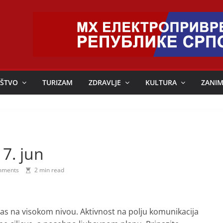
ŠTVO
TURIZAM
ZDRAVLJE
KULTURA
ZANIM
7. jun
mments
2 min read
as na visokom nivou. Aktivnost na polju komunikacija