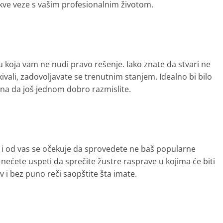
kve veze s vašim profesionalnim životom.
 koja vam ne nudi pravo rešenje. Iako znate da stvari ne
kivali, zadovoljavate se trenutnim stanjem. Idealno bi bilo
ena da još jednom dobro razmislite.
m i od vas se očekuje da sprovedete ne baš popularne
ećete uspeti da sprečite žustre rasprave u kojima će biti
av i bez puno reči saopštite šta imate.