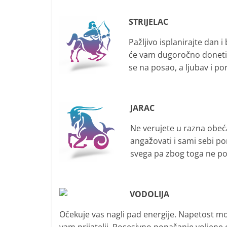
STRIJELAC
Pažljivo isplanirajte dan i
će vam dugoročno doneti 
se na posao, a ljubav i p
JARAC
Ne verujete u razna obeć
angažovati i sami sebi po
svega pa zbog toga ne po
VODOLIJA
Očekuje vas nagli pad energije. Napetost 