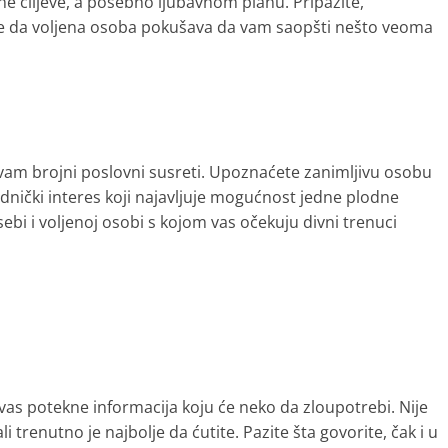
ne ciljeve, a posebno ljubavnom planu. Pripazite,
e da voljena osoba pokušava da vam saopšti nešto veoma
 vam brojni poslovni susreti. Upoznaćete zanimljivu osobu
dnički interes koji najavljuje mogućnost jedne plodne
ebi i voljenoj osobi s kojom vas očekuju divni trenuci
vas potekne informacija koju će neko da zloupotrebi. Nije
 trenutno je najbolje da ćutite. Pazite šta govorite, čak i u