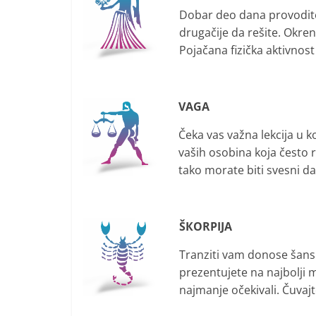
Dobar deo dana provodite u
drugačije da rešite. Okren
Pojačana fizička aktivnost
VAGA
Čeka vas važna lekcija u k
vaših osobina koja često ra
tako morate biti svesni da
ŠКORPIJA
Tranziti vam donose šansu
prezentujete na najbolji 
najmanje očekivali. Čuvaj