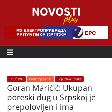
Skip
to
content
Novosti
Plus
P
o
r
t
a
DRUŠTVO
Poslednje vijesti
Republika Srpska
Goran Maričić: Ukupan
l
p
poreski dug u Srpskoj je
o
prepolovljen i ima
z