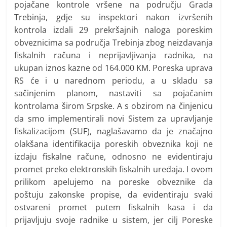
pojačane kontrole vršene na području Grada
Trebinja, gdje su inspektori nakon izvršenih
kontrola izdali 29 prekršajnih naloga poreskim
obveznicima sa područja Trebinja zbog neizdavanja
fiskalnih računa i neprijavljivanja radnika, na
ukupan iznos kazne od 164.000 KM. Poreska uprava
RS će i u narednom periodu, a u skladu sa
sačinjenim planom, nastaviti sa pojačanim
kontrolama širom Srpske. A s obzirom na činjenicu
da smo implementirali novi Sistem za upravljanje
fiskalizacijom (SUF), naglašavamo da je značajno
olakšana identifikacija poreskih obveznika koji ne
izdaju fiskalne račune, odnosno ne evidentiraju
promet preko elektronskih fiskalnih uređaja. I ovom
prilikom apelujemo na poreske obveznike da
poštuju zakonske propise, da evidentiraju svaki
ostvareni promet putem fiskalnih kasa i da
prijavljuju svoje radnike u sistem, jer cilj Poreske