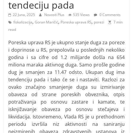
i
tendeciju pada
t
22 Juna, 2025
Novosti Plus
535 Views
0 Comments
i
,
,
,
fiskalizacija
Goran Maričić
Poreska uprava RS
porezi
7 min
v
read
n
Poreska uprava RS je ukupno stanje duga za poreze
i
i doprinose u RS, prepolovila u poslednjih nekoliko
h
godina i sa cifre od 1.2 milijarde došla na 654
v
miliona maraka aktivnog duga. Samo prošle godine
i
dug je smanjen za 11.47 odsto. Ukupan dug ima
j
tendenciju pada i tako će se i nastaviti. Razlozi za
e
ovako značajno smanjenje duga su izmirivanje
s
obaveza od strane poreskih obveznika, otpis
t
potraživanja po osnovu zastare i kamate, te
isknjižavanje obaveza po osnovu stečajeva i
i
likvidacija. Istovremeno, Vlada RS je u prethodnom
periodu izvršila niz aktivnosti na saniranju
neizmirenih obaveza zdravstvenih ustanova iz