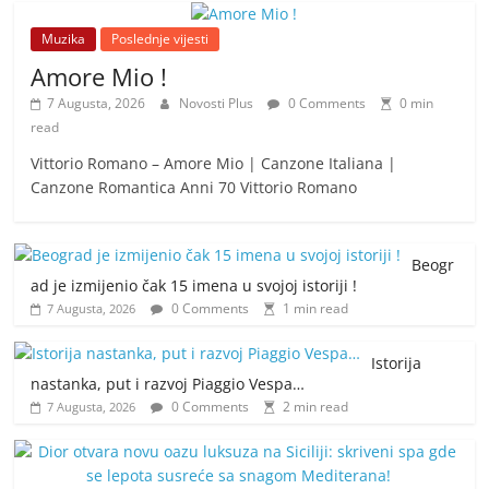
Muzika
Poslednje vijesti
Amore Mio !
7 Augusta, 2026
Novosti Plus
0 Comments
0 min
read
Vittorio Romano – Amore Mio | Canzone Italiana |
Canzone Romantica Anni 70 Vittorio Romano
Beogr
ad je izmijenio čak 15 imena u svojoj istoriji !
0 Comments
1 min read
7 Augusta, 2026
Istorija
nastanka, put i razvoj Piaggio Vespa…
0 Comments
2 min read
7 Augusta, 2026