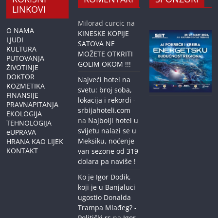
LINKOVI
Milorad curcic
na
O NAMA
KINESKE KOPIJE
LJUDI
SATOVA NE
KULTURA
MOŽETE OTKRITI
PUTOVANJA
GOLIM OKOM !!!
ŽIVOTINJE
DOKTOR
Najveći hotel na
KOZMETIKA
svetu: broj soba,
FINANSIJE
lokacija i rekordi -
PRAVNAPITANJA
srbijahoteli.com
EKOLOGIJA
na
Najbolji hotel u
TEHNOLOGIJA
svijetu nalazi se u
eUPRAVA
Meksiku, noćenje
HRANA KAO LIJEK
KONTAKT
van sezone od 319
dolara pa naviše !
Ko je Igor Dodik,
koji je u Banjaluci
ugostio Donalda
Trampa Mlađeg? -
Politički.rs
na
Igor