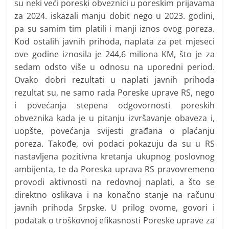
su neki veći poreski obveznici u poreskim prijavama
za 2024. iskazali manju dobit nego u 2023. godini,
pa su samim tim platili i manji iznos ovog poreza.
Kod ostalih javnih prihoda, naplata za pet mjeseci
ove godine iznosila je 244,6 miliona KM, što je za
sedam odsto više u odnosu na uporedni period.
Ovako dobri rezultati u naplati javnih prihoda
rezultat su, ne samo rada Poreske uprave RS, nego
i povećanja stepena odgovornosti poreskih
obveznika kada je u pitanju izvršavanje obaveza i,
uopšte, povećanja svijesti građana o plaćanju
poreza. Takođe, ovi podaci pokazuju da su u RS
nastavljena pozitivna kretanja ukupnog poslovnog
ambijenta, te da Poreska uprava RS pravovremeno
provodi aktivnosti na redovnoj naplati, a što se
direktno oslikava i na konačno stanje na računu
javnih prihoda Srpske. U prilog ovome, govori i
podatak o troškovnoj efikasnosti Poreske uprave za