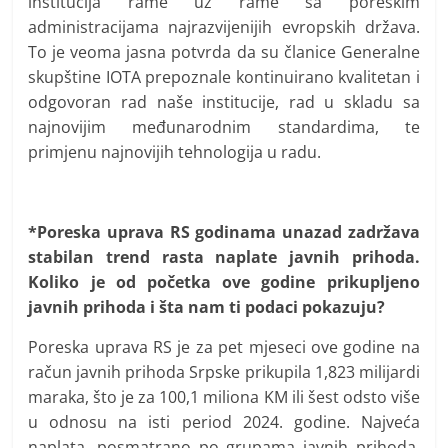
institucija rame uz rame sa poreskim
administracijama najrazvijenijih evropskih država.
To je veoma jasna potvrda da su članice Generalne
skupštine IOTA prepoznale kontinuirano kvalitetan i
odgovoran rad naše institucije, rad u skladu sa
najnovijim međunarodnim standardima, te
primjenu najnovijih tehnologija u radu.
*Poreska uprava RS godinama unazad zadržava
stabilan trend rasta naplate javnih prihoda.
Koliko je od početka ove godine prikupljeno
javnih prihoda i šta nam ti podaci pokazuju?
Poreska uprava RS je za pet mjeseci ove godine na
račun javnih prihoda Srpske prikupila 1,823 milijardi
maraka, što je za 100,1 miliona KM ili šest odsto više
u odnosu na isti period 2024. godine. Najveća
naplata, posmatrano po grupama javnih prihoda,