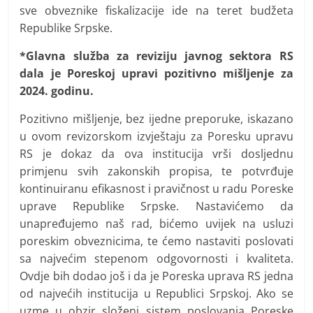
sve obveznike fiskalizacije ide na teret budžeta
Republike Srpske.
*Glavna služba za reviziju javnog sektora RS
dala je Poreskoj upravi pozitivno mišljenje za
2024. godinu.
Pozitivno mišljenje, bez ijedne preporuke, iskazano
u ovom revizorskom izvještaju za Poresku upravu
RS je dokaz da ova institucija vrši dosljednu
primjenu svih zakonskih propisa, te potvrđuje
kontinuiranu efikasnost i pravičnost u radu Poreske
uprave Republike Srpske. Nastavićemo da
unapređujemo naš rad, bićemo uvijek na usluzi
poreskim obveznicima, te ćemo nastaviti poslovati
sa najvećim stepenom odgovornosti i kvaliteta.
Ovdje bih dodao još i da je Poreska uprava RS jedna
od najvećih institucija u Republici Srpskoj. Ako se
uzme u obzir složeni sistem poslovanja Poreske