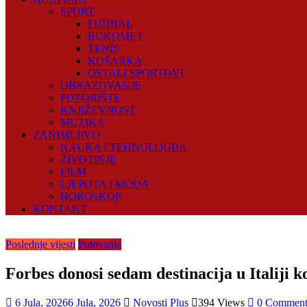
SPORT
FUDBAL
RUKOMET
TENIS
KOŠARKA
OSTALI SPORTOVI
OBRAZOVANJE
POZORIŠTE
KNJIŽEVNOST
MUZIKA
ZANIMLJIVO
NAUKA I TEHNOLOGIJA
ŽIVOTINJE
FILM
LJEPOTA I MODA
HOROSKOP
KONTAKT
Poslednje vijesti
Putovanja
Forbes donosi sedam destinacija u Italiji ko
6 Jula, 2026
6 Jula, 2026
Novosti Plus
394 Views
0 Comment