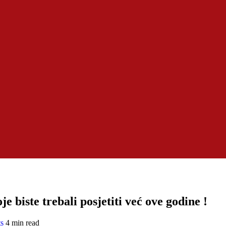
je biste trebali posjetiti već ove godine !
s
4 min read