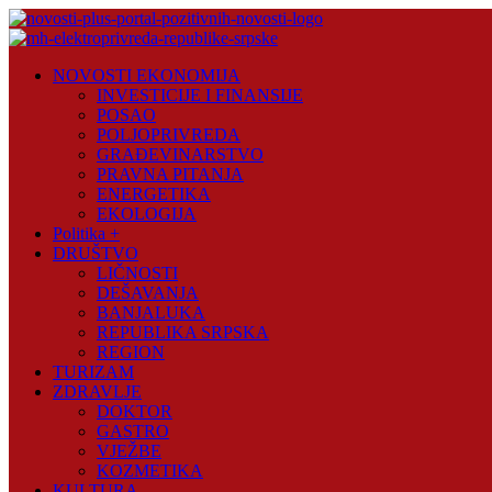
Skip
to
content
Novosti
NOVOSTI EKONOMIJA
Plus
INVESTICIJE I FINANSIJE
POSAO
Portal
POLJOPRIVREDA
pozitivnih
GRAĐEVINARSTVO
vijesti
PRAVNA PITANJA
ENERGETIKA
EKOLOGIJA
Politika +
DRUŠTVO
LIČNOSTI
DEŠAVANJA
BANJALUKA
REPUBLIKA SRPSKA
REGION
TURIZAM
ZDRAVLJE
DOKTOR
GASTRO
VJEŽBE
KOZMETIKA
KULTURA