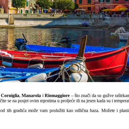
,
Corniglia
,
Manarola
i
Riomaggiore
– što znači da su gužve raštrka
učite se na posjet ovim mjestima u proljeće ili na jesen kada su i temper
 od tih gradića može vam poslužiti kao odlična baza. Možete i planina