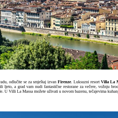
radu, odlučite se za smještaj izvan
Firenze
. Luksuzni resort
Villa La
ili ljeto, a grad vam nudi fantastične restorane za večere, vožnju br
de. U Villi La Massa možete uživati u novom bazenu, tečajevima kuhanj