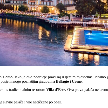
ro
Como
. Iako je ovo područje pravi raj u ljetnim mjesecima, idealno g
 za posjet mnogo poznatijim gradovima
Bellagio
i
Como
.
eriti s tradicionalnim resortom
Villa d’Este
. Ova prava palača nedavno 
e slavne palače i vile načičkane po obali.