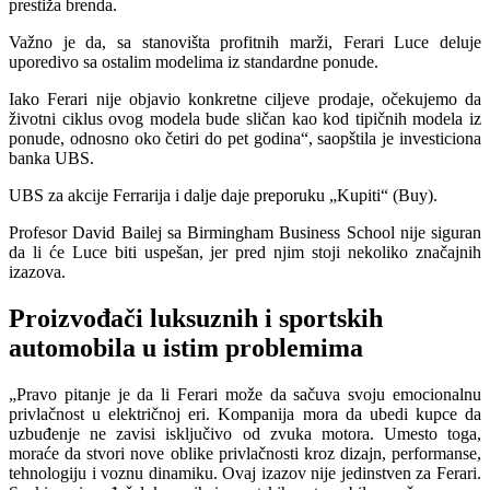
prestiža brenda.
Važno je da, sa stanovišta profitnih marži, Ferari Luce deluje
uporedivo sa ostalim modelima iz standardne ponude.
Iako Ferari nije objavio konkretne ciljeve prodaje, očekujemo da
životni ciklus ovog modela bude sličan kao kod tipičnih modela iz
ponude, odnosno oko četiri do pet godina“, saopštila je investiciona
banka UBS.
UBS za akcije Ferrarija i dalje daje preporuku „Kupiti“ (Buy).
Profesor David Bailej sa Birmingham Business School nije siguran
da li će Luce biti uspešan, jer pred njim stoji nekoliko značajnih
izazova.
Proizvođači luksuznih i sportskih
automobila u istim problemima
„Pravo pitanje je da li Ferari može da sačuva svoju emocionalnu
privlačnost u električnoj eri. Kompanija mora da ubedi kupce da
uzbuđenje ne zavisi isključivo od zvuka motora. Umesto toga,
moraće da stvori nove oblike privlačnosti kroz dizajn, performanse,
tehnologiju i voznu dinamiku. Ovaj izazov nije jedinstven za Ferari.