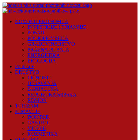
Skip
to
content
Novosti
NOVOSTI EKONOMIJA
Plus
INVESTICIJE I FINANSIJE
POSAO
Portal
POLJOPRIVREDA
pozitivnih
GRAĐEVINARSTVO
vijesti
PRAVNA PITANJA
ENERGETIKA
EKOLOGIJA
Politika +
DRUŠTVO
LIČNOSTI
DEŠAVANJA
BANJALUKA
REPUBLIKA SRPSKA
REGION
TURIZAM
ZDRAVLJE
DOKTOR
GASTRO
VJEŽBE
KOZMETIKA
KULTURA