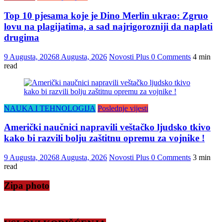
Top 10 pjesama koje je Dino Merlin ukrao: Zgruo
lovu na plagijatima, a sad najrigorozniji da naplati
drugima
9 Augusta, 2026
8 Augusta, 2026
Novosti Plus
0 Comments
4 min
read
NAUKA I TEHNOLOGIJA
Poslednje vijesti
Američki naučnici napravili veštačko ljudsko tkivo
kako bi razvili bolju zaštitnu opremu za vojnike !
9 Augusta, 2026
8 Augusta, 2026
Novosti Plus
0 Comments
3 min
read
Zipa photo