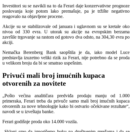
Investitori su se navikli na to da Ferari daje konzervativne prognoze
poslovanja koje potom lako premašuje, pa je tržište negativno
reagovalo na objavljene procene.
Akcije su se stabilizovale od januara i uglavnom su se kretale oko
nivoa od 330 evra. U utorak su akcije na evropskim berzama
završile trgovanje sa rastom od gotovo dva odsto, na 304,30 evra po
akciji.
Nemačka Berenberg Bank saopštila je da, iako model Luce
predstavlja izuzetno veliki rizik za Ferari, nije potrebno da se proda
u velikom broju da bi se smatrao uspešnim.
Privući mali broj imućnih kupaca
otvorenih za novitete
„Pošto većina analitičara predviđa prodaju manju od 1.000
primeraka, Ferari treba da privuče samo mali broj imućnih kupaca
otvorenih za nove tehnologije kako bi ostvario očekivane rezultate“,
navodi se u izveštaju banke.
Ferari godišnje proda oko 14.000 vozila.
„Skloni smo da ignorišemo buku na društvenim mrežama i da se