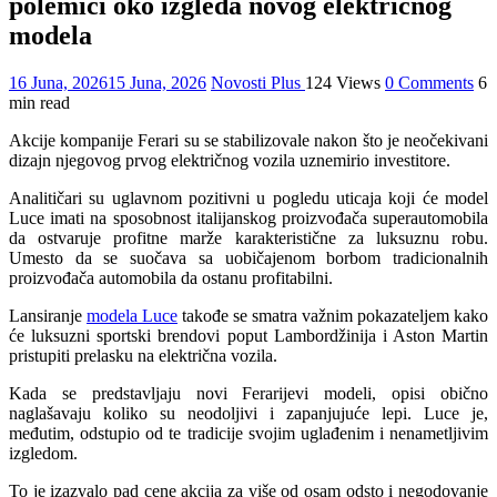
polemici oko izgleda novog električnog
modela
16 Juna, 2026
15 Juna, 2026
Novosti Plus
124 Views
0 Comments
6
min read
Akcije kompanije Ferari su se stabilizovale nakon što je neočekivani
dizajn njegovog prvog električnog vozila uznemirio investitore.
Analitičari su uglavnom pozitivni u pogledu uticaja koji će model
Luce imati na sposobnost italijanskog proizvođača superautomobila
da ostvaruje profitne marže karakteristične za luksuznu robu.
Umesto da se suočava sa uobičajenom borbom tradicionalnih
proizvođača automobila da ostanu profitabilni.
Lansiranje
modela Luce
takođe se smatra važnim pokazateljem kako
će luksuzni sportski brendovi poput Lambordžinija i Aston Martin
pristupiti prelasku na električna vozila.
Kada se predstavljaju novi Ferarijevi modeli, opisi obično
naglašavaju koliko su neodoljivi i zapanjujuće lepi. Luce je,
međutim, odstupio od te tradicije svojim uglađenim i nenametljivim
izgledom.
To je izazvalo pad cene akcija za više od osam odsto i negodovanje