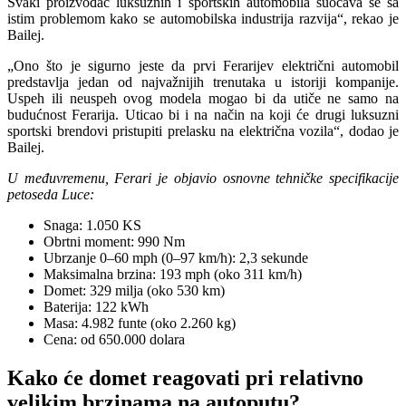
Svaki proizvođač luksuznih i sportskih automobila suočava se sa
istim problemom kako se automobilska industrija razvija“, rekao je
Bailej.
„Ono što je sigurno jeste da prvi Ferarijev električni automobil
predstavlja jedan od najvažnijih trenutaka u istoriji kompanije.
Uspeh ili neuspeh ovog modela mogao bi da utiče ne samo na
budućnost Ferarija. Uticao bi i na način na koji će drugi luksuzni
sportski brendovi pristupiti prelasku na električna vozila“, dodao je
Bailej.
U međuvremenu, Ferari je objavio osnovne tehničke specifikacije
petoseda Luce:
Snaga: 1.050 KS
Obrtni moment: 990 Nm
Ubrzanje 0–60 mph (0–97 km/h): 2,3 sekunde
Maksimalna brzina: 193 mph (oko 311 km/h)
Domet: 329 milja (oko 530 km)
Baterija: 122 kWh
Masa: 4.982 funte (oko 2.260 kg)
Cena: od 650.000 dolara
Kako će domet reagovati pri relativno
velikim brzinama na autoputu?