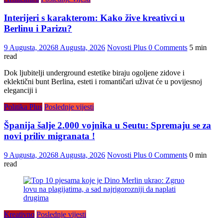
Interijeri s karakterom: Kako žive kreativci u
Berlinu i Parizu?
9 Augusta, 2026
8 Augusta, 2026
Novosti Plus
0 Comments
5 min
read
Dok ljubitelji underground estetike biraju ogoljene zidove i
eklektični bunt Berlina, esteti i romantičari uživat će u povijesnoj
eleganciji i
Politika Plus
Poslednje vijesti
Španija šalje 2.000 vojnika u Seutu: Spremaju se za
novi priliv migranata !
9 Augusta, 2026
8 Augusta, 2026
Novosti Plus
0 Comments
0 min
read
Kreativno
Poslednje vijesti