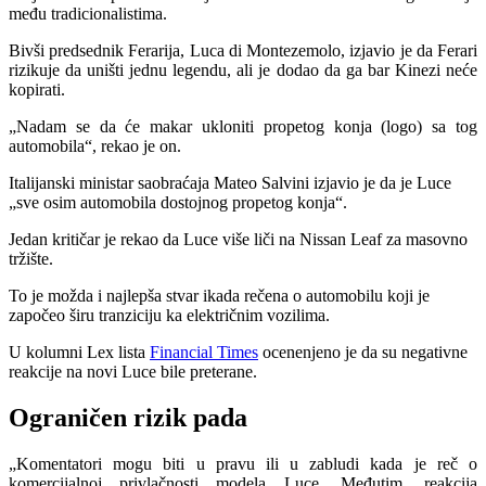
među tradicionalistima.
Bivši predsednik Ferarija, Luca di Montezemolo, izjavio je da Ferari
rizikuje da uništi jednu legendu, ali je dodao da ga bar Kinezi neće
kopirati.
„Nadam se da će makar ukloniti propetog konja (logo) sa tog
automobila“, rekao je on.
Italijanski ministar saobraćaja Mateo Salvini izjavio je da je Luce
„sve osim automobila dostojnog propetog konja“.
Jedan kritičar je rekao da Luce više liči na Nissan Leaf za masovno
tržište.
To je možda i najlepša stvar ikada rečena o automobilu koji je
započeo širu tranziciju ka električnim vozilima.
U kolumni Lex lista
Financial Times
ocenenjeno je da su negativne
reakcije na novi Luce bile preterane.
Ograničen rizik pada
„Komentatori mogu biti u pravu ili u zabludi kada je reč o
komercijalnoj privlačnosti modela Luce. Međutim, reakcija