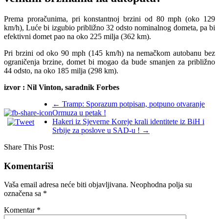
Prema proračunima, pri konstantnoj brzini od 80 mph (oko 129
km/h), Luće bi izgubio približno 32 odsto nominalnog dometa, pa bi
efektivni domet pao na oko 225 milja (362 km).
Pri brzini od oko 90 mph (145 km/h) na nemačkom autobanu bez
ograničenja brzine, domet bi mogao da bude smanjen za približno
44 odsto, na oko 185 milja (298 km).
izvor : Nil Vinton, saradnik Forbes
←
Tramp: Sporazum potpisan, potpuno otvaranje
Ormuza u petak !
Hakeri iz Sjeverne Koreje krali identitete iz BiH i
Srbije za poslove u SAD-u !
→
Share This Post:
Komentariši
Vaša email adresa neće biti objavljivana.
Neophodna polja su
označena sa
*
Komentar
*