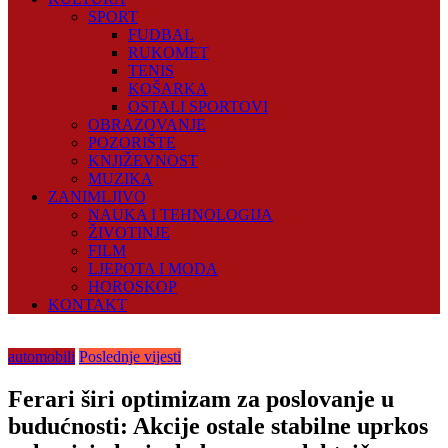
SPORT
FUDBAL
RUKOMET
TENIS
KOŠARKA
OSTALI SPORTOVI
OBRAZOVANJE
POZORIŠTE
KNJIŽEVNOST
MUZIKA
ZANIMLJIVO
NAUKA I TEHNOLOGIJA
ŽIVOTINJE
FILM
LJEPOTA I MODA
HOROSKOP
KONTAKT
automobili
Poslednje vijesti
Ferari širi optimizam za poslovanje u
budućnosti: Akcije ostale stabilne uprkos