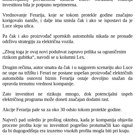
investitora bila je potpuno neprimerena.
Vrednovanje Ferarija, koje se tokom protekle godine značajno
korigovalo naniže, i dalje ima smisla čak i ako se ispostavi da je
Luce slepa ulica.
Pa čak i ako proizvođač sportskih automobila nikada ne pronađe
održivu strategiju za električna vozila.
„Zbog toga je ovaj novi poduhvat zapravo prilika sa ograničenim
rizikom gubitka“, navodi se u kolumni Lex.
Drugim rečima, autor smatra da čak i u najgorem scenariju ako Luce
ne uspe na tržištu i Ferari ne postane uspešan proizvođač električnih
automobila osnovni biznis Ferarija ostaje dovoljno snažan da
opravda trenutnu vrednost kompanije.
Zato investitori ne rizikuju mnogo, dok potencijalni uspeh
električnog programa može doneti značajan dodatni rast.
Akcije Ferarija pale su za oko 30 odsto tokom protekle godine.
Najveći pad usledio je prošlog oktobra, kada je kompanija objavila
procene profita koje su investitori pogrešno protumačili kao signal
da bi dugogodišnja era izuzetno visokih profita mogla biti pri kraju.