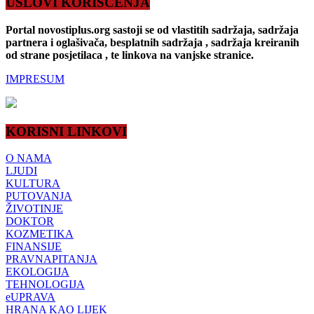
USLOVI KORIŠĆENJA
Portal novostiplus.org sastoji se od vlastitih sadržaja, sadržaja
partnera i oglašivača, besplatnih sadržaja , sadržaja kreiranih
od strane posjetilaca , te linkova na vanjske stranice.
IMPRESUM
KORISNI LINKOVI
O NAMA
LJUDI
KULTURA
PUTOVANJA
ŽIVOTINJE
DOKTOR
KOZMETIKA
FINANSIJE
PRAVNAPITANJA
EKOLOGIJA
TEHNOLOGIJA
eUPRAVA
HRANA KAO LIJEK