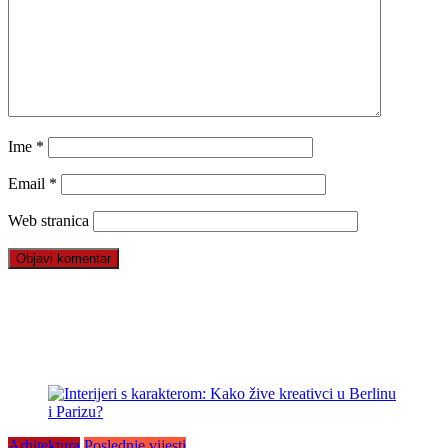
Ime
*
Email
*
Web stranica
Arhitektura
Poslednje vijesti