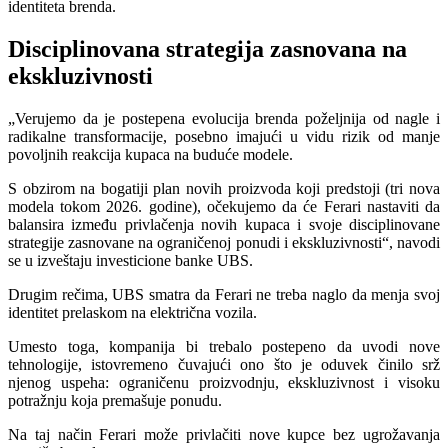
identiteta brenda.
Disciplinovana strategija zasnovana na
ekskluzivnosti
„Verujemo da je postepena evolucija brenda poželjnija od nagle i
radikalne transformacije, posebno imajući u vidu rizik od manje
povoljnih reakcija kupaca na buduće modele.
S obzirom na bogatiji plan novih proizvoda koji predstoji (tri nova
modela tokom 2026. godine), očekujemo da će Ferari nastaviti da
balansira između privlačenja novih kupaca i svoje disciplinovane
strategije zasnovane na ograničenoj ponudi i ekskluzivnosti“, navodi
se u izveštaju investicione banke UBS.
Drugim rečima, UBS smatra da Ferari ne treba naglo da menja svoj
identitet prelaskom na električna vozila.
Umesto toga, kompanija bi trebalo postepeno da uvodi nove
tehnologije, istovremeno čuvajući ono što je oduvek činilo srž
njenog uspeha: ograničenu proizvodnju, ekskluzivnost i visoku
potražnju koja premašuje ponudu.
Na taj način Ferari može privlačiti nove kupce bez ugrožavanja