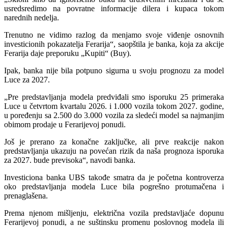
usredsredimo na povratne informacije dilera i kupaca tokom
narednih nedelja.
Trenutno ne vidimo razlog da menjamo svoje viđenje osnovnih
investicionih pokazatelja Ferarija“, saopštila je banka, koja za akcije
Ferarija daje preporuku „Kupiti“ (Buy).
Ipak, banka nije bila potpuno sigurna u svoju prognozu za model
Luce za 2027.
„Pre predstavljanja modela predviđali smo isporuku 25 primeraka
Luce u četvrtom kvartalu 2026. i 1.000 vozila tokom 2027. godine,
u poređenju sa 2.500 do 3.000 vozila za sledeći model sa najmanjim
obimom prodaje u Ferarijevoj ponudi.
Još je prerano za konačne zaključke, ali prve reakcije nakon
predstavljanja ukazuju na povećan rizik da naša prognoza isporuka
za 2027. bude previsoka“, navodi banka.
Investiciona banka UBS takođe smatra da je početna kontroverza
oko predstavljanja modela Luce bila pogrešno protumačena i
prenaglašena.
Prema njenom mišljenju, električna vozila predstavljaće dopunu
Ferarijevoj ponudi, a ne suštinsku promenu poslovnog modela ili