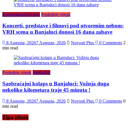
Koncertna dešavanja
Poslednje vijesti
Koncerti, predstave i filmovi pod otvorenim nebom:
VRH scena u Banjaluci donosi 16 dana zabave
8 Augusta, 2026
7 Augusta, 2026
Novosti Plus
0 Comments
2
min read
Poslednje vijesti
Saobraćaj
Saobraćajni kolaps u Banjaluci: Vožnja duga
nekoliko kilometara traje 45 minuta !
8 Augusta, 2026
7 Augusta, 2026
Novosti Plus
0 Comments
0
min read
Zipa photo