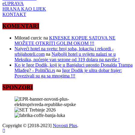
eUPRAVA
HRANA KAO LIJEK
KONTAKT
KOMENTARI
Milorad curcic
na
KINESKE KOPIJE SATOVA NE
MOŽETE OTKRITI GOLIM OKOM !!!
Najveći hotel na svetu: broj soba, lokacija i rekordi -
srbijahoteli.com
na
Najbolji hotel u svijetu nalazi se u
Meksiku, noćenje van sezone od 319 dolara pa naviše !
Ko je Igor Dodik, koji je u Banjaluci ugostio Donalda Trampa
Mlađeg? - Politički.rs
na
Igor Dodik je ultra dobar frajer:
Povezivali su ga sa mnogima !!!
SPONZORI
Copyright © [2018-2023]
Novosti Plus
.