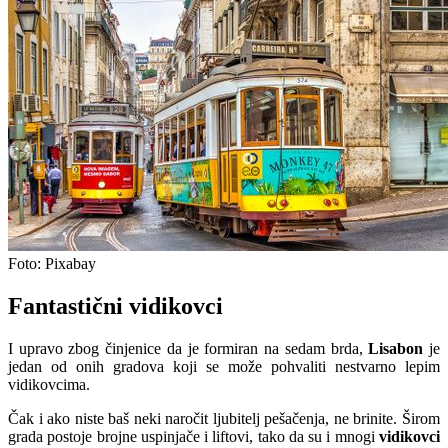
Foto: Pixabay
Fantastični vidikovci
I upravo zbog činjenice da je formiran na sedam brda,
Lisabon
je
jedan od onih gradova koji se može pohvaliti nestvarno lepim
vidikovcima.
Čak i ako niste baš neki naročit ljubitelj pešačenja, ne brinite. Širom
grada postoje brojne uspinjače i liftovi, tako da su i mnogi
vidikovci