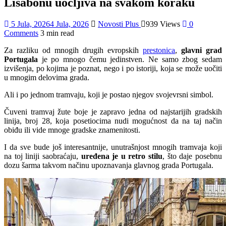
Lisabonu uočljiva na svakom koraku
5 Jula, 2026
4 Jula, 2026
Novosti Plus
939 Views
0
Comments
3 min read
Za razliku od mnogih drugih evropskih
prestonica
,
glavni grad
Portugala
je po mnogo čemu jedinstven. Ne samo zbog sedam
izvišenja, po kojima je poznat, nego i po istoriji, koja se može uočiti
u mnogim delovima grada.
Ali i po jednom tramvaju, koji je postao njegov svojevrsni simbol.
Čuveni tramvaj žute boje je zapravo jedna od najstarijih gradskih
linija, broj 28, koja posetiocima nudi mogućnost da na taj način
obiđu ili vide mnoge gradske znamenitosti.
I da sve bude još interesantnije, unutrašnjost mnogih tramvaja koji
na toj liniji saobraćaju,
uređena je u retro stilu
, što daje posebnu
dozu šarma takvom načinu upoznavanja glavnog grada Portugala.