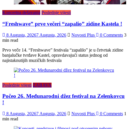
Koncertna dešavanja
Poslednje vijesti
“Freshwave” prve večeri “zapalio” zidine Kastela !
8 Augusta, 2026
7 Augusta, 2026
Novosti Plus
0 Comments
3
min read
Prvo veče 14. “Freshwave” festivala “zapalilo” je u četvrtak zidine
banjalučke tvrđave Kastel, opravdavajući status jednog od
najistaknutijih muzičkih festivala
Poslednje vijesti
ZABAVA
Počeo 26. Međunarodni džez festival na Zelenkovcu
!
8 Augusta, 2026
7 Augusta, 2026
Novosti Plus
0 Comments
1
min read