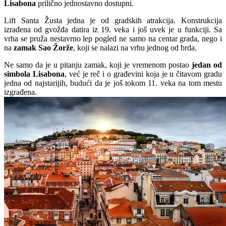
Lisabona
prilično jednostavno dostupni.
Lift Santa Žusta jedna je od gradskih atrakcija. Konstrukcija
izrađena od gvožđa datira iz 19. veka i još uvek je u funkciji. Sa
vrha se pruža nestavrno lep pogled ne samo na centar grada, nego i
na
zamak Sao Žorže
, koji se nalazi na vrhu jednog od brda.
Ne samo da je u pitanju zamak, koji je vremenom postao
jedan od
simbola Lisabona
, već je reč i o građevini koja je u čitavom gradu
jedna od najstarijih, budući da je još tokom 11. veka na tom mestu
izgrađena.