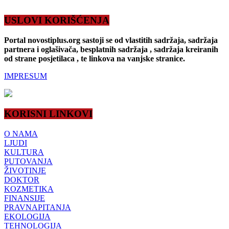
USLOVI KORIŠĆENJA
Portal novostiplus.org sastoji se od vlastitih sadržaja, sadržaja
partnera i oglašivača, besplatnih sadržaja , sadržaja kreiranih
od strane posjetilaca , te linkova na vanjske stranice.
IMPRESUM
KORISNI LINKOVI
O NAMA
LJUDI
KULTURA
PUTOVANJA
ŽIVOTINJE
DOKTOR
KOZMETIKA
FINANSIJE
PRAVNAPITANJA
EKOLOGIJA
TEHNOLOGIJA