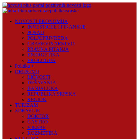
Skip
to
content
Novosti
NOVOSTI EKONOMIJA
Plus
INVESTICIJE I FINANSIJE
POSAO
Portal
POLJOPRIVREDA
pozitivnih
GRAĐEVINARSTVO
vijesti
PRAVNA PITANJA
ENERGETIKA
EKOLOGIJA
Politika +
DRUŠTVO
LIČNOSTI
DEŠAVANJA
BANJALUKA
REPUBLIKA SRPSKA
REGION
TURIZAM
ZDRAVLJE
DOKTOR
GASTRO
VJEŽBE
KOZMETIKA
KULTURA