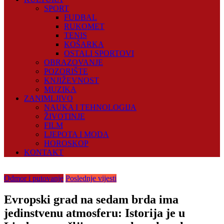
SPORT
FUDBAL
RUKOMET
TENIS
KOŠARKA
OSTALI SPORTOVI
OBRAZOVANJE
POZORIŠTE
KNJIŽEVNOST
MUZIKA
ZANIMLJIVO
NAUKA I TEHNOLOGIJA
ŽIVOTINJE
FILM
LJEPOTA I MODA
HOROSKOP
KONTAKT
Odmor i putovanje
Poslednje vijesti
Evropski grad na sedam brda ima
jedinstvenu atmosferu: Istorija je u