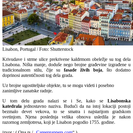
Lisabon, Portugal / Foto: Shutterstock
Krivudave i strme ulice prekrivene kaldrmom obeležje su tog dela
Lisabona. Ništa manje, doduše nego brojne građevine izgrađene u
tradicionalnom stilu, čije su
fasade živih boja
, što dodatno
doprinosi autentičnosti tog dela grada.
Uz brojne ugostiteljske objekte, tu se mogu videti i posebno
zanimljive zanatske radnje.
U tom delu grada nalazi se i Se, kako se
Lisabonska
katedrala
jednostavno naziva. Budući da na istoj lokaciji postoji
bezmalo devet vekova, to se smatra i najstarijom gradskom
svetinjom. Njena poslednja velika obnova usledila je nakon
razornog zemljotresa, koji je Lisabon pogodio 1755. godine.
izvor : ( Ona.rs / „
Careergappers.com
“ )