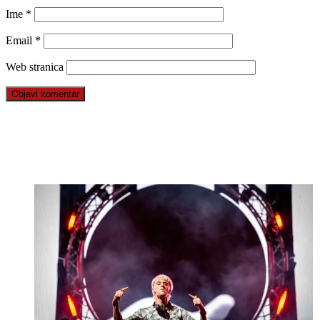
Ime
*
Email
*
Web stranica