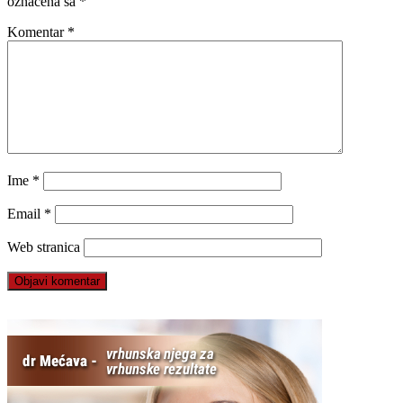
označena sa
*
Komentar
*
Ime
*
Email
*
Web stranica