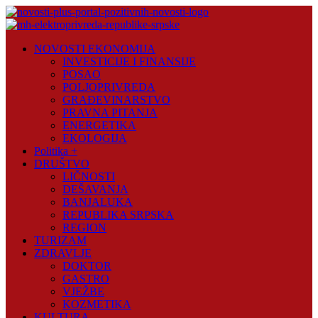
Skip
to
content
Novosti
NOVOSTI EKONOMIJA
Plus
INVESTICIJE I FINANSIJE
POSAO
Portal
POLJOPRIVREDA
pozitivnih
GRAĐEVINARSTVO
vijesti
PRAVNA PITANJA
ENERGETIKA
EKOLOGIJA
Politika +
DRUŠTVO
LIČNOSTI
DEŠAVANJA
BANJALUKA
REPUBLIKA SRPSKA
REGION
TURIZAM
ZDRAVLJE
DOKTOR
GASTRO
VJEŽBE
KOZMETIKA
KULTURA