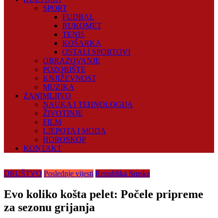
SPORT
FUDBAL
RUKOMET
TENIS
KOŠARKA
OSTALI SPORTOVI
OBRAZOVANJE
POZORIŠTE
KNJIŽEVNOST
MUZIKA
ZANIMLJIVO
NAUKA I TEHNOLOGIJA
ŽIVOTINJE
FILM
LJEPOTA I MODA
HOROSKOP
KONTAKT
DRUŠTVO
Poslednje vijesti
Republika Srpska
Evo koliko košta pelet: Počele pripreme
za sezonu grijanja