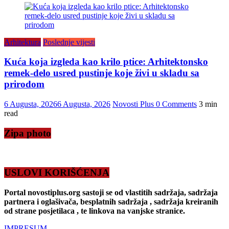
Arhitektura
Poslednje vijesti
Kuća koja izgleda kao krilo ptice: Arhitektonsko
remek-delo usred pustinje koje živi u skladu sa
prirodom
6 Augusta, 2026
6 Augusta, 2026
Novosti Plus
0 Comments
3 min
read
Zipa photo
USLOVI KORIŠĆENJA
Portal novostiplus.org sastoji se od vlastitih sadržaja, sadržaja
partnera i oglašivača, besplatnih sadržaja , sadržaja kreiranih
od strane posjetilaca , te linkova na vanjske stranice.
IMPRESUM