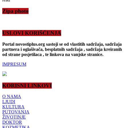
Zipa photo
USLOVI KORIŠĆENJA
Portal novostiplus.org sastoji se od vlastitih sadržaja, sadržaja
partnera i oglašivača, besplatnih sadržaja , sadržaja kreiranih
od strane posjetilaca , te linkova na vanjske stranice.
IMPRESUM
KORISNI LINKOVI
O NAMA
LJUDI
KULTURA
PUTOVANJA
ŽIVOTINJE
DOKTOR
KOZMETIKA