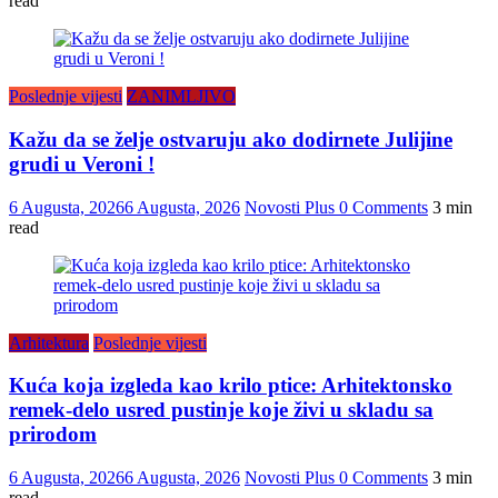
read
Poslednje vijesti
ZANIMLJIVO
Kažu da se želje ostvaruju ako dodirnete Julijine
grudi u Veroni !
6 Augusta, 2026
6 Augusta, 2026
Novosti Plus
0 Comments
3 min
read
Arhitektura
Poslednje vijesti
Kuća koja izgleda kao krilo ptice: Arhitektonsko
remek-delo usred pustinje koje živi u skladu sa
prirodom
6 Augusta, 2026
6 Augusta, 2026
Novosti Plus
0 Comments
3 min
read