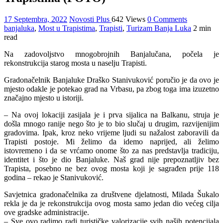
17 Septembra, 2022
Novosti Plus
642 Views
0 Comments
banjaluka
,
Most u Trapistima
,
Trapisti
,
Turizam Banja Luka
2 min
read
Na zadovoljstvo mnogobrojnih Banjalučana, počela je
rekonstrukcija starog mosta u naselju Trapisti.
Gradonačelnik Banjaluke Draško Stanivuković poručio je da ovo je
mjesto odakle je potekao grad na Vrbasu, pa zbog toga ima izuzetno
značajno mjesto u istoriji.
– Na ovoj lokaciji zasijala je i prva sijalica na Balkanu, struja je
došla mnogo ranije nego što je to bio slučaj u drugim, razvijenijim
gradovima. Ipak, kroz neko vrijeme ljudi su nažalost zaboravili da
Trapisti postoje. Mi želimo da idemo naprijed, ali želimo
istovremeno i da se vrćamo onome što za nas predstavlja tradiciju,
identitet i što je dio Banjaluke. Naš grad nije prepoznatljiv bez
Trapista, posebno ne bez ovog mosta koji je sagrađen prije 118
godina – rekao je Stanivuković.
Savjetnica gradonačelnika za društvene djelatnosti, Milada Šukalo
rekla je da je rekonstrukcija ovog mosta samo jedan dio većeg cilja
ove gradske administracije.
– Sve ovo radimo radi turističke valorizacije svih naših potencijala