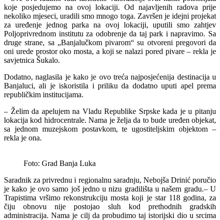
koje posjedujemo na ovoj lokaciji. Od najavljenih radova prije
nekoliko mjeseci, uradili smo mnogo toga. Završen je idejni projekat
za uređenje jednog parka na ovoj lokaciji, uputili smo zahtjev
Poljoprivrednom institutu za odobrenje da taj park i napravimo. Sa
druge strane, sa „Banjalučkom pivarom“ su otvoreni pregovori da
oni urede prostor oko mosta, a koji se nalazi pored pivare – rekla je
savjetnica Šukalo.
Dodatno, naglasila je kako je ovo treća najposjećenija destinacija u
Banjaluci, ali je iskoristila i priliku da dodatno uputi apel prema
republičkim institucijama.
– Želim da apelujem na Vladu Republike Srpske kada je u pitanju
lokacija kod hidrocentrale. Nama je želja da to bude uređen objekat,
sa jednom muzejskom postavkom, te ugostiteljskim objektom –
rekla je ona.
Foto: Grad Banja Luka
Saradnik za privrednu i regionalnu saradnju, Nebojša Drinić poručio
je kako je ovo samo još jedno u nizu gradilišta u našem gradu.– U
Trapistima vršimo rekonstrukciju mosta koji je star 118 godina, za
čiju obnovu nije postojao sluh kod prethodnih gradskih
administracija. Nama je cilj da probudimo taj istorijski dio u srcima