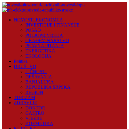
Skip
to
content
Novosti
NOVOSTI EKONOMIJA
Plus
INVESTICIJE I FINANSIJE
POSAO
Portal
POLJOPRIVREDA
pozitivnih
GRAĐEVINARSTVO
vijesti
PRAVNA PITANJA
ENERGETIKA
EKOLOGIJA
Politika +
DRUŠTVO
LIČNOSTI
DEŠAVANJA
BANJALUKA
REPUBLIKA SRPSKA
REGION
TURIZAM
ZDRAVLJE
DOKTOR
GASTRO
VJEŽBE
KOZMETIKA
KULTURA