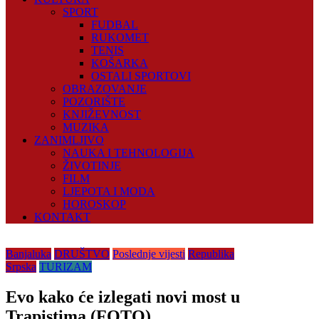
SPORT
FUDBAL
RUKOMET
TENIS
KOŠARKA
OSTALI SPORTOVI
OBRAZOVANJE
POZORIŠTE
KNJIŽEVNOST
MUZIKA
ZANIMLJIVO
NAUKA I TEHNOLOGIJA
ŽIVOTINJE
FILM
LJEPOTA I MODA
HOROSKOP
KONTAKT
Banjaluka
DRUŠTVO
Poslednje vijesti
Republika
Srpska
TURIZAM
Evo kako će izlegati novi most u
Trapistima (FOTO)