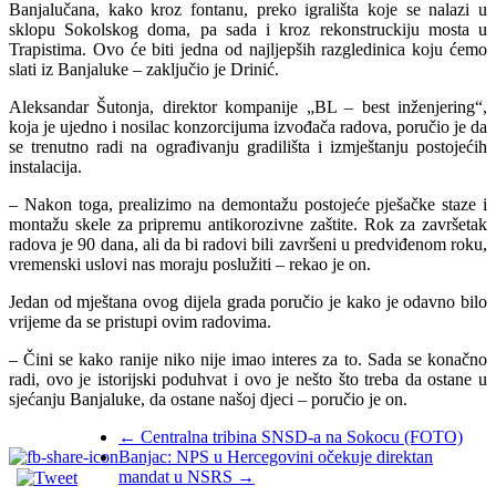
Banjalučana, kako kroz fontanu, preko igrališta koje se nalazi u
sklopu Sokolskog doma, pa sada i kroz rekonstruckiju mosta u
Trapistima. Ovo će biti jedna od najljepših razgledinica koju ćemo
slati iz Banjaluke – zaključio je Drinić.
Aleksandar Šutonja, direktor kompanije „BL – best inženjering“,
koja je ujedno i nosilac konzorcijuma izvođača radova, poručio je da
se trenutno radi na ograđivanju gradilišta i izmještanju postojećih
instalacija.
– Nakon toga, prealizimo na demontažu postojeće pješačke staze i
montažu skele za pripremu antikorozivne zaštite. Rok za završetak
radova je 90 dana, ali da bi radovi bili završeni u predviđenom roku,
vremenski uslovi nas moraju poslužiti – rekao je on.
Jedan od mještana ovog dijela grada poručio je kako je odavno bilo
vrijeme da se pristupi ovim radovima.
– Čini se kako ranije niko nije imao interes za to. Sada se konačno
radi, ovo je istorijski poduhvat i ovo je nešto što treba da ostane u
sjećanju Banjaluke, da ostane našoj djeci – poručio je on.
←
Centralna tribina SNSD-a na Sokocu (FOTO)
Banjac: NPS u Hercegovini očekuje direktan
mandat u NSRS
→