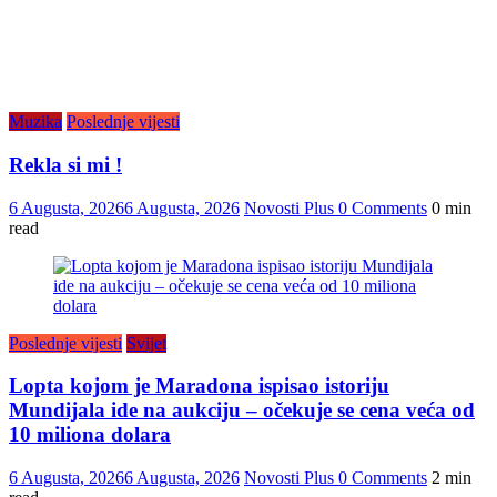
Muzika
Poslednje vijesti
Rekla si mi !
6 Augusta, 2026
6 Augusta, 2026
Novosti Plus
0 Comments
0 min
read
Poslednje vijesti
Svijet
Lopta kojom je Maradona ispisao istoriju
Mundijala ide na aukciju – očekuje se cena veća od
10 miliona dolara
6 Augusta, 2026
6 Augusta, 2026
Novosti Plus
0 Comments
2 min