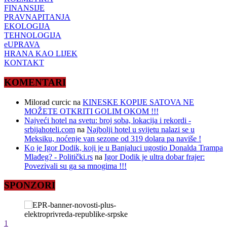
FINANSIJE
PRAVNAPITANJA
EKOLOGIJA
TEHNOLOGIJA
eUPRAVA
HRANA KAO LIJEK
KONTAKT
KOMENTARI
Milorad curcic
na
KINESKE KOPIJE SATOVA NE
MOŽETE OTKRITI GOLIM OKOM !!!
Najveći hotel na svetu: broj soba, lokacija i rekordi -
srbijahoteli.com
na
Najbolji hotel u svijetu nalazi se u
Meksiku, noćenje van sezone od 319 dolara pa naviše !
Ko je Igor Dodik, koji je u Banjaluci ugostio Donalda Trampa
Mlađeg? - Politički.rs
na
Igor Dodik je ultra dobar frajer:
Povezivali su ga sa mnogima !!!
SPONZORI
1
2