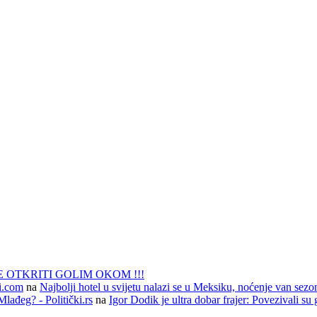
 OTKRITI GOLIM OKOM !!!
li.com
na
Najbolji hotel u svijetu nalazi se u Meksiku, noćenje van sezo
lađeg? - Politički.rs
na
Igor Dodik je ultra dobar frajer: Povezivali su