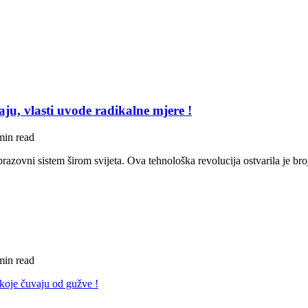
ju, vlasti uvode radikalne mjere !
min read
brazovni sistem širom svijeta. Ova tehnološka revolucija ostvarila je br
min read