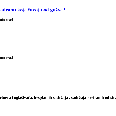
adranu koje čuvaju od gužve !
min read
min read
artnera i oglašivača, besplatnih sadržaja , sadržaja kreiranih od stra