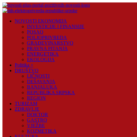
Skip
to
content
Novosti
NOVOSTI EKONOMIJA
Plus
INVESTICIJE I FINANSIJE
POSAO
Portal
POLJOPRIVREDA
pozitivnih
GRAĐEVINARSTVO
vijesti
PRAVNA PITANJA
ENERGETIKA
EKOLOGIJA
Politika +
DRUŠTVO
LIČNOSTI
DEŠAVANJA
BANJALUKA
REPUBLIKA SRPSKA
REGION
TURIZAM
ZDRAVLJE
DOKTOR
GASTRO
VJEŽBE
KOZMETIKA
KULTURA