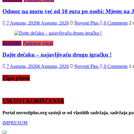
Odmor na moru već od 10 eura po osobi: Mjesto na J
7 Augusta, 2026
6 Augusta, 2026
Novosti Plus
0 Comments
2 
Banjaluka
Poslednje vijesti
Dajte dečaku – najavljivaču drugu igračku !
7 Augusta, 2026
6 Augusta, 2026
Novosti Plus
0 Comments
1 
Zipa photo
USLOVI KORIŠĆENJA
Portal novostiplus.org sastoji se od vlastitih sadržaja, sadržaja p
IMPRESUM