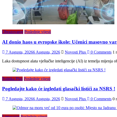
Obrazovanje
Poslednje vijesti
AI donio haos u evropske škole: Učenici masovno vara
7 Augusta, 2026
6 Augusta, 2026
Novosti Plus
0 Comments
1 
Laka dostupnost alata vještačke inteligencije (AI) iz temelja mijenja o
Politika Plus
Poslednje vijesti
Pogledajte kako će izgledati glasački listići za NSRS !
7 Augusta, 2026
6 Augusta, 2026
Novosti Plus
0 Comments
0 
Ljetovanje
Poslednje vijesti