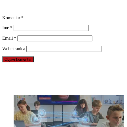
Komentar
*
Ime
*
Email
*
Web stranica