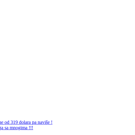
ne od 319 dolara pa naviše !
 ga sa mnogima !!!