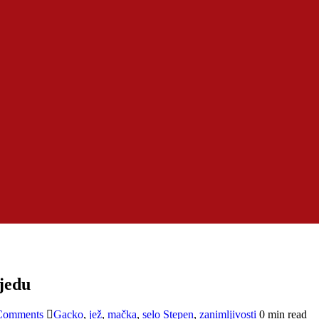
 jedu
Comments
Gacko
,
jež
,
mačka
,
selo Stepen
,
zanimljivosti
0 min read