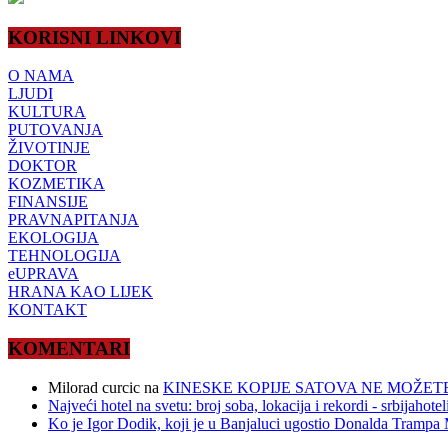
KORISNI LINKOVI
O NAMA
LJUDI
KULTURA
PUTOVANJA
ŽIVOTINJE
DOKTOR
KOZMETIKA
FINANSIJE
PRAVNAPITANJA
EKOLOGIJA
TEHNOLOGIJA
eUPRAVA
HRANA KAO LIJEK
KONTAKT
KOMENTARI
Milorad curcic
na
KINESKE KOPIJE SATOVA NE MOŽETE
Najveći hotel na svetu: broj soba, lokacija i rekordi - srbijahote
Ko je Igor Dodik, koji je u Banjaluci ugostio Donalda Trampa M