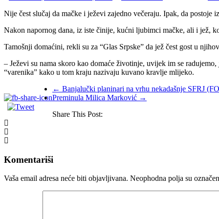
Nije čest slučaj da mačke i ježevi zajedno večeraju. Ipak, da postoje i
Nakon napornog dana, iz iste činije, kućni ljubimci mačke, ali i jež, ko
Tamošnji domaćini, rekli su za “Glas Srpske” da jež čest gost u njiho
– Ježevi su nama skoro kao domaće životinje, uvijek im se radujemo, j
“varenika” kako u tom kraju nazivaju kuvano kravlje mlijeko.
←
Banjalučki planinari na vrhu nekadašnje SFRJ (
Preminula Milica Marković
→
Share This Post:
Komentariši
Vaša email adresa neće biti objavljivana.
Neophodna polja su označe