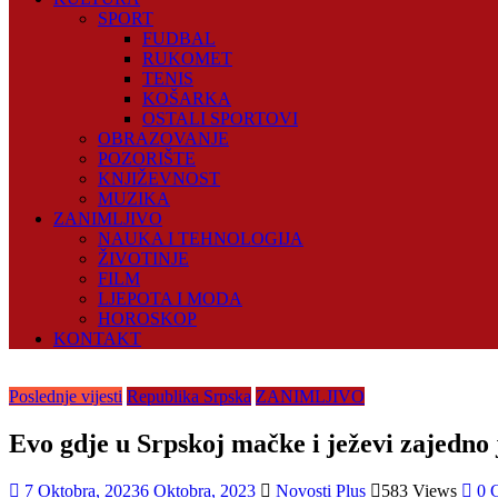
SPORT
FUDBAL
RUKOMET
TENIS
KOŠARKA
OSTALI SPORTOVI
OBRAZOVANJE
POZORIŠTE
KNJIŽEVNOST
MUZIKA
ZANIMLJIVO
NAUKA I TEHNOLOGIJA
ŽIVOTINJE
FILM
LJEPOTA I MODA
HOROSKOP
KONTAKT
Poslednje vijesti
Republika Srpska
ZANIMLJIVO
Evo gdje u Srpskoj mačke i ježevi zajedno
7 Oktobra, 2023
6 Oktobra, 2023
Novosti Plus
583 Views
0 