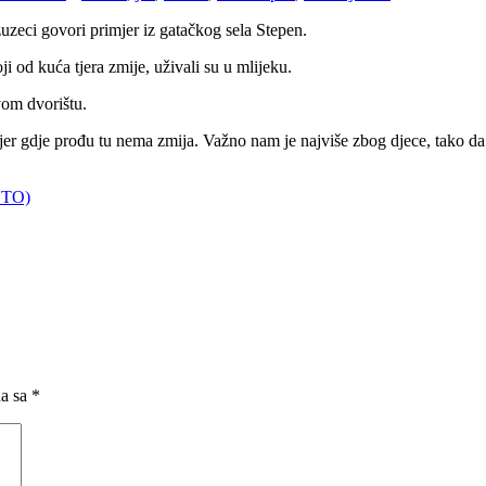
zuzeci govori primjer iz gatačkog sela Stepen.
ji od kuća tjera zmije, uživali su u mlijeku.
vom dvorištu.
er gdje prođu tu nema zmija. Važno nam je najviše zbog djece, tako da 
FOTO)
na sa
*