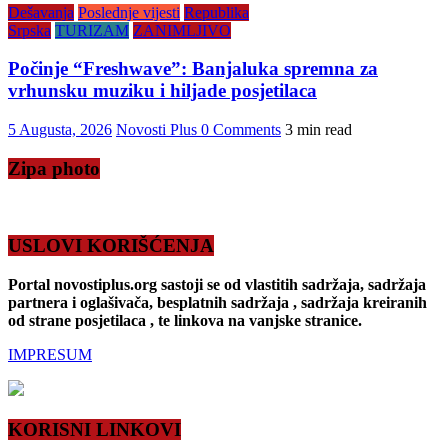
Dešavanja
Poslednje vijesti
Republika
Srpska
TURIZAM
ZANIMLJIVO
Počinje “Freshwave”: Banjaluka spremna za
vrhunsku muziku i hiljade posjetilaca
5 Augusta, 2026
Novosti Plus
0 Comments
3 min read
Zipa photo
USLOVI KORIŠĆENJA
Portal novostiplus.org sastoji se od vlastitih sadržaja, sadržaja
partnera i oglašivača, besplatnih sadržaja , sadržaja kreiranih
od strane posjetilaca , te linkova na vanjske stranice.
IMPRESUM
KORISNI LINKOVI