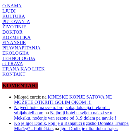
O NAMA
LJUDI
KULTURA
PUTOVANJA
ŽIVOTINJE
DOKTOR
KOZMETIKA
FINANSIJE
PRAVNAPITANJA
EKOLOGIJA
TEHNOLOGIJA
eUPRAVA
HRANA KAO LIJEK
KONTAKT
KOMENTARI
Milorad curcic
na
KINESKE KOPIJE SATOVA NE
MOŽETE OTKRITI GOLIM OKOM !!!
Najveći hotel na svetu: broj soba, lokacija i rekordi -
srbijahoteli.com
na
Najbolji hotel u svijetu nalazi se u
Meksiku, noćenje van sezone od 319 dolara pa naviše !
Ko je Igor Dodik, koji je u Banjaluci ugostio Donalda Trampa
Mlađeg? - Politički.rs
na
Igor Dodik je ultra dobar frajer: