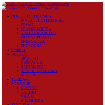
Skip
to
content
Novosti
NOVOSTI EKONOMIJA
Plus
INVESTICIJE I FINANSIJE
POSAO
Portal
POLJOPRIVREDA
pozitivnih
GRAĐEVINARSTVO
vijesti
PRAVNA PITANJA
ENERGETIKA
EKOLOGIJA
Politika +
DRUŠTVO
LIČNOSTI
DEŠAVANJA
BANJALUKA
REPUBLIKA SRPSKA
REGION
TURIZAM
ZDRAVLJE
DOKTOR
GASTRO
VJEŽBE
KOZMETIKA
KULTURA