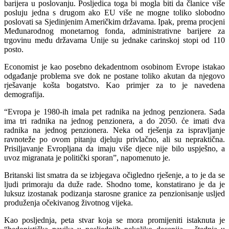
barijera u poslovanju. Posljedica toga bi mogla biti da članice više
posluju jedna s drugom ako EU više ne mogne toliko slobodno
poslovati sa Sjedinjenim Američkim državama. Ipak, prema procjeni
Međunarodnog monetarnog fonda, administrativne barijere za
trgovinu među državama Unije su jednake carinskoj stopi od 110
posto.
Economist je kao posebno dekadentnom osobinom Evrope istakao
odgađanje problema sve dok ne postane toliko akutan da njegovo
rješavanje košta bogatstvo. Kao primjer za to je navedena
demografija.
“Evropa je 1980-ih imala pet radnika na jednog penzionera. Sada
ima tri radnika na jednog penzionera, a do 2050. će imati dva
radnika na jednog penzionera. Neka od rješenja za ispravljanje
ravnoteže po ovom pitanju djeluju privlačno, ali su nepraktična.
Prisiljavanje Evropljana da imaju više djece nije bilo uspješno, a
uvoz migranata je politički sporan”, napomenuto je.
Britanski list smatra da se izbjegava očigledno rješenje, a to je da se
ljudi primoraju da duže rade. Shodno tome, konstatirano je da je
luksuz izostanak podizanja starosne granice za penzionisanje usljed
produženja očekivanog životnog vijeka.
Kao posljednja, peta stvar koja se mora promijeniti istaknuta je