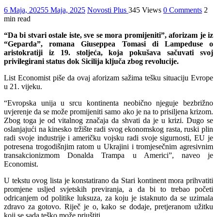
6 Maja, 2025
5 Maja, 2025
Novosti Plus
345 Views
0 Comments
2
min read
“Da bi stvari ostale iste, sve se mora promijeniti”, aforizam je iz
“Geparda”, romana Giuseppea Tomasi di Lampeduse o
aristokratiji iz 19. stoljeća, koja pokušava sačuvati svoj
privilegirani status dok Sicilija ključa zbog revolucije.
List Economist piše da ovaj aforizam sažima tešku situaciju Evrope
u 21. vijeku.
“Evropska unija u srcu kontinenta neobično njeguje bezbrižno
uvjerenje da se može promijeniti samo ako je na to prisiljena krizom.
Zbog toga je od vitalnog značaja da shvati da je u krizi. Dugo se
oslanjajući na kinesko tržište radi svog ekonomskog rasta, ruski plin
radi svoje industrije i američku vojsku radi svoje sigurnosti, EU je
potresena trogodišnjim ratom u Ukrajini i tromjesečnim agresivnim
transakcionizmom Donalda Trampa u Americi”, naveo je
Economist.
U tekstu ovog lista je konstatirano da Stari kontinent mora prihvatiti
promjene usljed svjetskih previranja, a da bi to trebao početi
odricanjem od politike luksuza, za koju je istaknuto da se uzimala
zdravo za gotovo. Riječ je o, kako se dodaje, pretjeranom užitku
koji se sada teško može priuštiti.