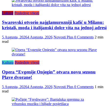
Luksuz
Poslednje vijesti
Swarovski otvorio najglamurozniji kafić u Milanu:
kristali, moda i italijanski dolce vita na jednoj adresi
5 Augusta, 2026
4 Augusta, 2026
Novosti Plus
0 Comments
2 min
read
Kultura
Poslednje vijesti
Opera “Evgenije Onjegin” otvara novu sezonu
Plave dvorane!
5 Augusta, 2026
4 Augusta, 2026
Novosti Plus
0 Comments
1 min
read