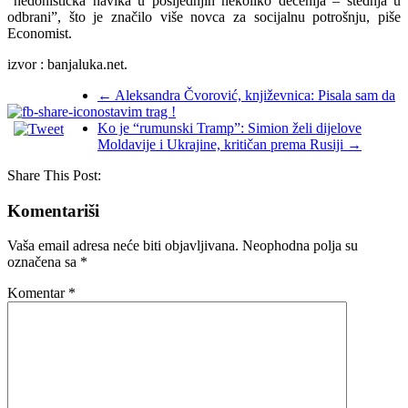
“hedonistička navika u posljednjih nekoliko decenija – štednja u
odbrani”, što je značilo više novca za socijalnu potrošnju, piše
Economist.
izvor : banjaluka.net.
←
Aleksandra Čvorović, književnica: Pisala sam da
ostavim trag !
Ko je “rumunski Tramp”: Simion želi dijelove
Moldavije i Ukrajine, kritičan prema Rusiji
→
Share This Post:
Komentariši
Vaša email adresa neće biti objavljivana.
Neophodna polja su
označena sa
*
Komentar
*