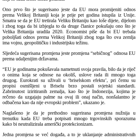
Ono prvo što je sugerisano jeste da EU mora promijeniti odnos
prema Velikoj Britaniji koja je prije pet godina istupila iz Unije.
Smatra se da je EU tretirala Veliku Britaniju kao loše dijete, dijelom
i zbog toga da bi izbjegla to da druge članice pokušaju ono što je
Velika Britanija uradila 2020. Economist piše da bi EU trebala
poboljšati odnos prema Velikoj Britaniji zbog toga što ova zemlja
ima vojnu, geopolitičku i industrijsku težinu.
Sljedeća sugerisana promjena jeste promjena “sebičnog” odnosa EU
prema udaljenijim državama.
“EU je godinama pokušavala nametnuti svoja pravila, bilo da je riječ
o onima koja se odnose na okoliš, uslove rada ili mnogo toga
drugog. Eurokrati su uživali u ‘briselskom efektu’, pri čemu su
propisi osmišljeni u Briselu brzo postali svjetski standardi.
Zabrinutost iziritiranih zemalja, kao što je Indonezija, kojima je
rečeno da uzgajaju palme na ovaj ili onaj način, nonšalantno je
odbačena kao da nije evropski problem”, ukazano je.
Naglašeno je da je prethodno sugerirana promjena nužnija u
trenutku kada EU treba potpisati mnogo trgovinskih sporazuma
kako bi neutralizirala američki protekcionizam.
Jedna promjena se već događa, a to je uklanjanje administrativnih