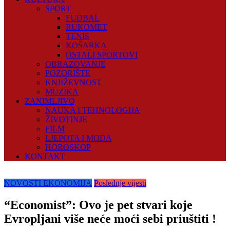
SPORT
FUDBAL
RUKOMET
TENIS
KOŠARKA
OSTALI SPORTOVI
OBRAZOVANJE
POZORIŠTE
KNJIŽEVNOST
MUZIKA
ZANIMLJIVO
NAUKA I TEHNOLOGIJA
ŽIVOTINJE
FILM
LJEPOTA I MODA
HOROSKOP
KONTAKT
NOVOSTI EKONOMIJA
Poslednje vijesti
“Economist”: Ovo je pet stvari koje
Evropljani više neće moći sebi priuštiti !