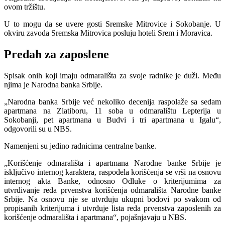
ovom tržištu.
U to mogu da se uvere gosti Sremske Mitrovice i Sokobanje. U
okviru zavoda Sremska Mitrovica posluju hoteli Srem i Moravica.
Predah za zaposlene
Spisak onih koji imaju odmarališta za svoje radnike je duži. Među
njima je Narodna banka Srbije.
„Narodna banka Srbije već nekoliko decenija raspolaže sa sedam
apartmana na Zlatiboru, 11 soba u odmaralištu Lepterija u
Sokobanji, pet apartmana u Budvi i tri apartmana u Igalu“,
odgovorili su u NBS.
Namenjeni su jedino radnicima centralne banke.
„Korišćenje odmarališta i apartmana Narodne banke Srbije je
isključivo internog karaktera, raspodela korišćenja se vrši na osnovu
internog akta Banke, odnosno Odluke o kriterijumima za
utvrđivanje reda prvenstva korišćenja odmarališta Narodne banke
Srbije. Na osnovu nje se utvrđuju ukupni bodovi po svakom od
propisanih kriterijuma i utvrđuje lista reda prvenstva zaposlenih za
korišćenje odmarališta i apartmana“, pojašnjavaju u NBS.