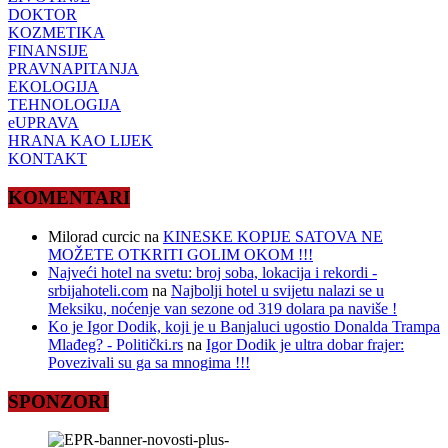
DOKTOR
KOZMETIKA
FINANSIJE
PRAVNAPITANJA
EKOLOGIJA
TEHNOLOGIJA
eUPRAVA
HRANA KAO LIJEK
KONTAKT
KOMENTARI
Milorad curcic
na
KINESKE KOPIJE SATOVA NE
MOŽETE OTKRITI GOLIM OKOM !!!
Najveći hotel na svetu: broj soba, lokacija i rekordi -
srbijahoteli.com
na
Najbolji hotel u svijetu nalazi se u
Meksiku, noćenje van sezone od 319 dolara pa naviše !
Ko je Igor Dodik, koji je u Banjaluci ugostio Donalda Trampa
Mlađeg? - Politički.rs
na
Igor Dodik je ultra dobar frajer:
Povezivali su ga sa mnogima !!!
SPONZORI