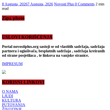
8 Augusta, 2026
7 Augusta, 2026
Novosti Plus
0 Comments
2 min
read
Zipa photo
USLOVI KORIŠĆENJA
Portal novostiplus.org sastoji se od vlastitih sadržaja, sadržaja
partnera i oglašivača, besplatnih sadržaja , sadržaja kreiranih
od strane posjetilaca , te linkova na vanjske stranice.
IMPRESUM
KORISNI LINKOVI
O NAMA
LJUDI
KULTURA
PUTOVANJA
ŽIVOTINJE