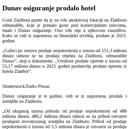
Dunav osiguranje prodalo hotel
Gosti Zlatibora pamte da je na vrlo atraktivnoj lokaciji na Zlatiboru
odmaralište, koje je primalo goste pod komercijalnim uslovima,
imalo i Dunav osiguranje. Ono više nije u njihovom vlasništvu.
Kako se vidi iz napomena uz finansijski izveštaj, prodato je 2023.
godine.
„Gubici po osnovu prodaje nepokretnosti u iznosu od 151,3 miliona
dinara odnose se na prodaju objekta na Zlatiboru, odmaralište
Dunav“, stoji u dokumentu. „Vrednost prodate opreme u iznosu od
53,17 miliona dinara u 2023. godini predstavlja prodatu opremu iz
hotela Zlatibor“.
Shutterstock/Zarko Prusac
Dunav osiguranje je te godine, vidi se iz napomena, prodalo i
zemljište na Zlatiboru.
„Od ukupnog iznosa prihoda od prodaje nepokretnosti od 488
miliona dinara, 480,2 miliona dinara odnosi se na prihod ostvaren
prodajom investicionog zemljišta na Zlatiboru. Prihod od prodaje
nepokretnosti u iznosu od 5,5 miliona dinara je ostvaren za prodaju