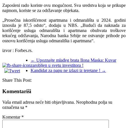
Zaposleni rado koriste ovu mogućnost. Sva sredstva koja se prikupe
najmom, koriste se za održavanje objekata.
„Prosečna iskorišćenost apartmana i odmarališta u 2024. godini
iznosila je 87,5 odsto“, dodaju u NBS. „Budući da naknada za
korišćenje usluga odmarališta i apartmana obuhvata troškove
tekućeg održavanja, Narodna banka Srbije ne ostvaruje prihode po
osnovu korišćenja usluga odmarališta i apartmana“.
izvor : Forbes.rs.
←
Upoznajte mlađeg brata Ilona Maska: Kuvаr
zarobljen u svetu investitora !
Kandidat za papu ne izlazi iz teretane !
→
Share This Post:
Komentariši
Vaša email adresa neće biti objavljivana.
Neophodna polja su
označena sa
*
Komentar
*