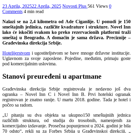
23 Aprila, 2025
22 Aprila, 2025
Novosti Plus
561 Views
0
Comments
4 min read
Nalazi se na 2,4 kilometra od Ade Ciganlije. U ponudi je 150
smeštajnih jedinica, različite kvadrature i strukture. Novel Inn
lako će iskočiti svakom ko preko rezervacionih platformi traži
smeštaj u Beogradu. A domaćin je sama država. Preciznije –
Građevinska direkcija Srbije.
Hotelijerstvom
i ugostiteljstvom se bave mnoge državne institucije.
Uglavnom za svoje zaposlene. Pojedine, međutim, primaju goste
pod komercijalnim uslovima.
Stanovi preuređeni u apartmane
Građevinska direkcija Srbije registrovala je nedavno još dva
ogranka – Novel Inn C i Novel Inn B. Prvi hotelski ogranak
registrovan je znatno ranije. U martu 2018. godine. Tada je hotel i
počeo sa radom.
„U pitanju su dva objekta sa ukupno150 smeštajniih jednica
različitih struktura, od studija do trosobnih, namenjenih za
komercijalno izdavanje. Prosečna popunjenost u 2024. godini je bila
70 odsto“, rekli su za Forbes Srbija u Građevinskoj direkciji. „