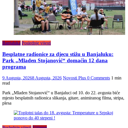
Banjaluka
Poslednje vijesti
Besplatne radionice za djecu stižu u Banjaluku:
Park „Mladen Stojanović“ domaćin 12 dana
programa
9 Augusta, 2026
8 Augusta, 2026
Novosti Plus
0 Comments
1 min
read
Park „Mladen Stojanović“ u Banjaluci od 10. do 22. avgusta biće
mjesto besplatnih radionica slikanja, gitare, animiranog filma, stripa,
plesa
Poslednje vijesti
Vrijeme