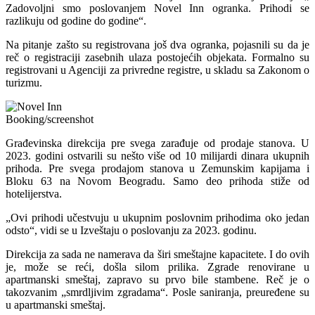
Zadovoljni smo poslovanjem Novel Inn ogranka. Prihodi se
razlikuju od godine do godine“.
Na pitanje zašto su registrovana još dva ogranka, pojasnili su da je
reč o registraciji zasebnih ulaza postojećih objekata. Formalno su
registrovani u Agenciji za privredne registre, u skladu sa Zakonom o
turizmu.
Booking/screenshot
Građevinska direkcija pre svega zarađuje od prodaje stanova. U
2023. godini ostvarili su nešto više od 10 milijardi dinara ukupnih
prihoda. Pre svega prodajom stanova u Zemunskim kapijama i
Bloku 63 na Novom Beogradu. Samo deo prihoda stiže od
hotelijerstva.
„Ovi prihodi učestvuju u ukupnim poslovnim prihodima oko jedan
odsto“, vidi se u Izveštaju o poslovanju za 2023. godinu.
Direkcija za sada ne namerava da širi smeštajne kapacitete. I do ovih
je, može se reći, došla silom prilika. Zgrade renovirane u
apartmanski smeštaj, zapravo su prvo bile stambene. Reč je o
takozvanim „smrdljivim zgradama“. Posle saniranja, preuređene su
u apartmanski smeštaj.