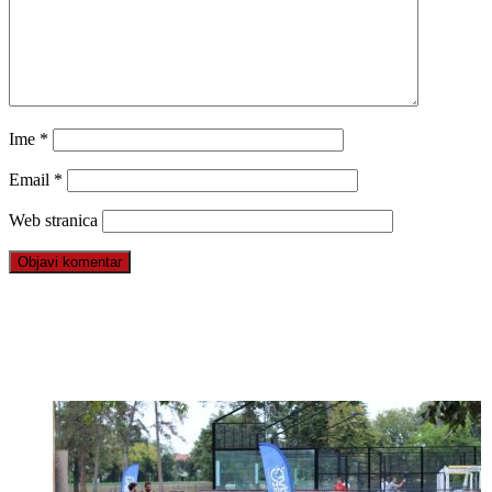
Ime
*
Email
*
Web stranica