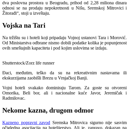
dva poslovna prostora u Beogradu, prihod od 2,28 miliona dinara
odnosi se na prodaju nepokretnosti u Nišu, Sremskoj Mitrovici i
Žitorađi“, stoji u izveštaju.
Vojska na Tari
Na tržištu su i hoteli koji pripadaju Vojnoj ustanovi Tara i Morović.
Od Ministarstva odbrane nismo dobili podatke kolika je popunjenost
ovih smeštajnih kapaciteta i pod kojim uslovima se izdaju.
Shutterstock/Zorz life runner
Đaci, međutim, teško da su na rekreativnim nastavama ili
ekskurzijama zaobišli Brezu u Vrnjačkoj Banji.
Vojni hoteli svakako dominiraju Tarom. Za goste su otvoreni
Omorika, Beli bor, ali i nacionalne kuće Javor, Jeremičak i
Radmilovac.
Nekome kazna, drugom odmor
Kazneno popravni zavod
Sremska Mitrovica sigurno nije sasvim
očigledna asocijacija na hotelijerstvo. Ali je, zapravo, dokazan na