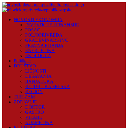
Skip
to
content
Novosti
NOVOSTI EKONOMIJA
Plus
INVESTICIJE I FINANSIJE
POSAO
Portal
POLJOPRIVREDA
pozitivnih
GRAĐEVINARSTVO
vijesti
PRAVNA PITANJA
ENERGETIKA
EKOLOGIJA
Politika +
DRUŠTVO
LIČNOSTI
DEŠAVANJA
BANJALUKA
REPUBLIKA SRPSKA
REGION
TURIZAM
ZDRAVLJE
DOKTOR
GASTRO
VJEŽBE
KOZMETIKA
KULTURA