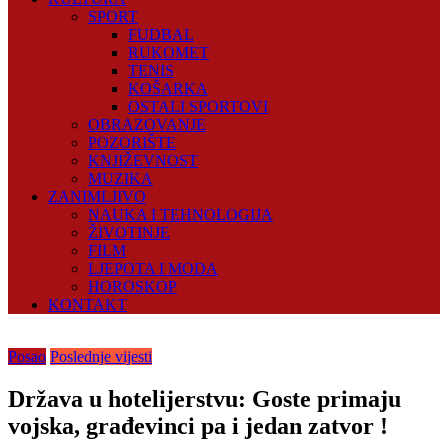
SPORT
FUDBAL
RUKOMET
TENIS
KOŠARKA
OSTALI SPORTOVI
OBRAZOVANJE
POZORIŠTE
KNJIŽEVNOST
MUZIKA
ZANIMLJIVO
NAUKA I TEHNOLOGIJA
ŽIVOTINJE
FILM
LJEPOTA I MODA
HOROSKOP
KONTAKT
Posao
Poslednje vijesti
Država u hotelijerstvu: Goste primaju
vojska, građevinci pa i jedan zatvor !