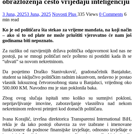
obrazloženja često vrijeđaju inteligenciju
3 Juna, 2025
3 Juna, 2025
Novosti Plus
335 Views
0 Comments
6
min read
Ko je od političara šta stekao za vrijeme mandata, na koji način
– ako si to od plate ne može priuštiti vjerovatno će nam još
godinama biti nepoznato.
Za razliku od razvijenijih država politička odgovornost kod nas ne
postoji, pa se mnogi političari neće pošteno ni postiditi kada ih se
“uhvati” sa novom nekretninom.
Da posjetimo Draško Stanivuković, gradonačelnik Banjaluke,
student sa isključivo političkim radnim iskustvom, nedavno je postao
vlasnik luksuznog četvorosobnog stana u Banjaluci, vrijednog oko
500.000 KM. Navodno mu je stan poklonila baka.
Zbog ovog slučaja ispitali smo koliko su sumnjivi pokloni,
neprijavljivanje imovine, zaboravljanje vlasništva nad nekom
nekretninom redovni primjeri kod domaćih političara.
Ivana Korajlić, izvršna direktorica Transparensi International BiH,
rekla je da iako postoji obaveza za sve izabrane i imenovane
funkcionere da podnose finansijske izvještaje, odnosno izvještaje o