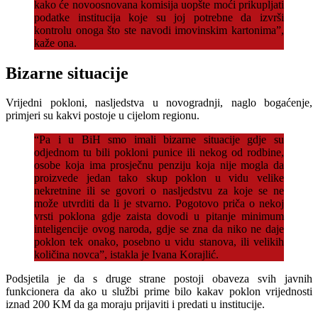
kako će novoosnovana komisija uopšte moći prikupljati
podatke institucija koje su joj potrebne da izvrši
kontrolu onoga što ste navodi imovinskim kartonima”,
kaže ona.
Bizarne situacije
Vrijedni pokloni, nasljedstva u novogradnji, naglo bogaćenje,
primjeri su kakvi postoje u cijelom regionu.
“Pa i u BiH smo imali bizarne situacije gdje su
odjednom tu bili pokloni punice ili nekog od rodbine,
osobe koja ima prosječnu penziju koja nije mogla da
proizvede jedan tako skup poklon u vidu velike
nekretnine ili se govori o nasljedstvu za koje se ne
može utvrditi da li je stvarno. Pogotovo priča o nekoj
vrsti poklona gdje zaista dovodi u pitanje minimum
inteligencije ovog naroda, gdje se zna da niko ne daje
poklon tek onako, posebno u vidu stanova, ili velikih
količina novca”, istakla je Ivana Korajlić.
Podsjetila je da s druge strane postoji obaveza svih javnih
funkcionera da ako u službi prime bilo kakav poklon vrijednosti
iznad 200 KM da ga moraju prijaviti i predati u institucije.