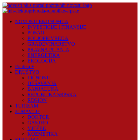
Skip
to
content
Novosti
NOVOSTI EKONOMIJA
Plus
INVESTICIJE I FINANSIJE
POSAO
Portal
POLJOPRIVREDA
pozitivnih
GRAĐEVINARSTVO
vijesti
PRAVNA PITANJA
ENERGETIKA
EKOLOGIJA
Politika +
DRUŠTVO
LIČNOSTI
DEŠAVANJA
BANJALUKA
REPUBLIKA SRPSKA
REGION
TURIZAM
ZDRAVLJE
DOKTOR
GASTRO
VJEŽBE
KOZMETIKA
KULTURA