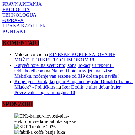
PRAVNAPITANJA
EKOLOGIJA
TEHNOLOGIJA
eUPRAVA
HRANA KAO LIJEK
KONTAKT
KOMENTARI
Milorad curcic
na
KINESKE KOPIJE SATOVA NE
MOŽETE OTKRITI GOLIM OKOM !!!
Najveći hotel na svetu: broj soba, lokacija i rekordi -
srbijahoteli.com
na
Najbolji hotel u svijetu nalazi se u
Meksiku, noćenje van sezone od 319 dolara pa naviše !
Ko je Igor Dodik, koji je u Banjaluci ugostio Donalda Trampa
Mlađeg? - Politički.rs
na
Igor Dodik je ultra dobar frajer:
Povezivali su ga sa mnogima !!!
SPONZORI