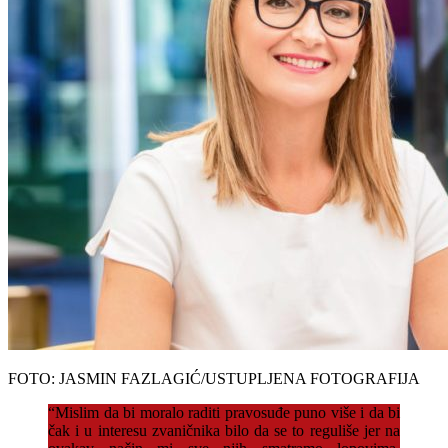
FOTO: JASMIN FAZLAGIĆ/USTUPLJENA FOTOGRAFIJA
“Mislim da bi moralo raditi pravosuđe puno više i da bi
čak i u interesu zvaničnika bilo da se to reguliše jer na