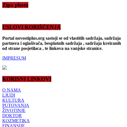
Zipa photo
USLOVI KORIŠĆENJA
Portal novostiplus.org sastoji se od vlastitih sadržaja, sadržaja
partnera i oglašivača, besplatnih sadržaja , sadržaja kreiranih
od strane posjetilaca , te linkova na vanjske stranice.
IMPRESUM
KORISNI LINKOVI
O NAMA
LJUDI
KULTURA
PUTOVANJA
ŽIVOTINJE
DOKTOR
KOZMETIKA
FINANSIJE