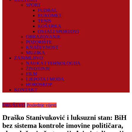
SPORT
FUDBAL
RUKOMET
TENIS
KOŠARKA
OSTALI SPORTOVI
OBRAZOVANJE
POZORIŠTE
KNJIŽEVNOST
MUZIKA
ZANIMLJIVO
NAUKA I TEHNOLOGIJA
ŽIVOTINJE
FILM
LJEPOTA I MODA
HOROSKOP
KONTAKT
DRUŠTVO
Poslednje vijesti
Draško Stanivuković i luksuzni stan: BiH
bez sistema kontrole imovine političara,