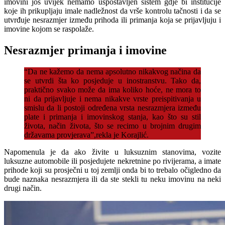
imovini još uvijek nemamo uspostavljen sistem gdje bi institucije
koje ih prikupljaju imale nadležnost da vrše kontrolu tačnosti i da se
utvrđuje nesrazmjer između prihoda ili primanja koja se prijavljuju i
imovine kojom se raspolaže.
Nesrazmjer primanja i imovine
“Da ne kažemo da nema apsolutno nikakvog načina da
se utvrdi šta ko posjeduje u inostranstvu. Tako da,
praktično svako može da ima koliko hoće, ne mora to
ni da prijavljuje i nema nikakve vrste preispitivanja u
smislu da li postoji određena vrsta nesrazmjera između
plate i primanja i imovinskog stanja, kao što su stil
života, način života, što se recimo u brojnim drugim
državama provjerava”,rekla je Korajlić.
Napomenula je da ako živite u luksuznim stanovima, vozite
luksuzne automobile ili posjedujete nekretnine po rivijerama, a imate
prihode koji su prosječni u toj zemlji onda bi to trebalo očigledno da
bude naznaka nesrazmjera ili da ste stekli tu neku imovinu na neki
drugi način.