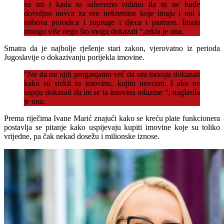
su im i kada to saberemo vidimo da tu ne bude
dovoljno novca za sve nekretnine koje imaju i oni i
njihova porodica i supruge i djeca i partneri. Imaju
mnogo više nego što mogu dokazati “,rekla je ona.
Smatra da je najbolje rješenje stari zakon, vjerovatno iz perioda
Jugoslavije o dokazivanju porijekla imovine.
“Ne da mi njih proganjamo već da oni moraju dokazati
kako su stekli tu imovinu, kojim novcem. I ako ne
uspiju dokazati da im se ta imovina oduzme “, naglasila
je ona.
Prema riječima Ivane Marić znajući kako se kreću plate funkcionera
postavlja se pitanje kako uspijevaju kupiti imovine koje su toliko
vrijedne, pa čak nekad dosežu i milionske iznose.