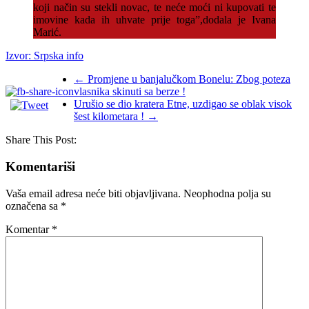
koji način su stekli novac, te neće moći ni kupovati te
imovine kada ih uhvate prije toga”,dodala je Ivana
Marić.
Izvor: Srpska info
←
Promjene u banjalučkom Bonelu: Zbog poteza
vlasnika skinuti sa berze !
Urušio se dio kratera Etne, uzdigao se oblak visok
šest kilometara !
→
Share This Post:
Komentariši
Vaša email adresa neće biti objavljivana.
Neophodna polja su
označena sa
*
Komentar
*