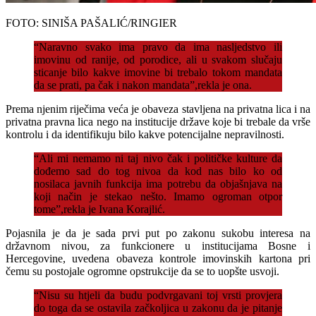
FOTO: SINIŠA PAŠALIĆ/RINGIER
“Naravno svako ima pravo da ima nasljedstvo ili
imovinu od ranije, od porodice, ali u svakom slučaju
sticanje bilo kakve imovine bi trebalo tokom mandata
da se prati, pa čak i nakon mandata”,rekla je ona.
Prema njenim riječima veća je obaveza stavljena na privatna lica i na
privatna pravna lica nego na institucije države koje bi trebale da vrše
kontrolu i da identifikuju bilo kakve potencijalne nepravilnosti.
“Ali mi nemamo ni taj nivo čak i političke kulture da
dođemo sad do tog nivoa da kod nas bilo ko od
nosilaca javnih funkcija ima potrebu da objašnjava na
koji način je stekao nešto. Imamo ogroman otpor
tome”,rekla je Ivana Korajlić.
Pojasnila je da je sada prvi put po zakonu sukobu interesa na
državnom nivou, za funkcionere u institucijama Bosne i
Hercegovine, uvedena obaveza kontrole imovinskih kartona pri
čemu su postojale ogromne opstrukcije da se to uopšte usvoji.
“Nisu su htjeli da budu podvrgavani toj vrsti provjera
do toga da se ostavila začkoljica u zakonu da je pitanje