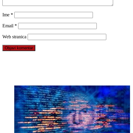
Ime
*
Email
*
Web stranica