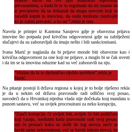
ovakav način mi sve njih smatramo lopovima,
prevarantima, a kada bi se to regulisalo da mi znamo da
je provjereno da su dokazali da mogu novcem koji su
zaradili kupiti tu imovinu, da onda možemo razdvojiti
ko je zaista prevario, a ko ne “,rekla je ona.
Navela je primjer iz Kantona Sarajevo gdje je obavezna prijava
imovine što potpada pod krivičnu odgovornost gdje su zabilježeni
slučajevi da su zaboravljali da imaju nešto i bili sankcionisani.
Ivana Marić je naglasila da bi prijave morale biti obavezne kao i
krivična odgovornost za one koji ne prijave, a moglo bi se čak uvesti
i da im se ta imovina oduzme kad su već zaboravili na nju.
“Mislim da bi to djelimično riješilo problem”,rekla je
Marić.
Na pitanje postoji li država regiona u kojoj je to bolje riješeno rekla
je da u nekim od država pravosuđe radi odlično svoj posao,
navodeći da u Hrvatskoj nijedna vlada nije dočekala kraj mandata u
punom sastavu, već su uvijek procesuirani za neku korupciju,
“Znači korupcije će uvijek biti, uvijek će biti političara
koji varaju, međutim kada pravosuđe radi svoj posao,
oni će pronaći kako su došli do tog novca, neće se
baviti samo nekretninom, već se baviti tokom novca, na