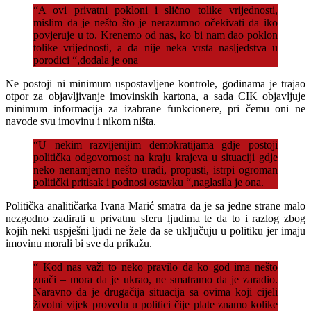
“A ovi privatni pokloni i slično tolike vrijednosti,
mislim da je nešto što je nerazumno očekivati da iko
povjeruje u to. Krenemo od nas, ko bi nam dao poklon
tolike vrijednosti, a da nije neka vrsta nasljedstva u
porodici “,dodala je ona
Ne postoji ni minimum uspostavljene kontrole, godinama je trajao
otpor za objavljivanje imovinskih kartona, a sada CIK objavljuje
minimum informacija za izabrane funkcionere, pri čemu oni ne
navode svu imovinu i nikom ništa.
“U nekim razvijenijim demokratijama gdje postoji
politička odgovornost na kraju krajeva u situaciji gdje
neko nenamjerno nešto uradi, propusti, istrpi ogroman
politički pritisak i podnosi ostavku “,naglasila je ona.
Politička analitičarka Ivana Marić smatra da je sa jedne strane malo
nezgodno zadirati u privatnu sferu ljudima te da to i razlog zbog
kojih neki uspješni ljudi ne žele da se uključuju u politiku jer imaju
imovinu morali bi sve da prikažu.
“ Kod nas važi to neko pravilo da ko god ima nešto
znači – mora da je ukrao, ne smatramo da je zaradio.
Naravno da je drugačija situacija sa ovima koji cijeli
životni vijek provedu u politici čije plate znamo kolike