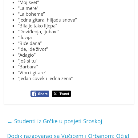
“Moj svet”
“La mere”
“La boheme”
“Jedna gitara, hiljadu snova”
“Bila je tako lijepa”
“Doviđenja, ljubavi”
“Iluzija”
“Biće dana”
“Ide, ide život”
“Adagio”
“Još si tu”
“Barbara”
“Vino i gitare”
“Jedan čovek i jedna žena”
←
Studenti iz Grčke u posjeti Srpskoj
Dodik razgovarao sa Vučićem i Orbanom: Očigl