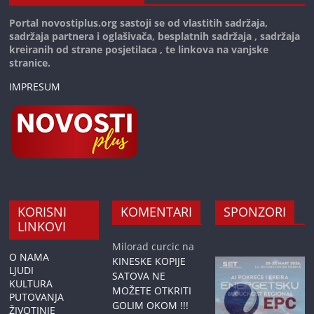
Portal novostiplus.org sastoji se od vlastitih sadržaja,
sadržaja partnera i oglašivača, besplatnih sadržaja , sadržaja
kreiranih od strane posjetilaca , te linkova na vanjske
stranice.
IMPRESUM
KORISNI
KOMENTARI
SPONZORI
LINKOVI
Milorad curcic
na
O NAMA
KINESKE KOPIJE
LJUDI
SATOVA NE
KULTURA
MOŽETE OTKRITI
PUTOVANJA
GOLIM OKOM !!!
ŽIVOTINJE