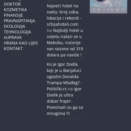
DOKTOR
Najveći hotel na
KOZMETIKA
svetu: broj soba,
FINANSIJE
lokacija i rekordi -
PRAVNAPITANJA
srbijahoteli.com
EKOLOGIJA
na
Najbolji hotel u
TEHNOLOGIJA
svijetu nalazi se u
eUPRAVA
Meksiku, noćenje
HRANA KAO LIJEK
KONTAKT
van sezone od 319
dolara pa naviše !
Ko je Igor Dodik,
koji je u Banjaluci
ugostio Donalda
Trampa Mlađeg? -
Politički.rs
na
Igor
Dodik je ultra
dobar frajer:
Povezivali su ga sa
mnogima !!!