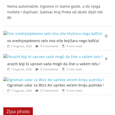
Nema automobile, trgovine ni stalne goste, a do njega
možete i doplivati. Galevac kraj Preka od obale dijeli tek
80
O
vo srednjovjekovno selo ima više knjižara nego kafića!
0 Comments
4 min read
7 Augusta, 2026
P
araziti koji bi upravo sada mogli da žive u vašem telu !
0 Comments
5 min read
7 Augusta, 2026
Ogroman udar za Wizz Air uprkos većem broju putnika !
0 Comments
0 min read
7 Augusta, 2026
Zipa photo