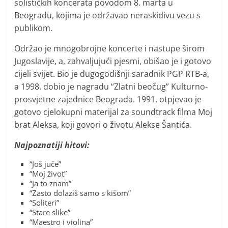
solističkih koncerata povodom 8. marta u
Beogradu, kojima je održavao neraskidivu vezu s
publikom.
Održao je mnogobrojne koncerte i nastupe širom
Jugoslavije, a, zahvaljujući pjesmi, obišao je i gotovo
cijeli svijet. Bio je dugogodišnji saradnik PGP RTB-a,
a 1998. dobio je nagradu “Zlatni beočug” Kulturno-
prosvjetne zajednice Beograda. 1991. otpjevao je
gotovo cjelokupni materijal za soundtrack filma Moj
brat Aleksa, koji govori o životu Alekse Šantića.
Najpoznatiji hitovi:
“Još juče”
“Moj život”
“Ja to znam”
“Zasto dolaziš samo s kišom”
“Soliteri”
“Stare slike”
“Maestro i violina”