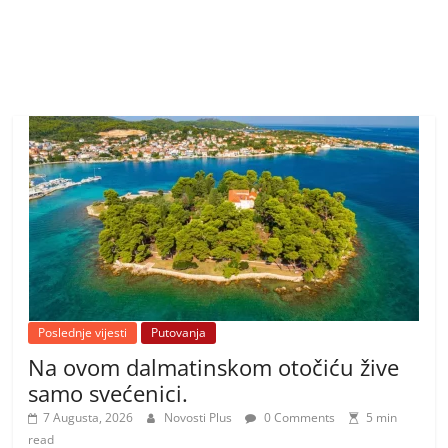
Poslednje vijesti
Putovanja
Na ovom dalmatinskom otočiću žive
samo svećenici.
7 Augusta, 2026
Novosti Plus
0 Comments
5 min
read