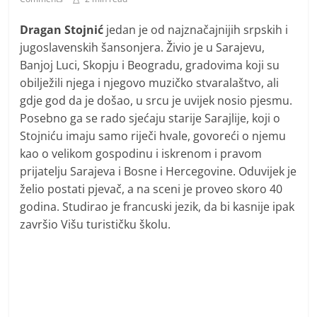
i
t
Dragan Stojnić
jedan je od najznačajnijih srpskih i
i
jugoslavenskih šansonjera. Živio je u Sarajevu,
v
Banjoj Luci, Skopju i Beogradu, gradovima koji su
n
obilježili njega i njegovo muzičko stvaralaštvo, ali
gdje god da je došao, u srcu je uvijek nosio pjesmu.
i
Posebno ga se rado sjećaju starije Sarajlije, koji o
h
Stojniću imaju samo riječi hvale, govoreći o njemu
v
kao o velikom gospodinu i iskrenom i pravom
i
prijatelju Sarajeva i Bosne i Hercegovine. Oduvijek je
j
želio postati pjevač, a na sceni je proveo skoro 40
e
godina. Studirao je francuski jezik, da bi kasnije ipak
s
završio Višu turističku školu.
t
i