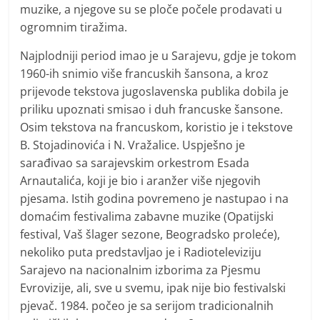
muzike, a njegove su se ploče počele prodavati u
ogromnim tiražima.
Najplodniji period imao je u Sarajevu, gdje je tokom
1960-ih snimio više francuskih šansona, a kroz
prijevode tekstova jugoslavenska publika dobila je
priliku upoznati smisao i duh francuske šansone.
Osim tekstova na francuskom, koristio je i tekstove
B. Stojadinovića i N. Vražalice. Uspješno je
sarađivao sa sarajevskim orkestrom Esada
Arnautalića, koji je bio i aranžer više njegovih
pjesama. Istih godina povremeno je nastupao i na
domaćim festivalima zabavne muzike (Opatijski
festival, Vaš šlager sezone, Beogradsko proleće),
nekoliko puta predstavljao je i Radioteleviziju
Sarajevo na nacionalnim izborima za Pjesmu
Evrovizije, ali, sve u svemu, ipak nije bio festivalski
pjevač. 1984. počeo je sa serijom tradicionalnih