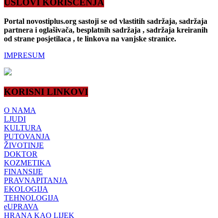
USLOVI KORIŠĆENJA
Portal novostiplus.org sastoji se od vlastitih sadržaja, sadržaja
partnera i oglašivača, besplatnih sadržaja , sadržaja kreiranih
od strane posjetilaca , te linkova na vanjske stranice.
IMPRESUM
KORISNI LINKOVI
O NAMA
LJUDI
KULTURA
PUTOVANJA
ŽIVOTINJE
DOKTOR
KOZMETIKA
FINANSIJE
PRAVNAPITANJA
EKOLOGIJA
TEHNOLOGIJA
eUPRAVA
HRANA KAO LIJEK