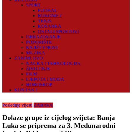
SPORT
FUDBAL
RUKOMET
TENIS
KOŠARKA
OSTALI SPORTOVI
OBRAZOVANJE
POZORIŠTE
KNJIŽEVNOST
MUZIKA
ZANIMLJIVO
NAUKA I TEHNOLOGIJA
ŽIVOTINJE
FILM
LJEPOTA I MODA
HOROSKOP
KONTAKT
Poslednje vijesti
ZABAVA
Dolaze grupe iz cijelog svijeta: Banja
Luka se priprema za 3. Međunarodni