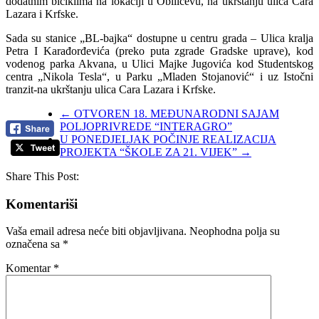
dodatnim biciklima na lokaciji u Obilićevu, na ukrštanju ulica Cara
Lazara i Krfske.
Sada su stanice „BL-bajka“ dostupne u centru grada – Ulica kralja
Petra I Karađorđevića (preko puta zgrade Gradske uprave), kod
vodenog parka Akvana, u Ulici Majke Jugovića kod Studentskog
centra „Nikola Tesla“, u Parku „Mladen Stojanović“ i uz Istočni
tranzit-na ukrštanju ulica Cara Lazara i Krfske.
←
OTVOREN 18. MEĐUNARODNI SAJAM
POLJOPRIVREDE “INTERAGRO”
U PONEDJELJAK POČINJE REALIZACIJA
PROJEKTA “ŠKOLE ZA 21. VIJEK”
→
Share This Post:
Komentariši
Vaša email adresa neće biti objavljivana.
Neophodna polja su
označena sa
*
Komentar
*