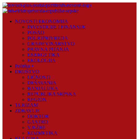
Skip
to
content
Novosti
NOVOSTI EKONOMIJA
Plus
INVESTICIJE I FINANSIJE
POSAO
Portal
POLJOPRIVREDA
pozitivnih
GRAĐEVINARSTVO
vijesti
PRAVNA PITANJA
ENERGETIKA
EKOLOGIJA
Politika +
DRUŠTVO
LIČNOSTI
DEŠAVANJA
BANJALUKA
REPUBLIKA SRPSKA
REGION
TURIZAM
ZDRAVLJE
DOKTOR
GASTRO
VJEŽBE
KOZMETIKA
KULTURA