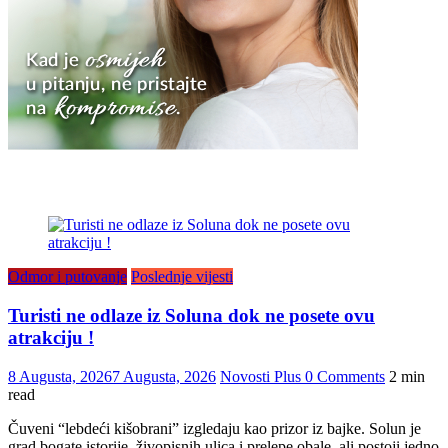
Odmor i putovanje
Poslednje vijesti
Turisti ne odlaze iz Soluna dok ne posete ovu
atrakciju !
8 Augusta, 2026
7 Augusta, 2026
Novosti Plus
0 Comments
2 min
read
Čuveni “lebdeći kišobrani” izgledaju kao prizor iz bajke. Solun je
grad bogate istorije, živopisnih ulica i prelepe obale, ali postoji jedno