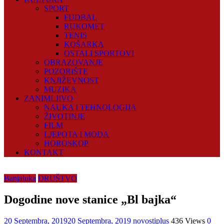
SPORT
FUDBAL
RUKOMET
TENIS
KOŠARKA
OSTALI SPORTOVI
OBRAZOVANJE
POZORIŠTE
KNJIŽEVNOST
MUZIKA
ZANIMLJIVO
NAUKA I TEHNOLOGIJA
ŽIVOTINJE
FILM
LJEPOTA I MODA
HOROSKOP
KONTAKT
Banjaluka
DRUŠTVO
Dogodine nove stanice „Bl bajka“
20 Septembra, 2019
20 Septembra, 2019
novostiplus
436 Views
0