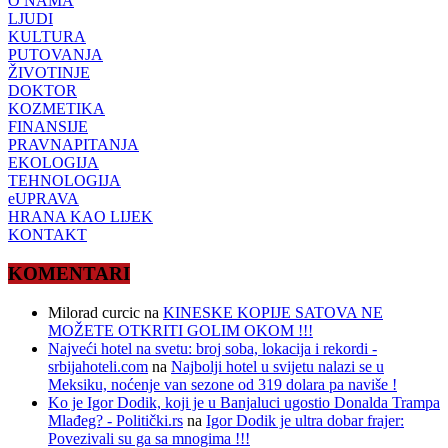
O NAMA
LJUDI
KULTURA
PUTOVANJA
ŽIVOTINJE
DOKTOR
KOZMETIKA
FINANSIJE
PRAVNAPITANJA
EKOLOGIJA
TEHNOLOGIJA
eUPRAVA
HRANA KAO LIJEK
KONTAKT
KOMENTARI
Milorad curcic
na
KINESKE KOPIJE SATOVA NE
MOŽETE OTKRITI GOLIM OKOM !!!
Najveći hotel na svetu: broj soba, lokacija i rekordi -
srbijahoteli.com
na
Najbolji hotel u svijetu nalazi se u
Meksiku, noćenje van sezone od 319 dolara pa naviše !
Ko je Igor Dodik, koji je u Banjaluci ugostio Donalda Trampa
Mlađeg? - Politički.rs
na
Igor Dodik je ultra dobar frajer:
Povezivali su ga sa mnogima !!!