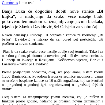
Comments
1 min read
Banja Luka će dogodine dobiti nove stanice „
Bl
bajka
“, u nastojanju da svako veće naselje bude
pokriveno terminalom za iznajmljivanje javnih bicikala,
izjavio je Slavko Davidović, šef Odsjeka za saobraćaj.
Nakon današnjeg uručenja 10 besplatnih kartica za korištenje „Bl
bajka“, Davidović je istakao da će, pored pet postojećih, biti
proširen sa novim stanicama.
-Plan je da svako svako veće naselje dobije svoj terminal. Tako i za
narednu godinu, planiramo da otvorimo jedan ili dva nova terminala.
U opciji su lokacije u Rosuljama, Kočićevom vijencu, Boriku i
Lazarevu – naveo je Davidović.
Prema posljednjim podacima, ovaj, sve popularaniji sistem koristi
1.200 Banjalučana. Povodom Evropske sedmice mobilnosti, danas
su uručene besplatne kartice za 10 naših sugrađana, koji su izvučeni
na prigodnoj nagradnoj igri, organizovanoj na gradskoj fejsbuk
stranici.
Ovaj sistem za iznajmljivanje javnih bicikala, koji je pušten u
funkciju prošle godine, nedavno je proširen novim terminalom i