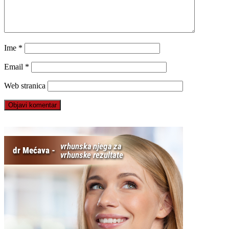
Ime
*
Email
*
Web stranica