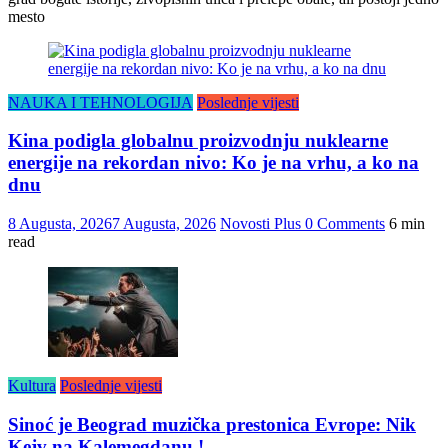
mesto
NAUKA I TEHNOLOGIJA
Poslednje vijesti
Kina podigla globalnu proizvodnju nuklearne
energije na rekordan nivo: Ko je na vrhu, a ko na
dnu
8 Augusta, 2026
7 Augusta, 2026
Novosti Plus
0 Comments
6 min
read
Kultura
Poslednje vijesti
Sinoć je Beograd muzička prestonica Evrope: Nik
Kejv na Kalemegdanu !