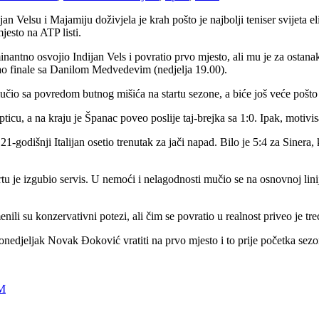
n Velsu i Majamiju doživjela je krah pošto je najbolji teniser svijeta el
esto na ATP listi.
inantno osvojio Indijan Vels i povratio prvo mjesto, ali mu je za ostana
akazao finale sa Danilom Medvedevim (nedjelja 19.00).
učio sa povredom butnog mišića na startu sezone, a biće još veće pošto
opticu, a na kraju je Španac poveo poslije taj-brejka sa 1:0. Ipak, motivi
21-godišnji Italijan osetio trenutak za jači napad. Bilo je 5:4 za Siner
tartu je izgubio servis. U nemoći i nelagodnosti mučio se na osnovnoj li
i su konzervativni potezi, ali čim se povratio u realnost priveo je treći 
nedjeljak Novak Đoković vratiti na prvo mjesto i to prije početka sezon
KM