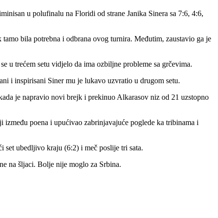
iminisan u polufinalu na Floridi od strane Јanika Sinera sa 7:6, 4:6,
k tamo bila potrebna i odbrana ovog turnira. Međutim, zaustavio ga je
 se u trećem setu vidjelo da ima ozbiljne probleme sa grčevima.
sani i inspirisani Siner mu je lukavo uzvratio u drugom setu.
a, kada je napravio novi brejk i prekinuo Alkarasov niz od 21 uzstopno
niji između poena i upućivao zabrinjavajuće poglede ka tribinama i
set ubedljivo kraju (6:2) i meč poslije tri sata.
e na šljaci. Bolje nije moglo za Srbina.