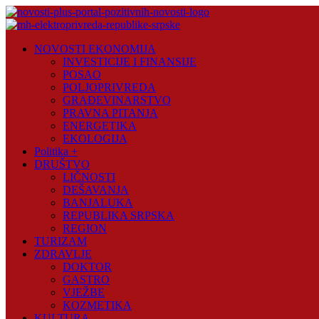
Skip
to
content
Novosti
NOVOSTI EKONOMIJA
Plus
INVESTICIJE I FINANSIJE
POSAO
Portal
POLJOPRIVREDA
pozitivnih
GRAĐEVINARSTVO
vijesti
PRAVNA PITANJA
ENERGETIKA
EKOLOGIJA
Politika +
DRUŠTVO
LIČNOSTI
DEŠAVANJA
BANJALUKA
REPUBLIKA SRPSKA
REGION
TURIZAM
ZDRAVLJE
DOKTOR
GASTRO
VJEŽBE
KOZMETIKA
KULTURA