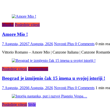
Muzika
Poslednje vijesti
Amore Mio !
7 Augusta, 2026
7 Augusta, 2026
Novosti Plus
0 Comments
0 min re
Vittorio Romano – Amore Mio | Canzone Italiana | Canzone Romanti
Poslednje vijesti
Znamenitosti
Beograd je izmijenio čak 15 imena u svojoj istoriji !
7 Augusta, 2026
6 Augusta, 2026
Novosti Plus
0 Comments
1 min re
Poslednje vijesti
Style