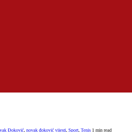
vak Đoković
,
novak đoković vijesti
,
Sport
,
Tenis
1 min read