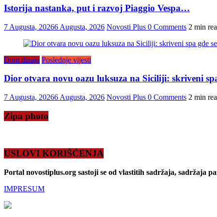
Istorija nastanka, put i razvoj Piaggio Vespa…
7 Augusta, 2026
6 Augusta, 2026
Novosti Plus
0 Comments
2 min re
Dom dizajn
Poslednje vijesti
Dior otvara novu oazu luksuza na Siciliji: skriveni s
7 Augusta, 2026
6 Augusta, 2026
Novosti Plus
0 Comments
2 min re
Zipa photo
USLOVI KORIŠĆENJA
Portal novostiplus.org sastoji se od vlastitih sadržaja, sadržaja p
IMPRESUM