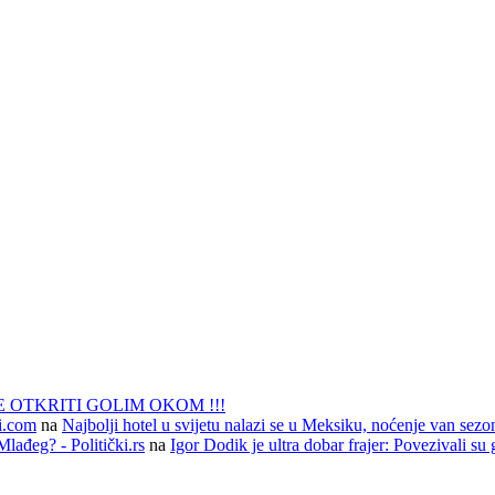
 OTKRITI GOLIM OKOM !!!
li.com
na
Najbolji hotel u svijetu nalazi se u Meksiku, noćenje van sezo
lađeg? - Politički.rs
na
Igor Dodik je ultra dobar frajer: Povezivali su