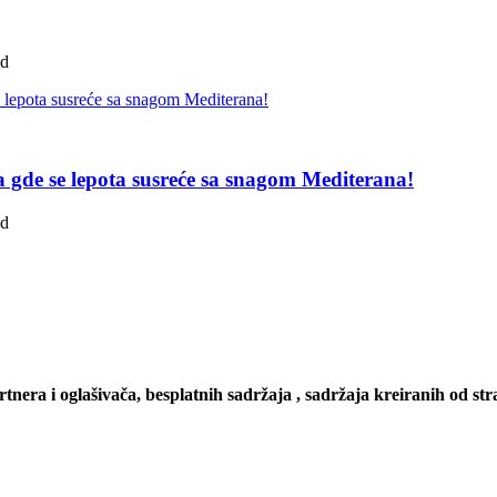
ad
pa gde se lepota susreće sa snagom Mediterana!
ad
artnera i oglašivača, besplatnih sadržaja , sadržaja kreiranih od stra