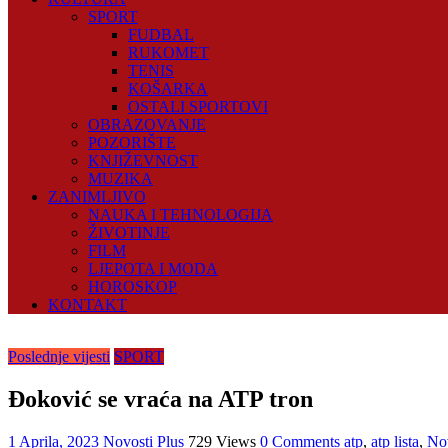
SPORT
FUDBAL
RUKOMET
TENIS
KOŠARKA
OSTALI SPORTOVI
OBRAZOVANJE
POZORIŠTE
KNJIŽEVNOST
MUZIKA
ZANIMLJIVO
NAUKA I TEHNOLOGIJA
ŽIVOTINJE
FILM
LJEPOTA I MODA
HOROSKOP
KONTAKT
Poslednje vijesti
SPORT
Đoković se vraća na ATP tron
1 Aprila, 2023
Novosti Plus
729 Views
0 Comments
atp
,
atp lista
,
No