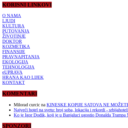
KORISNI LINKOVI
O NAMA
LJUDI
KULTURA
PUTOVANJA
ŽIVOTINJE
DOKTOR
KOZMETIKA
FINANSIJE
PRAVNAPITANJA
EKOLOGIJA
TEHNOLOGIJA
eUPRAVA
HRANA KAO LIJEK
KONTAKT
KOMENTARI
Milorad curcic
na
KINESKE KOPIJE SATOVA NE MOŽETE
Najveći hotel na svetu: broj soba, lokacija i rekordi - srbijahote
Ko je Igor Dodik, koji je u Banjaluci ugostio Donalda Trampa M
SPONZORI