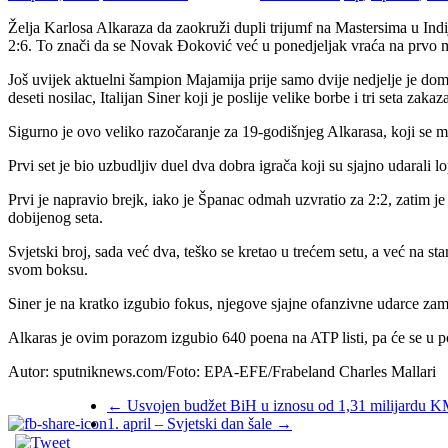
Želja Karlosa Alkaraza da zaokruži dupli trijumf na Mastersima u Indija
2:6. To znači da se Novak Đoković već u ponedjeljak vraća na prvo mj
Јoš uvijek aktuelni šampion Majamija prije samo dvije nedjelje je dom
deseti nosilac, Italijan Siner koji je poslije velike borbe i tri seta z
Sigurno je ovo veliko razočaranje za 19-godišnjeg Alkarasa, koji se m
Prvi set je bio uzbudljiv duel dva dobra igrača koji su sjajno udarali l
Prvi je napravio brejk, iako je Španac odmah uzvratio za 2:2, zatim je 
dobijenog seta.
Svjetski broj, sada već dva, teško se kretao u trećem setu, a već na s
svom boksu.
Siner je na kratko izgubio fokus, njegove sjajne ofanzivne udarce zamenil
Alkaras je ovim porazom izgubio 640 poena na ATP listi, pa će se u po
Autor: sputniknews.com/Foto: EPA-EFE/Frabeland Charles Mallari
←
Usvojen budžet BiH u iznosu od 1,31 milijardu 
1. april – Svjetski dan šale
→