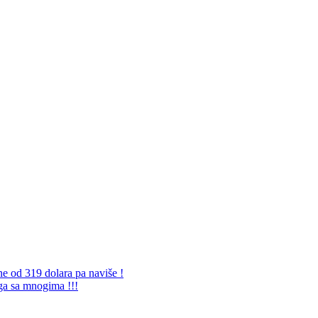
ne od 319 dolara pa naviše !
 ga sa mnogima !!!