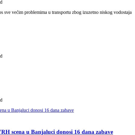
ad
os sve većim problemima u transportu zbog izuzetno niskog vodostaja
ad
ad
 VRH scena u Banjaluci donosi 16 dana zabave