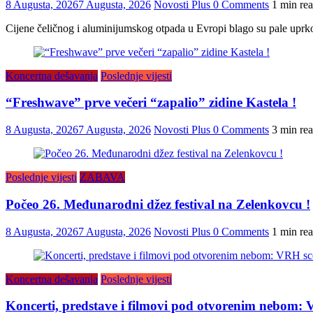
8 Augusta, 2026
7 Augusta, 2026
Novosti Plus
0 Comments
1 min re
Cijene čeličnog i aluminijumskog otpada u Evropi blago su pale uprk
Koncertna dešavanja
Poslednje vijesti
“Freshwave” prve večeri “zapalio” zidine Kastela !
8 Augusta, 2026
7 Augusta, 2026
Novosti Plus
0 Comments
3 min re
Poslednje vijesti
ZABAVA
Počeo 26. Međunarodni džez festival na Zelenkovcu !
8 Augusta, 2026
7 Augusta, 2026
Novosti Plus
0 Comments
1 min re
Koncertna dešavanja
Poslednje vijesti
Koncerti, predstave i filmovi pod otvorenim nebom: