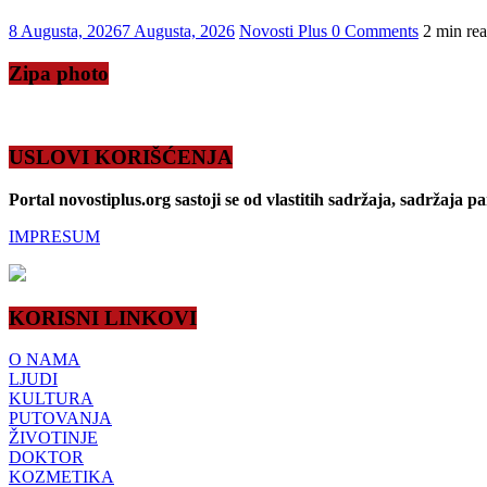
8 Augusta, 2026
7 Augusta, 2026
Novosti Plus
0 Comments
2 min re
Zipa photo
USLOVI KORIŠĆENJA
Portal novostiplus.org sastoji se od vlastitih sadržaja, sadržaja p
IMPRESUM
KORISNI LINKOVI
O NAMA
LJUDI
KULTURA
PUTOVANJA
ŽIVOTINJE
DOKTOR
KOZMETIKA