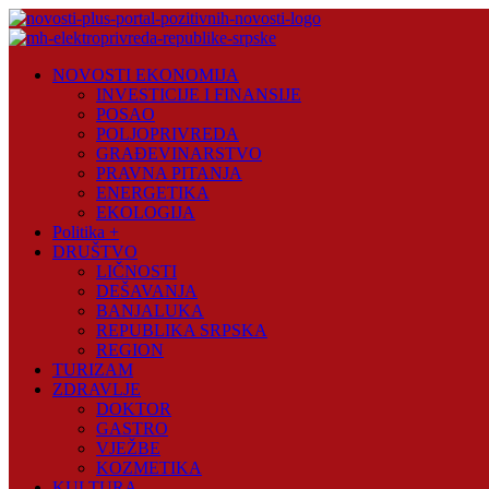
Skip
to
content
Novosti
NOVOSTI EKONOMIJA
Plus
INVESTICIJE I FINANSIJE
POSAO
Portal
POLJOPRIVREDA
pozitivnih
GRAĐEVINARSTVO
vijesti
PRAVNA PITANJA
ENERGETIKA
EKOLOGIJA
Politika +
DRUŠTVO
LIČNOSTI
DEŠAVANJA
BANJALUKA
REPUBLIKA SRPSKA
REGION
TURIZAM
ZDRAVLJE
DOKTOR
GASTRO
VJEŽBE
KOZMETIKA
KULTURA