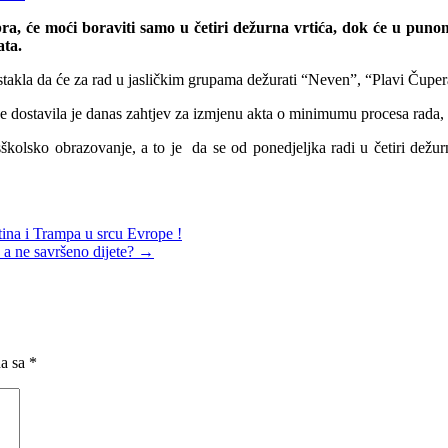
bra, će moći boraviti samo u četiri dežurna vrtića, dok će u puno
ata.
stakla da će za rad u jasličkim grupama dežurati “Neven”, “Plavi Čuper
nje dostavila je danas zahtjev za izmjenu akta o minimumu procesa rada
dsškolsko obrazovanje, a to je da se od ponedjeljka radi u četiri dežu
ina i Trampa u srcu Evrope !
 a ne savršeno dijete?
→
na sa
*