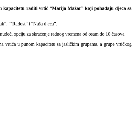
m kapacitetu raditi vrtić “Marija Mažar” koji pohađaju djeca sa
ak”, “‘Radost” i “Naša djeca”.
, nudeći opciju za skraćenje radnog vremena od osam do 10 časova.
rna vrtića u punom kapacitetu sa jasličkim grupama, a grupe vrtićkog