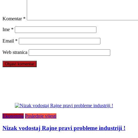
Komentar
*
Ime
*
Email
*
Web stranica
Ekonomija
Poslednje vijesti
Nizak vodostaj Rajne pravi probleme industriji !