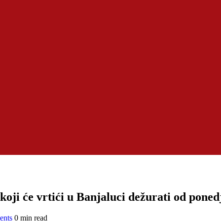
oji će vrtići u Banjaluci dežurati od ponedj
ents
0 min read