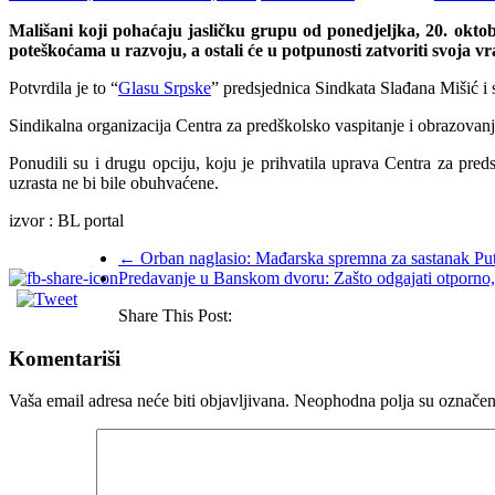
Mališani koji pohaćaju jasličku grupu od ponedjeljka, 20. okto
poteškoćama u razvoju, a ostali će u potpunosti zatvoriti svoja vr
Potvrdila je to “
Glasu Srpske
” predsjednica Sindkata Slađana Mišić i 
Sindikalna organizacija Centra za predškolsko vaspitanje i obrazova
Ponudili su i drugu opciju, koju je prihvatila uprava Centra za pre
uzrasta ne bi bile obuhvaćene.
izvor : BL portal
←
Orban naglasio: Mađarska spremna za sastanak Put
Predavanje u Banskom dvoru: Zašto odgajati otporno,
Share This Post:
Komentariši
Vaša email adresa neće biti objavljivana.
Neophodna polja su označe