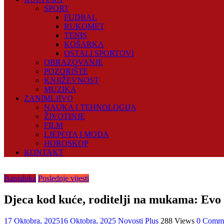
SPORT
FUDBAL
RUKOMET
TENIS
KOŠARKA
OSTALI SPORTOVI
OBRAZOVANJE
POZORIŠTE
KNJIŽEVNOST
MUZIKA
ZANIMLJIVO
NAUKA I TEHNOLOGIJA
ŽIVOTINJE
FILM
LJEPOTA I MODA
HOROSKOP
KONTAKT
Banjaluka
Poslednje vijesti
Djeca kod kuće, roditelji na mukama: Evo k
17 Oktobra, 2025
16 Oktobra, 2025
Novosti Plus
288 Views
0 Comm