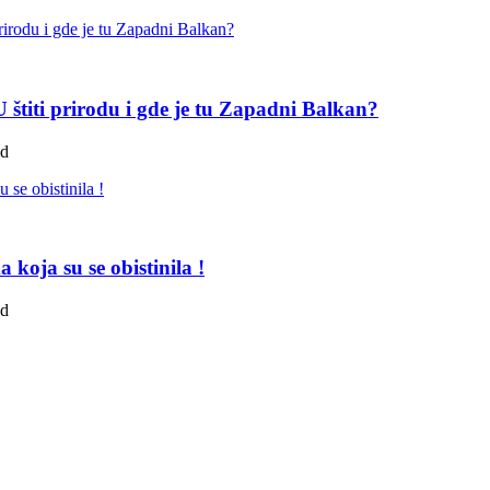
štiti prirodu i gde je tu Zapadni Balkan?
ad
koja su se obistinila !
ad