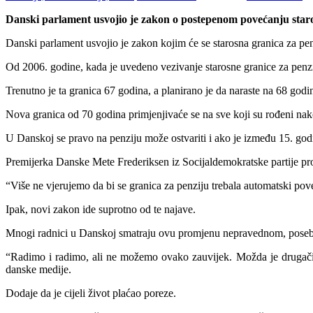
Danski parlament usvojio je zakon o postepenom povećanju staro
Danski parlament usvojio je zakon kojim će se starosna granica za pe
Od 2006. godine, kada je uvedeno vezivanje starosne granice za penzi
Trenutno je ta granica 67 godina, a planirano je da naraste na 68 god
Nova granica od 70 godina primjenjivaće se na sve koji su rođeni nak
U Danskoj se pravo na penziju može ostvariti i ako je između 15. godi
Premijerka Danske Mete Frederiksen iz Socijaldemokratske partije proš
“Više ne vjerujemo da bi se granica za penziju trebala automatski pove
Ipak, novi zakon ide suprotno od te najave.
Mnogi radnici u Danskoj smatraju ovu promjenu nepravednom, posebno
“Radimo i radimo, ali ne možemo ovako zauvijek. Možda je drugačije
danske medije.
Dodaje da je cijeli život plaćao poreze.