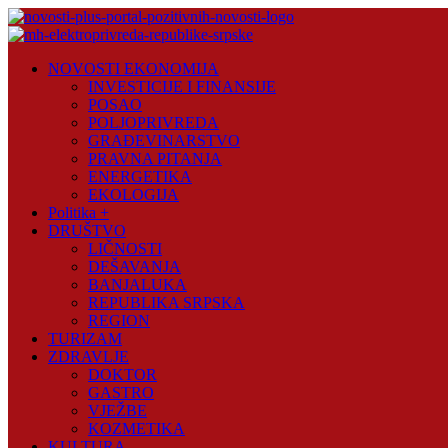
Skip
to
content
Novosti
NOVOSTI EKONOMIJA
Plus
INVESTICIJE I FINANSIJE
POSAO
Portal
POLJOPRIVREDA
pozitivnih
GRAĐEVINARSTVO
vijesti
PRAVNA PITANJA
ENERGETIKA
EKOLOGIJA
Politika +
DRUŠTVO
LIČNOSTI
DEŠAVANJA
BANJALUKA
REPUBLIKA SRPSKA
REGION
TURIZAM
ZDRAVLJE
DOKTOR
GASTRO
VJEŽBE
KOZMETIKA
KULTURA