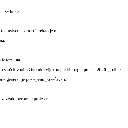
lih sedmica.
tojanstvenu starost”, rekao je on.
na.
m izazovima.
ladu s očekivanim životnim vijekom, te bi mogla porasti 2026. godine.
ađe generacije postepeno povećavati.
 izazvalo ogromne proteste.