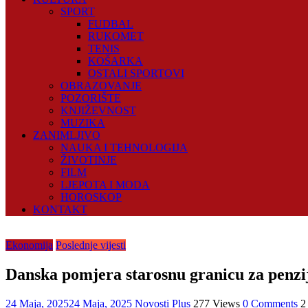
SPORT
FUDBAL
RUKOMET
TENIS
KOŠARKA
OSTALI SPORTOVI
OBRAZOVANJE
POZORIŠTE
KNJIŽEVNOST
MUZIKA
ZANIMLJIVO
NAUKA I TEHNOLOGIJA
ŽIVOTINJE
FILM
LJEPOTA I MODA
HOROSKOP
KONTAKT
Ekonomija
Poslednje vijesti
Danska pomjera starosnu granicu za penzij
24 Maja, 2025
24 Maja, 2025
Novosti Plus
277 Views
0 Comments
2