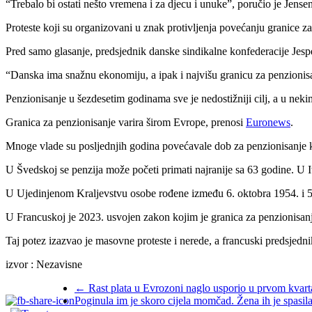
“Trebalo bi ostati nešto vremena i za djecu i unuke”, poručio je Jense
Proteste koji su organizovani u znak protivljenja povećanju granice za
Pred samo glasanje, predsjednik danske sindikalne konfederacije Jes
“Danska ima snažnu ekonomiju, a ipak i najvišu granicu za penzionisan
Penzionisanje u šezdesetim godinama sve je nedostižniji cilj, a u nek
Granica za penzionisanje varira širom Evrope, prenosi
Euronews
.
Mnoge vlade su posljednjih godina povećavale dob za penzionisanje k
U Švedskoj se penzija može početi primati najranije sa 63 godine. U It
U Ujedinjenom Kraljevstvu osobe rođene između 6. oktobra 1954. i 5. 
U Francuskoj je 2023. usvojen zakon kojim je granica za penzionisan
Taj potez izazvao je masovne proteste i nerede, a francuski predsjed
izvor : Nezavisne
←
Rast plata u Evrozoni naglo usporio u prvom kvart
Poginula im je skoro cijela momčad. Žena ih je spasila