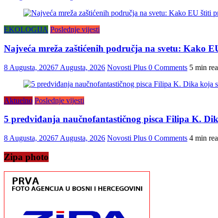
EKOLOGIJA
Poslednje vijesti
Najveća mreža zaštićenih područja na svetu: Kako EU 
8 Augusta, 2026
7 Augusta, 2026
Novosti Plus
0 Comments
5 min re
Aktuelno
Poslednje vijesti
5 predviđanja naučnofantastičnog pisca Filipa K. Dika 
8 Augusta, 2026
7 Augusta, 2026
Novosti Plus
0 Comments
4 min re
Zipa photo