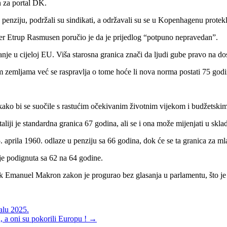
n za portal DK.
 penziju, podržali su sindikati, a održavali su se u Kopenhagenu protek
per Etrup Rasmusen poručio je da je prijedlog “potpuno nepravedan”.
je u cijeloj EU. Viša starosna granica znači da ljudi gube pravo na dos
im zemljama već se raspravlja o tome hoće li nova norma postati 75 godi
ako bi se suočile s rastućim očekivanim životnim vijekom i budžetski
aliji je standardna granica 67 godina, ali se i ona može mijenjati u sk
aprila 1960. odlaze u penziju sa 66 godina, dok će se ta granica za ml
je podignuta sa 62 na 64 godine.
nik Emanuel Makron zakon je progurao bez glasanja u parlamentu, što je
alu 2025.
, a oni su pokorili Europu !
→