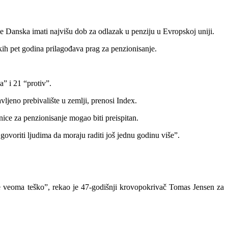
e Danska imati najvišu dob za odlazak u penziju u Evropskoj uniji.
ih pet godina prilagođava prag za penzionisanje.
” i 21 “protiv”.
ljeno prebivalište u zemlji, prenosi Index.
ice za penzionisanje mogao biti preispitan.
govoriti ljudima da moraju raditi još jednu godinu više”.
je veoma teško”, rekao je 47-godišnji krovopokrivač Tomas Jensen za