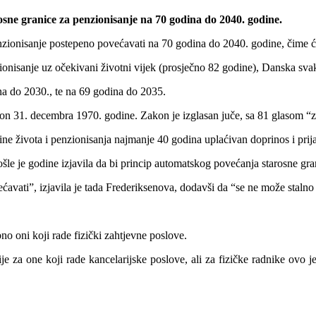
sne granice za penzionisanje na 70 godina do 2040. godine.
nzionisanje postepeno povećavati na 70 godina do 2040. godine, čime ć
onisanje uz očekivani životni vijek (prosječno 82 godine), Danska svak
ina do 2030., te na 69 godina do 2035.
on 31. decembra 1970. godine. Zakon je izglasan juče, sa 81 glasom “za
ne života i penzionisanja najmanje 40 godina uplaćivan doprinos i prijav
le je godine izjavila da bi princip automatskog povećanja starosne gran
ćavati”, izjavila je tada Frederiksenova, dodavši da “se ne može stalno 
 oni koji rade fizički zahtjevne poslove.
 za one koji rade kancelarijske poslove, ali za fizičke radnike ovo 