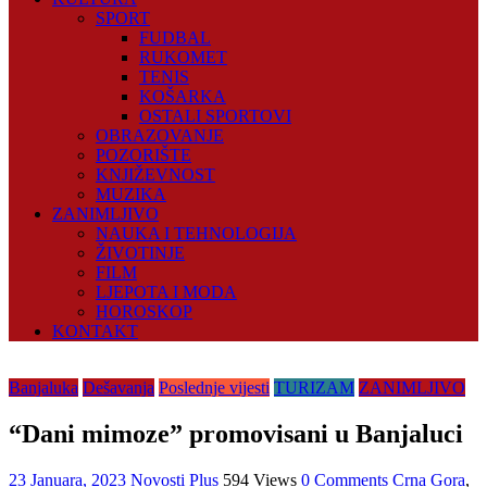
SPORT
FUDBAL
RUKOMET
TENIS
KOŠARKA
OSTALI SPORTOVI
OBRAZOVANJE
POZORIŠTE
KNJIŽEVNOST
MUZIKA
ZANIMLJIVO
NAUKA I TEHNOLOGIJA
ŽIVOTINJE
FILM
LJEPOTA I MODA
HOROSKOP
KONTAKT
Banjaluka
Dešavanja
Poslednje vijesti
TURIZAM
ZANIMLJIVO
“Dani mimoze” promovisani u Banjaluci
23 Januara, 2023
Novosti Plus
594 Views
0 Comments
Crna Gora
,