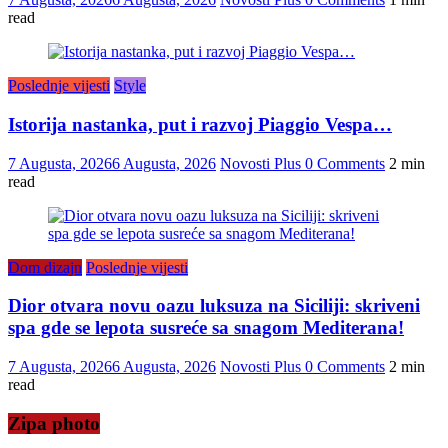
read
Poslednje vijesti
Style
Istorija nastanka, put i razvoj Piaggio Vespa…
7 Augusta, 2026
6 Augusta, 2026
Novosti Plus
0 Comments
2 min
read
Dom dizajn
Poslednje vijesti
Dior otvara novu oazu luksuza na Siciliji: skriveni
spa gde se lepota susreće sa snagom Mediterana!
7 Augusta, 2026
6 Augusta, 2026
Novosti Plus
0 Comments
2 min
read
Zipa photo