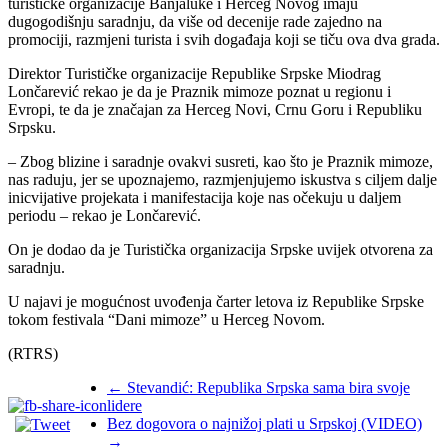
turističke organizacije Banjaluke i Herceg Novog imaju
dugogodišnju saradnju, da više od decenije rade zajedno na
promociji, razmjeni turista i svih događaja koji se tiču ova dva grada.
Direktor Turističke organizacije Republike Srpske Miodrag
Lončarević rekao je da je Praznik mimoze poznat u regionu i
Evropi, te da je značajan za Herceg Novi, Crnu Goru i Republiku
Srpsku.
– Zbog blizine i saradnje ovakvi susreti, kao što je Praznik mimoze,
nas raduju, jer se upoznajemo, razmjenjujemo iskustva s ciljem dalje
inicvijative projekata i manifestacija koje nas očekuju u daljem
periodu – rekao je Lončarević.
On je dodao da je Turistička organizacija Srpske uvijek otvorena za
saradnju.
U najavi je mogućnost uvođenja čarter letova iz Republike Srpske
tokom festivala “Dani mimoze” u Herceg Novom.
(RTRS)
←
Stevandić: Republika Srpska sama bira svoje
lidere
Bez dogovora o najnižoj plati u Srpskoj (VIDEO)
→