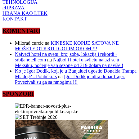
TEHNOLOGIJA
eUPRAVA
HRANA KAO LIJEK
KONTAKT
KOMENTARI
Milorad curcic
na
KINESKE KOPIJE SATOVA NE
MOŽETE OTKRITI GOLIM OKOM !!!
Najveći hotel na svetu: broj soba, lokacija i rekordi -
srbijahoteli.com
na
Najbolji hotel u svijetu nalazi se u
Meksiku, noćenje van sezone od 319 dolara pa naviše !
Ko je Igor Dodik, koji je u Banjaluci ugostio Donalda Trampa
Mlađeg? - Politički.rs
na
Igor Dodik je ultra dobar frajer:
Povezivali su ga sa mnogima !!!
SPONZORI