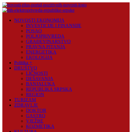
Skip
to
content
Novosti
NOVOSTI EKONOMIJA
Plus
INVESTICIJE I FINANSIJE
POSAO
Portal
POLJOPRIVREDA
pozitivnih
GRAĐEVINARSTVO
vijesti
PRAVNA PITANJA
ENERGETIKA
EKOLOGIJA
Politika +
DRUŠTVO
LIČNOSTI
DEŠAVANJA
BANJALUKA
REPUBLIKA SRPSKA
REGION
TURIZAM
ZDRAVLJE
DOKTOR
GASTRO
VJEŽBE
KOZMETIKA
KULTURA