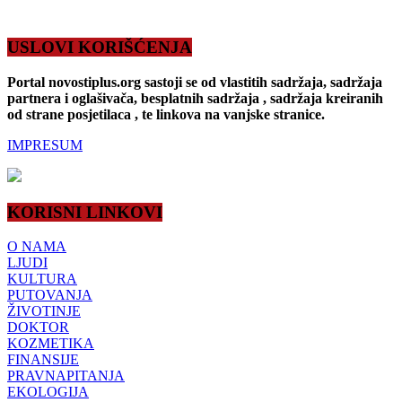
USLOVI KORIŠĆENJA
Portal novostiplus.org sastoji se od vlastitih sadržaja, sadržaja
partnera i oglašivača, besplatnih sadržaja , sadržaja kreiranih
od strane posjetilaca , te linkova na vanjske stranice.
IMPRESUM
KORISNI LINKOVI
O NAMA
LJUDI
KULTURA
PUTOVANJA
ŽIVOTINJE
DOKTOR
KOZMETIKA
FINANSIJE
PRAVNAPITANJA
EKOLOGIJA