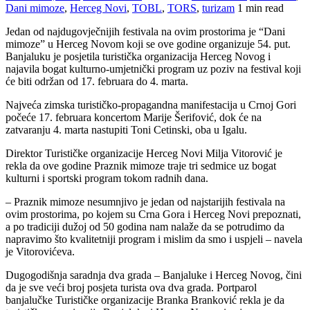
Dani mimoze
,
Herceg Novi
,
TOBL
,
TORS
,
turizam
1 min read
Јedan od najdugovječnijih festivala na ovim prostorima je “Dani
mimoze” u Herceg Novom koji se ove godine organizuje 54. put.
Banjaluku je posjetila turistička organizacija Herceg Novog i
najavila bogat kulturno-umjetnički program uz poziv na festival koji
će biti održan od 17. februara do 4. marta.
Najveća zimska turističko-propagandna manifestacija u Crnoj Gori
počeće 17. februara koncertom Marije Šerifović, dok će na
zatvaranju 4. marta nastupiti Toni Cetinski, oba u Igalu.
Direktor Turističke organizacije Herceg Novi Milja Vitorović je
rekla da ove godine Praznik mimoze traje tri sedmice uz bogat
kulturni i sportski program tokom radnih dana.
– Praznik mimoze nesumnjivo je jedan od najstarijih festivala na
ovim prostorima, po kojem su Crna Gora i Herceg Novi prepoznati,
a po tradiciji dužoj od 50 godina nam nalaže da se potrudimo da
napravimo što kvalitetniji program i mislim da smo i uspjeli – navela
je Vitorovićeva.
Dugogodišnja saradnja dva grada – Banjaluke i Herceg Novog, čini
da je sve veći broj posjeta turista ova dva grada. Portparol
banjalučke Turističke organizacije Branka Branković rekla je da