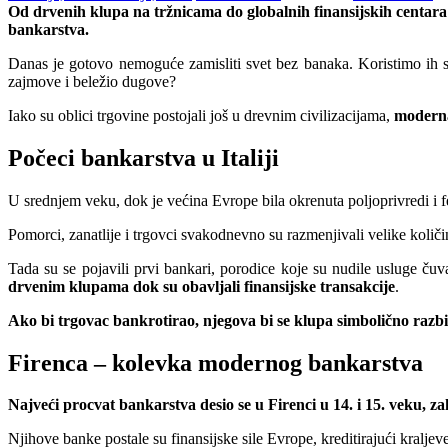
Od drvenih klupa na tržnicama do globalnih finansijskih centara 
bankarstva.
Danas je gotovo nemoguće zamisliti svet bez banaka. Koristimo ih sv
zajmove i beležio dugove?
Iako su oblici trgovine postojali još u drevnim civilizacijama,
moderna
Počeci bankarstva u Italiji
U srednjem veku, dok je većina Evrope bila okrenuta poljoprivredi i f
Pomorci, zanatlije i trgovci svakodnevno su razmenjivali velike količ
Tada su se pojavili prvi bankari, porodice koje su nudile usluge čuv
drvenim klupama dok su obavljali finansijske transakcije
.
Ako bi trgovac bankrotirao, njegova bi se klupa simbolično razbi
Firenca – kolevka modernog bankarstva
Najveći procvat bankarstva desio se u Firenci u 14. i 15. veku, z
Njihove banke postale su finansijske sile Evrope, kreditirajući kraljev