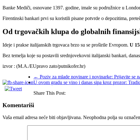
Banke Mediči, osnovane 1397. godine, imale su podružnice u London
Firentinski bankari prvi su koristili pisane potvrde o depozitima, pr
Od trgovačkih klupa do globalnih finansijs
Ideje i prakse italijanskih trgovaca brzo su se proširile Evropom.
U 15
Bez temelja koje su postavili srednjovekovni italijanski bankari, dana
izvor : (M.A./EUpravo zato/putnikofer.hr)
←
Poziv za mlade novinare i novinarke: Prijavite se na
U ovom gradu se vino i danas sipa kroz prozor: Tradicija
Share This Post:
Komentariši
Vaša email adresa neće biti objavljivana.
Neophodna polja su označe