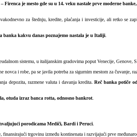
– Firenca je mesto gde su u 14. veku nastale prve moderne banke, 
akodnevno za štednju, kredite, plaćanja i investicije, ali retko se z
 banka kakvu danas poznajemo nastala je u Italiji
.
eudalnom sistemu, u italijanskim gradovima poput Venecije, Genove, Sij
ine novca i robe, pa se javila potreba za sigurnim mestom za čuvanje, r
anja depozita, razmene valuta i davanja kredita.
Reč banka potiče od 
la, otuda izraz banca rotta, odnosno bankrot
.
ahvaljujući porodicama Mediči, Bardi i Peruci
.
e, finansirajući trgovinu između kontinenata i razvijajući prve međunaro