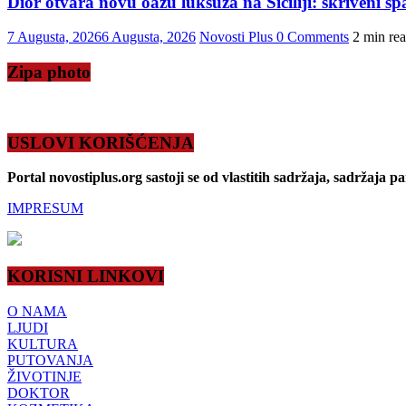
Dior otvara novu oazu luksuza na Siciliji: skriveni s
7 Augusta, 2026
6 Augusta, 2026
Novosti Plus
0 Comments
2 min re
Zipa photo
USLOVI KORIŠĆENJA
Portal novostiplus.org sastoji se od vlastitih sadržaja, sadržaja p
IMPRESUM
KORISNI LINKOVI
O NAMA
LJUDI
KULTURA
PUTOVANJA
ŽIVOTINJE
DOKTOR