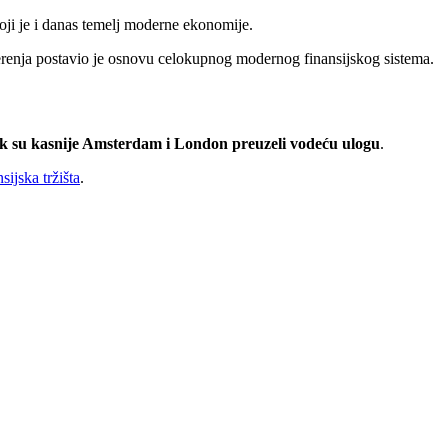
ji je i danas temelj moderne ekonomije.
overenja postavio je osnovu celokupnog modernog finansijskog sistema.
 dok su kasnije Amsterdam i London preuzeli vodeću ulogu
.
nsijska tržišta
.