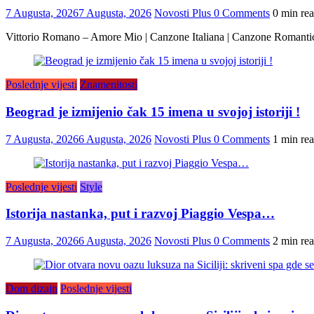
7 Augusta, 2026
7 Augusta, 2026
Novosti Plus
0 Comments
0 min re
Vittorio Romano – Amore Mio | Canzone Italiana | Canzone Romanti
Poslednje vijesti
Znamenitosti
Beograd je izmijenio čak 15 imena u svojoj istoriji !
7 Augusta, 2026
6 Augusta, 2026
Novosti Plus
0 Comments
1 min re
Poslednje vijesti
Style
Istorija nastanka, put i razvoj Piaggio Vespa…
7 Augusta, 2026
6 Augusta, 2026
Novosti Plus
0 Comments
2 min re
Dom dizajn
Poslednje vijesti