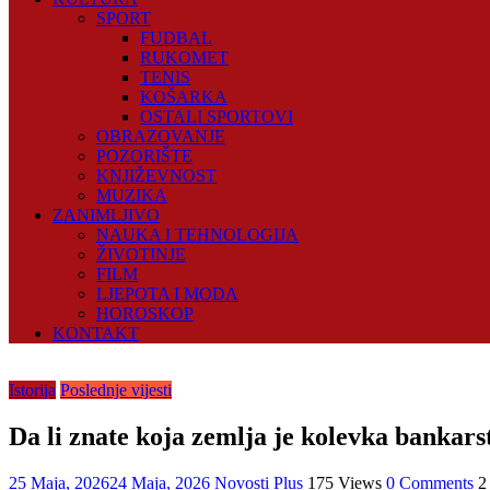
SPORT
FUDBAL
RUKOMET
TENIS
KOŠARKA
OSTALI SPORTOVI
OBRAZOVANJE
POZORIŠTE
KNJIŽEVNOST
MUZIKA
ZANIMLJIVO
NAUKA I TEHNOLOGIJA
ŽIVOTINJE
FILM
LJEPOTA I MODA
HOROSKOP
KONTAKT
Istorija
Poslednje vijesti
Da li znate koja zemlja je kolevka bankars
25 Maja, 2026
24 Maja, 2026
Novosti Plus
175 Views
0 Comments
2