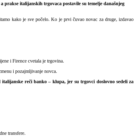
a prakse italijanskih trgovaca postavile su temelje današnjeg
apitamo kako je sve počelo. Ko je prvi čuvao novac za druge, izdavao
ene i Firence cvetala je trgovina.
azmenu i pozajmljivanje novca.
italijanske reči banko – klupa, jer su trgovci doslovno sedeli za
dne transfere.