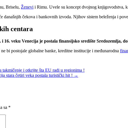
u, Briselu,
Ženevi
i Rimu. Uvele su koncept dvojnog knjigovodstva, ko
eteče današnjih čekova i bankovnih izvoda. Njihov sistem beleženja i p
kih centara
. i 16. veku Venecija je postala finansijsko središte Sredozemlja,
s ne bi postojale globalne banke, kreditne institucije i međunarodna
fina
 takmičenje i otkrijte šta EU radi u regionima !
 stara četiri veka postala turistički hit !
→
na sa
*