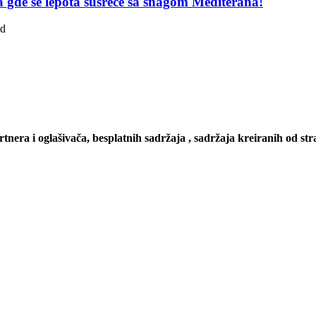
pa gde se lepota susreće sa snagom Mediterana!
ad
artnera i oglašivača, besplatnih sadržaja , sadržaja kreiranih od stra