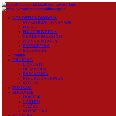
Skip
to
content
Novosti
NOVOSTI EKONOMIJA
Plus
INVESTICIJE I FINANSIJE
POSAO
Portal
POLJOPRIVREDA
pozitivnih
GRAĐEVINARSTVO
vijesti
PRAVNA PITANJA
ENERGETIKA
EKOLOGIJA
Politika +
DRUŠTVO
LIČNOSTI
DEŠAVANJA
BANJALUKA
REPUBLIKA SRPSKA
REGION
TURIZAM
ZDRAVLJE
DOKTOR
GASTRO
VJEŽBE
KOZMETIKA
KULTURA