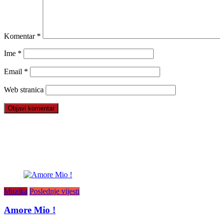
Komentar
*
Ime
*
Email
*
Web stranica
Muzika
Poslednje vijesti
Amore Mio !